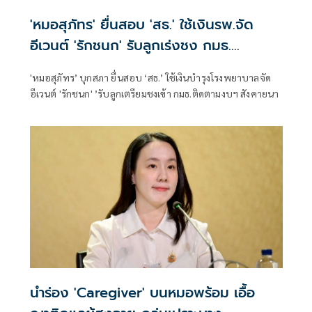
'หมอสุภัทร' ยื่นสอบ 'สธ.' ใช้เงินรพ.จัด
อีเวนต์ 'รักชนก' รับลูกเร่งชง กมธ.
สังคายนา
'หมอสุภัทร’ บุกสภา ยื่นสอบ ‘สธ.’ ใช้เงินบำรุงโรงพยาบาลจัด
อีเวนต์ 'รักชนก' ’รับลูกเตรียมชงเข้า กมธ.ติดตามงบฯ สังคายนา
นำร่อง 'Caregiver' บนหมอพร้อม เอื้อ