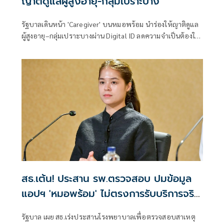
ญาติดูแลผู้สูงอายุ-กลุ่มเปราะบาง
รัฐบาลเดินหน้า 'Caregiver' บนหมอพร้อม นำร่องให้ญาติดูแล
ผู้สูงอายุ–กลุ่มเปราะบางผ่าน Digital ID ลดความจำเป็นต้องใช้
บัญชีร่วมกัน
สธ.เต้น! ประสาน รพ.ตรวจสอบ ปมข้อมูล
แอปฯ 'หมอพร้อม' ไม่ตรงการรับบริการจริง
หรือไม่
รัฐบาล เผย สธ.เร่งประสานโรงพยาบาลเพื่อตรวจสอบสาเหตุ