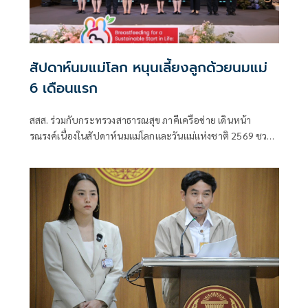
สัปดาห์นมแม่โลก หนุนเลี้ยงลูกด้วยนมแม่
6 เดือนแรก
สสส. ร่วมกับกระทรวงสาธารณสุข ภาคีเครือข่าย เดินหน้า
รณรงค์เนื่องในสัปดาห์นมแม่โลกและวันแม่แห่งชาติ 2569 ชวน
สังคมไทยร่วมส่งเสริมการเลี้ยงลูกด้วยนมแม่อย่างเดียว 6 เดือน
แรกเพื่อสร้างรากฐานเด็กไทย