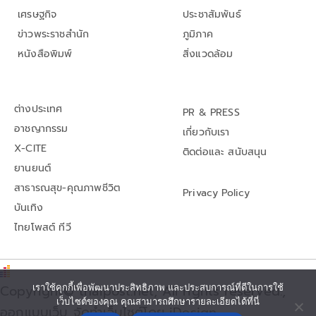
เศรษฐกิจ
ประชาสัมพันธ์
ข่าวพระราชสำนัก
ภูมิภาค
หนังสือพิมพ์
สิ่งแวดล้อม
ต่างประเทศ
PR & PRESS
อาชญากรรม
เกี่ยวกับเรา
X-CITE
ติดต่อและ สนับสนุน
ยานยนต์
สาธารณสุข-คุณภาพชีวิต
Privacy Policy
บันเทิง
ไทยโพสต์ ทีวี
เราใช้คุกกี้เพื่อพัฒนาประสิทธิภาพ และประสบการณ์ที่ดีในการใช้
Copyright© thaipost.net, All rights reserved.,
เว็บไซต์ของคุณ คุณสามารถศึกษารายละเอียดได้ที่นี่
ออกแบบเว็บ จัดทำเว็บไซต์โดย iDesign