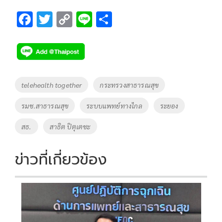
F
T
C
Li
S
ac
wi
o
n
h
e
tt
p
e
ar
b
er
y
e
o
Li
Tags
telehealth together
กระทรวงสาธารณสุข
o
n
รมช.สาธารณสุข
ระบบแพทย์ทางไกล
ระยอง
k
k
สธ.
สาธิต ปิตุเตชะ
ข่าวที่เกี่ยวข้อง