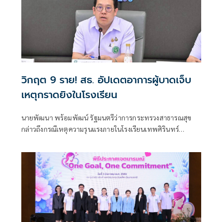
วิกฤต 9 ราย! สธ. อัปเดตอาการผู้บาดเจ็บ
เหตุกราดยิงในโรงเรียน
นายพัฒนา พร้อมพัฒน์ รัฐมนตรีว่าการกระทรวงสาธารณสุข
กล่าวถึงกรณีเหตุความรุนแรงภายในโรงเรียนเทพศิรินทร์
นนทบุรี อ.บางกรวย จ.นนทบุรี ว่า ตนได้ลงพื้นที่เพื่อติดตาม
สถานการณ์ และได้มอบหมายให้โรงพยาบาลในสังกัดกระทรวง
สาธารณสุขพื้นที่โดยรอบให้การดูแลผู้บาดเจ็บอย่างดีที่สุด โดย
เน้นย้ำให้ติดตามอาการผู้ป่วยอาการหนักอย่างใกล้ชิด