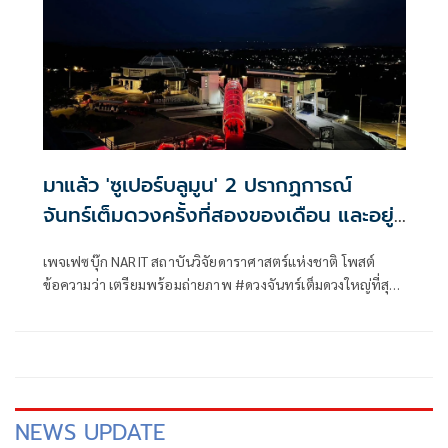
มาแล้ว 'ซูเปอร์บลูมูน' 2 ปรากฏการณ์
จันทร์เต็มดวงครั้งที่สองของเดือน และอยู่
ใกล้โลกที่สุดในรอบปี
เพจเฟซบุ๊ก NARIT สถาบันวิจัยดาราศาสตร์แห่งชาติ โพสต์
ข้อความว่า เตรียมพร้อมถ่ายภาพ #ดวงจันทร์เต็มดวงใหญ่ที่สุด
ในรอบปี
NEWS UPDATE