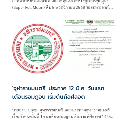
ภาพดวงจันทร์เต็มดวงใกล้โลกที่สุดในรอบปี “ซูเปอร์ฟูลมูน”
(Super Full Moon) คืน 5 พฤศจิกายน 2568 ระยะห่างจากโลก
ประมาณ 356,966 กิโลเมตร
'จุฬาราชมนตรี' ประกาศ 12 มี.ค. วันแรก
เดือนรอมฎอน เริ่มต้นถือศีลอด
นายอรุณ บุญชม จุฬาราชมนตรี ออกประกาศจุฬาราชมนตรี
เรื่องกำหนดวันที่ 1 ของเดือนรอมฎอน ฮิจเราะห์ศักราช 1445
โดยมีใจความว่า