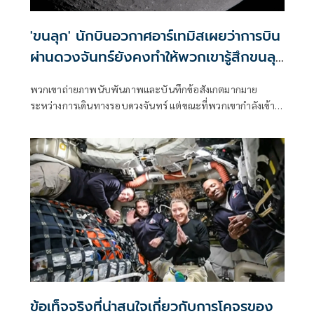
'ขนลุก' นักบินอวกาศอาร์เทมิสเผยว่าการบิน
ผ่านดวงจันทร์ยังคงทำให้พวกเขารู้สึกขนลุก
อยู่
พวกเขาถ่ายภาพนับพันภาพและบันทึกข้อสังเกตมากมาย
ระหว่างการเดินทางรอบดวงจันทร์ แต่ขณะที่พวกเขากำลังเข้า
ใกล้โลกมากขึ้น นักบินอวกาศอาร์เทมิสกล่าวเมื่อวันพุธว่า พวก
เขายังเพิ่งเริ่มต้นประมวลผลประสบการณ์สุดพิเศษที่พวกเขาได้
ร่วมกันเท่านั้น
ข้อเท็จจริงที่น่าสนใจเกี่ยวกับการโคจรของ