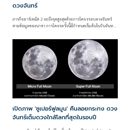
ดวงจันทร์
ภารกิจอาร์เทมิส 2 จะถึงจุดสูงสุดด้วยการโคจรรอบดวงจันทร์
ตามข้อมูลของนาซา การโคจรครั้งนี้มีกำหนดเริ่มต้นในวันจันทร์
เวลา 20.45 น. ตามเวลามาตรฐานยุโรปกลาง และจะใช้เวลา
ประมาณหกชั่วโมง เป็นครั้งแรกในรอบกว่าครึ่งศตวรรษที่นักบิน
อวกาศจะบินเข้าใกล้ดวงจันทร์ และคาดว่าจะทำลายสถิติระยะ
ทางจากโลกใหม่ด้วย
เปิดภาพ 'ซูเปอร์ฟูลมูน' คืนลอยกระทง ดวง
จันทร์เต็มดวงใกล้โลกที่สุดในรอบปี