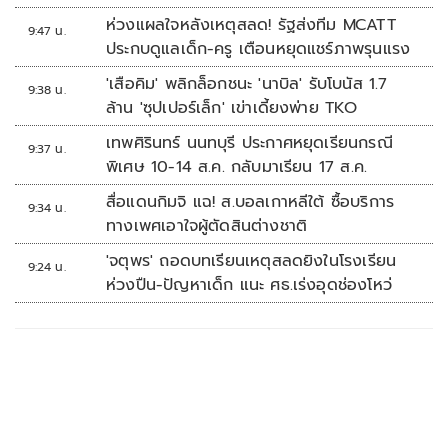
ห่วงแผลใจหลังเหตุสลด! รัฐส่งทีม MCATT
9:47 น.
ประกบดูแลเด็ก-ครู เตือนหยุดแชร์ภาพรุนแรง
'เสือคิม' พลิกล็อกชนะ 'นาบิล' รับโบนัส 1.7
9:38 น.
ล้าน 'ซุปเปอร์เล็ก' เข่าเดี้ยงพ่าย TKO
เทพศิรินทร์ นนทบุรี ประกาศหยุดเรียนกรณี
9:37 น.
พิเศษ 10-14 ส.ค. กลับมาเรียน 17 ส.ค.
สื่อแดนกิมจิ แฉ! ส.บอลเกาหลีใต้ ซื้อบริการ
9:34 น.
ทางเพศเอาใจผู้ตัดสินต่างชาติ
'จตุพร' ถอดบทเรียนเหตุสลดยิงในโรงเรียน
9:24 น.
ห่วงปืน-ปัญหาเด็ก แนะ ศธ.เร่งอุดช่องโหว่