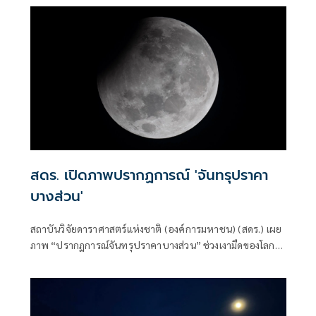
สดร. เปิดภาพปรากฏการณ์ 'จันทรุปราคา
บางส่วน'
สถาบันวิจัยดาราศาสตร์แห่งชาติ (องค์การมหาชน) (สดร.) เผย
ภาพ “ปรากฏการณ์จันทรุปราคาบางส่วน” ช่วงเงามืดของโลก
บังมากที่สุด เวลาประมาณ 03.14 น. ต่อเนื่องคืนวันที่ 29 ตุลาคม
2566 หรือเช้าวันออกพรรษา บันทึกภาพจากหอดูดาว
เฉลิมพระเกียรติ 7 รอบ