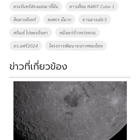
o
n
ดวงจันทร์ส่องแสงมาที่ฉัน
ดาวเทียม NARIT Cube-1
k
k
ดินดวงจันทร์
พงศกร มีมาก
ยานฉางเอ๋อ 5
ศรัณย์ โปษยะจินดา
หมิงเยว่จ้าวหว่อหวน
อว.แฟร์2024
โครงการพัฒนาอวกาศของไทย
ข่าวที่เกี่ยวข้อง