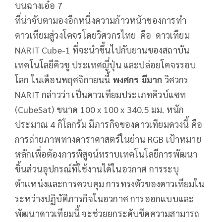
บนฉางเอ๋อ 7
ที่น่าจับตามองอีกหนึ่งความก้าวหน้าของการทำ
ดาวเทียมสู่วงโคจรโดยวิศวกรไทย คือ ดาวเทียม
NARIT Cube-1 ที่จะนำขึ้นไปกับยานของสถาบัน
เทคโนโลยีคิวชู ประเทศญี่ปุ่น และปล่อยโคจรรอบ
โลก ในเดือนพฤศจิกายนนี้
พงศกร มีมาก
วิศวกร
NARIT กล่าวว่า เป็นดาวเทียมประเภทคิวบ์แซท
(CubeSat) ขนาด 100 x 100 x 340.5 มม. หนัก
ประมาณ 4 กิโลกรัม มีภารกิจของดาวเทียมดวงนี้ คือ
การถ่ายภาพทางดาราศาสตร์ในย่าน RGB เป้าหมาย
หลักเพื่อต้องการพิสูจน์ทราบเทคโนโลยีการพัฒนา
ชิ้นส่วนอุปกรณ์ที่ใช้งานได้ในอวกาศ การระบุ
ตำแหน่งและการควบคุม การทรงตัวของดาวเทียมใน
ระหว่างปฏิบัติภารกิจในอวกาศ การออกแบบและ
พัฒนาดาวเทียมนี้ จะช่วยยกระดับขีดความสามารถ