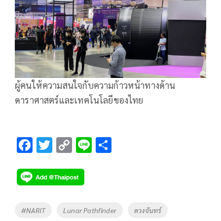
ผู้คนให้ความสนใจกับความก้าวหน้าทางด้าน
ดาราศาสตร์และเทคโนโลยีของไทย
F
T
C
Li
S
ac
wi
o
n
h
e
tt
p
e
ar
b
er
y
e
o
Li
Tags
#NARIT
Lunar Pathfinder
ดวงจันทร์