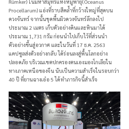
Rümker) ในมหาสมุทรแห่งหมู่พายุ(Oceanus
Procellarum) แอ่งที่ราบสีคล้ำที่กว้างใหญ่ที่สุดบน
ดวงจันทร์ จากนั้นขุดพื้นผิวดวงจันทร์ลึกลงไป
ประมาณ 2 เมตร เก็บตัวอย่างดินและหินมาได้
ประมาณ 1,731 กรัม ก่อนนำไปเก็บไว้ที่ส่วนนำ
ตัวอย่างขึ้นสู่อวกาศ และในวันที่ 17 ธ.ค. 2563
แคปซูลส่งตัวอย่างกลับ ได้ร่อนลงสู่พื้นโลกอย่าง
ปลอดภัย บริเวณเขตปกครองตนเองมองโกเลียใน
ทางภาคเหนือของจีน นับเป็นความสำเร็จในรอบกว่า
40 ปี ที่ยานฉางเอ๋อ 5 ได้ทำภารกิจนี้สำเร็จ