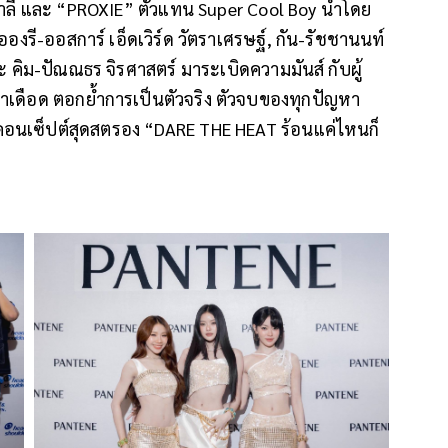
ปาลี และ “PROXIE” ตัวแทน Super Cool Boy นำโดย
องรี-ออสการ์ เอ็ดเวิร์ด วัตราเศรษฐ์, กัน-รัชชานนท์
ละ คิม-ปัณณธร จิรศาสตร์ มาระเบิดความมันส์ กับผู้
าเดือด ตอกย้ำการเป็นตัวจริง ตัวจบของทุกปัญหา
ยคอนเซ็ปต์สุดสตรอง “DARE THE HEAT ร้อนแค่ไหนก็