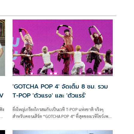
'GOTCHA POP 4' จัดเต็ม 8 ชม. รวม
MV
T-POP 'ตัวแรง' และ 'ตัวแรร์'
ฟัง
ยิ่งใหญ่เกรียงไกรสมกับเป็นเวที T-POP แห่งชาติ จริงๆ
กิล
สำหรับคอนเสิร์ต “GOTCHA POP 4” ที่สุดของเวทีโชว์เพ
อน
อร์ฟอร์แมนซ์ตัวท็อป ที่ทุกด้อมต้องไม่พลาดสักครั้งใน
ชีวิต! ปีนี้ ATIMESHOWBIZ อัปเวลความสนุกแบบฟินทะลุ