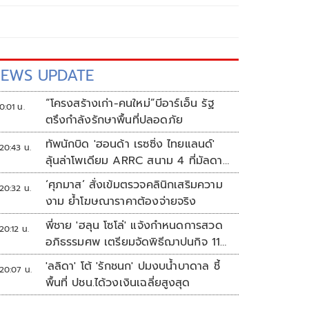
EWS UPDATE
“โครงสร้างเก่า-คนใหม่”บีอาร์เอ็น รัฐ
0:01 น.
ตรึงกำลังรักษาพื้นที่ปลอดภัย
ทัพนักบิด 'ฮอนด้า เรซซิ่ง ไทยแลนด์'
20:43 น.
ลุ้นล่าโพเดียม ARRC สนาม 4 ที่มัลดาลิ
กา
‘ศุภมาส’ สั่งเข้มตรวจคลินิกเสริมความ
20:32 น.
งาม ย้ำโฆษณาราคาต้องจ่ายจริง
พี่ชาย 'ฮลุน โซโล่' แจ้งกำหนดการสวด
20:12 น.
อภิธรรมศพ เตรียมจัดพิธีฌาปนกิจ 11
ส.ค.
'ลลิดา' โต้ 'รักชนก' ปมงบน้ำบาดาล ชี้
20:07 น.
พื้นที่ ปชน.ได้วงเงินเฉลี่ยสูงสุด