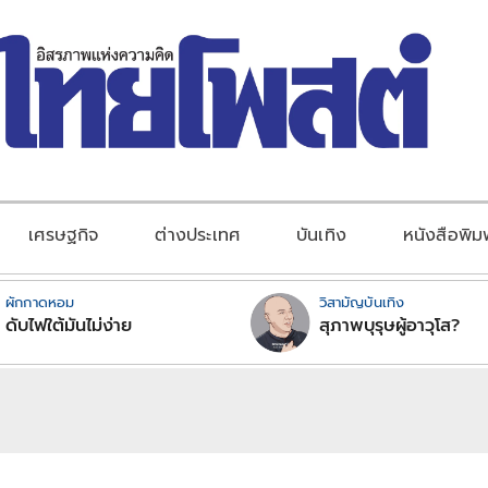
เศรษฐกิจ
ต่างประเทศ
บันเทิง
หนังสือพิม
ผักกาดหอม
วิสามัญบันเทิง
ดับไฟใต้มันไม่ง่าย
สุภาพบุรุษผู้อาวุโส?