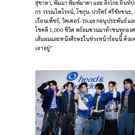
สุชาดา, พิมมา พิมพ์มาดา และ อิงโกะ อินท์
กร วรรณไพโรจน์, โชกุน-ปวริศร์ ศรีชัยชนะ, อ
เรือนเพ็ชร์, วิคเตอร์-วรเมธ กอนุประพันธ์ แ
โชคดี 1,000 ชีวิต พร้อมชวนมาท้าชนทุกองศ
เส้นผมและหนังศีรษะในช่วงหน้าร้อนนี้ ด้ว
เอาอยู่”