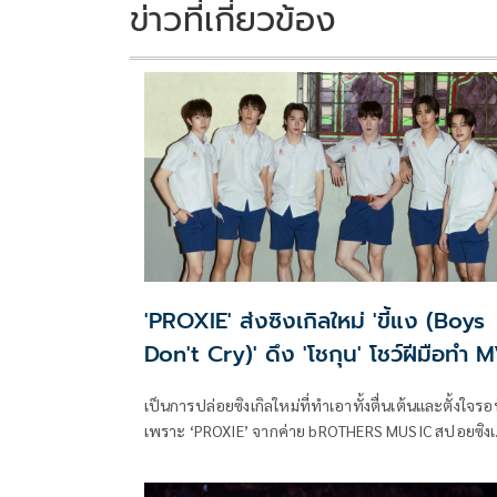
k
k
ข่าวที่เกี่ยวข้อง
'PROXIE' ส่งซิงเกิลใหม่ 'ขี้แง (Boys
Don't Cry)' ดึง 'โชกุน' โชว์ฝีมือทำ 
เป็นการปล่อยซิงเกิลใหม่ที่ทำเอาทั้งตื่นเต้นและตั้งใจรอ
เพราะ ‘PROXIE’ จากค่าย bROTHERS MUSIC สปอยซิงเ
ล่าสุด ‘ขี้แง (Boys Don't Cry)’ หนักมาก ไม่ว่าจะเป็นท่
ฮุคที่ปล่อยออกมาให้ได้ฟัง แถมยังร้องและเต้นโชว์เบา ๆ