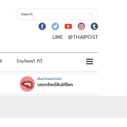
LINE : @THAIPOST
พ์
ไทยโพสต์ ทีวี
คันปากอยากเล่า
เลขทรัพย์สินให้โชค