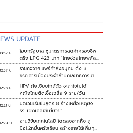
EWS UPDATE
โฆษกรัฐบาล ชูมาตรการลดค่าครองชีพ
13:32 น.
ตรึง LPG 423 บาท ‘ไทยช่วยไทยพลัส’
ดันเงินหมุนแสนล้าน
ราชกิจจาฯ แพร่คำสั่งอนุทิน ตั้ง 3
12:37 น.
ขรก.การเมืองประจำสำนักเลขาธิการนา
ยกฯ
HPV ภัยเงียบใกล้ตัว ชะล่าใจไม่ได้
12:28 น.
หญิงไทยติดเชื้อเฉลี่ย 9 ราย/วัน
นิติเวชเริ่มชันสูตร 8 ร่างเหยื่อเหตุยิง
12:21 น.
รร. เปิดเกณฑ์เยียวยา
งานวิจัยเทคโนโลยี โดดลงจากหิ้ง สู่
12:20 น.
มือ1.2หมื่นครัวเรือน สร้างรายได้เพิ่มทุก