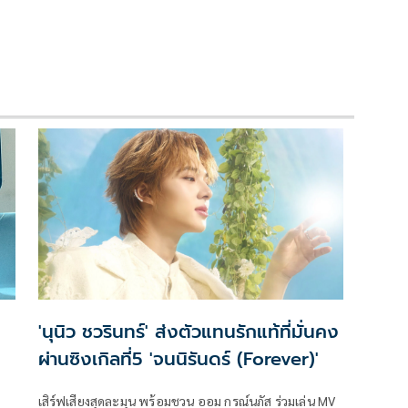
'นุนิว ชวรินทร์' ส่งตัวแทนรักแท้ที่มั่นคง
ผ่านซิงเกิลที่5 'จนนิรันดร์ (Forever)'
เสิร์ฟเสียงสุดละมุน พร้อมชวน ออม กรณ์นภัส ร่วมเล่น MV