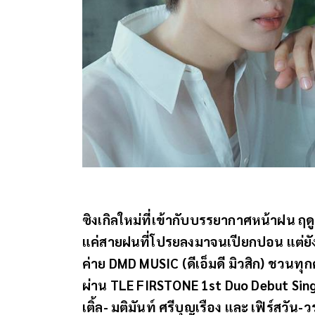
ซิงเกิลใหม่ที่เข้ากับบรรยากาศหน้าฝน ฤ
แค่สายฝนที่โปรยลงมาจนเปียกปอน แต่ยัง
ค่าย DMD MUSIC (ดีเอ็มดี มิวสิก) ชวนทุก
ผ่าน TLE FIRSTONE 1st Duo Debut Singl
เติ้ล- มติมันท์ ศรีบุญเรือง และ เฟิร์สวั