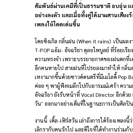
สัมพันธ์ผ่านเคมีที่เป็นธรรมชาติ อบอุ่น 
อย่างลงตัว และเมื่อทั้งคู่ได้มาผสานเสียงร
เพลงให้โดดเด่นขึ้น
โดยซิงเกิล กลิ่นฝน (When it rains) เป็นผ
T-POP แอ้ม- อัจฉริยา ดุลยไพบูลย์ ที่ร้อยเรีย
ความทรงจำ เพราะบรรยายกาศของฝนตกที่เคยเ
อีกคนหายไป สายฝนที่โปรยลงมาทำให้ กลิ่นฝ
เหงามากขึ้นด้วยซาวด์ดนตรีที่มีเมโลดี้ Pop
ค่อย ๆ พาผู้ฟังจมลึกไปกับอารมณ์เศร้า ความเ
อัจฉริยา ยังรับหน้าที่ Vocal Director อีกด้วย
วัน’ ออกมาอย่างเต็มที่ในฐานะการเป็นศิลปิ
งานนี้ เติ้ล-เฟิร์สวัน เล่าถึงการได้ร้องเพลง
เลิกรากับคนรักไป และดีใจที่ได้ทำงานร่วมก