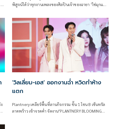
ทาง
พิสูจน์ได้ว่าทุกงานเพลงของศิลปินเจ้าของฉายา ‘ไข่มุกแห่ง
่า
เอเชีย’ อย่าง นุนิว-ชวรินทร์ เพริศพิริยะวงศ์ จากค่าย DMD
ิช”
MUSIC (ดีเอ็มดี มิวสิก) เต็มไปด้วยความสามารถที่พัฒนา
ตัวเองอยู่เสมอ สมกับฉายาที่เปล่งประกายออกมาจากตัว
ย
ตนของนุนิว
ก
'วิลเลี่ยม-เอส' ออกงานฉ่ำ หวิดทำห้าง
แตก
ัง
Plantnery เคลียร์พื้นที่ลานกิจกรรม ช้ัน 1 โซน B เซ็นทรัล
าด
ลาดพร้าว เช้าจรดค่ำ จัดงาน"PLANTNERY BLOOMING
OP
BEAUTY เผยโฉมผลิตภัณฑ์ใหม่สุดจึ้งเอาใจสาว ๆ ให้หน้าฉ่ำ
ม
โกลว ริมฝีปากอิ่ม พร้อมขบวนศิลปิน QRRA (คาร์ร่า) , วิล