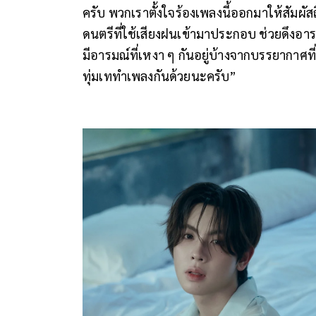
ครับ พวกเราตั้งใจร้องเพลงนี้ออกมาให้สัมผ
ดนตรีที่ใช้เสียงฝนเข้ามาประกอบ ช่วยดึงอาร
มีอารมณ์ที่เหงา ๆ กันอยู่บ้างจากบรรยากาศท
ทุ่มเททำเพลงกันด้วยนะครับ”