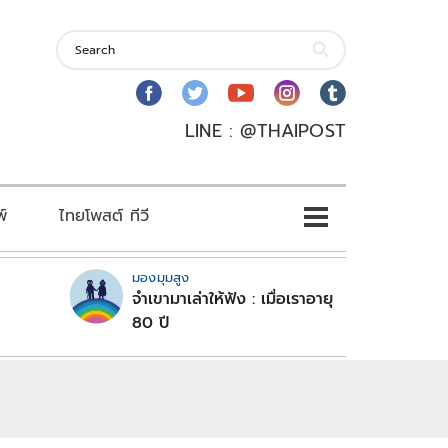
LINE : @THAIPOST
พ์
ไทยโพสต์ ทีวี
มองมุมสูง
จำเขามาเล่าให้ฟัง : เมื่อเราอายุ
80 ปี