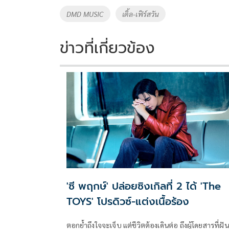
o
Li
Tags
DMD MUSIC
เติ้ล-เฟิร์สวัน
o
n
k
k
ข่าวที่เกี่ยวข้อง
'ซี พฤกษ์' ปล่อยซิงเกิลที่ 2 ได้ 'The
TOYS' โปรดิวซ์-แต่งเนื้อร้อง
ตอกย้ำถึงใจจะเจ็บ แต่ชีวิตต้องเดินต่อ ถึงผู้โดยสารที่ฝัน