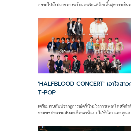
อยากไปถึงปลายทางพร้อมคนรักแต่ต้องสิ้นสุดการเดิน
ไปลงสถานีที่ไม่ต้องการ มารวมกันจุดนี้ กับเพลงที่บอกเล
ความรู้สึกของคนถูกทิ้งจากเสียงร้องของ “ซี-พฤกษ์ พาน
ซึ่งปล่อยซิงเกิลที่ 2 ‘Breaking Heart Station (สถานี
อกหัก)’ ออกมาขยี้อารมณ์คนอกหัก ผ่านผลงานจากค่า
DMD MUSIC (ดีเอ็มดี มิวสิก)
'HALFBLOOD CONCERT' เอาใจสาว
T-POP
เตรียมพบกับปรากฎการณ์ครั้งใหม่วงการเพลงไทยที่กำล
จะมาเขย่าความมันสะเทือนเวทีแบบไม่ซ้ำใคร และคุณค
ไม่ถึง! การรวมตัวศิลปินเลือดผสมที่สุดตัวท็อปแห่ง T-P
ที่จะสูบฉีดเลือด POP ในตัวทุกคนให้พลุ่งพล่าน กับควา