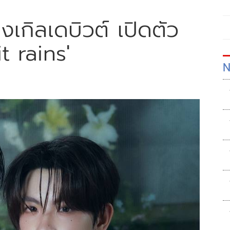
งซิงเกิลเดบิวต์ เปิดตัว
 rains'
N