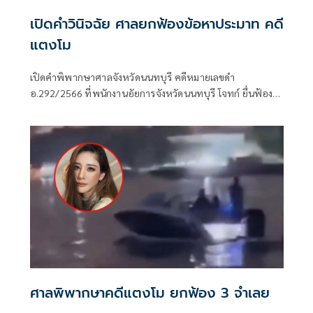
เปิดคำวินิจฉัย ศาลยกฟ้องข้อหาประมาท คดี
แตงโม
เปิดคำพิพากษาศาลจังหวัดนนทบุรี คดีหมายเลขดำ
อ.292/2566 ที่พนักงานอัยการจังหวัดนนทบุรี โจทก์ ยื่นฟ้อง
นายวิศาพัชหรือแซน มโนมัยรัตน์ จำเลยที่ 1 นายนิทัศน์หรือจ๊
อบหรือจ็อบ กีรติสุทธิสาธร จำเลยที่ 2 นางสาวอิจศรินทร์หรือ
กระติก
ศาลพิพากษาคดีแตงโม ยกฟ้อง 3 จำเลย