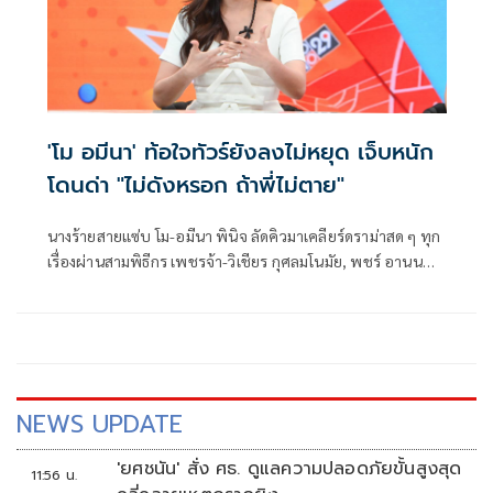
'โม อมีนา' ท้อใจทัวร์ยังลงไม่หยุด เจ็บหนัก
โดนด่า "ไม่ดังหรอก ถ้าพี่ไม่ตาย"
นางร้ายสายแซ่บ โม-อมีนา พินิจ ลัดคิวมาเคลียร์ดราม่าสด ๆ ทุก
เรื่องผ่านสามพิธีกร เพชรจ้า-วิเชียร กุศลมโนมัย, พชร์ อานนท์
และ ปุ้มปุ้ย-พรรณทิพา อรุณวัฒนชัย เปิดวงโต๊ะข่าวด้วยเรื่อง
ราวในชีวิตของสาวโม ตั้งแต่เข้าวงการมาโดนทัวร์ลงนับครั้งไม่
ถ้วน แถมมีข่าวเกาเหลาในวงการไม่เคยขาด พอขยับทำอะไรก็
โดนชาวเน็ตแซะจนเสียใจ และแอบน้อยใจไปหลายหน กับ
รายการ "ทัวร์มาลง"
NEWS UPDATE
'ยศชนัน' สั่ง ศธ. ดูแลความปลอดภัยขั้นสูงสุด
11:56 น.