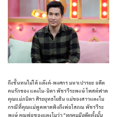
ถึงขั้นทนไม่ได้ แต๊งค์-พงศกร มหาเปารยะ อดีต
คนรักของ แตงโม-นิดา พัชรวีระพงษ์ โพสต์ฟาด
คุณแม่ภนิดา ศิระยุทธโยธิน แม่ของสาวแตงโม
กรณีที่คุณแม่พูดพาดพิงถึงพ่อโสภณ พัชรวีระ
พงษ์ คุณพ่อของแตงโมว่า "
ทุกคนมีอดีตทั้งนั้น