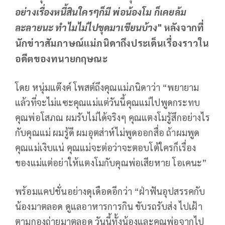
อย่างเรื่องหนี้สินใครๆก็มี พ่อน้องโม ก็เคยล้ม
ละลายนะ ทำไมไม่ไปขุดมาเขียนบ้าง
" หลังจากที่
นักข่าวสัมภาษณ์แม่ภนิดาถึงประเด็นเรื่องราวใน
อดีตของทนายกฤษณะ
โดย หนุ่มแต๊งค์ โพสต์ถึงคุณแม่ภนิดาว่า “พยายาม
แล้วที่จะไม่แซะคุณแม่แต่วันนี้คุณแม่ไปพูดกระทบ
คุณพ่อโสภณ ผมรับไม่ได้จริงๆ คุณแตงโมรู้สึกอย่างไร
กับคุณแม่ ผมรู้ดี ผมอุตส่าห์ไม่พูดออกสื่อ ถ้าผมพูด
คุณแม่เงิบแน่ คุณแม่จะต่อว่าจะตอบโต้ใครก็เรื่อง
ของแม่แต่อย่าให้แตงโมกับคุณพ่อเสียหาย โอเคนะ”
พร้อมแคปชั่นอย่างดุเดือดอีกว่า “ฝ่าฟันอุปสรรคกับ
น้องมาตลอด ดูแลอาหารการกิน ขับรถรับส่ง ไปเฝ้า
ตามกองถ่ายมาตลอด วันนี้ทั้งน้องและคุณพ่อจากไป