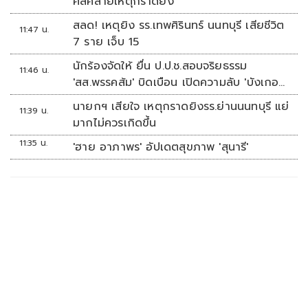
คลี่คลายเหตุกราดยิง
สลด! เหตุยิง รร.เทพศิรินทร์ นนทบุรี เสียชีวิต
11:47 น.
7 ราย เจ็บ 15
นักร้องจัดให้ ยื่น ป.ป.ช.สอบจริยธรรม
11:46 น.
'สส.พรรคส้ม' บิดเบือน เปิดความลับ 'บังเกอร์
ทหาร'
นายกฯ เสียใจ เหตุกราดยิงรร.ย่านนนทบุรี แย่
11:39 น.
มากไม่ควรเกิดขึ้น
11:35 น.
'ฮาย อาภาพร' อัปเดตสุขภาพ 'สุนารี'