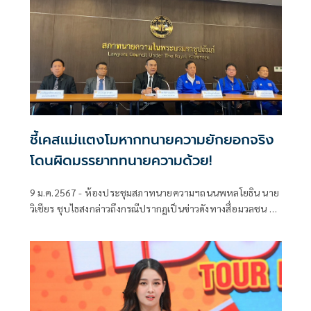
ชี้เคสเเม่เเตงโมหากทนายความยักยอกจริง
โดนผิดมรรยาททนายความด้วย!
9 ม.ค.2567 - ห้องประชุมสภาทนายความฯถนนพหลโยธิน นาย
วิเชียร ชุบไธสงกล่าวถึงกรณีปรากฎเป็นข่าวดังทางสื่อมวลชน ที่
นางภนิดา ศิริยุทธโยธิน มารดาของแตงโม อดีตดาราสาว เข้าแจ้ง
ความต่อพนักงานสอบสวน สน.วังทองหลาง