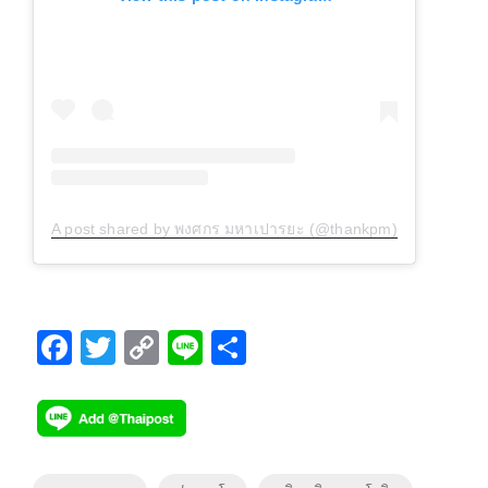
A post shared by พงศกร มหาเปารยะ (@thankpm)
F
T
C
Li
S
ac
wi
o
n
h
e
tt
p
e
ar
b
er
y
e
o
Li