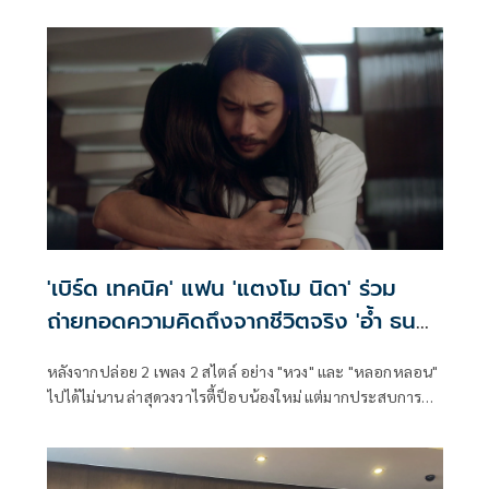
หาย สุขภาพย่ำแย่ สู่การตัดสินใจแปลงร่างพลิกชีวิต มุ่งมั่นลดน้ำ
หนักได้ถึงเดือนละ 10 กิโล จนทวงคืนร่างทองภายใน 4 เดือนได้
สำเร็จ โดยเจ้าตัวเปิดใจผ่านรายการ "คนแปลงร่าง"
'เบิร์ด เทคนิค' แฟน 'แตงโม นิดา' ร่วม
ถ่ายทอดความคิดถึงจากชีวิตจริง 'อ้ำ ธน
วัฒน์'
หลังจากปล่อย 2 เพลง 2 สไตล์ อย่าง "หวง" และ "หลอกหลอน"
ไปได้ไม่นาน ล่าสุดวงวาไรตี้ป็อบน้องใหม่ แต่มากประสบการณ์
"COME TOGETHER (คัมทูเกทเตอร์)" ก็ได้ปล่อยเพลงที่ 3 ตาม
มาติดๆ กับ "95 (Days without you)" เพลงช้าสุดเศร้า สไตล์
อาร์แอนด์บี-ป็อบ