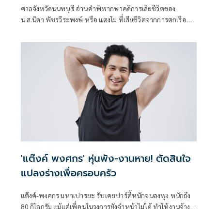
ศาลจังหวัดนนทบุรี อ่านคำพิพากษาคดีการเสียชีวิตของ
น.ส.นิดา พัชรวีระพงษ์ หรือ แตงโม ที่เสียชีวิตจากการตกเรือ
เมื่อ 3 ปีก่อน โดยจำเลยในทั้งหมด 4 คน ได้แก่ กระติก อิจศริ
นทร์ จุฑาสุขสวัสดิ์, แซน วิศาพัช มโนมัยรัตน์, จ๊อบ นิทัศน์ กีรติ
สุท
'แต๊งค์ พงศกร' หุ่นพัง-งานหาย! ตัดสินใจ
แปลงร่างเพื่อครอบครัว
แต๊งค์-พงศกร มหาเปารยะ รับเคยปาร์ตี้หนักจนลงพุง หนักถึง
80 กิโลกรัม แม้แต่เพื่อนในวงการยังจำหน้าไม่ได้ ทำให้งานจ้าง