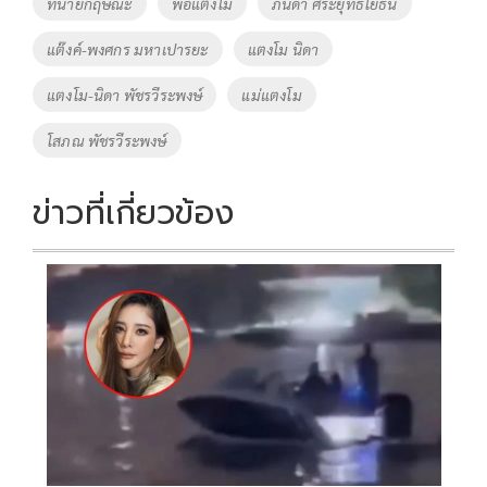
Tags
ทนายกฤษณะ
พ่อแตงโม
ภนิดา ศิระยุทธโยธิน
o
n
แต๊งค์-พงศกร มหาเปารยะ
แตงโม นิดา
k
k
แตงโม-นิดา พัชรวีระพงษ์
แม่แตงโม
โสภณ พัชรวีระพงษ์
ข่าวที่เกี่ยวข้อง