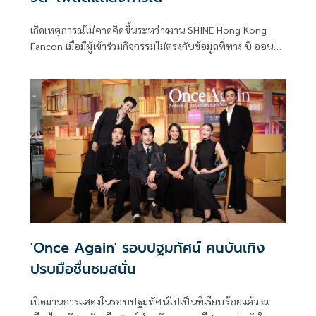
เกิดเหตุการณ์ไม่คาดคิดขึ้นระหว่างงาน SHINE Hong Kong
Fancon เมื่อมีผู้เข้าร่วมกิจกรรมไม่ตรงกับข้อมูลที่ทาง บี ออน
คลาวด์ ได้รับแจ้งจากผู้จัดไว้ก่อนหน้า และมีการเพิ่มจำนวนขึ้น
อย่างต่อเนื่อง ทำให้เกิดปัญหาตามมามากมาย ล่าสุดทางค่ายได้
โพสต์แถลงการณ์ชี้แจงถึงปัญหาดังกล่าวที่เกิดขึ้น
'Once Again' รอบปฐมทัศน์ คนบันเทิง
ปรบมือชื่นชมสนั่น
เปิดม่านการแสดงในรอบปฐมทัศน์ไปเป็นที่เรียบร้อยแล้ว ณ