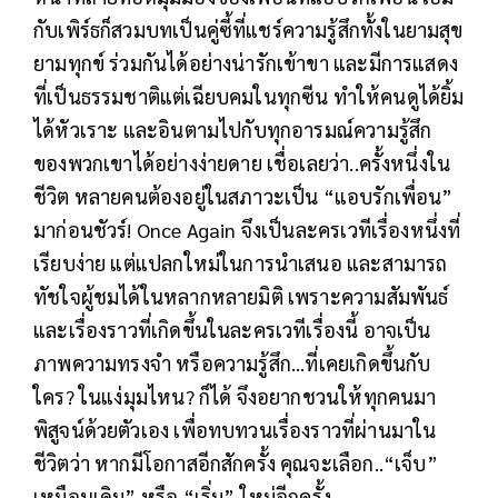
กับเพิร์ธก็สวมบทเป็นคู่ซี้ที่แชร์ความรู้สึกทั้งในยามสุข
ยามทุกข์ ร่วมกันได้อย่างน่ารักเข้าขา และมีการแสดง
ที่เป็นธรรมชาติแต่เฉียบคมในทุกซีน ทำให้คนดูได้ยิ้ม
ได้หัวเราะ และอินตามไปกับทุกอารมณ์ความรู้สึก
ของพวกเขาได้อย่างง่ายดาย เชื่อเลยว่า..ครั้งหนึ่งใน
ชีวิต หลายคนต้องอยู่ในสภาวะเป็น “แอบรักเพื่อน”
มาก่อนชัวร์! Once Again จึงเป็นละครเวทีเรื่องหนึ่งที่
เรียบง่าย แต่แปลกใหม่ในการนำเสนอ และสามารถ
ทัชใจผู้ชมได้ในหลากหลายมิติ เพราะความสัมพันธ์
และเรื่องราวที่เกิดขึ้นในละครเวทีเรื่องนี้ อาจเป็น
ภาพความทรงจำ หรือความรู้สึก...ที่เคยเกิดขึ้นกับ
ใคร? ในแง่มุมไหน? ก็ได้ จึงอยากชวนให้ทุกคนมา
พิสูจน์ด้วยตัวเอง เพื่อทบทวนเรื่องราวที่ผ่านมาใน
ชีวิตว่า หากมีโอกาสอีกสักครั้ง คุณจะเลือก..“เจ็บ”
เหมือนเดิม” หรือ “เริ่ม” ใหม่อีกครั้ง