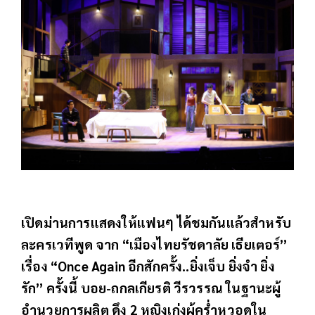
เปิดม่านการแสดงให้แฟนๆ ได้ชมกันแล้วสำหรับ
ละครเวทีพูด จาก “เมืองไทยรัชดาลัย เธียเตอร์”
เรื่อง “Once Again อีกสักครั้ง..ยิ่งเจ็บ ยิ่งจำ ยิ่ง
รัก” ครั้งนี้ บอย-ถกลเกียรติ วีรวรรณ ในฐานะผู้
อำนวยการผลิต ดึง 2 หญิงเก่งผู้คร่ำหวอดใน