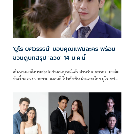
'ยูโร ยศวรรธน์' ขอบคุณแฟนละคร พร้อม
ชวนดูบทสรุป 'ลวง' 14 ม.ค.นี้
เดินทางมาถึงบทสรุปอย่างสมบูรณ์แล้ว สำหรับละครดราม่าเข้ม
ข้นเรื่อง ลวง จากค่าย มงคลดี โปรดักชั่น นำแสดงโดย ยูโร-ยศ
วรรธน์ ทะวาปี ประกบคู่ กานต์-ณัฐชา รัตน์ชยางคานนท์ ที่ได้
รับกระแสตอบรับอย่างอบอุ่นตั้งแต่ตอนแรก จนถึงตอนจบ