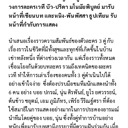
วงการละครเวที บัว-ปริดา มโนมัยพิบูลย์ มารับ
หน้าที่เขียนบท และหนิง-พันพัสสา ธูปเทียน รับ
หน้าที่กำกับการแสดง
นำเสนอเรื่องราวความสัมพันธ์ของตัวละคร 3 คู่ กับ
เรื่องราวในชีวิตที่มีทั้งสุขและทุกข์ที่เกิดขึ้นในบ้าน
เช่าหลังหนึ่ง ที่ต่างช่วงเวลากัน แต่เรื่องราวทั้งหมด
เชื่อมโยงกันด้วยบทละคร รวมถึงเทคนิคของละคร
เวที ทำให้การเล่าเรื่องของคนทั้ง 3 คู่ดำเนินไปได้
อย่างเข้าใจง่าย ซึ่งต้องปรบมือชมทีมนักแสดงนำทั้ง
6 คน อย่าง บอย ปกรณ์, นุ่น ศิรพันธ์, ยูโร ยศวรรธน์,
ต้นข้าว ชยุตม์, เอม ภูมิภัทร, เพิร์ธ วีริณฐ์ศรา ที่ต้อง
ใช้สมาธิในการแสดงอย่างมากในการประคองอารมณ์
นำทีมโดยคู่ของ บอย, นุ่น ซึ่งทั้งคู่ทำการบ้านอย่าง
หนักเพื่อมารับบทสามีภรรยาที่มีความฝันร่วมกัน เมื่อ