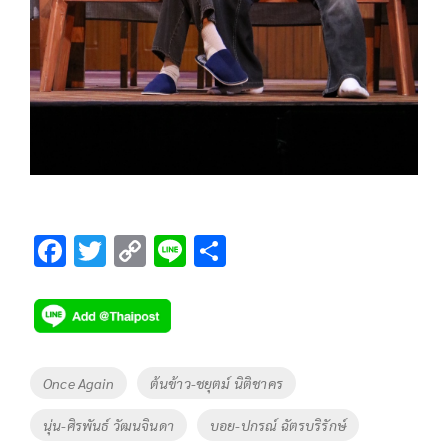
F
T
C
Li
S
ac
wi
o
n
h
e
tt
p
e
ar
b
er
y
e
o
Li
Tags
Once Again
ต้นข้าว-ชยุตม์ นิติชาคร
o
n
นุ่น-ศิรพันธ์ วัฒนจินดา
บอย-ปกรณ์ ฉัตรบริรักษ์
k
k