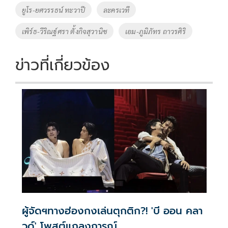
ยูโร-ยศวรรธน์ ทะวาปี
ละครเวที
เพิร์ธ-วีริณฐ์ศรา ตั้งกิจสุวานิช
เอม-ภูมิภัทร ถาวรศิริ
ข่าวที่เกี่ยวข้อง
ผู้จัดฯทางฮ่องกงเล่นตุกติก?! 'บี ออน คลา
วด์' โพสต์แถลงการณ์