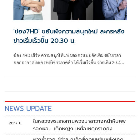
'ช่อง7HD' ขยับผังความสนุกใหม่ ละครหลัง
ข่าวเริ่มเร็วขึ้น 20.30 น.
ช่อง 7HD เสิร์ฟความสนุกให้แฟนละครแบบจัดเต็ม ขยับเวลา
ออกอากาศ ละครหลังข่าวภาคค่ำ ให้เริ่มเร็วขึ้น จากเดิม 20.40
น. มาเป็น 20.30 น.
NEWS UPDATE
ในหลวงพระราชทานพวงมาลาวางหน้าหีบศพ
20:17 น.
รองผอ.- เด็กหญิง เหยื่อเหตุกราดยิง
ผวาซ้ำรอย ผู้ว่าฯ ภูเก็ตสั่งดูแลเข้มหลังเกิด