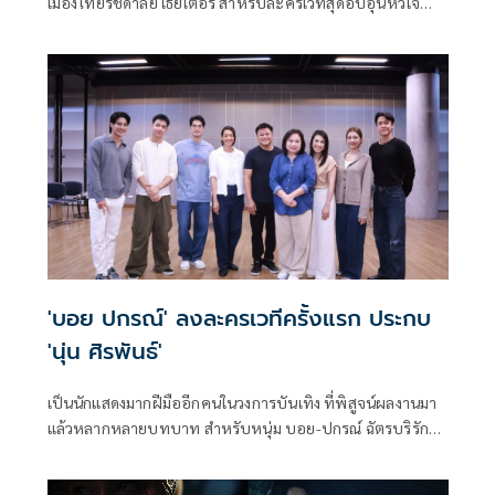
เมืองไทยรัชดาลัย เธียเตอร์ สำหรับละครเวทีสุดอบอุ่นหัวใจ
Once Again อีกสักครั้ง ยิ่งเจ็บ ยิ่งจำ ยิ่งรัก ที่นำแสดงโดย บอย
ปกรณ์, นุ่น ศิรพันธ์, ยูโร ยศวรรธน์, ต้นข้าว ชยุตม์, เอม ภูมิภัทร,
เพิร์ธ วีริณฐ์ศรา เขียนบทโดย บัว ปริดา มโนมัยพิบูลย์ กับการ
แสดงโดย หนิง พันพัสสา ธูปเทียน และอำนวยการผลิตโดย ถกล
เกียรติ วีรวรรณ
'บอย ปกรณ์' ลงละครเวทีครั้งแรก ประกบ
'นุ่น ศิรพันธ์'
เป็นนักแสดงมากฝีมืออีกคนในวงการบันเทิง ที่พิสูจน์ผลงานมา
แล้วหลากหลายบทบาท สำหรับหนุ่ม บอย-ปกรณ์ ฉัตรบริรักษ์
ล่าสุดมีโอกาสได้มาร่วมงานกับ เมืองไทยรัชดาลัย เธียเตอร์ ใน
ละครเวทีพูดเรื่อง Once Again อีกสักครั้ง...ยิ่งเจ็บ ยิ่งจำ ยิ่งรัก ที่