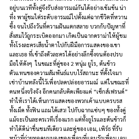
อยู่บนเวทีทั้งคู่จึงรับส่งอารมณ์กันได้อย่างเข้มข้น น่า
ทึ่ง พาผู้ชมไต่ระดับอารมณ์ไปตั้งแต่ฉากชีวิตที่หวาน
ซึ้ง จนไปถึงวันที่ความฝันแตกสลาย บวกกับปัญหาที่
สั่งสมไว้ถูกระเบิดออกมา เกิดเป็นฉากดราม่าให้ผู้ชม
ทั้งโรงละครเสียน้ำตาไปกับฝีมือการแสดงของเขา
และเธอ ที่เข้าถึงตัวละครได้อย่างลึกซึ้งจนต้องปรบ
มือให้ดังๆ ในขณะที่คู่ของ 2 หนุ่ม ยูโร, ต้นข้าว
ตัวแทนของความสัมพันธ์แบบไร้สถานะ ที่ตั้งใจมา
เช่าบ้านหลังนี้ไว้เพื่อปลดปล่อยอารมณ์ แต่ในขณะที่
คนหนึ่งจริงจัง อีกคนกลับคิดเพียงแค่ “เซ็กส์เฟรนด์”
ทำให้เราได้เห็นการแสดงของพวกเค้าแบบครบรส
ทั้งเผ็ด ทั้งฟิน แถมได้เสว! ไปกับฉากแซ่บๆ ของทั้งคู่
แม้จะเป็นละครเวทีเรื่องแรก แต่ทั้งยูโรและต้นข้าวก็
ทำได้ดีน่าชื่นชมทีเดียว และคู่ของ เอม, เพิร์ธ ที่รับ
หน้าที่ถ่ายทอดมุมมองของเพื่อนที่แอบรักเพื่อน เอม