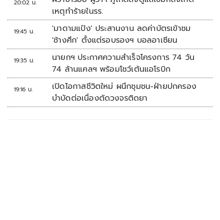
20:02 น.
เหตุทำร้ายในรร.
'มาดามแป้ง' ประสานงาน ลดค่าบัตรเข้าชม
19:45 น.
'ช้างศึก' ตั้งแต่รอบรองฯ บอลอาเซียน
นายกฯ ประกาศความสำเร็จโครงการ 74 วัน
19:35 น.
74 ล้านแคลฯ พร้อมโชว์เต้นแอโรบิก
เปิดโอกาสชีวิตใหม่ ผนึกชุมชน-ฝ่ายปกครอง
19:16 น.
บำบัดต่อเนื่องตัดวงจรติดยา