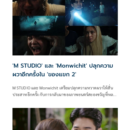
นอกจากจะเป็นละครเวทีเรื่องแรกในชีวิตแล้ว เจ้าตัวยังออก
อาการปลื้มที่ได้ประกบคู่กับนักแสดงฝีมือดี นุ่น-ศิรพันธ์ วัฒน
จินดา
'M STUDIO' และ 'Monwichit' ปลุกความ
ผวาอีกครั้งใน 'ของแขก 2'
M STUDIO และ Monwichit เตรียมปลุกความหวาดผวาให้สั่น
ประสาทอีกครั้ง กับการกลับมาของภาพยนตร์สยองขวัญที่หลาย
คนตั้งตาคอยใน "ของแขก 2" ผลงานการกำกับโดย เกรียงไกร
มณวิจิตร พร้อมปล่อย “โปสเตอร์อย่างเป็นทางการ” และ “ที
เซอร์แรก” ออกมาเรียกเสียงฮือฮา สร้างกระแสความหลอน
ตั้งแต่ยังไม่เข้าฉาย