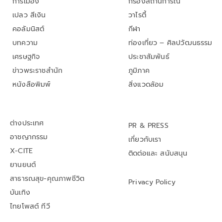
การเมือง
กรองสถานการณ์
เปลว สีเงิน
วาไรตี้
คอลัมนิสต์
กีฬา
บทความ
ท่องเที่ยว – ศิลปวัฒนธรรม
เศรษฐกิจ
ประชาสัมพันธ์
ข่าวพระราชสำนัก
ภูมิภาค
หนังสือพิมพ์
สิ่งแวดล้อม
ต่างประเทศ
PR & PRESS
อาชญากรรม
เกี่ยวกับเรา
X-CITE
ติดต่อและ สนับสนุน
ยานยนต์
สาธารณสุข-คุณภาพชีวิต
Privacy Policy
บันเทิง
ไทยโพสต์ ทีวี