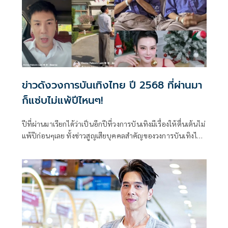
ข่าวดังวงการบันเทิงไทย ปี 2568 ที่ผ่านมา
ก็แซ่บไม่แพ้ปีไหนๆ!
ปีที่ผ่านมาเรียกได้ว่าเป็นอีกปีที่วงการบันเทิงมีเรื่องให้ตื่นเต้นไม่
แพ้ปีก่อนๆเลย ทั้งข่าวสูญเสียบุคคลสำคัญของวงการบันเทิงไทย
ไปจนถึงข่าวกระแสฟีเวอร์ของซีรีส์ดัง, มหากาพย์การโกงเงิน
เพื่อน และเทศกาลเจนนี่ที่เหล่าคนดังและอินฟลูฯต่างก็ตบเท้า
เข้ามาไลฟ์กันจนเกิดกระแสและทำให้เป็นการไลฟ์ที่มีคนดู
สูงสุดถึง 1.2 ล้านวิว นับเป็นตัวเลขที่มากที่สุดในโลกของ TIKTOK
อีกด้วย