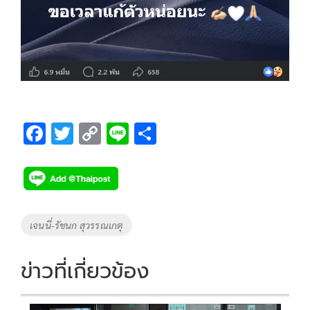
F
T
C
Li
S
ac
wi
o
n
h
e
tt
p
e
ar
b
er
y
e
o
Li
Tags
เจนนี่-รัชนก สุวรรณเกตุ
o
n
k
k
ข่าวที่เกี่ยวข้อง