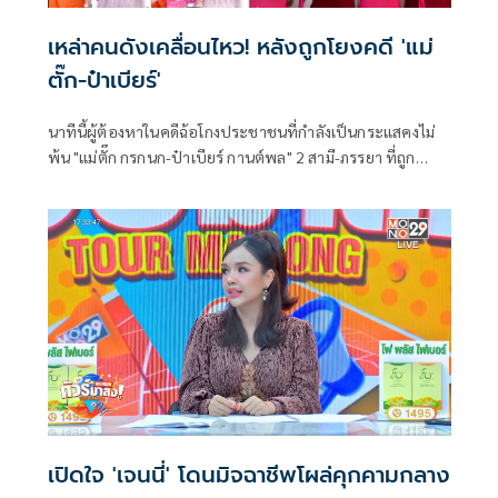
เหล่าคนดังเคลื่อนไหว! หลังถูกโยงคดี 'แม่
ตั๊ก-ป๋าเบียร์'
นาทีนี้ผู้ต้องหาในคดีฉ้อโกงประชาชนที่กำลังเป็นกระแสคงไม่
พ้น "แม่ตั๊ก กรกนก-ป๋าเบียร์ กานต์พล" 2 สามี-ภรรยา ที่ถูก
ดำเนินคดีเหตุจากประเด็นการไลฟ์สดขายทองคำแต่ผลตรวจ
ทองคำบางรายการต่ำกว่ามาตรฐาน มีทองคำอยู่เพียง 71.38%
เท่านั้น แถมยังมีรายชื่อเหล่าดารา-คนดังที่เคยร่วมรีวิวสินค้าของ
ทั้งคู่ออกมายาวเป็นหางว่าว
เปิดใจ 'เจนนี่' โดนมิจฉาชีพโผล่คุกคามกลาง