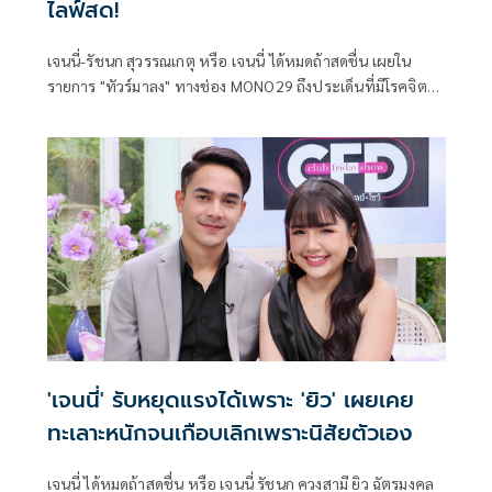
ไลฟ์สด!
เจนนี่-รัชนก สุวรรณเกตุ หรือ เจนนี่ ได้หมดถ้าสดชื่น เผยใน
รายการ "ทัวร์มาลง" ทางช่อง MONO29 ถึงประเด็นที่มีโรคจิตมา
ก่อกวนทางโทรศัพท์ขณะไลฟ์สด โดยเจ้าตัวเองกลับโดนทัวร์ลง
หาว่าสร้างกระแส
'เจนนี่' รับหยุดแรงได้เพราะ 'ยิว' เผยเคย
ทะเลาะหนักจนเกือบเลิกเพราะนิสัยตัวเอง
เจนนี่ ได้หมดถ้าสดชื่น หรือ เจนนี่ รัชนก ควงสามี ยิว ฉัตรมงคล