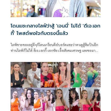
โดนแซะกลางไลฟ์ว่าสู้ 'เจนนี่' ไม่ได้ 'ดีเจ.เอก
กี้' โพสต์พอใจกับตรงนี้แล้ว
ไลฟ์ขายของอยู่ดีๆก็โดนเกรียนคีย์บอร์ดแซะว่าคนดูสู้ศิลปินอีก
ท่านไลฟ์ก็ไม่ได้ ดีเจ.เอกกี้-เอกชัย เอื้อสังคมเศรษฐ เลยขอมา
อธิบายผ่านอินสตาแกรมว่ายินดีกับน้องที่ประสบความสำเร็จแต่
ตนทำคนเดียวและมีความสุขกับสิ่งที่มีแล้ว