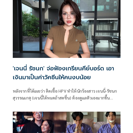
'เจนนี่ รัชนก' จ่อฟ้องเกรียนคีย์บอร์ด เอา
เงินมาเป็นค่าวัคซีนให้คนงบน้อย
หลังจากที่ได้เผยว่า ติดเชื้อ HPV ทำให้นักร้องสาว เจนนี่-รัชนก
สุวรรณเกตุ (เจนนี่ได้หมดถ้าสดชื่น) ต้องดูแลตัวเองมากขึ้น
เพราะมีโอกาสพัฒนากลายเป็นมะเร็งได้ถ้าไม่รีบรักษา ล่าสุดเจ้า
ตัวได้โพสต์เตือนสาวๆอย่าลืมดูแลตัวเอง พร้อมเตรียมตัวฟ้อง
ทุกคอมเมนต์ที่ก่อให้เกิดความเสียหาย และเอาเงินมาให้คนที่
ไม่มีเงินฉีดวัคซีน