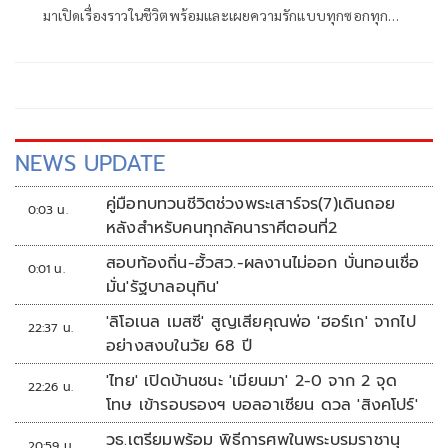
มาเปิดเรื่องราวในชีวิตพร้อมและเผยความรักแบบทุกซอกทุกมุม
ของหัวใจ แถมยังยอมรับว่าทุกวันนี้หยุดแรงได้เพราะสามีคอย
เตือนสติ ในรายการ Club Friday Show ผลิตโดย CHANGE2561
NEWS UPDATE
คู่มือทบทวนชีวิตช่วงพระเสาร์จร(7)เดินถอย
0:03 น.
หลังสำหรับคนทุกลัคนาราศีตอนที่2
สอบท้องถิ่น-ฮั้วสว.-ผลงานไม่ออก บั่นทอนเชื่อ
0:01 น.
มั่น'รัฐบาลอนุทิน'
'ลิโอเนล เมสซี' สูญเสียคุณพ่อ 'ฮอร์เก' จากไป
22:37 น.
อย่างสงบในวัย 68 ปี
'ไทย' เปิดบ้านชนะ 'เมียนมา' 2-0 จาก 2 จุด
22:26 น.
โทษ เข้ารอบรองฯ บอลอาเซียน ดวล 'สิงคโปร์'
วธ.เตรียมพร้อม พิธีการศพในพระบรมราชานุ
20:59 น.