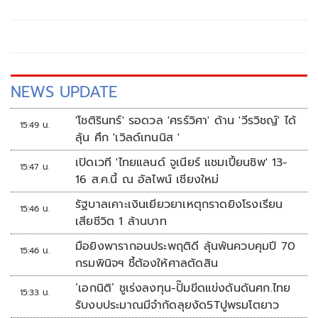
ปีหน้า เนื่องจากสถานที่ถ่ายทำหลักนั้นเกิดอุทกภัยจนมีความเสีย
หายและไม่สามารถถ่ายทำได้ นักแสดงนำของเรื่องอย่าง เจเจ-
รัชพล พรพินิต ก็ได้โพสต์ขอโทษแฟนๆ พร้อมยอมรับว่าตนเอง
คิดท้อที่เกิดอุปสรรคหลายครั้ง แต่เมื่อนึกถึงทีมงานและคนที่
ต้องทำงานด้วยที่ทำบาก รวมไปถึงพาร์ทเนอร์อย่าง เน็ต-สิรภพ
มานิธิคุณ ที่รักซีรีส์เรื่องนี้มาก ทำให้เจเจลั่นวาจาว่า “หลังจากนี้
NEWS UPDATE
ไม่ว่าจะเกิดอะไรขึ้นก็ไม่เป็นไร พวกเราจะพาภพเธอไปถึงฝั่ง
อย่างมีความสุขที่สุด”
'โชติรินทร์' รอดวล 'ศรร์วิศา' ด้าน 'วีรวิชญ์' ได้
15:49 น.
ลุ้น ศึก 'เวิลด์เทนนิส '
เปิดเวที 'ไทยแลนด์ จูเนียร์ แชมเปี้ยนชิพ' 13-
15:47 น.
16 ส.ค.นี้ ณ อัลไพน์ เชียงใหม่
รัฐบาลเคาะเงินเยียวยาเหตุกราดยิงโรงเรียน
15:46 น.
เสียชีวิต 1 ล้านบาท
มือยิงพารากอนประพฤติดี ลุ้นพ้นควบคุมปี 70
15:46 น.
กรมพินิจฯ ชี้ต้องให้ศาลตัดสิน
‘เอกนิติ’ ชูเร่งลงทุน-ปั๊มขีดแข่งดันดันศก.ไทย
15:33 น.
รับงบประมาณมีจำกัดลุยงัด5Tปูพรมโตยาว