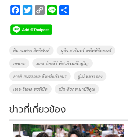
F
T
C
Li
S
ac
wi
o
n
h
e
tt
p
e
ar
b
er
y
e
o
Li
Tags
คิม-พงศธร สิทธิพันธ์
นุนิว-ชวรินทร์ เพริศพิริยะวงศ์
o
n
ภพเธอ
มอส-อัครธีร์ พิชาภิรมย์ภิญโญ
k
k
ลาเต้-ธนรรถชล จันทร์แก้วอมร
อูโน่ หลาวทอง
เจเจ-รัชพล พรพินิต
เน็ต-สิรภพ มานิธิคุณ
ข่าวที่เกี่ยวข้อง