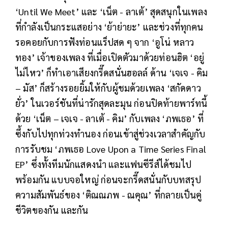
‘Until We Meet’ และ ‘เน็ต - ลาเต้’ สุดสนุกในเพลง
ที่กำลังเป็นกระแสอย่าง ‘ย้าย่ายะ’ และช่วงที่ทุกคน
รอคอยกับการฟังท่อนแร็ปสด ๆ จาก ‘อูโน่ หลาว
ทอง’ เจ้าของเพลง ที่เมื่อเปิดตัวมาด้วยท่อนฮิต ‘อยู่
ไม่ไหว’ ก็ทำเอาเสียงกรี๊ดสนั่นฮอลล์ ด้าน ‘เจเจ - คิม
– มัส’ ก็สร้างรอยยิ้มให้กับผู้ชมด้วยเพลง ‘สกัดดาว
ยั่ว’ ในเวอร์ชันที่น่ารักสุดละมุน ก่อนปิดท้ายพาร์ทนี้
ด้วย ‘เน็ต – เจเจ - ลาเต้ - คิม’ กับเพลง ‘ภพเธอ’ ที่
ซึ้งกับไปทุกท่วงทำนอง ก่อนเข้าสู่ช่วงเวลาสำคัญกับ
การรับชม ‘ภพเธอ Love Upon a Time Series Final
EP’ ซึ่งทั้งทีมนักแสดงนำ และแฟนซีรีส์ได้ชมไป
พร้อมกัน แบบจอใหญ่ ก่อนจะกรี๊ดสนั่นกับบทสรุป
ความสัมพันธ์ของ ‘ติณณภพ - ณคุณ’ ที่กลายเป็นคู่
ชีวิตของกัน และกัน