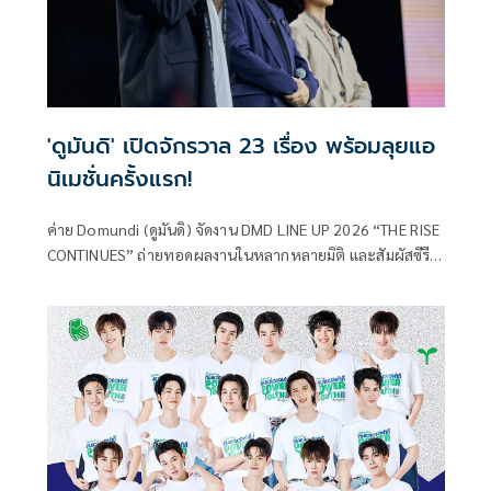
'ดูมันดิ' เปิดจักรวาล 23 เรื่อง พร้อมลุยแอ
นิเมชั่นครั้งแรก!
ค่าย Domundi (ดูมันดิ) จัดงาน DMD LINE UP 2026 “THE RISE
CONTINUES” ถ่ายทอดผลงานในหลากหลายมิติ และสัมผัสซีรีส์
ในมุมมองใหม่ ๆ โดยยืนหนึ่งในฐานะผู้สร้างสรรค์ ซีรีส์ Boy Love
ที่โดดเด่นด้วยศักยภาพการผลิต และแนวคิดสร้างสรรค์ที่แตก
ต่าง พร้อมแล้วที่จะพาทุก ๆ ท่าน ไปรับประสบการณ์ครั้งใหม่