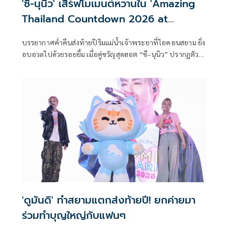
'ซี-นุนิว' เสิร์ฟโมเมนต์หวานใน 'Amazing
Thailand Countdown 2026 at
ICONSIAM'
บรรยากาศค่ำคืนส่งท้ายปีริมแม่น้ำเจ้าพระยาที่ไอคอนสยาม ยิ่ง
อบอวลไปด้วยรอยยิ้ม เมื่อคู่ขวัญสุดฮอต “ซี–นุนิว” ปรากฏตัว
บนเวที “Amazing Thailand Countdown 2026 at
ICONSIAM” เรียกเสียงกรี๊ดกระหึ่มทั่ว River Park ตั้งแต่วินาที
แรกที่ขึ้นเวที
'ดูมันดิ' ทำสยามแตกส่งท้ายปี! ยกค่ายมา
ร่วมทำบุญใหญ่กับแฟนๆ