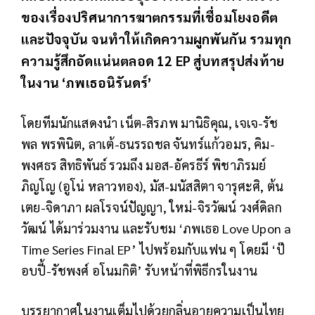
ของเรื่องปริศนาการฆาตกรรมที่เชื่อมโยงอดีต
และปัจจุบัน จนทำให้เกิดความผูกพันกัน รวมทุก
ความรู้สึกอัดแน่นตลอด 12 EP สู่บทสรุปส่งท้าย
ในงาน ‘ภพเธอนิรันดร์’
โดยทีมนักแสดงนำ เน็ต-สิรภพ มานิธิคุณ, เจเจ-รัช
พล พรพินิต, ลาเต้-ธนรรถชล จันทร์แก้วอมร, คิม-
พงศธร สิทธิพันธ์ รวมถึง มอส-อัครธีร์ พิชาภิรมย์
ภิญโญ (อูโน่ หลาวทอง), มัส-มนัสสิตา จารุศะศิ, ต้น
เตย-จิดาภา ผลโรจน์ปัญญา, ใหม่-จิรวัฒน์ วงศ์ดิลก
วัฒน์ ได้มาร่วมงาน และรับชม ‘ภพเธอ Love Upon a
Time Series Final EP’ ไปพร้อมกับแฟน ๆ โดยมี ‘ป๊
อบปี้-รัชพงศ์ อโนมกิติ’ รับหน้าที่พิธีกรในงาน
บรรยากาศในงานเต็มไปด้วยกลิ่นอายความเป็นไทย