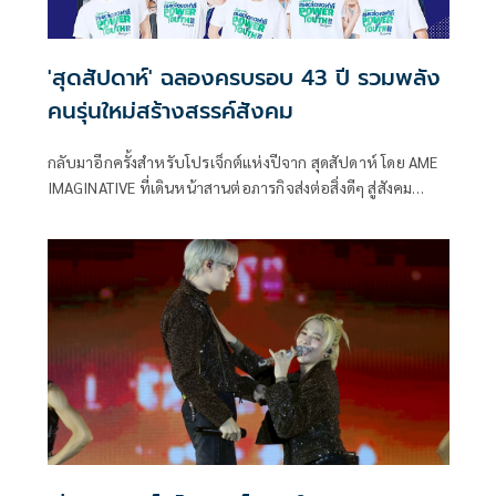
'สุดสัปดาห์' ฉลองครบรอบ 43 ปี รวมพลัง
คนรุ่นใหม่สร้างสรรค์สังคม
กลับมาอีกครั้งสำหรับโปรเจ็กต์แห่งปีจาก สุดสัปดาห์ โดย AME
IMAGINATIVE ที่เดินหน้าสานต่อภารกิจส่งต่อสิ่งดีๆ สู่สังคม
พร้อมฉลองครบรอบ 43 ปี “สุดสัปดาห์” เปิดตัวโครงการ “สุด
สัปดาห์คนหล่อขอทำดี ปี 19” ซึ่งในปีนี้มาในคอนเซ็ปต์ที่เต็ม
เปี่ยมไปด้วยพลัง และแรงบันดาลใจของคนรุ่นใหม่ อย่าง
“Power of Youth”