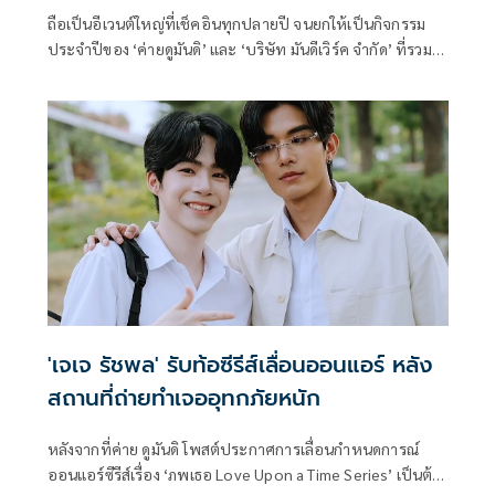
ถือเป็นอีเวนต์ใหญ่ที่เช็คอินทุกปลายปี จนยกให้เป็นกิจกรรม
ประจำปีของ ‘ค่ายดูมันดิ’ และ ‘บริษัท มันดีเวิร์ค จำกัด’ ที่รวมใจ
ส่งต่อโอกาสเพื่อสังคม โดยบอสใหญ่ ‘อ๊อฟชั่น-กิตติพัฒน์
จำปา’ ขนทัพนักแสดงในค่ายถึง 39 คน ตั้งแต่ DMD GEN 1 - 5
มาร่วมงาน ‘DMD CHARITY 2025 : HEAL WITH LOVE’ ส่งความ
รักถึงทุกคนผ่านเสียงเพลงให้ได้สนุกไปด้วยกัน
'เจเจ รัชพล' รับท้อซีรีส์เลื่อนออนแอร์ หลัง
สถานที่ถ่ายทำเจออุทกภัยหนัก
หลังจากที่ค่าย ดูมันดิ โพสต์ประกาศการเลื่อนกำหนดการณ์
ออนแอร์ซีรีส์เรื่อง ‘ภพเธอ Love Upon a Time Series’ เป็นต้น