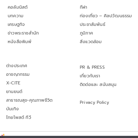
คอลัมนิสต์
กีฬา
บทความ
ท่องเที่ยว – ศิลปวัฒนธรรม
เศรษฐกิจ
ประชาสัมพันธ์
ข่าวพระราชสำนัก
ภูมิภาค
หนังสือพิมพ์
สิ่งแวดล้อม
ต่างประเทศ
PR & PRESS
อาชญากรรม
เกี่ยวกับเรา
X-CITE
ติดต่อและ สนับสนุน
ยานยนต์
สาธารณสุข-คุณภาพชีวิต
Privacy Policy
บันเทิง
ไทยโพสต์ ทีวี