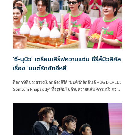
'ซี-นุนิว' เตรียมเสิร์ฟความแซ่บ ซีรีส์มิวสิคัล
เรื่อง 'มนต์รักฮักอีหลี'
ถือฤกษ์ดีบวงสรวงเปิดกล้องซีรีส์ ‘มนต์รักฮักอีหลี HUG E-LHEE :
Somtum Rhapsody’ ที่จะเต็มไปด้วยความแซ่บ ความนัว ครบ
เครื่องความสนุก ที่ ‘ดูมันดิ’ กล้าลุย กล้าทำ กล้าที่เสิร์ฟอรรถรส
ใหม่ ๆ ให้วงการกับซีรีส์ Musical Boy Love เรื่องแรก ด้วยการ
พัฒนาด้านความบันเทิงของบอสใหญ่ ‘อ๊อฟชั่น-กิตติพัฒน์
จำปา’ พร้อมนำหนึ่งก้าวผ่านไอเดียใหม่ ๆ ให้น่าสนใจในการทำ
ซีรีส์ โดยเป็นผลงานภายใต้การผลิตของ ‘บริษัท มันดีเวิร์ค จำกัด’