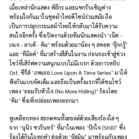
เมื่อเหล่านักแสดง พิธีกร และแขกรับเชิญต่าง
พร้อมใจกันมาในชุดผ้าไทยดีไซน์ร่วมสมัย ถือ
เป็นการปลุกกระแสผ้าไทยให้กลับมาได้รับความ
สนใจอีกครั้ง ซึ่งเปิดงานด้วยทีมนักแสดงนำ ‘เน็ต -
เจเจ - ลาเต้ - คิม’ พร้อมด้วยมาน้อง ๆ สคอต ‘จุ๊กกรู๊’
และ ‘ทีมิลค์’ ที่มาสร้างสีสันในงาน ก่อนจะเข้าสู่ช่วง
โชว์ที่เสิร์ฟความสนุกแบบไม่มีเบรก ด้วยการหยิบ
Ost. ซีรีส์ ‘ภพเธอ Love Upon A Time Series’ มาให้
ฟังกันแบบจัดเต็ม และถือเป็นครั้งแรกที่ได้ชมโชว์
เพลง ‘ยอมรับหัวใจ (No More Hiding)’ ร้องโดย
‘คิม’ ซึ่งเพิ่งปล่อยเพลงออกมา
หูเคลือบทอง สะกดคนทั้งฮอลล์ด้วยเสียงร้องใส ๆ
จาก ‘นุนิว ชวรินทร์’ ที่มาในเพลง ‘ปักใจ (Still)’ ซึ่ง
ร้องได้กินใจทุกคำ ต่อด้วย ‘จัสมิน’ มาพร้อมกับเพลง