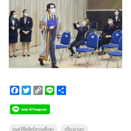
F
T
C
Li
S
ac
wi
o
n
h
e
tt
p
e
ar
b
er
y
e
o
Li
Tags
ดนตรีคีตศิลป์สากลศึกษา
ปริญญาเอก