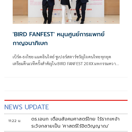
'BIRD FANFEST' หนุนศูนย์การแพทย์
กาญจนาภิเษก
เบิร์ด-ธงไชย แมคอินไตย์ ซูเปอร์สตาร์ขวัญใจคนไทยทุกยุค
เตรียมคืนเวทีครั้งสำคัญใน BIRD FANFEST 20XX มหกรรมความ
สนุกระดับ FANFEST ในรอบการแสดงวันศุกร์ที่ 21 พฤศจิกายน
2568 เวลา 20.00 น. ณ อิมแพ็ค อารีน่า เมืองทองธานี ซึ่งเป็น
รอบพิเศษเพื่อการกุศล โดยรายได้จากการจำหน่ายบัตรรอบดัง
กล่าวจะนำไปสมทบทุนสร้างอาคารหอผู้ป่วยในแห่งใหม่ของ
ศูนย์การแพทย์กาญจนาภิเษก คณะแพทยศาสตร์ศิริราช
พยาบาล มหาวิทยาลัยมหิดล
NEWS UPDATE
ดร.เอนก เตือนสังคมศาสตร์ไทย ไร้รากเหง้า
11:22 น.
ระวังกลายเป็น 'ศาสตร์ไร้จิตวิญญาณ'