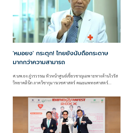
เพื่อประโยชน์สุขของปวงชนชาวไทย ทั้งด้านการส่งเสริมอาชีพ
การอนุรักษ์ศิลปวัฒนธรรม และการดูแลประชาชนผู้ด้อยโอกาส
ตลอดระยะเวลายาวนาน
'หมอยง' กระตุก! ไทยยังนับถือกระดาษ
มากกว่าความสามารถ
ศ.นพ.ยง ภู่วรวรรณ หัวหน้าศูนย์เชี่ยวชาญเฉพาะทางด้านไวรัส
วิทยาคลินิก ภาควิชากุมารเวชศาสตร์ คณะแพทยศาสตร์
จุฬาลงกรณ์มหาวิทยาลัย โพสต์ข้อความผ่านเฟซบุ๊กในหัวข้อ
"ประเทศไทยยังนับถือกระดาษ" โดยระบุว่า