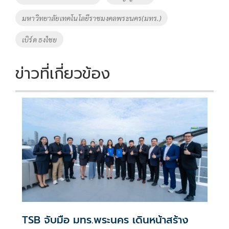
o
n
มหาวิทยาลัยเทคโนโลยีราชมงคลพระนคร(มทร.)
k
k
เบิร์ด ธงไชย
ข่าวที่เกี่ยวข้อง
TSB จับมือ มทร.พระนคร เดินหน้าสร้าง