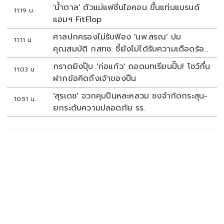
'น้ำตาล' ตัวแม่แฟชั่นไอคอน ขึ้นแท่นแบรนด์
11:19 น.
แอมฯ FitFlop
ศาลปกครองไม่รับฟ้อง 'นพ.สรณ' ปม
11:11 น.
คุณสมบัติ กสทช. ชี้ยังไม่ได้รับความเดือดร้อน
เสียหาย
กราดยิงปุ๊บ 'ก่อแก้ว' ถอดบทเรียนปั๊บ! โชว์กึ๋น
11:03 น.
ฝากข้อคิดถึงเจ้าของปืน
'สุรเดช' จวกคุมปืนหละหลวม ชงจำกัดกระสุน-
10:51 น.
ยกระดับความปลอดภัย รร.