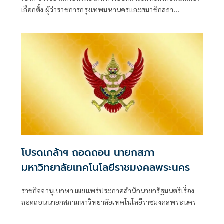
เลือกตั้ง ผู้ว่าราชการกรุงเทพมหานครและสมาชิกสภา
กรุงเทพมหานคร (ส.ก.) ณ หน่วยเลือกตั้งที่ 57 แขวงบางจาก
เขตพระโขนง กรุงเทพฯ เต็นท์บริเวณชุมชนหมู่บ้านสุขใจ ซอย
วชิรธรรมสาธิต 43 โดยมีประชาชนที่ทยอยเดินทางออกมาใช้
สิทธิลงคะแนนเสียงเลือกตั้งกันอย่างต่อเนื่อง
โปรดเกล้าฯ ถอดถอน นายกสภา
มหาวิทยาลัยเทคโนโลยีราชมงคลพระนคร
ราชกิจจานุเบกษา เผยแพร่ประกาศสำนักนายกรัฐมนตรีเรื่อง
ถอดถอนนายกสภามหาวิทยาลัยเทคโนโลยีราชมงคลพระนคร