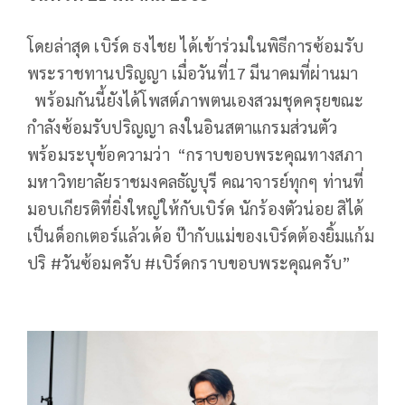
โดยล่าสุด เบิร์ด ธงไชย ได้เข้าร่วมในพิธีการซ้อมรับ
พระราชทานปริญญา เมื่อวันที่17 มีนาคมที่ผ่านมา
พร้อมกันนี้ยังได้โพสต์ภาพตนเองสวมชุดครุยขณะ
กำลังซ้อมรับปริญญา ลงในอินสตาแกรมส่วนตัว
พร้อมระบุข้อความว่า “กราบขอบพระคุณทางสภา
มหาวิทยาลัยราชมงคลธัญบุรี คณาจารย์ทุกๆ ท่านที่
มอบเกียรติที่ยิ่งใหญ่ให้กับเบิร์ด นักร้องตัวน่อย สิได้
เป็นด็อกเตอร์แล้วเด้อ ป๊ากับแม่ของเบิร์ดต้องยิ้มแก้ม
ปริ #วันซ้อมครับ #เบิร์ดกราบขอบพระคุณครับ”