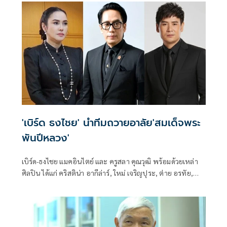
'เบิร์ด ธงไชย' นำทีมถวายอาลัย'สมเด็จพระ
พันปีหลวง'
เบิร์ด-ธงไชย แมคอินไตย์ และ ครูสลา คุณวุฒิ พร้อมด้วยเหล่า
ศิลปิน ได้แก่ คริสติน่า อากีล่าร์, ใหม่ เจริญปุระ, ต่าย อรทัย,
ก้านตอง ทุ่งเงิน และไผ่ พงศธร ร่วมแสดงความอาลัยต่อการ
สวรรคตของ สมเด็จพระนางเจ้าสิริกิติ์ พระบรมราชินีนาถ
พระบรมราชชนนีพันปีหลวง และน้อมรำลึกในพระ
มหากรุณาธิคุณอันหาที่สุดมิได้ ที่ทรงบำเพ็ญพระราชกรณียกิจ