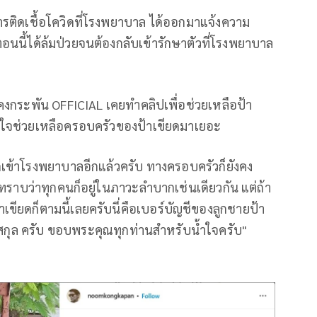
การติดเชื้อโควิดที่โรงพยาบาล ได้ออกมาแจ้งความ
นนี้ได้ล้มป่วยจนต้องกลับเข้ารักษาตัวที่โรงพยาบาล
่มคงกระพัน OFFICIAL เคยทำคลิปเพื่อช่วยเหลือป้า
้ำใจช่วยเหลือครอบครัวของป้าเขียดมาเยอะ
กเข้าโรงพยาบาลอีกแล้วครับ ทางครอบครัวก็ยังคง
ะทราบว่าทุกคนก็อยู่ในภาวะลำบากเช่นเดียวกัน แต่ถ้า
ขียดก็ตามนี้เลยครับนี่คือเบอร์บัญชีของลูกชายป้า
สกุล ครับ ขอบพระคุณทุกท่านสำหรับน้ำใจครับ"