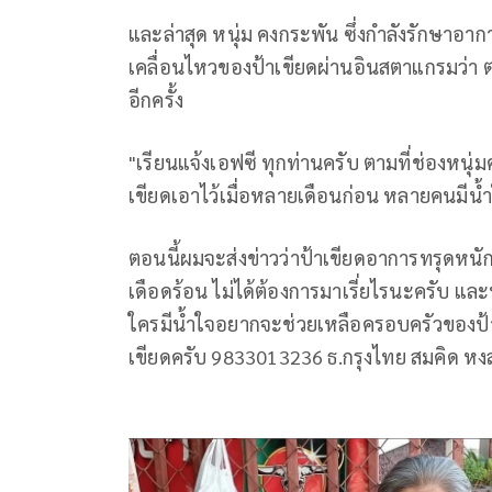
และล่าสุด หนุ่ม คงกระพัน ซึ่งกำลังรักษาอา
เคลื่อนไหวของป้าเขียดผ่านอินสตาแกรมว่า ตอ
อีกครั้ง
"เรียนแจ้งเอฟซี ทุกท่านครับ ตามที่ช่องหนุ
เขียดเอาไว้เมื่อหลายเดือนก่อน หลายคนมีน
ตอนนี้ผมจะส่งข่าวว่าป้าเขียดอาการทรุดหนั
เดือดร้อน ไม่ได้ต้องการมาเรี่ยไรนะครับ แล
ใครมีน้ำใจอยากจะช่วยเหลือครอบครัวของป้าเ
เขียดครับ 9833013236 ธ.กรุงไทย สมคิด หง