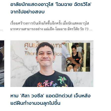
อาลัยนักแสดงอาวุโส 'โฉมฉาย ฉัตรวิไล'
จากไปอย่างสงบ
เรื่องเศร้าวงการบันเทิงเกิดขึ้นอีกครั้ง เมื่อนักแสดงอาวุโส
งาน
มากความสามารถอย่าง แม่แอ๊ด-โฉมฉาย ฉัตรวิลัย วัย 73 ปี
,
ได้จากไปอย่างสงบ โดยแม่แอ๊ดเป็นนักแสดงที่มีผลงาน
อ
อย่างต่อเนื่องและคร่ำหวอดในวงการบันเทิงมายาวนาน
เกือบ 60 ปี เป็นที่รักและเคารพของนักแสดงทั้งรุ่นเก่าและ
รุ่นใหม่
หาม 'ศิลา วงซีล' แอดมิทด่วน! เจ็บหลัง
แต่ฝืนทำงานจนลุกไม่ขึ้น