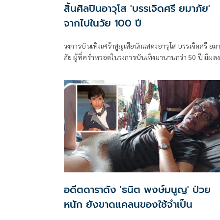
สิ้นศิลปินอาวุโส 'บรรเจิดศรี ยมาภัย'
จากไปในวัย 100 ปี
วงการบันเทิงเศร้าสูญเสียนักแสดงอาวุโส บรรเจิดศรี ยมา
ภัย ผู้ที่คร่ำหวอดในวงการบันเทิงมานานกว่า 50 ปี มีผล
ละครดังมากมาย อาทิ นางทาส, ดาวพระศุกร์, เกิดแต่ตม
สายโลหิต, บุพเพสันนิวาส ฯลฯ ได้เสียชีวิตอย่างสงบ เมื่
วันที่ 5 พฤศจิกายน 2567 เวลา 21:11 น. สิริอายุ 100 ปี
อดีตดาราดัง 'ธนิต พงษ์มนูญ' ป่วย
หนัก ยังขาดแคลนของใช้จำเป็น