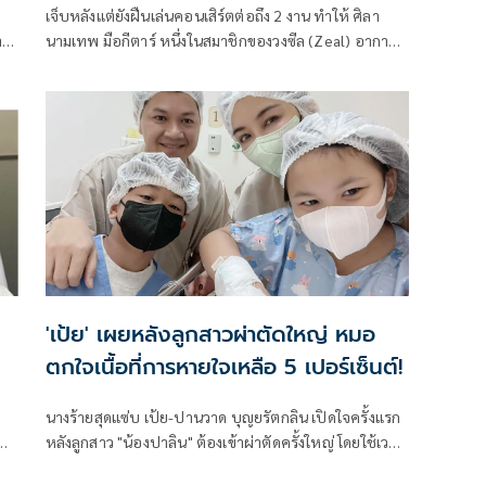
เจ็บหลังแต่ยังฝืนเล่นคอนเสิร์ตต่อถึง 2 งาน ทำให้ ศิลา
าง
นามเทพ มือกีตาร์ หนึ่งในสมาชิกของวงซีล (Zeal) อาการ
ทรุดจนไม่สามารถลุกขึ้นจากเตียงนอนได้ ล่าสุดเจ้าตัวแอ
ระ
ดมิทเป็นที่เรียบร้อย
'เป้ย' เผยหลังลูกสาวผ่าตัดใหญ่ หมอ
ตกใจเนื้อที่การหายใจเหลือ 5 เปอร์เซ็นต์!
นางร้ายสุดแซ่บ เป้ย-ปานวาด บุญยรัตกลิน เปิดใจครั้งแรก
อง
หลังลูกสาว "น้องปาลิน" ต้องเข้าผ่าตัดครั้งใหญ่ โดยใช้เวลา
ก
ผ่าตัดกว่า 2 ชั่วโมงครึ่ง แพทย์พบเนื้อที่การหายใจเหลือ