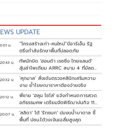
EWS UPDATE
“โครงสร้างเก่า-คนใหม่”บีอาร์เอ็น รัฐ
0:01 น.
ตรึงกำลังรักษาพื้นที่ปลอดภัย
ทัพนักบิด 'ฮอนด้า เรซซิ่ง ไทยแลนด์'
20:43 น.
ลุ้นล่าโพเดียม ARRC สนาม 4 ที่มัลดา
ลิกา
‘ศุภมาส’ สั่งเข้มตรวจคลินิกเสริมความ
20:32 น.
งาม ย้ำโฆษณาราคาต้องจ่ายจริง
พี่ชาย 'ฮลุน โซโล่' แจ้งกำหนดการสวด
20:12 น.
อภิธรรมศพ เตรียมจัดพิธีฌาปนกิจ 11
ส.ค.
'ลลิดา' โต้ 'รักชนก' ปมงบน้ำบาดาล ชี้
20:07 น.
พื้นที่ ปชน.ได้วงเงินเฉลี่ยสูงสุด