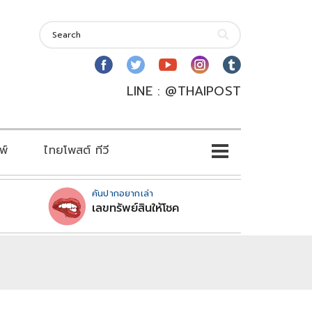
LINE : @THAIPOST
พ์
ไทยโพสต์ ทีวี
คันปากอยากเล่า
เลขทรัพย์สินให้โชค