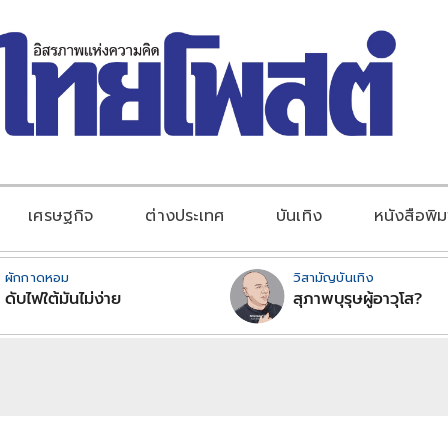
เศรษฐกิจ
ต่างประเทศ
บันเทิง
หนังสือพิม
ผักกาดหอม
วิสามัญบันเทิง
ดับไฟใต้มันไม่ง่าย
สุภาพบุรุษผู้อาวุโส?