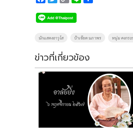
ac
wi
o
n
h
e
tt
p
e
ar
b
er
y
e
o
Li
Tags
นักแสดงอาวุโส
ป้าเขียด นภาพร
หนุ่ม คงกระ
o
n
k
k
ข่าวที่เกี่ยวข้อง