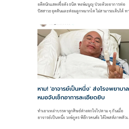
อดีตนักแสดงชื่อดัง ธนิต พงษ์มนูญ ป่วยด้วยอาการท่อ
ปัสสาวะอุดตันและต่อมลูกหมากโต ไม่สามารถเดินได้ ท
ลูกชายได้ขอความช่วยเหลือมายังเพื่อนๆและสื่อมวลชน
เพื่อหารถวีลแชร์ โดยเพื่อนๆ น้องๆสื่อมวลชนได้มีการก
จายข่าว และนำอุปกรณ์ที่จำเป็นต่างๆ อาทิ ถุงมือยาง
วอล์คเกอร์ แอลกอฮอล ฯลฯ ร่วมบริจาค
หาม! 'อาจารย์เป็นหนึ่ง' ส่งโรงพยาบาล
หมอจับเช็กอาการละเอียดยิบ
ทำเอาเหล่าบรรดาลูกศิษย์ต่างตกใจไปตาม ๆ กันเมื่อ
อาจารย์เป็นหนึ่ง วงษ์ภูดร พิธีกรคนดัง ได้โพสต์ภาพตัวเ
ใส่ชุดผู้ป่วยของโรงพยาบาล งานนี้ทำเอาแฟน ๆ เหล่าลู