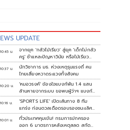
EWS UPDATE
จากยุค 'กลัวไม้เรียว' สู่ยุค 'เด็กไม่กลัว
10:45 น.
ครู' ชำแหละปัญหาวินัย หรือไม้เรียว
ต้องกลับมา?
นักวิชาการ มธ. ห่วงเหตุรุนแรงถี่ คน
10:37 น.
ไทยเสี่ยงหวาดระแวงทั้งสังคม
'หมอวรงค์' ข้องใจแบงก์พัน 1.4 แสน
10:20 น.
ล้านหายจากระบบ ขอพบผู้ว่าฯ แบงก์
ชาติ
'SPORTS LIFE' เปิดเส้นทาง 8 ทีม
10:16 น.
แกร่ง ก่อนดวลเดือดรอบรองชนะเลิศ
ศึก 'วอลเลย์บอลนักเรียน แชมป์
ทั่วประเทศคุมเข้ม! กรมการปกครอง
10:01 น.
กีฬา 7HD 2026'
ออก 6 มาตรการหลังเหตุสลด สกัด