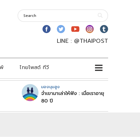
LINE : @THAIPOST
พ์
ไทยโพสต์ ทีวี
มองมุมสูง
จำเขามาเล่าให้ฟัง : เมื่อเราอายุ
80 ปี