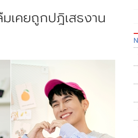
ม่ลืมเคยถูกปฎิเสธงาน
N