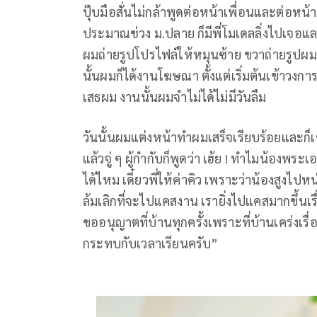
ปุ๊บมือสั่นไม่กล้าพูดต่อหน้าเพื่อนและต่อหน
ประมาณช่วง ม.ปลาย ก็มีพี่โมเดลลิ่งไปเจ
ผมถ่ายรูปโปรไฟล์ให้หมุนซ้าย ขวาถ่ายรูปผมก็
นั้นผมก็ได้งานโฆษณา ตั้งแต่เริ่มต้นเข้าวงกา
เสธผม งานนั้นผมจำไม่ได้ไม่มีวันลืม
วันนั้นผมแต่งหน้าทำผมเสร็จเรียบร้อยและก็เข
แล้วจู่ ๆ ผู้กำกับก็พูดว่า เฮ้ย ! ทำไมน้องพ
ได้ไหม เดี๋ยวพี่ให้ค่าคิว เพราะว่าน้องสูงไป
ล้มเลิกที่จะไปแคสงาน เรายิ่งไปแคสมากขึ้นเ
ขออนุญาตที่บ้านทุกครั้งเพราะที่บ้านเคร่งเร
กระทบกับเวลาเรียนครับ”