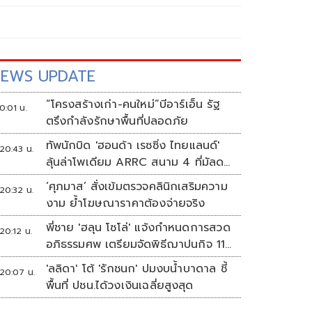
EWS UPDATE
“โครงสร้างเก่า-คนใหม่”บีอาร์เอ็น รัฐ
0:01 น.
ตรึงกำลังรักษาพื้นที่ปลอดภัย
ทัพนักบิด 'ฮอนด้า เรซซิ่ง ไทยแลนด์'
20:43 น.
ลุ้นล่าโพเดียม ARRC สนาม 4 ที่มัลดา
ลิกา
‘ศุภมาส’ สั่งเข้มตรวจคลินิกเสริมความ
20:32 น.
งาม ย้ำโฆษณาราคาต้องจ่ายจริง
พี่ชาย 'ฮลุน โซโล่' แจ้งกำหนดการสวด
20:12 น.
อภิธรรมศพ เตรียมจัดพิธีฌาปนกิจ 11
ส.ค.
'ลลิดา' โต้ 'รักชนก' ปมงบน้ำบาดาล ชี้
20:07 น.
พื้นที่ ปชน.ได้วงเงินเฉลี่ยสูงสุด