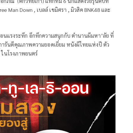
 เอกภณ (ตึกวิทย์เก่า) แท็กทีม 6 นักแสดงวัยรุ่นตีบท
Three Man Down , เบลล์ เขมิศรา , มิวสิค BNK48 และ
ลอนแรงระทึก อึกทึกความสนุกกับ ตำนานผีมหา’ลัย ที่
การันตีคุณภาพความยอดเยี่ยม หนังผีไทยแห่งปี ตัว
ี้ ในโรงภาพยนตร์