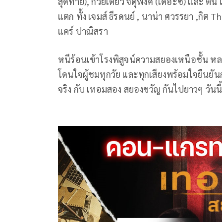
สุดท้าย), ก๋วยเตี๋ยว จตุพงศ์ (เดอะซี) และ ต้น
แตก ทั้ง เจมส์ ธีรดนย์ , นาน่า ศวรรยา ,กิต 
แคร์ ปาณิสรา
หนีร้อนเข้าโรงพิสูจน์ความสยองเหนือชั้น ห
โดนใจผู้ชมทุกวัย และทุกเสียงพร้อมใจยืนยัน
จริง กับ เทอมสอง สยองขวัญ กันไปยาวๆ วันน