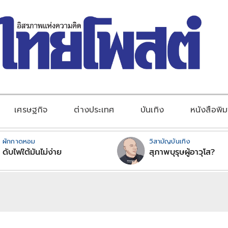
เศรษฐกิจ
ต่างประเทศ
บันเทิง
หนังสือพิม
ผักกาดหอม
วิสามัญบันเทิง
ดับไฟใต้มันไม่ง่าย
สุภาพบุรุษผู้อาวุโส?