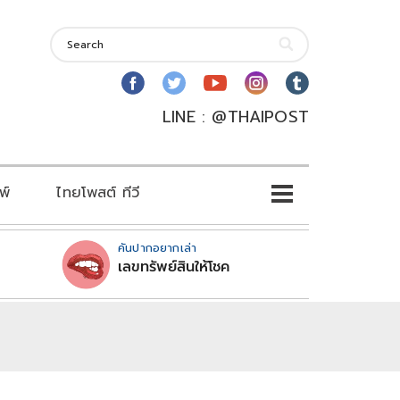
LINE : @THAIPOST
พ์
ไทยโพสต์ ทีวี
คันปากอยากเล่า
เลขทรัพย์สินให้โชค