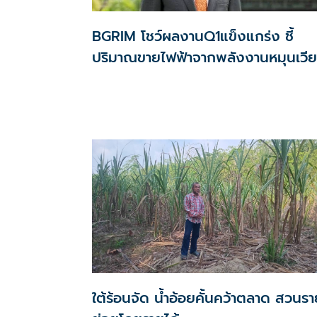
BGRIM โชว์ผลงานQ1แข็งแกร่ง ชี้
ปริมาณขายไฟฟ้าจากพลังงานหมุนเวี
พุ่ง ลูกค้าอุตสาหกรรมโตแรง!
ใต้ร้อนจัด น้ำอ้อยคั้นคว้าตลาด สวนรา