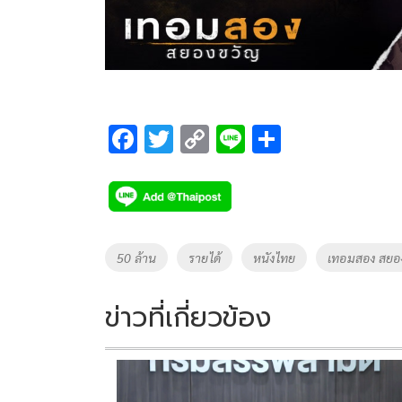
F
T
C
Li
S
ac
wi
o
n
h
e
tt
p
e
ar
b
er
y
e
o
Li
Tags
50 ล้าน
รายได้
หนังไทย
เทอมสอง สยอ
o
n
k
k
ข่าวที่เกี่ยวข้อง