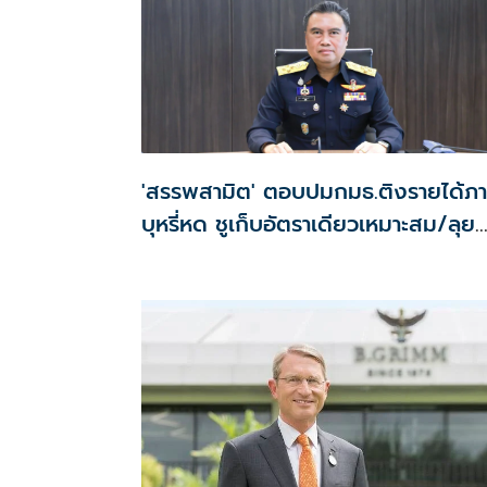
'สรรพสามิต' ตอบปมกมธ.ติงรายได้ภา
บุหรี่หด ชูเก็บอัตราเดียวเหมาะสม/ลุย
ปราบสินค้าเถื่อน