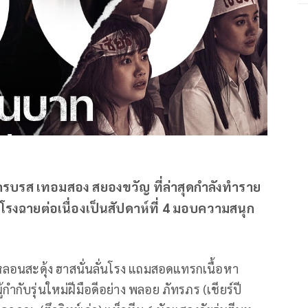
ีครบรส เทอมสอง สยองขวัญ ที่ล่าสุดกำลังทำราย
ืนโรงฉายต่อเนื่องเป็นสัปดาห์ที่ 4 มอบความสนุก
ลอนสะดุ้ง ฮาสนั่นลั่นโรง แถมสอดแทรกเนื้อหา
้กำกับรุ่นใหม่ฝีมือดีอย่าง พลอย ภัทรภร (เชียร์ปี