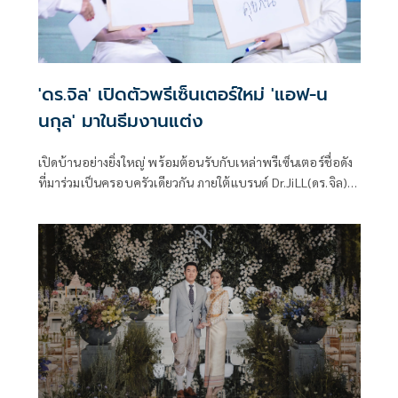
'ดร.จิล' เปิดตัวพรีเซ็นเตอร์ใหม่ 'แอฟ-น
นกุล' มาในธีมงานแต่ง
เปิดบ้านอย่างยิ่งใหญ่ พร้อมต้อนรับกับเหล่าพรีเซ็นเตอร์ชื่อดัง
ที่มาร่วมเป็นครอบครัวเดียวกัน ภายใต้แบรนด์ Dr.JiLL(ดร.จิล)
สำหรับงานมหกรรม Dr.JiLL ที่จัดขึ้น ณ Gayson Urban Resort
ชั้น 19 Gayson Tower โดยมีดาราชื่อดัง ไม่ว่าจะเป็น แอฟ ทักษ
ร, นนกุล ชานน, บุ๋ม ปนัดดา, ชาย ชาตโยดม, วิกกี้ สุนิสา เจสท์,
แพนเค้ก เขมนิจ, บีม กวี, ออย อฎิพรณ์ ตบเท้าร่วมแชร์
ประสบการณ์ความสวยความงาม พร้อมแขกรับเชิญผู้ใช้จริง
อย่าง ไทด์ เอกพันธ์-ทับทิม อัญรินทร์ มาร่วมการันตีถึงคุณภาพ
ซึ่งได้ ดีเจ ดาด้า รับหน้าที่เป็นพิธีกรตลอดทั้งงาน