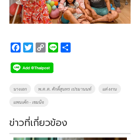
F
T
C
Li
S
ac
wi
o
n
h
e
tt
p
e
ar
b
er
y
e
o
Li
Tags
นางเอก
พ.ต.ต. ศักดิ์สุนทร เปรมานนท์
แต่งงาน
o
n
แพนเค้ก - เขมนิจ
k
k
ข่าวที่เกี่ยวข้อง