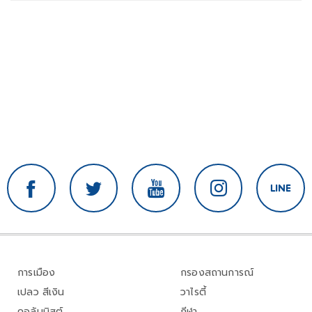
การเมือง
กรองสถานการณ์
เปลว สีเงิน
วาไรตี้
คอลัมนิสต์
กีฬา