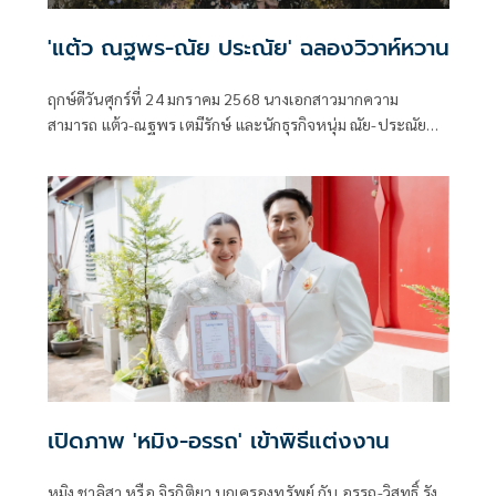
'แต้ว ณฐพร-ณัย ประณัย' ฉลองวิวาห์หวาน
ฤกษ์ดีวันศุกร์ที่ 24 มกราคม 2568 นางเอกสาวมากความ
สามารถ แต้ว-ณฐพร เตมีรักษ์ และนักธุรกิจหนุ่ม ณัย-ประณัย
พรประภา ได้จูงมือกันเข้าพิธีมงคลสมรสอย่างเป็นทางการ ณ
โรงแรมโฟร์ซีซั่น กรุงเทพฯ ถ.เจริญกรุง ท่ามกลางบรรยากาศ
อบอุ่นที่เต็มไปด้วยความรักจากครอบครัวและเพื่อนพี่น้องทั้ง
ในและนอกวงการบันเทิง
เปิดภาพ 'หมิง-อรรถ' เข้าพิธีแต่งงาน
หมิง ชาลิสา หรือ จิรกิติยา บุญครองทรัพย์ กับ อรรถ-วิสุทธิ์ รัง