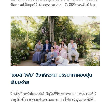
ษิณาภรณ์ ถือฤกษ์ดี 16 มกราคม 2568 จัดพิธีรับพรเป็นสิริมงคล
สูงสุดของชีวิตที่ได้เข้านมัสการ ท่านเจ้าคุณสมเด็จพระมหาธีรา
จารย์ เจ้าอาวาสวัดพระเชตุพนวิมลมังคลาราม
'เจมส์-โฟม' วิวาห์หวาน บรรยากาศอบอุ่น
เรียบง่าย
ถือเป็นอีกหนึ่งโมเมนต์สำคัญในชีวิต ของพระเอกหนุ่ม เจมส์-จิ
รายุ ตั้งศรีสุข และ แฟนสาวนอกวงการ โฟม-เบ็ญจมาส กิตติ
พิทักษ์กุล คู่รักที่ใช้ชีวิตสุดเรียบง่าย ซึ่งทั้งคู่ คบหาดูใจกันมา