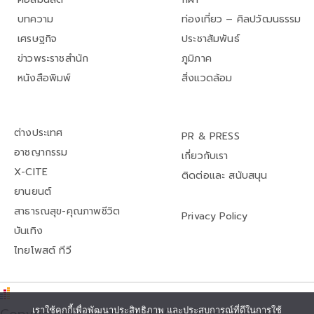
บทความ
ท่องเที่ยว – ศิลปวัฒนธรรม
เศรษฐกิจ
ประชาสัมพันธ์
ข่าวพระราชสำนัก
ภูมิภาค
หนังสือพิมพ์
สิ่งแวดล้อม
ต่างประเทศ
PR & PRESS
อาชญากรรม
เกี่ยวกับเรา
X-CITE
ติดต่อและ สนับสนุน
ยานยนต์
สาธารณสุข-คุณภาพชีวิต
Privacy Policy
บันเทิง
ไทยโพสต์ ทีวี
Copyright© thaipost.net, All rights reserved.,
เราใช้คุกกี้เพื่อพัฒนาประสิทธิภาพ และประสบการณ์ที่ดีในการใช้