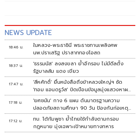
นาน 10 ปี โดยวานนี้ (19 ธค.) ในช่วงเช้า เจมส์ จิรายุ และ โฟม
เบ็ญจมาส ได้เข้าพิธีแต่งงานอย่างอบอุ่น ในบรรยากาศสุดเรียบ
ง่าย และเป็นกันเอง ท่ามกลางความยินดีของ ครอบครัวฝ่ายเจ้า
สาว ระนอง โทกุล ,จันทร์จิรา พรหมเทศ ,เมธี กิตติพิทักษ์กุล
และ ครอบครัวฝ่ายเจ้าบ่าว เสริมชัย และ โชติกา ตั้งศรีสุข
NEWS UPDATE
ในหลวง-พระราชินี พระราชทานเพลิงศพ
18:46 น.
นพ.ปราเสริฐ ปราสาททองโอสถ
'ธรรมนัส' ลงสงขลา ย้ำอีกรอบ ไม่มีดีลตั้ง
18:37 น.
รัฐบาลส้ม แดง เขียว
'สีหศักดิ์' ยื่นหนังสือถึงข้าหลวงใหญ่ฯ ซัด
17:47 น.
'ทอม แอนดรูว์ส' บิดเบือนข้อมูลมุ่งแสวงหาผล
ประโยชน์ทางการเมือง
'ยศชนัน' กาง 6 แผน ดันมาตรฐานความ
17:18 น.
ปลอดภัยสถานศึกษา 90 วัน ป้องกันก่อเหตุ
รุนแรง
ทบ. โต้กัมพูชา ย้ำไทยใช้กำลังตามกรอบ
17:12 น.
กฎหมาย มุ่งเฉพาะเป้าหมายทางทหาร