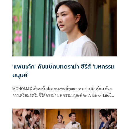
'แพนเค้ก' คัมแบ็กบทดราม่า ซีรีส์ 'มหกรรม
มนุษย์'
MONOMAX เดินหน้าส่งคอนเทนต์คุณภาพอย่างต่อเนื่อง ด้วย
การเตรียมสตรีมซีรีส์ดราม่า มหกรรมมนุษย์ An Affair of Lifeใน
วันที่ 7 สิงหาคม 2569 กับผลงานที่ถ่ายทอดเรื่องราวชีวิตอันลึก
ซึ้ง สะท้อนแง่มุมของความรัก ครอบครัว ความสูญเสีย และการ
เติบโตของมนุษย์ ผ่านบทละครที่เข้มข้นและเปี่ยมด้วยอารมณ์
พร้อมชวนผู้ชมร่วมเดินทางไปกับทุกช่วงเวลาของชีวิตที่ทั้ง
งดงามและเจ็บปวด