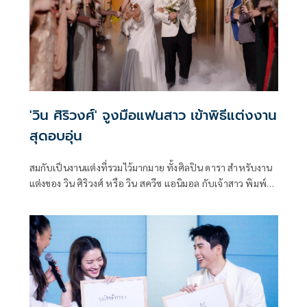
'วิน ศิริวงศ์' จูงมือแฟนสาว เข้าพิธีแต่งงาน
สุดอบอุ่น
สมกับเป็นงานแต่งที่รวมไว้มากมาย ทั้งศิลปิน ดารา สำหรับงาน
แต่งของ วิน ศิริวงศ์ หรือ วิน สควีซ แอนิมอล กับเจ้าสาว พิมพ์
พัณ ศิริวงศ์ แฟนสาวนอกวงการ ที่จัดขึ้นเมื่อวานนี้ (2
ส.ค.2568) ณ โรงแรม สยามเคมปินสกี้ ท่ามกลางบรรยากาศโร
แมนติก โดยมีทั้งครอบครัว ญาติสนิท ดารา และศิลปิน เข้าร่วม
แสดงความยินดีอย่างอบอุ่น