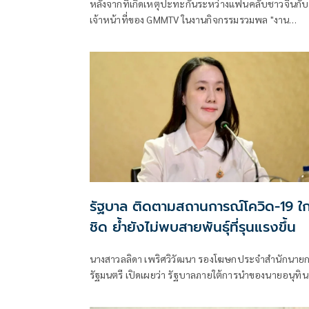
หลังจากที่เกิดเหตุปะทะกันระหว่างแฟนคลับชาวจีนกับ
เจ้าหน้าที่ของ GMMTV ในงานกิจกรรมรวมพล "งาน
มหกรรมนิยายนานาชาติ 2026" เมื่อแฟนคลับชาวจีนรา
หนึ่งทำผิดกฎระเบียบของงาน โดยแฟนคลับชาวไทยห
คนมีการโพสต์ถึงเหตุการร์ดังกล่าวเต็มโซเชียล
รัฐบาล ติดตามสถานการณ์โควิด-19 ใก
ชิด ย้ำยังไม่พบสายพันธุ์ที่รุนแรงขึ้น
นางสาวลลิดา เพริศวิวัฒนา รองโฆษกประจำสำนักนาย
รัฐมนตรี เปิดเผยว่า รัฐบาลภายใต้การนำของนายอนุทิน
ชาญวีรกูล นายกรัฐมนตรี