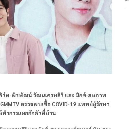
ร์ท-พิรพัฒน์ วัฒนเศรษสิริ และ มิกซ์-สหภาพ
กัด GMMTV ตรวจพบเชื้อ COVID-19 แพทย์ผู้รักษา
ให้ทำการแยกกักตัวที่บ้าน