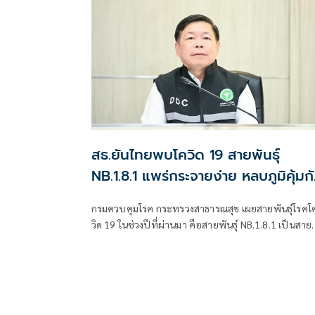
สธ.ยันไทยพบโควิด 19 สายพันธุ์
NB.1.8.1 แพร่กระจายง่าย หลบภูมิคุ้มก
ได้ดี เตือนรักษาสุขอนามัย
กรมควบคุมโรค กระทรวงสาธารณสุข เผยสายพันธุ์โรคโ
วิด 19 ในช่วงปีที่ผ่านมา คือสายพันธุ์ NB.1.8.1 เป็นสาย
พันธ์หลัก แต่ยังไม่พบหลักฐานว่าทำให้เกิดการกระจาย
ของโรคอย่างรวดเร็วหรือโรครุนแรงมากขึ้น