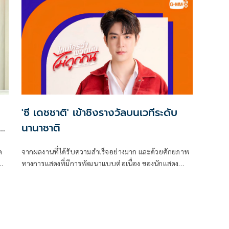
'ซี เดชชาติ' เข้าชิงรางวัลบนเวทีระดับ
ัน
นานาชาติ
ค
จากผลงานที่ได้รับความสำเร็จอย่างมาก และด้วยศักยภาพ
ทางการแสดงที่มีการพัฒนาแบบต่อเนื่อง ของนักแสดง
หนุ่มฮอตมาแรงเกินต้านอย่าง ซี-เดชชาติ ทาศิลป์ จาก
GMMTV คอนเทนต์โพรไวเดอร์ชั้นนำของ เมืองไทย ใน
เครือบริษัท เดอะ วัน เอ็นเตอร์ไพรส์ จำกัด (มหาชน)