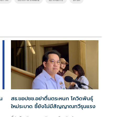
น
สธ.ขอปชช.อย่าตื่นตระหนก โควิดพันธุ์
ใหม่ระบาด ชี้ยังไม่มีสัญญาณทวีรุนแรง