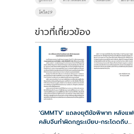
o
n
โควิด19
k
k
ข่าวที่เกี่ยวข้อง
'GMMTV' แถลงยุติข้อพิพาท หลังแฟ
คลับจีนทำผิดกฎระเบียบ-กระโดดถีบ
การ์ด!