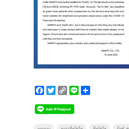
F
T
C
Li
S
ac
wi
o
n
h
e
tt
p
e
ar
b
er
y
e
o
Li
Tags
gmmtv
ดาราติดโควิด
ติดโควิด
มิกซ์-