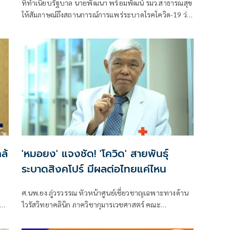
ที่ทําเนียบรัฐบาล นายพัฒนา พร้อมพัฒน์ รมว.สาธารณสุข
ให้สัมภาษณ์ถึงสถานการณ์การแพร่ระบาดโรคโควิด-19 ว่า
ย
สถานการณ์โควิดมีสาย
ลาย
ล้
'หมอยง' แจงชัด! 'โควิด' สายพันธุ์
ระบาดสิงคโปร์ มีผลต่อไทยแค่ไหน
ก
ศ.นพ.ยง ภู่วรวรรณ หัวหน้าศูนย์เชี่ยวชาญเฉพาะทางด้าน
ไวรัสวิทยาคลินิก ภาควิชากุมารเวชศาสตร์ คณะ
แพทยศาสตร์ จุฬาลงกรณ์มหาวิทยาลัย