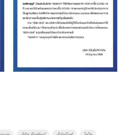
สหภาพ
เอิร์ท-พิรพัฒน์
เอิร์ทมิกซ์
โควิด