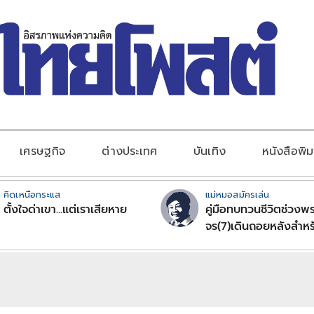
เศรษฐกิจ
ต่างประเทศ
บันเทิง
หนังสือพิม
คิดเหนือกระแส
แม่หมอสมัครเล่น
ตั้งใจด่าเขา...แต่เราเสียหาย
คู่มือทบทวนชีวิตช่วงพร
จร(7)เดินถอยหลังสำหร
ลัคนาราศีตอนที่2