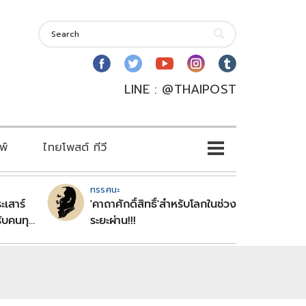
LINE : @THAIPOST
พ์
ไทยโพสต์ ทีวี
ทรรศนะ
ะเสาร์
'คาถาศักดิ์สิทธิ์'สำหรับโลกในช่วง
ับคนทุก
ระยะผ่าน!!!