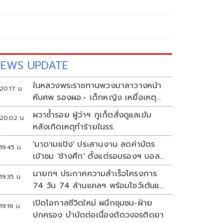
EWS UPDATE
ในหลวงพระราชทานพวงมาลาวางหน้า
20:17 น.
หีบศพ รองผอ.- เด็กหญิง เหยื่อเหตุก
ราดยิง
ผวาซ้ำรอย ผู้ว่าฯ ภูเก็ตสั่งดูแลเข้ม
20:02 น.
หลังเกิดเหตุทำร้ายในรร.
'มาดามแป้ง' ประสานงาน ลดค่าบัตร
19:45 น.
เข้าชม 'ช้างศึก' ตั้งแต่รอบรองฯ บอล
อาเซียน
นายกฯ ประกาศความสำเร็จโครงการ
19:35 น.
74 วัน 74 ล้านแคลฯ พร้อมโชว์เต้นแอ
โรบิก
เปิดโอกาสชีวิตใหม่ ผนึกชุมชน-ฝ่าย
19:16 น.
ปกครอง บำบัดต่อเนื่องตัดวงจรติดยา