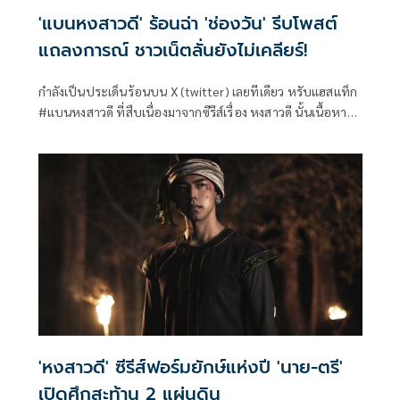
'แบนหงสาวดี' ร้อนฉ่า 'ช่องวัน' รีบโพสต์
แถลงการณ์ ชาวเน็ตลั่นยังไม่เคลียร์!
กำลังเป็นประเด็นร้อนบน X (twitter) เลยทีเดียว หรับแฮสแท็ก
#แบนหงสาวดี ที่สืบเนื่องมาจากซีรีส์เรื่อง หงสาวดี นั้นเนื้อหา
คล้ายคลึงกับผลงานการ์ตูนเรื่อง #อโยธยาเอยาวดี ของนักเขียน
ท่านหนึ่ง ทำเอาชาวเน็ตตั้งคำถามว่าเป็นการดัดแปลงหรือลอก
เลียนแบบมาหรือไม่ ทำเอาช่องวันต้องออกแถลงการณ์ด่วน
'หงสาวดี' ซีรีส์ฟอร์มยักษ์แห่งปี 'นาย-ตรี'
เปิดศึกสะท้าน 2 แผ่นดิน