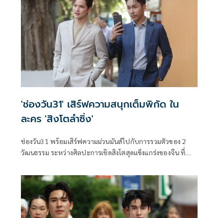
'ช่องวัน31' เสิร์ฟความสนุกเต็มพิกัด ใน
ละคร 'สิงโตลำซิ่ง'
ช่องวัน31 พร้อมเสิร์ฟความม่วนมันส์ไปกับการรวมตัวของ 2
วัฒนธรรม ระหว่างศิลปะการเชิดสิงโตสุดแข็งแกร่งของจีน ที่
ต้องมาเจอกับจังหวะหมอลำซิ่งสุดเร้าใจ ในละคร สิงโตลำซิ่ง งาน
นี้ขอบอกว่าจังหวะเป๊ะปัง ม่วนซื่นโฮแซวแน่นอน นำทีมโดย เต๋า
เศรษฐพงษ์ และ หนูเล็ก ทิฐินันท์