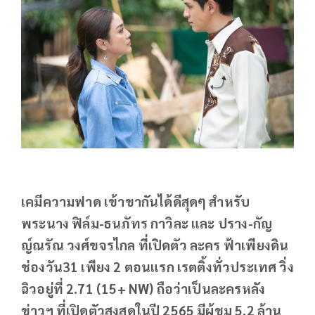
เคมีความฟาด เข้าขากันได้ดีสุดๆ สำหรับ
พระนาง ฟิล์ม-ธนภัทร กาวิละ และ ปราง-กัญ
ญ์ณรัณ วงศ์ขจรไกล ที่เปิดตัว ละคร ฟ้าเพียงดิน
ช่องวัน31 เพียง 2 ตอนแรก เรตติ้งทั่วประเทศ วิ่ง
ฉิวอยู่ที่ 2.71 (15+ NW) ถือว่าเป็นละครหลัง
ข่าวฯ ที่เปิดตัวสูงสุดในปี 2565 มีผู้ชม 5.2 ล้าน