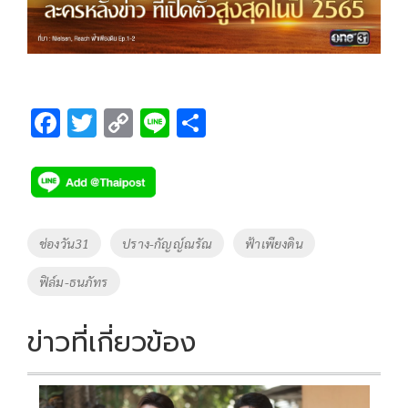
F
T
C
Li
S
ac
wi
o
n
h
e
tt
p
e
ar
b
er
y
e
o
Li
Tags
ช่องวัน31
ปราง-กัญญ์ณรัณ
ฟ้าเพียงดิน
o
n
ฟิล์ม-ธนภัทร
k
k
ข่าวที่เกี่ยวข้อง