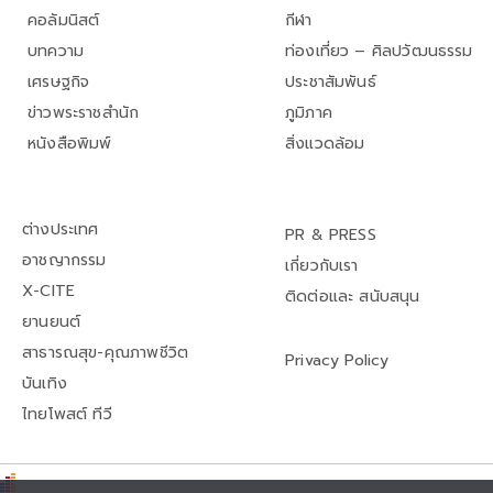
คอลัมนิสต์
กีฬา
บทความ
ท่องเที่ยว – ศิลปวัฒนธรรม
เศรษฐกิจ
ประชาสัมพันธ์
ข่าวพระราชสำนัก
ภูมิภาค
หนังสือพิมพ์
สิ่งแวดล้อม
ต่างประเทศ
PR & PRESS
อาชญากรรม
เกี่ยวกับเรา
X-CITE
ติดต่อและ สนับสนุน
ยานยนต์
สาธารณสุข-คุณภาพชีวิต
Privacy Policy
บันเทิง
ไทยโพสต์ ทีวี