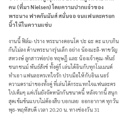
คน (ที่มา Nielsen) โดยความปากแจ๋วของ
พระนาง ฟาดกันมันส์ สนั่นจอ จนแฟนละครยก
นิ้วให้ในความแซ่บ
งานนี้ ฟิล์ม-ปราง พระนางตอนโต ปะ ฉะ ดะ แบบกิน
กันไม่ลง ด้านพระนางรุ่นเล็ก อย่าง น้องมะลิ-พาขวัญ
สหวงษ์ ลูกสาวพ่อปอ ทฤษฎี และ น้องเจ้าคุณ-พันธ์
ชนกชนม์ พันธ์สังข์ ทั้งคู่ก็ เล่นได้อินกับทุกโมเมนต์
ทำเอา แฟนละครเทใจรัก ปรบมือให้กับอินเนอร์
ความดราม่าของทั้งคู่ ที่เล่นได้กระแทกใจแฟนละคร
ไปเต็มๆ แค่เริ่มยังจัดหนักกันขนาดนี้ หลังจากนี้ สนุก
สุดเข้มข้นแบบไม่ต้องสืบ บอกเลย ออกอากาศ ทุกวัน
พุธ-พฤหัสบดี เวลา 20.20 น. ทางช่องวัน 31