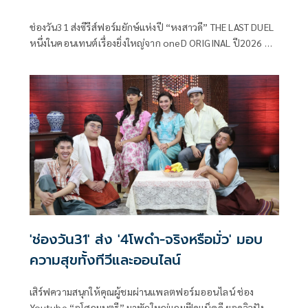
ช่องวัน31 ส่งซีรีส์ฟอร์มยักษ์แห่งปี “หงสาวดี” THE LAST DUEL
หนึ่งในคอนเทนต์เรื่องยิ่งใหญ่จาก oneD ORIGINAL ปี2026 ที่
ได้แรงบันดาลใจจากประวัติศาสตร์ ไทย-พม่า “เมื่อคมดาบเพื่อ
ประเทศชาติ จะตัดขาดสายสัมพันธ์ของพี่น้อง” ก่อเกิดเป็น
สงครามยุทธหัตถีระหว่างสองแผ่นดินที่ยิ่งใหญ่ที่สุดใน
ประวัติศาสตร์
'ช่องวัน31' ส่ง '4โพดำ-จริงหรือมั่ว' มอบ
ความสุขทั้งทีวีและออนไลน์
เสิร์ฟความสนุกให้คุณผู้ชมผ่านแพลตฟอร์มออนไลน์ ช่อง
Youtube “อโศกมนตรี” มาพักใหญ่แถมฟีดแบ็คดี ยอดวิวปัง