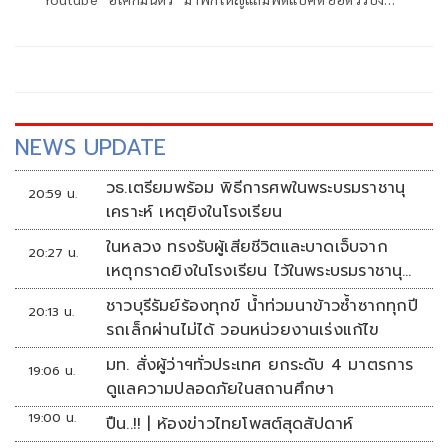
ล่าสุด ช่องวัน31 ไม่รอช้า ส่ง 2 รายการสุดปังอย่าง “4โพดำ”
และ “จริงหรือมั่ว” ลงจอเป็นของขวัญปีใหม่ 2569 มอบความสุข
ให้ผู้ชมแบบจุกๆ ทุกแพลตฟอร์มทั้ง TV และ Online ให้เข้าถึงผู้
ชมที่หลากหลายมากขึ้น
NEWS UPDATE
วธ.เตรียมพร้อม พิธีการศพในพระบรมราชานุ
20:59 น.
เคราะห์ เหตุยิงในโรงเรียน
ในหลวง ทรงรับผู้เสียชีวิตและบาดเจ็บจาก
20:27 น.
เหตุกราดยิงในโรงเรียน ไว้ในพระบรมราชานุ
เคราะห์
ชาวบุรีรัมย์ร้องทุกข์ น้ำท่วมนาข้าวซ้ำซากทุกปี
20:13 น.
รถเล็กผ่านไม่ได้ วอนหน่วยงานเร่งแก้ไข
มท. สั่งผู้ว่าฯทั่วประเทศ ยกระดับ 4 มาตรการ
19:06 น.
ดูแลความปลอดภัยในสถานศึกษา
19:00 น.
ปืน..!! | ห้องข่าวไทยโพสต์สุดสัปดาห์