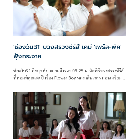
'ช่องวัน31' บวงสรวงซีรีส์ เคมี 'เพิร์ล-พีค'
ฟุ้งกระจาย
ช่องวัน31 ถือฤกษ์งามยามดี เวลา 09.25 น. จัดพิธีบวงสรวงซีรีส์
ที่หอมที่สุดแห่งปี เรื่อง Flower Boy หลงกลิ่นเกสร ก่อนเตรียม
ลงจอให้ได้รับชมตอนแรกในวันเสาร์ที่ 25 เมษายนนี้ ทางช่อง
วัน31 นำทีมโดยผู้จัด หนุย-สุธาสินี บุศราพันธ์ และผู้กำกับ นุ่น-
หลักเขต วสิกชาติ, อ้า-สันติ ต่อวิวรรธน์