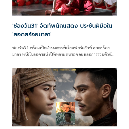
'ช่องวัน31' จัดทัพนักแสดง ประชันฝีมือใน
'สอดสร้อยมาลา'
ช่องวัน31 พร้อมเปิดม่านละครพีเรียดฟอร์มยักษ์ สอดสร้อย
มาลา หนึ่งในละครแห่งปีที่หลายคนรอคอย และการรวมตัวกัน
ของเหล่านักแสดงชื่อดัง กับการถ่ายทอดเรื่องราวสุดเข้มข้น
“เมื่อมิตรภาพของ สองนางรำเพื่อนรัก ต้องพังทลาย เพราะรัก
เกินเพื่อน” ซึ่งนำแสดงโดยพระเอกหนุ่มตัวท็อป เข้ม หัส
วีร์ และ กระทิง ขุนณรงค์ ที่มาประชันบทบาทกับ 2 สาว มาเบล
สุชาดา และ เอินเอิน ฟาติมา