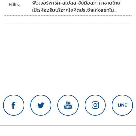
ฟิวเจอร์พาร์ค-สเปลล์ จับมือสภากาชาดไทย
14:18 น.
เปิดห้องรับบริจาคโลหิตประจำแห่งแรกใน
ศูนย์การค้าปทุมธานี