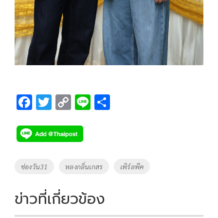
F
T
C
Li
S
ac
wi
o
n
h
e
tt
p
e
ar
b
er
y
e
o
Li
Tags
ช่องวัน31
หลงกลิ่นเกสร
เพิร์ลพีค
o
n
k
k
ข่าวที่เกี่ยวข้อง