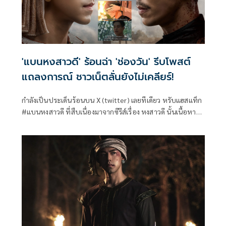
'แบนหงสาวดี' ร้อนฉ่า 'ช่องวัน' รีบโพสต์
แถลงการณ์ ชาวเน็ตลั่นยังไม่เคลียร์!
กำลังเป็นประเด็นร้อนบน X (twitter) เลยทีเดียว หรับแฮสแท็ก
#แบนหงสาวดี ที่สืบเนื่องมาจากซีรีส์เรื่อง หงสาวดี นั้นเนื้อหา
คล้ายคลึงกับผลงานการ์ตูนเรื่อง #อโยธยาเอยาวดี ของนักเขียน
ท่านหนึ่ง ทำเอาชาวเน็ตตั้งคำถามว่าเป็นการดัดแปลงหรือลอก
เลียนแบบมาหรือไม่ ทำเอาช่องวันต้องออกแถลงการณ์ด่วน