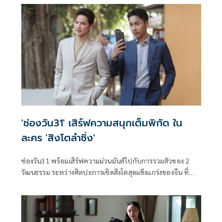
'ช่องวัน31' เสิร์ฟความสนุกเต็มพิกัด ใน
ละคร 'สิงโตลำซิ่ง'
ช่องวัน31 พร้อมเสิร์ฟความม่วนมันส์ไปกับการรวมตัวของ 2
วัฒนธรรม ระหว่างศิลปะการเชิดสิงโตสุดแข็งแกร่งของจีน ที่
ต้องมาเจอกับจังหวะหมอลำซิ่งสุดเร้าใจ ในละคร สิงโตลำซิ่ง งาน
นี้ขอบอกว่าจังหวะเป๊ะปัง ม่วนซื่นโฮแซวแน่นอน นำทีมโดย เต๋า
เศรษฐพงษ์ และ หนูเล็ก ทิฐินันท์