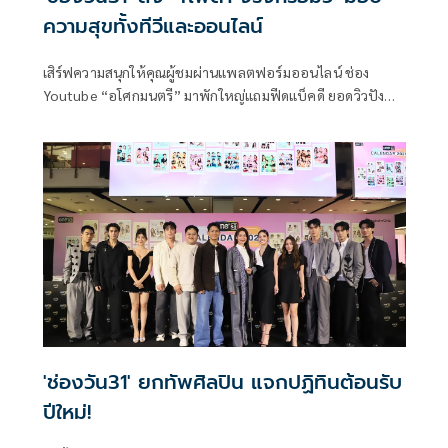
ความสุขทั้งทีวีและออนไลน์
เสิร์ฟความสนุกให้คุณผู้ชมผ่านแพลตฟอร์มออนไลน์ ช่อง
Youtube “อโศกมนตรี” มาพักใหญ่แถมฟีดแบ็คดี ยอดวิวปัง
ล่าสุด ช่องวัน31 ไม่รอช้า ส่ง 2 รายการสุดปังอย่าง “4โพดำ”
และ “จริงหรือมั่ว” ลงจอเป็นของขวัญปีใหม่ 2569 มอบความสุข
ให้ผู้ชมแบบจุกๆ ทุกแพลตฟอร์มทั้ง TV และ Online ให้เข้าถึงผู้
ชมที่หลากหลายมากขึ้น
'ช่องวัน31' ยกทัพศิลปิน แจกปฏิทินต้อนรับ
ปีใหม่!