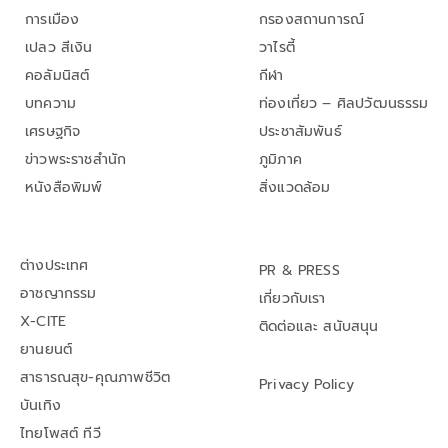
การเมือง
กรองสถานการณ์
เปลว สีเงิน
วาไรตี้
คอลัมนิสต์
กีฬา
บทความ
ท่องเที่ยว – ศิลปวัฒนธรรม
เศรษฐกิจ
ประชาสัมพันธ์
ข่าวพระราชสำนัก
ภูมิภาค
หนังสือพิมพ์
สิ่งแวดล้อม
ต่างประเทศ
PR & PRESS
อาชญากรรม
เกี่ยวกับเรา
X-CITE
ติดต่อและ สนับสนุน
ยานยนต์
สาธารณสุข-คุณภาพชีวิต
Privacy Policy
บันเทิง
ไทยโพสต์ ทีวี