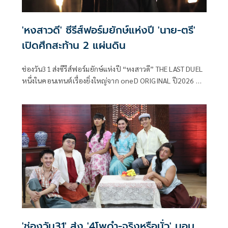
'หงสาวดี' ซีรีส์ฟอร์มยักษ์แห่งปี 'นาย-ตรี'
เปิดศึกสะท้าน 2 แผ่นดิน
ช่องวัน31 ส่งซีรีส์ฟอร์มยักษ์แห่งปี “หงสาวดี” THE LAST DUEL
หนึ่งในคอนเทนต์เรื่องยิ่งใหญ่จาก oneD ORIGINAL ปี2026 ที่
ได้แรงบันดาลใจจากประวัติศาสตร์ ไทย-พม่า “เมื่อคมดาบเพื่อ
ประเทศชาติ จะตัดขาดสายสัมพันธ์ของพี่น้อง” ก่อเกิดเป็น
สงครามยุทธหัตถีระหว่างสองแผ่นดินที่ยิ่งใหญ่ที่สุดใน
ประวัติศาสตร์
'ช่องวัน31' ส่ง '4โพดำ-จริงหรือมั่ว' มอบ