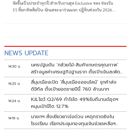
จัดขึ้นเป็นประจำทุกปี สำหรับงานสุด Exclusive ของ ช่องวัน
31 ที่ยกทัพศิลปิน-นักแสดง มาร่วมแจก ปฏิทินช่องวัน 2026
เพื่อเป็นการขอบคุณแฟน ๆ ที่ให้การสนับสนุนและติดตามผล
งานมาตลอดทั้งปี ถือเป็นอีกหนึ่งเซอร์ไพรส์พิเศษของช่องวัน
31 ที่นำมามอบให้แบบติดขอบเวที รวมศิลปิน-นักแสดง รุ่นเล็ก
รุ่นใหญ่ไว้แบบจัดเต็มทั้ง 12 เดือน ส่งถึงมือทุกคนแบบใกล้ชิด
NEWS UPDATE
นครปฐมดัน ‘กล้วยไม้-สินค้าเกษตรคุณภาพ’
14:30 น.
สร้างมูลค่าเศรษฐกิจฐานราก ตั้งเป้าเงินสะพัด
10 ล้านบาท
สี่มุมเมืองเปิด ‘สี่มุมเมืองออนไลน์’ รุกค้าส่ง
14:25 น.
ดิจิทัล ตั้งเป้ายอดขายปีนี้ 760 ล้านบาท
KJLโชว์ Q2/69 กำไรโต 49%รับดีมานด์อุตฯ
14:24 น.
หนุนเป้าปีโต 12.7%
นายกฯ สั่งเยียวยาเร่งด่วน เหตุกราดยิงใน
14:19 น.
โรงเรียน เรียกประชุมกองทุนเงินช่วยเหลือฯ
ทันที