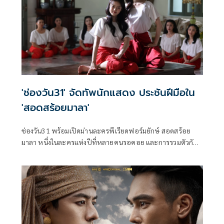
'ช่องวัน31' จัดทัพนักแสดง ประชันฝีมือใน
'สอดสร้อยมาลา'
ช่องวัน31 พร้อมเปิดม่านละครพีเรียดฟอร์มยักษ์ สอดสร้อย
มาลา หนึ่งในละครแห่งปีที่หลายคนรอคอย และการรวมตัวกัน
ของเหล่านักแสดงชื่อดัง กับการถ่ายทอดเรื่องราวสุดเข้มข้น
“เมื่อมิตรภาพของ สองนางรำเพื่อนรัก ต้องพังทลาย เพราะรัก
เกินเพื่อน” ซึ่งนำแสดงโดยพระเอกหนุ่มตัวท็อป เข้ม หัส
วีร์ และ กระทิง ขุนณรงค์ ที่มาประชันบทบาทกับ 2 สาว มาเบล
สุชาดา และ เอินเอิน ฟาติมา