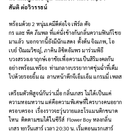
สันติ ต่อวิวรรธน์
พร้อมด้วย 2 หนุ่มเคมีดีต่อใจ เพิร์ล ศัจ
กร และ พีค ภีมพล ที่แค่นั่งข้างกันกลิ่นความฟินก็โชย
มาแล้ว นอกจากนี้ยังมีนักแสดง ตั้งต้น จิณภพ, โอ
เบย์ ปัณณวิชญ์, ภาคิน ลิขิตอัมพร มาร่วมพิธี
บวงสรวงเอาฤกษ์เอาชัยเพื่อความเป็นสิริมงคลกัน
อย่างพร้อมเพรียง ท่ามกลางบรรยากาศชุ่มฉ่ำที่เต็ม
ไปด้วยรอยยิ้ม ณ ลานหน้าตึกจีเอ็มเอ็ม แกรมมี่ เพลส
เตรียมตัวพิสูจน์กันว่าเมื่อ กลิ่นเกสร ไม่ได้เป็นแค่
ความหอมหวาน แต่คือความพิเศษที่ใครบางคนอยาก
ครอบครอง เรื่องราวจะวุ่นวายและโรแมนติกขนาด
ไหน ติดตามชมได้ในซีรีส์ Flower Boy หลงกลิ่น
เกสร ทุกวันเสาร์ เวลา 20:30 น. เริ่มตอนแรกเสาร์