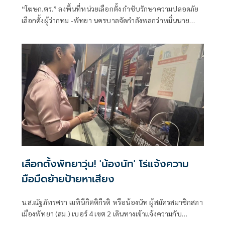
“โฆษก.ตร.” ลงพื้นที่หน่วยเลือกตั้ง กำชับรักษาความปลอดภัย
เลือกตั้งผู้ว่ากทม -พัทยา นครบาลจัดกำลังพลกว่าหมื่นนาย
บังคับกฎหมายอย่างเคร่งครัด พบมีคดีเกี่ยวกับการเลือกตั้งแล้ว
7 คดี
เลือกตั้งพัทยาวุ่น! 'น้องนัท' โร่แจ้งความ
มือมืดย้ายป้ายหาเสียง
น.ส.ณัฐภัทรศรา เมทินีกิตติกีรติ หรือน้องนัท ผู้สมัครสมาชิกสภา
เมืองพัทยา (สม.) เบอร์ 4 เขต 2 เดินทางเข้าแจ้งความกับ
พนักงานสอบสวน สภ.บางละมุง