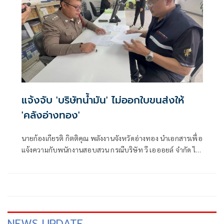
แจ้งจับ 'บริษัทน้ำมัน' ไม่ออกใบขนส่งให้
'คลังอ่างทอง'
นายก้องเกียรติ กิตติคุณ พลังงานจังหวัดอ่างทอง นำเอกสารเพื่อ
แจ้งความกับพนักงานสอบสวน กรณีบริษัท วี เอออยล์ จำกัด ไม่
ออกใบกำกับการขนส่งน้ำมันมาให้กับบริษัท ทริลเลียนปิโตรเท
รดดิ้ง
NEWS UPDATE