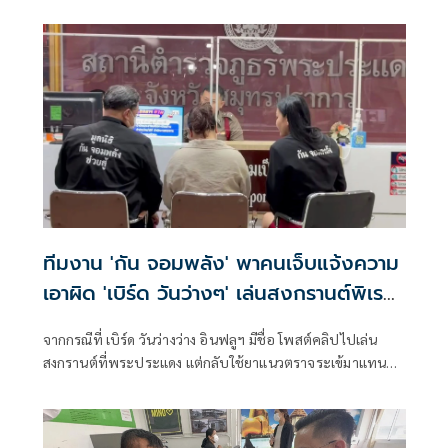
ทีมงาน 'กัน จอมพลัง' พาคนเจ็บแจ้งความ
เอาผิด 'เบิร์ด วันว่างๆ' เล่นสงกรานต์พิเรน
ป้ายกาวยาแนว
จากกรณีที่ เบิร์ด วันว่างว่าง อินฟลูฯ มีชื่อ โพสต์คลิปไปเล่น
สงกรานต์ที่พระประแดง แต่กลับใช้ยาแนวตราจระเข้มาแทน
แป้งดินสอพอง ละลา