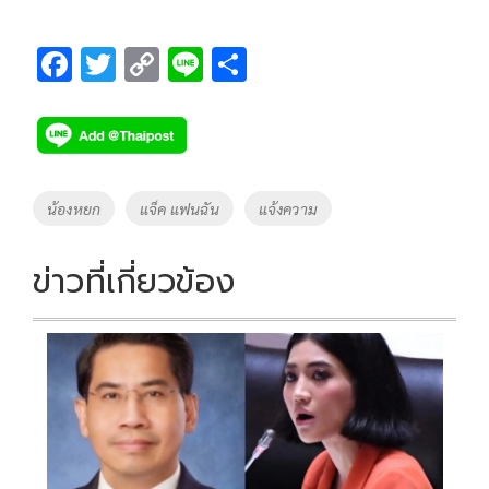
F
T
C
Li
S
ac
wi
o
n
h
e
tt
p
e
ar
b
er
y
e
o
Li
Tags
น้องหยก
แจ็ค แฟนฉัน
แจ้งความ
o
n
k
k
ข่าวที่เกี่ยวข้อง