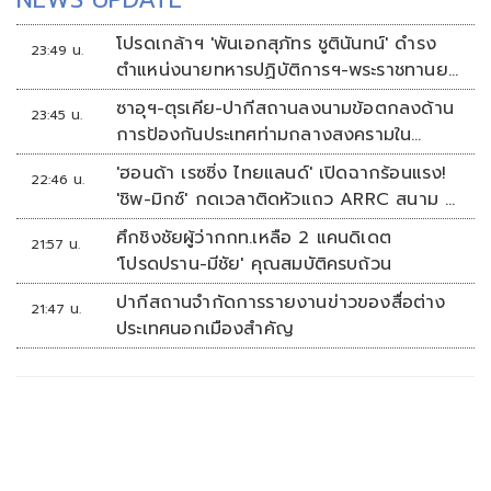
โปรดเกล้าฯ 'พันเอกสุภัทร ชูตินันทน์' ดำรง
23:49 น.
ตำแหน่งนายทหารปฏิบัติการฯ-พระราชทานยศ
'พลตรี'
ซาอุฯ-ตุรเคีย-ปากีสถานลงนามข้อตกลงด้าน
23:45 น.
การป้องกันประเทศท่ามกลางสงครามใน
ภูมิภาค
'ฮอนด้า เรซซิ่ง ไทยแลนด์' เปิดฉากร้อนแรง!
22:46 น.
'ชิพ-มิกซ์' กดเวลาติดหัวแถว ARRC สนาม 4
ที่มัลดาลิกา
ศึกชิงชัยผู้ว่ากกท.เหลือ 2 แคนดิเดต
21:57 น.
'โปรดปราน-มีชัย' คุณสมบัติครบถ้วน
ปากีสถานจำกัดการรายงานข่าวของสื่อต่าง
21:47 น.
ประเทศนอกเมืองสำคัญ