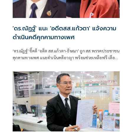
'ดร.ณัฏฐ์' แนะ 'อดีตสส.แก้วตา' แจ้งความ
ดำเนินคดีคุกคามทางเพศ
‘ดร.ณัฏฐ์’ ชี้คดี ‘อดีต สส.แก้วตา-ธิษณา’ ถูก สส.พรรคประชาชน
คุกคามทางเพศ แนะดำเนินคดีอาญา พร้อมช่วยเหลือฟรี เตือน
ประชาชนอย่าตกเป็นเหยื่อกองทุนเรี่ยไรสู้คดี