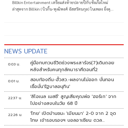
Billkin Entertainment เตรียมส่งท้ายปลายปีกับซิงเกิ้ลใหม่
ล่าสุดจาก Billkin (บิวกิ้น-พุฒิพงศ์ อัสสรัตนกุล) ในเพลง ยิ่งดุยิ่ง
ชอบ ซิงเกิ้ลกรูฟสนุกๆ ที่จะทําให้ทุกคนต้องสะดุดรัก กับเพลง
Pop Soul ลีลาจัดจ้าน ชวนขยับ โดยเป็นการกลับมาร่วมงานกัน
อีกครั้งกับ THE TOYS หลังจากที่เคยร่วมงานกันมาแล้วในเพลง
‘การเดินทางที่สวยงาม’ ใน EP LOVE’S APPRENTICE
NEWS UPDATE
คู่มือทบทวนชีวิตช่วงพระเสาร์จร(7)เดินถอย
0:03 น.
หลังสำหรับคนทุกลัคนาราศีตอนที่2
สอบท้องถิ่น-ฮั้วสว.-ผลงานไม่ออก บั่นทอน
0:01 น.
เชื่อมั่น'รัฐบาลอนุทิน'
'ลิโอเนล เมสซี' สูญเสียคุณพ่อ 'ฮอร์เก' จาก
22:37 น.
ไปอย่างสงบในวัย 68 ปี
'ไทย' เปิดบ้านชนะ 'เมียนมา' 2-0 จาก 2 จุด
22:26 น.
โทษ เข้ารอบรองฯ บอลอาเซียน ดวล
'สิงคโปร์'