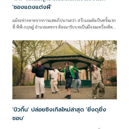
'ซองแดงแต่งผี'
แม้จะห่างหายจากการแสดงไปนานกว่า 4 ปี แถมยังเป็นครั้งแรก
ที่ พีพี-กฤษฏ์ อำนวยเดชกร ต้องมารับบทเป็นผีจอมเหวี่ยงติด
แบ๊ว ในภาพยนตร์คอมเมดี้แห่งปี ซองแดงแต่งผี จาก GDH ที่ร่วม
มือกับ Billkin Entertainment และ PP Krit Entertainment
เจ้าตัวก็พร้อมสู้สุดพลังใส่เต็มทุกอินเนอร์ เพื่อสร้างรอยยิ้มและ
เสียงหัวเราะให้กับคนดู ร่วมกับคู่ซี้อย่าง บิวกิ้น-พุฒิพงศ์ อัสส
รัตนกุล งานนี้รับประกันความฮาวายป่วงแบบไม่อั้น!
'บิวกิ้น' ปล่อยซิงเกิลใหม่ล่าสุด 'ยิ่งดุยิ่ง
ชอบ'