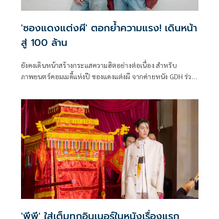
'ซองแดงแต่งผี' ตอกย้ำความแรง! เดินหน้า
สู่ 100 ล้าน
ยังคงเดินหน้าสร้างกระแสความฮิตอย่างต่อเนื่อง สำหรับ
ภาพยนตร์คอมเมดี้แห่งปี ซองแดงแต่งผี จากค่ายหนัง GDH ร่วม
มือกับ Billkin Entertainment และ PP Krit Entertainment
ล่าสุดจัดงาน ซองแดงแต่งผี ขอบคุณคนดู ขอมุ่งสู่ 100 ล้าน ขึ้น
ณ ชั้น 1 ลานโปรโมชั่นบี เซ็นทรัลลาดพร้าว เพื่อขอบคุณทุก
กระแสตอบรับจากผู้ชม พร้อมเฉลิมฉลองรายได้ของภาพยนตร์
ที่กำลังพุ่งทะยานสู่ 100 ล้านบาท
'พีพี' ใส่เต็มทุกอินเนอร์ในหนังเรื่องแรก