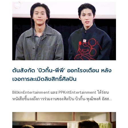
ต้นสังกัด 'บิวกิ้น-พีพี' ออกโรงเตือน หลัง
เจอการละเมิดลิขสิทธิ์ศิลปิน
BillkinEntertainment และ PPKritEntertainment ได้ร่อน
หนังสือชี้แจงถึงการร่วมงานของศิลปิน บิวกิ้น-พุฒิพงศ์ อัสส
รัตนกุล และ พีพี-กฤษฏ์ อำนวยเดชกร กับแบรนด์ Oligio
Thailand แต่กลับมีหน่วยงานหรือบุคคลอื่นได้นำภาพและชื่อ
ของศิลปินไปใช้ในการทำกิจกรรมทางการตลาด โดยไม่ได้รับอนุ
ญาติ ถือเป็นการละเมิดลิขสิทธิ์ศิลปินและก่อให้เกิดความเสีย