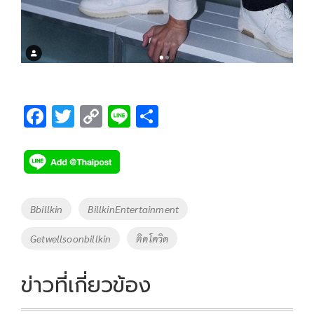
F
T
C
Li
S
ac
wi
o
n
h
e
tt
p
e
ar
b
er
y
e
o
Li
Tags
Bbillkin
BillkinEntertainment
o
n
Getwellsoonbillkin
ติดโควิด
k
k
ข่าวที่เกี่ยวข้อง