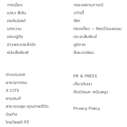
การเมือง
กรองสถานการณ์
เปลว สีเงิน
วาไรตี้
คอลัมนิสต์
กีฬา
บทความ
ท่องเที่ยว – ศิลปวัฒนธรรม
เศรษฐกิจ
ประชาสัมพันธ์
ข่าวพระราชสำนัก
ภูมิภาค
หนังสือพิมพ์
สิ่งแวดล้อม
ต่างประเทศ
PR & PRESS
อาชญากรรม
เกี่ยวกับเรา
X-CITE
ติดต่อและ สนับสนุน
ยานยนต์
สาธารณสุข-คุณภาพชีวิต
Privacy Policy
บันเทิง
ไทยโพสต์ ทีวี