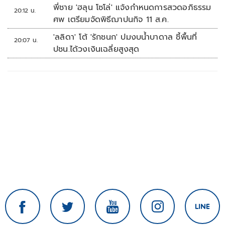
พี่ชาย 'ฮลุน โซโล่' แจ้งกำหนดการสวดอภิธรรม
20:12 น.
ศพ เตรียมจัดพิธีฌาปนกิจ 11 ส.ค.
'ลลิดา' โต้ 'รักชนก' ปมงบน้ำบาดาล ชี้พื้นที่
20:07 น.
ปชน.ได้วงเงินเฉลี่ยสูงสุด