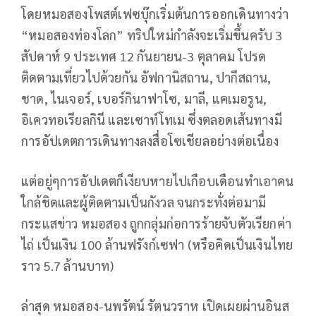
โดยหมอสองโพสต์เฟซบุ๊กเริ่มต้นการออกเดินทางว่า
“หมอสองท่องโลก” ทริปใหม่กำลังจะเริ่มขึ้นครับ 3
สัปดาห์ 9 ประเทศ 12 กันยายน-3 ตุลาคม โปรด
ติดตามเที่ยวไปด้วยกัน อัฟกานิสถาน, ปากีสถาน,
ชาด, ไนเจอร์, เบอร์กินาฟาโซ, มาลี, แคเมอรูน,
อิเควทอเรียลกินี และเซาท์โทเม ซึ่งตลอดเส้นทางมี
การอัปเดตการเดินทางลงสื่อโซเชียลอย่างต่อเนื่อง
แต่อยู่ๆการอัปเดตก็เงียบหายไปเกือบเดือนทำเอาคน
ใกล้ชิดและผู้ติดตามเป็นกังวล จนกระทั่งต่อมามี
กระแสข่าว หมอสอง ถูกกลุ่มก่อการร้ายจับตัวเรียกค่า
ไถ่ เป็นเงิน 100 ล้านฟรังก์เซฟา (หรือคิดเป็นเงินไทย
ราว 5.7 ล้านบาท)
ล่าสุด หมอสอง-นพรัตน์ รัตนวราห เปิดเผยผ่านอินส