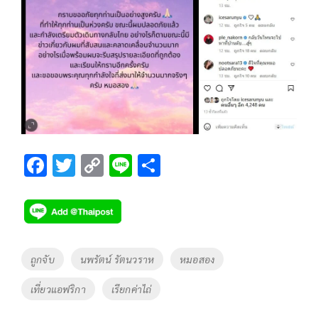
F
T
C
Li
S
ac
wi
o
n
h
e
tt
p
e
ar
b
er
y
e
o
Li
Tags
ถูกจับ
นพรัตน์ รัตนวราห
หมอสอง
o
n
เที่ยวแอฟริกา
เรียกค่าไถ่
k
k