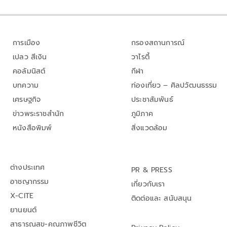
การเมือง
กรองสถานการณ์
เปลว สีเงิน
วาไรตี้
คอลัมนิสต์
กีฬา
บทความ
ท่องเที่ยว – ศิลปวัฒนธรรม
เศรษฐกิจ
ประชาสัมพันธ์
ข่าวพระราชสำนัก
ภูมิภาค
หนังสือพิมพ์
สิ่งแวดล้อม
ต่างประเทศ
PR & PRESS
อาชญากรรม
เกี่ยวกับเรา
X-CITE
ติดต่อและ สนับสนุน
ยานยนต์
สาธารณสุข-คุณภาพชีวิต