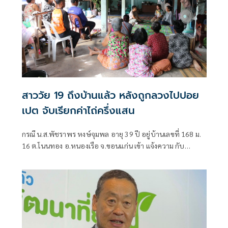
สาววัย 19 ถึงบ้านแล้ว หลังถูกลวงไปปอย
เปต จับเรียกค่าไถ่ครึ่งแสน
กรณี น.ส.พัชราพร หงษ์จุมพล อายุ 39 ปี อยู่บ้านเลขที่ 168 ม.
16 ต.โนนทอง อ.หนองเรือ จ.ขอนแก่น เข้า แจ้งความ กับ
พนักงานสอบสวน สภ.หนองเรือ ว่าน.ส.อทิตยา หงษ์จุมพล หรือ
น้องมิ้น อายุ 19 ปี