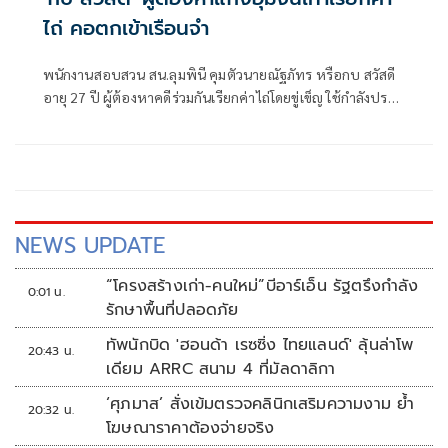
ไถ่ คอตกเข้าเรือนจำ
พนักงานสอบสวน สน.ลุมพินี คุมตัวนายณัฐภัทร หรือกบ สวัสดี
อายุ 27 ปี ผู้ต้องหาคดีร่วมกันเรียกค่าไถ่โดยขู่เข็ญ ใช้กำลังประ
ทุษร้ายฯ, ร่วมกันกรรโชกทรัพย์, ร่วมกันหน่วงเหนี่ยวหรือกักขัง
ผู้อื่น และความผิดตาม พ.ร.บ.คอมพิวเตอร์
NEWS UPDATE
“โครงสร้างเก่า-คนใหม่”บีอาร์เอ็น รัฐตรึงกำลัง
0:01 น.
รักษาพื้นที่ปลอดภัย
ทัพนักบิด 'ฮอนด้า เรซซิ่ง ไทยแลนด์' ลุ้นล่าโพ
20:43 น.
เดียม ARRC สนาม 4 ที่มัลดาลิกา
‘ศุภมาส’ สั่งเข้มตรวจคลินิกเสริมความงาม ย้ำ
20:32 น.
โฆษณาราคาต้องจ่ายจริง