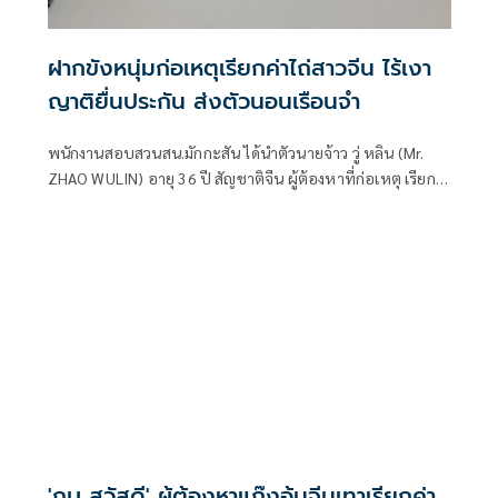
ฝากขังหนุ่มก่อเหตุเรียกค่าไถ่สาวจีน ไร้เงา
ญาติยื่นประกัน ส่งตัวนอนเรือนจำ
พนักงานสอบสวนสน.มักกะสัน ได้นำตัวนายจ้าว วู่ หลิน (Mr.
ZHAO WULIN) อายุ 36 ปี สัญชาติจีน ผู้ต้องหาที่ก่อเหตุ เรียก
ค่าไถ่ ฯมาขออำนาจศาลฝากขังครั้งแรก
'กบ สวัสดี' ผู้ต้องหาแก๊งอุ้มจีนเทาเรียกค่า