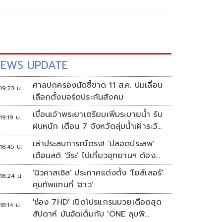
EWS UPDATE
ศาลปกครองนัดชี้ขาด 11 ส.ค. ปมเลื่อน
19:23 น.
เลือกตั้งบอร์ดประกันสังคม
เขื่อนเจ้าพระยาเตรียมเพิ่มระบายน้ำ รับ
19:19 น.
ฝนหนัก เตือน 7 จังหวัดลุ่มน้ำเฝ้าระวัง
ระดับน้ำสูงขึ้น
เล่าประสบการณ์ตรง! 'ปลอดประสพ'
18:45 น.
เตือนสติ 'วีระ' ไปเที่ยวอุทยานฯ ต้อง
ยอมรับธรรมชาติดิบๆให้ได้
'นิวคาสเซิล' ประกาศแต่งตั้ง 'ไยส์เลอร์'
18:24 น.
คุมทัพแทนที่ 'ฮาว'
'ช่อง 7HD' เปิดโปรแกรมมวยเดือดสุด
18:14 น.
สัปดาห์ มันจัดเต็มกับ 'ONE ลุมพิ