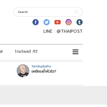
LINE : @THAIPOST
พ์
ไทยโพสต์ ทีวี
วิสามัญบันเทิง
เหยียบย่ำหัวใจ?