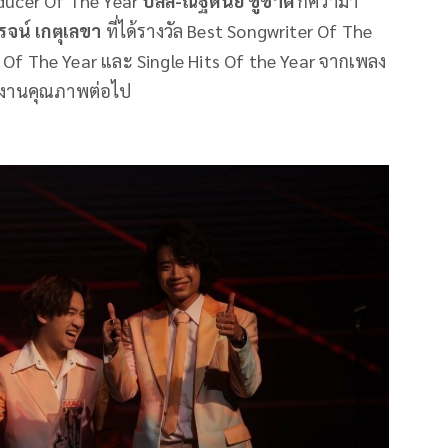
oducer Of The Year
บิลลี่-ณัฐดนัย ชูชาติ
ก็คว้ามา
โรจน์ เกตุเลขา
ที่ได้รางวัล Best Songwriter Of The
 Of The Year และ Single Hits Of the Year จากเพลง
ผลงานคุณภาพต่อไป