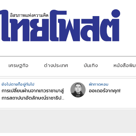
เศรษฐกิจ
ต่างประเทศ
บันเทิง
หนังสือพิม
ยังไม่ตายก็อยู่กันไป
ผักกาดหอม
การเปลี่ยนผ่านจากเทวราชามาสู่
ออเดอร์จากคุก!
การสถาปนาอัตลักษณ์ราชาธิป
ไตยแบบพุทธศาสนาในพระไตร
ปิฏก : สามัญผลสูตรในฐานะ
ทฤษฎีขีดจำกัดของอำนาจรัฐ
เหนือแรงงานและทรัพย์สิน