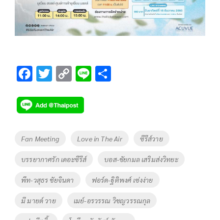
F
T
C
Li
S
ac
wi
o
n
h
e
tt
p
e
ar
b
er
y
e
o
Li
Tags
Fan Meeting
Love in The Air
ซีรีส์วาย
o
n
บรรยากาศรัก เดอะซีรีส์
บอส-ชัยกมล เสริมส่งวิทยะ
k
k
พีท-วสุธร ชัยจินดา
ฟอร์ด-ฐิติพงศ์ เซ่งง่าย
มี มายด์ วาย
เมย์-อรวรรณ วิชญวรรณกุล