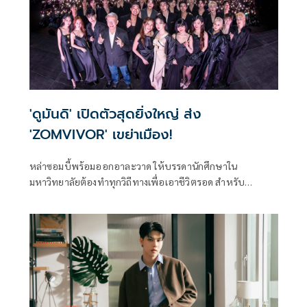
'ดูมันดิ' เปิดตัวสุดยิ่งใหญ่ ส่ง
'ZOMVIVOR' เขย่าเมือง!
หล่าซอมบี้พร้อมออกอาละวาด ให้บรรดานักศึกษาใน
มหาวิทยาลัยต้องทำทุกวิถีทางเพื่อเอาชีวิตรอด สำหรับ
‘ZOMVIVOR มหาลัยคลั่ง’ ซีรีส์แนวระทึกขวัญเรื่องแรกของค่าย
‘ดูมันดิ’ ภายใต้การผลิตของ ‘บริษัท มันดีเวิร์ค จำกัด’ ที่สิ้นสุด
การรอคอยให้ได้ชมความระทึกขวัญในทุกฉาก โดยได้จัดแถลง
ข่าวงาน ‘ZOMVIVOR AWAKENING NIGHT’ พร้อมกับการเปิด
ตัวสุดยิ่งใหญ่ ที่สุดของการรวมตัวนักแสดงเกือบ 30 ชีวิต