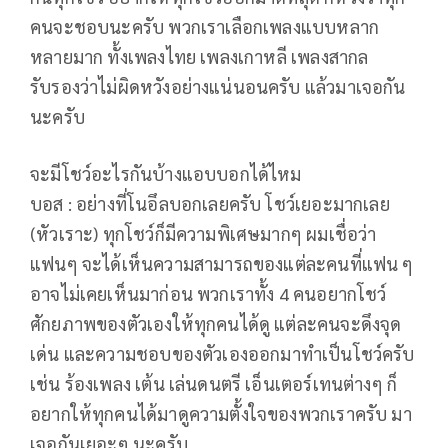
คนจะชอบนะครับ พวกเราเลือกเพลงแบบหลาก
หลายมาก ทั้งเพลงไทย เพลงเกาหลี เพลงสากล
รับรองว่าไม่ผิดหวังอย่างแน่นอนครับ แล้วมาเจอกัน
นะครับ
จะมีโชว์อะไรกันบ้างแอบบอกได้ไหม
บอส : อย่างที่โนอึลบอกเลยครับ โชว์เยอะมากเลย
(หัวเราะ) ทุกโชว์ก็มีความพิเศษมากๆ ผมเชื่อว่า
แฟนๆ จะได้เห็นความสามารถของแต่ละคนที่แฟน ๆ
อาจไม่เคยเห็นมาก่อน พวกเราทั้ง 4 คนอยากโชว์
ศักยภาพของตัวเองให้ทุกคนได้ดู แต่ละคนจะดึงจุด
เด่น และความชอบของตัวเองออกมาทำเป็นโชว์ครับ
เช่น ร้องเพลง เต้น เล่นดนตรี เอ็นเตอร์เทนต่างๆ ก็
อยากให้ทุกคนได้มาดูความตั้งใจของพวกเราครับ มา
เจอกันเยอะๆ นะครับ