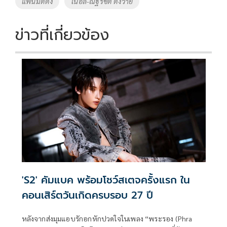
แฟนมีตติ้ง
โนอึล-ณัฐรัชต์ ตังวาย
ข่าวที่เกี่ยวข้อง
'S2' คัมแบค พร้อมโชว์สเตจครั้งแรก ใน
คอนเสิร์ตวันเกิดครบรอบ 27 ปี
หลังจากส่งมุมแอบรักอกหักปวดใจในเพลง “พระรอง (Phra