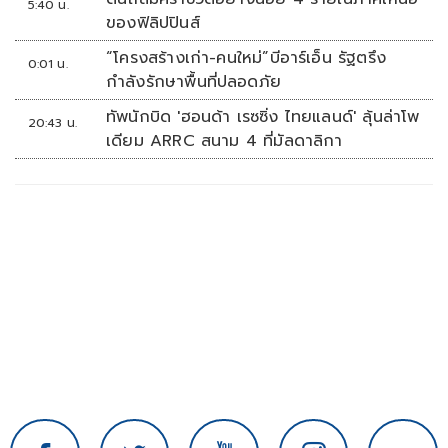
5:40 น.
ของฟิลิปปินส์
“โครงสร้างเก่า-คนใหม่”บีอาร์เอ็น รัฐตรึง
0:01 น.
กำลังรักษาพื้นที่ปลอดภัย
ทัพนักบิด 'ฮอนด้า เรซซิ่ง ไทยแลนด์' ลุ้นล่าโพ
20:43 น.
เดียม ARRC สนาม 4 ที่มัลดาลิกา