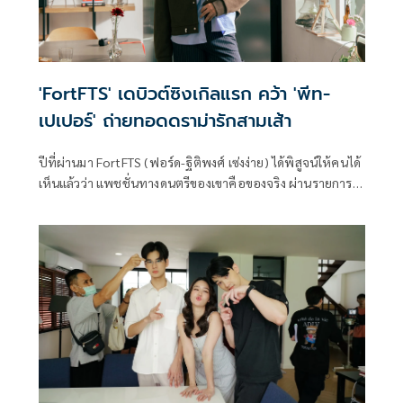
'FortFTS' เดบิวต์ซิงเกิลแรก คว้า 'พีท-
เปเปอร์' ถ่ายทอดดราม่ารักสามเส้า
ปีที่ผ่านมา FortFTS (ฟอร์ด-ฐิติพงศ์ เซ่งง่าย) ได้พิสูจน์ให้คนได้
เห็นแล้วว่า แพชชั่นทางดนตรีของเขาคือของจริง ผ่านรายการ
ร้องเพลง พี่สอนผมร้อง (Let’s Sing Together) รวมถึงการ
ปรากฏตัวบนเวทีพร้อมออร่าศิลปินที่ยิ่งชัดเจนขึ้นทุกสเตจ