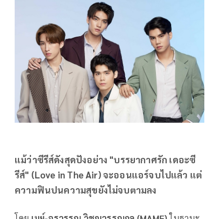
แม้ว่าซีรีส์ดังสุดปังอย่าง "บรรยากาศรัก เดอะซี
รีส์" (Love in The Air) จะออนแอร์จบไปแล้ว แต่
ความฟินปนความสุขยังไม่จบตามลง
โดย
เมย์-อรวรรณ วิชญวรรณกุล (MAME)
ในฐานะ