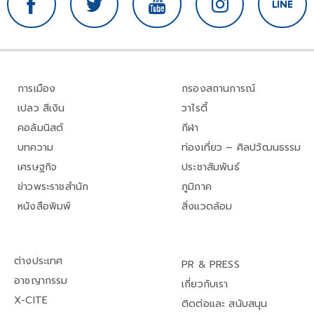
การเมือง
กรองสถานการณ์
เปลว สีเงิน
วาไรตี้
คอลัมนิสต์
กีฬา
บทความ
ท่องเที่ยว – ศิลปวัฒนธรรม
เศรษฐกิจ
ประชาสัมพันธ์
ข่าวพระราชสำนัก
ภูมิภาค
หนังสือพิมพ์
สิ่งแวดล้อม
ต่างประเทศ
PR & PRESS
อาชญากรรม
เกี่ยวกับเรา
X-CITE
ติดต่อและ สนับสนุน