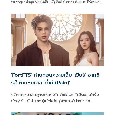
Wrong)” ล่าสุด S2 (โนอึล-ณัฐรัชต์ ตังวาย) คัมแบคที่ร้อนแรง
กว่าเดิมใน “OVERHEAT” เพลงป็อปฮิปฮอปที่ผสานเพอร์ฟอร์
แมนซ์การเต้นแบบจัดเต็ม ถ่ายทอดตัวตน ความมุ่งมั่น และแพส
ชันที่พร้อมระเบิดออกมาของ S2 ได้อย่างชัดเจน
'FortFTS' ถ่ายทอดความเจ็บ 'เวียร์' จากซี
รีส์ ผ่านซิงเกิล 'ย่ำยี (Pain)'
หลังจากเดบิวต์ในฐานะศิลปินกับซิงเกิลแรก “เป็นเธอเท่านั้น
(Only You)” ล่าสุดหนุ่ม "ฟอร์ด-ฐิติพงศ์ เซ่งง่าย" หรือ
'FortFTS' กลับมาปล่อยผลงานเพลงใหม่ “ย่ำยี (Pain)”
ถ่ายทอดอารมณ์ความเจ็บปวดของคนที่ทุ่มเทให้ความรักอย่าง