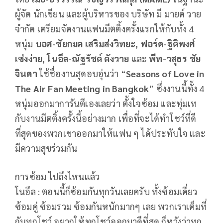
ผู้จัด นักเขียน และผู้บริหารของ บริษัท มี มายด์ วาย
จำกัด เตรียมจัดงานแฟนมีตติ้งครั้งแรกให้กับทั้ง 4
หนุ่ม
บอส-ชัยกมล เสริมส่งวิทยะ, ฟอร์ด-ฐิติพงศ์
เซ่งง่าย, โนอึล-ณัฐรัชต์ ตังวาย
และ
พีท-วสุธร ชัย
จินดา
ใช้ชื่องานสุดอบอุ่นว่า “
Seasons of Love in
The Air Fan Meeting in Bangkok
” ซึ่งงานนี้ทั้ง 4
หนุ่มออกมาการันตีเองเลยว่า ตั้งใจซ้อม และทุ่มเท
กับงานมีตติ้งครั้งนี้อย่างมาก เพื่อที่จะได้ทำโชว์ที่ดี
ที่สุดของพวกเขาออกมาให้แฟน ๆ ได้ประทับใจ และ
มีความสุขร่วมกัน
การซ้อม ไปถึงไหนแล้ว
โนอึล : ตอนนี้ก็ซ้อมกันทุกวันเลยครับ ทั้งซ้อมเดี่ยว
ซ้อมคู่ ซ้อมรวม ซ้อมกันหนักมากๆ เลย พวกเราเต็มที่
กันทุกโชว์ อยากให้ทุกโชว์ออกมาดีที่สุด ก็หวังว่าทุก