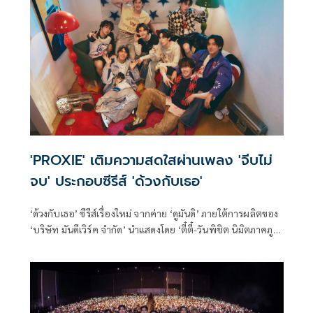
หมดหัวใจ แต่กลับต้องเผชิญกับการถูกทำร้ายความรู้สึก โดยครั้ง
นี้ได้ศิลปินสาว MONICA มาร่วมแต่งคำร้อง ทำนอง และ
Featuring เพิ่มมิติความเศร้าให้เพลงเข้มข้นยิ่งขึ้น
'PROXIE' เติมความสดใสผ่านเพลง 'จีบไม่
จบ' ประกอบซีรีส์ 'ด้วงกับเธอ'
‘ด้วงกับเธอ’ ซีรีส์เรื่องใหม่ จากค่าย ‘ดูมันดิ’ ภายใต้การผลิตของ
‘บริษัท มันดีเวิร์ค จำกัด’ นำแสดงโดย ‘ตี๋ตี๋-วันพิชิต นิมิตภาคภูมิ’
และ ‘ป๋อ-ศุภการ จิรโชติกุล’ ที่ออนแอร์ EP.แรก ไปวันที่ 31 ม.ค.
ที่ผ่านมา พร้อม OST. ด้วงกับเธอ Duang With You Series ที่
แต่งขึ้นมาด้วยความสดใส และเป็นตัวแทนของคนที่มั่นคงใน
ความรู้สึก เมื่อรักก็พร้อมจะเดินหน้าจีบ