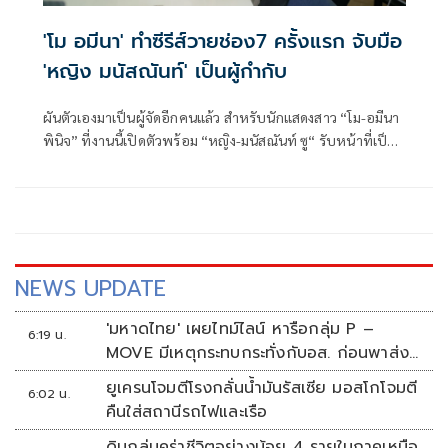
'โม อมีนา' ทำซีรีส์วายช่อง7 ครั้งแรก จับมือ
'หญิง มนัสณันท์' เป็นผู้กำกับ
ผันตัวเองมาเป็นผู้จัดอีกคนแล้ว สำหรับนักแสดงสาว “โม-อมีนา
พินิจ” ที่งานนี้เปิดตัวพร้อม “หญิง-มนัสณันท์ ซู“ รับหน้าที่เป็น
ผู้กำกับ โดยโมเผยว่าเป็นงานที่ท้าทายมาก และได้สองนักแสดง
หน้าใหม่ “ซัน-ก้องภพ บรรณทอง” และ “ชาย-สมชาย
เจริญสุข” ในซีรีส์เรื่อง 21 days sunshine (21 วันของฉันกับ
เธอ) มาประเดิมเล่นให้เรื่องแรก รับประกันความฟิน แม้จะไม่ได้
เน้นฉากเลิฟซีนดุเดือดเหมือนเรื่องอื่นก็ตาม
NEWS UPDATE
'มหาดไทย' เผยไทม์ไลน์ หารือกลุ่ม P –
6:19 น.
MOVE มีเหตุกระทบกระทั่งกับอส. ก่อนพาส่ง
ขึ้นรถกลับ
ยูเครนโจมตีโรงกลั่นน้ำมันรัสเซีย มอสโกโจมตี
6:02 น.
คืนใส่สถานีรถไฟและเรือ
ดินถล่มคร่าชีวิตอย่างน้อย 4 รายในภาคเหนือ