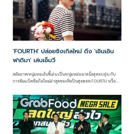
'FOURTH' ปล่อยซิงเกิลใหม่ ดึง 'เอินเอิน
ฟาติมา' เล่นเอ็มวี
สลัดภาพหนุ่มทะเล้นขี้เล่น เป็นหนุ่มหล่อมาดนิ่งสุดอบอุ่น กับ
การคัมแบ็คซิงเกิลใหม่ล่าสุดของศิลปินสุดฮอต FOURTH หรือ
โฟร์ท-ณัฐวรรธน์ จิโรชน์ธิกุล จาก RISER MUSIC ที่มาพร้อมกับ
เพลงช้าความหมายซึ้งกินใจ ที่ชื่อว่า ซึมซับ (DOUBTLESS) เพลง
ช้าแนว POP ที่เจ้าตัวตั้งใจส่งเพลงนี้ให้เป็นตัวแทนของคำบอก
รัก