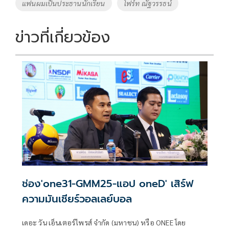
แฟนผมเป็นประธานนักเรียน
โฟร์ท ณัฐวรรธน์
k
k
ข่าวที่เกี่ยวข้อง
ช่อง'one31-GMM25-แอป oneD' เสิร์ฟ
ความมันเชียร์วอลเลย์บอล
เดอะ วัน เอ็นเตอร์ไพรส์ จำกัด (มหาชน) หรือ ONEE โดย