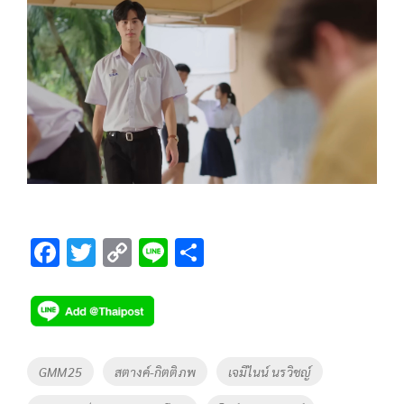
F
T
C
Li
S
ac
wi
o
n
h
e
tt
p
e
ar
b
er
y
e
o
Li
Tags
GMM25
สตางค์-กิตติภพ
เจมีไนน์ นรวิชญ์
o
n