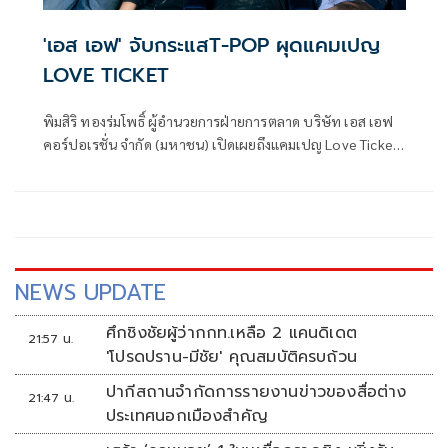
'เอส เอฟ' จับกระแสT-POP ผุดแคมเปญ
LOVE TICKET
พิมสิริ ทองร่มโพธิ์ ผู้อำนวยการฝ่ายการตลาด บริษัท เอส เอฟ
คอร์ปอเรชั่น จำกัด (มหาชน) เปิดเผยถึงแคมเปญ Love Ticket
ด้วยกลยุทธ์ Music Marketing และเทรนด์ T-Pop เพื่อดึงดูด
ลูกค้ารุ่นใหม่ โดยร่วมมือกับ จีเอ็มเอ็มทีวี เรคคอร์ด ผลิตเพลง
และมิวสิควิดีโอสุดเอ็กซ์คลูซีฟ ผ่านพรีเซนเตอร์ เต-ตะวัน วิหค
รัตน์, นนน-กรภัทร์ เกิดพันธุ์ , เจมีไนน์ -นรวิชญ์ ฐิติเจริญรักษ์
และ โฟร์ท-ณัฐวรรธน์ จิโรชน์ธิกุล
NEWS UPDATE
ศึกชิงชัยผู้ว่ากกท.เหลือ 2 แคนดิเดต
21:57 น.
'โปรดปราน-มีชัย' คุณสมบัติครบถ้วน
ปากีสถานจำกัดการรายงานข่าวของสื่อต่าง
21:47 น.
ประเทศนอกเมืองสำคัญ