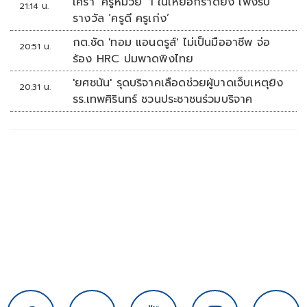
เศร้า ‘ครูหมวย’ 1 ในเหยื่อกราดยิง เพิ่งรับ
21:14 น.
รางวัล ‘ครูดี ครูเก่ง’
กต.ซัด 'ทอม แอนดรูส์' ไม่เป็นมืออาชีพ จ่อ
20:51 น.
ร้อง HRC ปมพาดพิงไทย
'ยศชนัน' รุดบริจาคเลือดช่วยผู้บาดเจ็บเหตุยิง
20:31 น.
รร.เทพศิรินทร์ ชวนประชาชนร่วมบริจาค