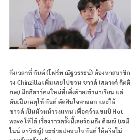
ถึงเวลาที่ กันต์ (โฟร์ท ณัฐวรรธน์) ต้องหาสมาชิก
วง Chinzilla เพิ่ม เลยไปชวน ซาวด์ (สตางค์ กิตติ
ภพ) มือกีตาร์คนใหม่ที่เพิ่งย้ายเข้ามาเรียน แต่
ดันเป็นเหตุให้ กันต์ ตัดสินใจลาออก และให้
ซาวด์ เป็นหัวหน้าวงแทน เพื่อคว้าแชมป์ Hot
wave ให้ได้ เรื่องราวครั้งนี้เลยร้อนถึง ติณณ์ (เจมี
ไนน์ นรวิชญ์) จะช่วยปลอบใจ กันต์ ได้หรือไม่