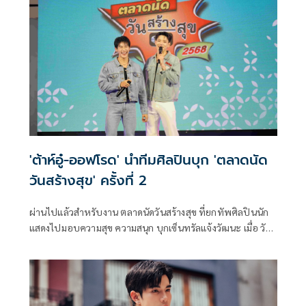
กฤษฎาโสภณ โดยในเรื่องนี้ผู้กำกับ ไมค์ ได้แรงบันดาลใจจาก
เรื่องเล่าสถานที่จริงและหยิบมิตรภาพของคำว่า เพื่อนเป็น
ชนวนความเขย่าขวัญที่พร้อมสั่นประสาทผู้ชมตลอดเวลา
'ต้าห์อู๋-ออฟโรด' นำทีมศิลปินบุก 'ตลาดนัด
วันสร้างสุข' ครั้งที่ 2
ผ่านไปแล้วสำหรับงาน ตลาดนัดวันสร้างสุข ที่ยกทัพศิลปินนัก
แสดงไปมอบความสุข ความสนุก บุกเซ็นทรัลแจ้งวัฒนะ เมื่อ วัน
ที่ 12-15 มิถุนายน 2568 ที่ผ่านมาภายในงานจัดเต็มความ
บันเทิงส่งตรงแฟนๆ ช่อง one31 และ GMM25 โดยมีศิลปินนัก
แสดงที่มาสลับสับเปลี่ยนกัน มอบความสนุกตลอดทั้ง 4 วันเต็ม