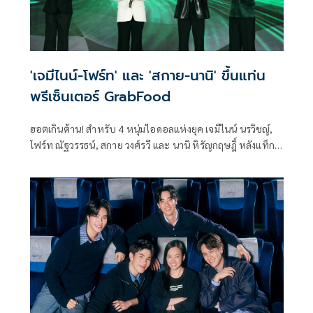
'เจมีไนน์-โฟร์ท' และ 'สกาย-นานิ' ขึ้นแท่น
พรีเซ็นเตอร์ GrabFood
ฮอตเกินต้าน! สำหรับ 4 หนุ่มไอดอลแห่งยุค เจมีไนน์ นรวิชญ์,
โฟร์ท ณัฐวรรธน์, สกาย วงศ์รวี และ นานิ หิรัญกฤษฎิ์ หลังแท็ก
ทีมคว้าตำแหน่ง Friends of Grab สร้างปรากฏการณ์
พรีเซ็นเตอร์ใหม่ในรอบ 4 ปีของแกร็บฟู้ด ที่จะมาช่วยเสริมทัพ
ความร้อนแรงร่วมกับ เบลล่า ราณี แบรนด์แอมบาสซาเดอร์
ขวัญใจคนไทย