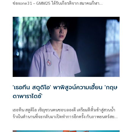
ช่องone31 – GMM25 ได้รับเกียรติจาก สมาคมกีฬา
วอลเลย์บอลแห่งประเทศไทย มอบหมายให้ ช่องone31 และ
GMM25 รับหน้าที่ถ่ายทอดสดการแข่งขันวอลเลย์บอลรายการ
BYD DMI 6th SEA V CUP 2026 การแข่งขันวอลเลย์บอล
รายการที่ยิ่งใหญ่ที่สุดในอาเซียน ส่งตรงความสนุกแบบจัดเต็ม
ตั้งแต่วันที่ 15 กรกฎาคม – 9 สิงหาคม 2569 ถ่ายทอดสดครบ
ทุก 34 แมตซ์ 16 วันเต็ม จากทุกสนามทั้งทีมหญิงและทีมชาย
ผ่านหน้าจอ ช่องone31, GMM 25 และรับชมสดออนไลน์ทาง
แอพพลิเคชั่น oneD
'เธอทีน สตูดิโอ' พาพิสูจน์ความเฮี้ยน 'กฤษ
ดาพาราไดซ์'
เธอทีน สตูดิโอ เชิญชวนคนชอบลองดี เตรียมตีตั๋วเข้าสู่สวนน้ำ
ร้างในตำนานที่จะกลับมาเปิดทำการอีกครั้ง กับภาพยนตร์สยอง
ขวัญ กฤษดาพาราไดซ์ โดยมี คุ้ย-ทวีวัฒน์ วันทา นั่งแทน
โปรดิวเซอร์ ผลงานการกำกับเรื่องล่าสุดของ ไมค์-ภณธฤต โชติ