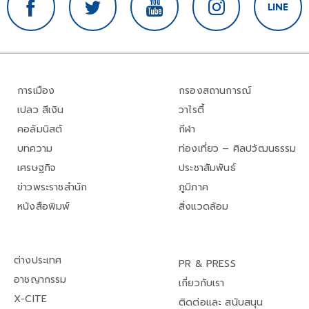
การเมือง
กรองสถานการณ์
เปลว สีเงิน
วาไรตี้
คอลัมนิสต์
กีฬา
บทความ
ท่องเที่ยว – ศิลปวัฒนธรรม
เศรษฐกิจ
ประชาสัมพันธ์
ข่าวพระราชสำนัก
ภูมิภาค
หนังสือพิมพ์
สิ่งแวดล้อม
ต่างประเทศ
PR & PRESS
อาชญากรรม
เกี่ยวกับเรา
X-CITE
ติดต่อและ สนับสนุน