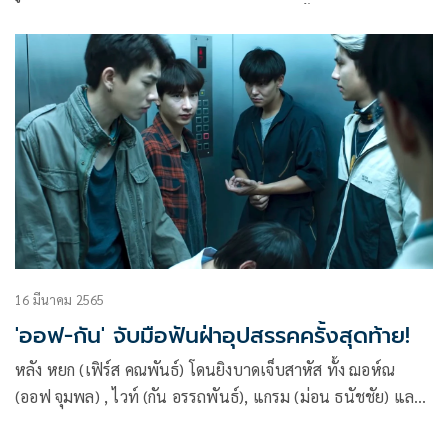
มอบต้นกุหลาบให้ ทิว เพื่อเป็นพยานรักของทั้งคู่ พร้อมบอกทิว
เกี่ยวกับวันที่เก็บของในห้องนิทรรศการว่าไม่ได้ฝันไป ทำเอาทิว
ถึงกับยิ้มเขิน
16 มีนาคม 2565
'ออฟ-กัน' จับมือฟันฝ่าอุปสรรคครั้งสุดท้าย!
หลัง หยก (เฟิร์ส คณพันธ์) โดนยิงบาดเจ็บสาหัส ทั้ง ฌอห์ณ
(ออฟ จุมพล) , ไวท์ (กัน อรรถพันธ์), แกรม (ม่อน ธนัชชัย) และ
กุมภา (ปาแปง พรหมพิริยะ) ก็ต่างช่วยกันพา หยก ไปรักษาตัวที่