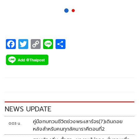
โรงพยาบาล แต่เหตุการณ์นี้ดันทำให้ แดน (ฟลุ๊ค กวิน) ที่เคยเข้า
ร่วมแก๊งด้วย ตามมาจับกุมทุกคนไปที่สถานีตำรวจซะอย่างนั้น
ทำเอา หยก ที่เชื่อใจ แดน มาโดยตลอดรู้สึกผิดหวังมากๆ
F
T
C
Li
S
ac
wi
o
n
h
e
tt
p
e
ar
b
er
y
e
o
Li
o
n
k
k
NEWS UPDATE
คู่มือทบทวนชีวิตช่วงพระเสาร์จร(7)เดินถอย
0:03 น.
หลังสำหรับคนทุกลัคนาราศีตอนที่2