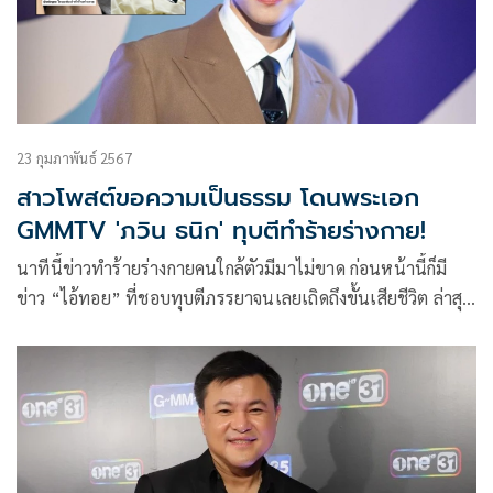
23 กุมภาพันธ์ 2567
สาวโพสต์ขอความเป็นธรรม โดนพระเอก
GMMTV 'ภวิน ธนิก' ทุบตีทำร้ายร่างกาย!
นาทีนี้ข่าวทำร้ายร่างกายคนใกล้ตัวมีมาไม่ขาด ก่อนหน้านี้ก็มี
ข่าว “ไอ้ทอย” ที่ชอบทุบตีภรรยาจนเลยเถิดถึงขั้นเสียชีวิต ล่าสุด
วงการบันเทิงก็ไม่แผ่ว เพราะ X หรือ TWITTER กำลังมีการพูดถึง
สาวคนหนึ่งที่โพสต์ภาพรอยแผลฟกช้ำตามใบหน้าและร่างกาย
ซึ่งอ้างว่าอดีตแฟนหนุ่มเป็นคนทำ