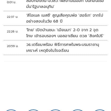
สอบท้องถิ่น-ฮั้วสว.-ผลงานไม่ออก บั่นทอนเชื่อ
0:01 น.
มั่น'รัฐบาลอนุทิน'
'ลิโอเนล เมสซี' สูญเสียคุณพ่อ 'ฮอร์เก' จากไป
22:37 น.
อย่างสงบในวัย 68 ปี
'ไทย' เปิดบ้านชนะ 'เมียนมา' 2-0 จาก 2 จุด
22:26 น.
โทษ เข้ารอบรองฯ บอลอาเซียน ดวล 'สิงคโปร์'
วธ.เตรียมพร้อม พิธีการศพในพระบรมราชานุ
20:59 น.
เคราะห์ เหตุยิงในโรงเรียน