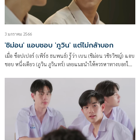
3 มกราคม 2566
'ชิม่อน' แอบชอบ 'ภูวิน' แต่ไม่กล้าบอก
เมื่อ ช็อปเปอร์ (เพิร์ธ ธนพนธ์) รู้ว่า เบน (ชิม่อน วชิรวิชญ์) แอบ
ชอบ หนึ่งเดียว (ภูวิน ภูวินทร์) เลยแนะนำให้ควรหาทางบอกให้
หนึ่งเดียว รับรู้ ด้าน หนึ่งเดียว ก็เริ่มไว้ใจ ปาล์ม (ปอนด์ ณรา
วิชญ์) มากขึ้นเรื่อยๆ