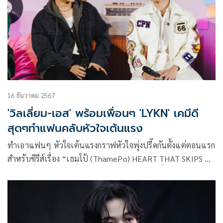
รับบท พี่หมอฮิลล์ มาประกบคู่กันครั้งแรก และแน่นอนว่ากว่าจะ
ได้เคมีเคใจแบบนี้ทั้งคู่ต่างก็ทุ่มเทกันสุดๆ เพื่อซีรีส์เรื่องนี้
16 ธันวาคม 2567
'วิลเลี่ยม-เอส' พร้อมเพื่อนๆ 'LYKN' เคมีดี
สุดๆทำแฟนคลับหัวใจเต้นแรง
ทำเอาแฟนๆ หัวใจเต้นแรงกราฟหัวใจพุ่งปรี๊ดกันตั้งแต่ตอนแรก
สำหรับซีรีส์เรื่อง “เธมโป้ (ThamePo) HEART THAT SKIPS A
BEAT” จาก “GMMTV” คอนเทนต์โพรไวเดอร์ชั้นนำของเมือง
ไทย