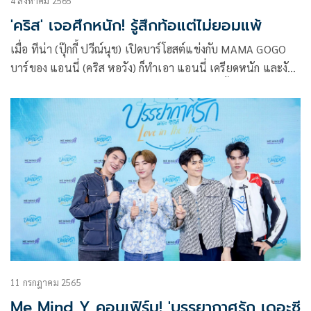
4 สิงหาคม 2565
'คริส' เจอศึกหนัก! รู้สึกท้อแต่ไม่ยอมแพ้
เมื่อ ทีน่า (ปุ๊กกี้ ปวีณ์นุช) เปิดบาร์โฮสต์แข่งกับ MAMA GOGO
บาร์ของ แอนนี่ (คริส หอวัง) ก็ทำเอา แอนนี่ เครียดหนัก และงัด
ไม้เด็ดแย่งลูกค้ากันสุดพลัง แต่ดูเหมือนว่าความตั้งใจของ แอนนี่
จะพังไม่เป็นท่าซะแล้ว เพราะ ออโต้ (ท็อปแท็ป จิรกิตติ์) ดัน
มาลาออกไปสมัครงานกับบาร์คู่แข่ง แถมภรรยาเก่า ยุทธ (กาย ศิว
กร) ก็ยังบุกมาที่ร้านเพื่อหวังจะทวงลูกคืน
11 กรกฎาคม 2565
Me Mind Y คอนเฟิร์ม! 'บรรยากาศรัก เดอะซี