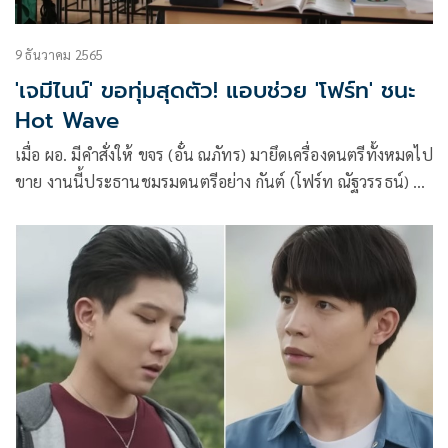
9 ธันวาคม 2565
'เจมีไนน์' ขอทุ่มสุดตัว! แอบช่วย 'โฟร์ท' ชนะ
Hot Wave
เมื่อ ผอ. มีคำสั่งให้ ขจร (อั๋น ณภัทร) มายึดเครื่องดนตรีทั้งหมดไป
ขาย งานนี้ประธานชมรมดนตรีอย่าง กันต์ (โฟร์ท ณัฐวรรธน์) จึง
ต้องอ้อนวอนขอให้ ติณณ์ (เจมีไนน์ นรวิชญ์) ประธานนักเรียน
ช่วยคืนเครื่องดนตรีให้