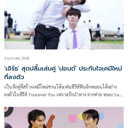
3 มกราคม 2568
'เอิร์ธ' สุดปลื้มเล่นคู่ 'ปอนด์' ประทับใจเคมีใหม่
ที่ลงตัว
เป็นอีกคู่ที่สร้างเคมีใหม่ชวนให้แฟนซีรีส์ฟินจิกหมอนได้อย่าง
ลงตัวในซีรีส์ Fourever You เพราะรักนำทาง จากค่าย Wabi Sabi
Studio สำหรับคู่ของ อีสเตอร์ กับ พี่หมอฮิลล์ ซึ่งหลังจากออก
อากาศไปไม่กี่ตอนก็ทำเอาแฟนๆ เขินม้วนกับความโรแมนติก
ของทั้งสองคนนี้ โดยได้นักแสดงมากฝีมืออย่าง เอิร์ธ-กัษมนณัฎฐ์
นามวิโรจน์ มารับบท อีสเตอร์ และ ปอนด์-พลวิชญ์ เกตุประภากร