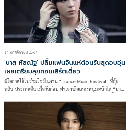
14 พฤศจิกายน 2567
'บาส หัสณัฐ' ปลื้มแฟนจีนแห่ต้อนรับสุดอบอุ่น
เผยเตรียมลุยคอนเสิร์ตเดี่ยว
มีโอกาสได้ไปร่วมโชว์ในงาน “Trance Music Festival” ที่กุ้ย
หลิน ประเทศจีน เมื่อวันก่อน ทำเอานักแสดงหนุ่มหน้าใส “บาส-
หัสณัฐ พินิวัตร์” เจ้าของฉายา “บาสเด็กอ้วนที่แท้จริง” ปลื้มสุดๆ
เพราะมีแฟนๆชาวจีนมาให้กำลังใจล้นหลาม งานนี้เจ้าตัวเลยมา
เล่าถึงการทำงานที่จีน พร้อมทั้งอัปเดตคอนเสิร์ตเดี่ยวที่กำลังจะมี
ขึ้นในเดือนธันวาคมนี้