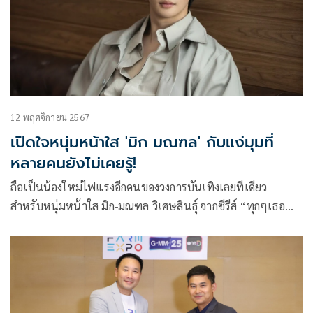
12 พฤศจิกายน 2567
เปิดใจหนุ่มหน้าใส 'มิก มณฑล' กับแง่มุมที่
หลายคนยังไม่เคยรู้!
ถือเป็นน้องใหม่ไฟแรงอีกคนของวงการบันเทิงเลยทีเดียว
สำหรับหนุ่มหน้าใส มิก-มณฑล วิเศษสินธุ์ จากซีรีส์ “ทุกๆเธอ
ที่รัก” Every you , Every me the series ทางช่อง GMM25 ที่
ตอนนี้กำลังเข้มข้นเรียกได้ว่าพาคนดูทั้งเศร้าน้ำตาพรากไปจนถึง
ฟินจิกหมอน โดยเจ้าตัวได้มาเปิดใจถึงทุกๆแง่มุมในชีวิต