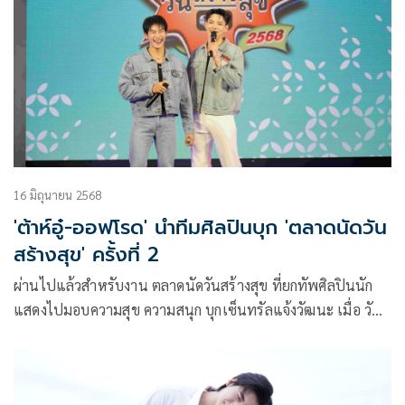
ในอาเซียน ส่งตรงความสนุกแบบจัดเต็มตั้งแต่วันที่ 15 กรกฎาคม
– 9 สิงหาคม 2569 ถ่ายทอดสดครบทุก 34 แมตซ์ 16 วันเต็ม จาก
ทุกสนามทั้งทีมหญิงและทีมชาย ผ่านหน้าจอ ช่องone31, GMM
25 และรับชมสดออนไลน์ทางแอพพลิเคชั่น oneD
16 มิถุนายน 2568
'ต้าห์อู๋-ออฟโรด' นำทีมศิลปินบุก 'ตลาดนัดวัน
สร้างสุข' ครั้งที่ 2
ผ่านไปแล้วสำหรับงาน ตลาดนัดวันสร้างสุข ที่ยกทัพศิลปินนัก
แสดงไปมอบความสุข ความสนุก บุกเซ็นทรัลแจ้งวัฒนะ เมื่อ วัน
ที่ 12-15 มิถุนายน 2568 ที่ผ่านมาภายในงานจัดเต็มความ
บันเทิงส่งตรงแฟนๆ ช่อง one31 และ GMM25 โดยมีศิลปินนัก
แสดงที่มาสลับสับเปลี่ยนกัน มอบความสนุกตลอดทั้ง 4 วันเต็ม