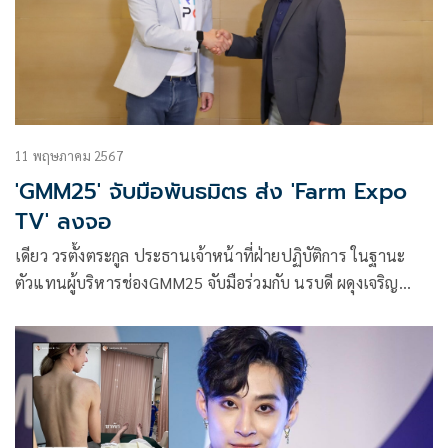
11 พฤษภาคม 2567
'GMM25' จับมือพันธมิตร ส่ง 'Farm Expo
TV' ลงจอ
เดียว วรตั้งตระกูล ประธานเจ้าหน้าที่ฝ่ายปฏิบัติการ ในฐานะ
ตัวแทนผู้บริหารช่องGMM25 จับมือร่วมกับ นรบดี ผดุงเจริญ
ประธานเจ้าหน้าที่บริหาร บริษัท ฟาร์มเอ็กซ์โป จำกัด ให้เกียรติ
ถ่ายภาพร่วมกัน เพื่อประกาศความร่วมมือในการส่งคอนเทนต์
รายการ Farm Expo TV ที่เตรียมออกอากาศทางช่องGMM25
เร็วๆ นี้ ณ ตึกจีเอ็มเอ็ม แกรมมี่ เมื่อบ่ายวันก่อน