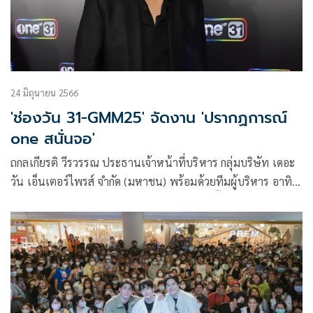
24 มิถุนายน 2566
'ช่องวัน 31-GMM25' จัดงาน 'ปรากฏการณ์
one สนั่นจอ'
ถกลเกียรติ วีรวรรณ ประธานเจ้าหน้าที่บริหาร กลุ่มบริษัท เดอะ
วัน เอ็นเตอร์ไพรส์ จำกัด (มหาชน) พร้อมด้วยทีมผู้บริหาร อาทิ
ระฟ้า ดำรงชัยธรรม, นิพนธ์ ผิวเณร, เดียว วรตั้งตระกูล, อรรณพ
เสนะสุทธิพันธุ์, สมศรี พฤทธิพันธุ์, สถาพร พานิชรักษาพงศ์,
สายทิพย์ มนตรีกุล ณ อยุธยา, วรฤทธิ์ ไวยเจียรนัย, สุธาสินี บุ
ศราพันธ์ ฯลฯ จัดงาน ปรากฏการณ์ one สนั่นจอ ครึ่งปีหลัง 2023