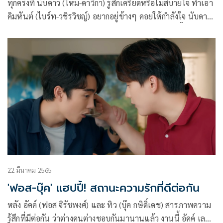
ทุกครั้งที่ นับดาว (ใหม่-ดาวิกา) รู้สึกเครียดหรือไม่สบายใจ ทำเอา
คิมหันต์ (ไบร์ท-วชิรวิชญ์) อยากอยู่ข้างๆ คอยให้กำลังใจ นับดาว
และพร้อมทำให้ นับดาว รู้สึกว่าตัวเองไม่ได้อยู่บนโลกนี้คนเดียว
ซึ่ง แทนคุณ (ออฟ-จุมพล) ก็เป็นห่วง นับดาว
22 มีนาคม 2565
'ฟอส-บุ๊ค' แฮปปี้! สถานะความรักที่ดีต่อกัน
หลัง อัคค์ (ฟอส จิรัชพงศ์) และ ทิว (บุ๊ค กษิดิ์เดช) สารภาพความ
รู้สึกที่มีต่อกัน ว่าต่างคนต่างชอบกันมานานแล้ว งานนี้ อัคค์ เลย