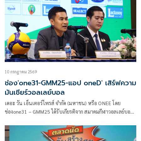
10 กรกฎาคม 2569
ช่อง'one31-GMM25-แอป oneD' เสิร์ฟความ
มันเชียร์วอลเลย์บอล
เดอะ วัน เอ็นเตอร์ไพรส์ จำกัด (มหาชน) หรือ ONEE โดย
ช่องone31 – GMM25 ได้รับเกียรติจาก สมาคมกีฬาวอลเลย์บอล
แห่งประเทศไทย มอบหมายให้ ช่องone31 และ GMM25 รับ
หน้าที่ถ่ายทอดสดการแข่งขันวอลเลย์บอลรายการ BYD DMI 6th
SEA V CUP 2026 การแข่งขันวอลเลย์บอลรายการที่ยิ่งใหญ่ที่สุด