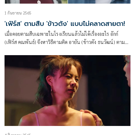
1 กันยายน 2565
'เฟิร์ส' ตามสืบ 'ข้าวตัง' แบบไม่คลาดสายตา!
เมื่อคอยตามสืบเฉพาะในโรงเรียนแล้วไม่ได้เรื่องอะไร อักก์
(เฟิร์ส คณพันธ์) จึงหาวิธีตามติด อายัน (ข้าวตัง ธนวัฒน์) ตามดู
พฤติกรรมนอกโรงเรียน เพื่อจะได้รู้เป้าหมายที่แท้จริงของ อายัน
ที่ย้ายมาเรียนที่โรงเรียนศุภพโล