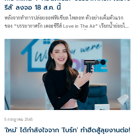
รีส์' ลงจอ 18 ส.ค. นี้
หลังจากทำการปล่อยออฟฟิเชียล ไพลอท ตัวอย่างเต็มตัวแรก
ของ “บรรยากาศรัก เดอะซีรีส์ Love in The Air” เรียกน้ำย่อยไป
แล้วทางช่องยูทูบ MeMindY Official วันนี้ฤกษ์ดี 9 กรกฎาคม ผู้
จัดมือทองแห่ง Me Mind Y (มี มายด์ วาย) MAME – อรวรรณ
วิชญวรรณกุล รวมถึงเป็นเจ้าของปลายปากกานักเขียนชื่อดัง นำ
ทีมนักแสดงนำทั้ง 4 คน บอส-ชัยกมล เสริมส่งวิทยะ, โนอึล-ณัฐ
รัชต์ ตังวาย, ฟอร์ด-ฐิติพงศ์ เซ่งง่าย, พีท-วสุธร ชัยจินดา และ ผู้
กำกับ เน-เนติ สุวรรณจินดา จัดงานแถลงข่าวเปิดตัวซีรีส์
“บรรยากาศรัก เดอะซีรีส์ Love in The Air”
5 กรกฎาคม 2565
'ใหม่' ได้กำลังใจจาก 'ไบร์ท' ทำฮึดสู้ลุยงานต่อ!