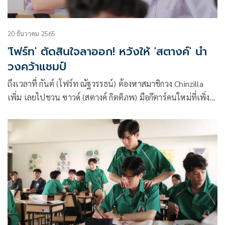
20 ธันวาคม 2565
'โฟร์ท' ตัดสินใจลาออก! หวังให้ 'สตางค์' นำ
วงคว้าแชมป์
ถึงเวลาที่ กันต์ (โฟร์ท ณัฐวรรธน์) ต้องหาสมาชิกวง Chinzilla
เพิ่ม เลยไปชวน ซาวด์ (สตางค์ กิตติภพ) มือกีตาร์คนใหม่ที่เพิ่ง
ย้ายเข้ามาเรียน แต่ดันเป็นเหตุให้ กันต์ ตัดสินใจลาออก และให้
ซาวด์ เป็นหัวหน้าวงแทน เพื่อคว้าแชมป์ Hot wave ให้ได้ เรื่อง
ราวครั้งนี้เลยร้อนถึง ติณณ์ (เจมีไนน์ นรวิชญ์) จะช่วยปลอบใจ
กันต์ ได้หรือไม่ ตามลุ้นพร้อมกัน