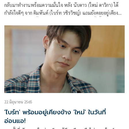
กลับมาทำงานพร้อมความมั่นใจ หลัง นับดาว (ใหม่ ดาวิกา) ได้
กำลังใจดีๆ จาก คิมหันต์ (ไบร์ท วชิรวิชญ์) แถมยังคอยอยู่เคียง
ข้าง นับดาว ทุกครั้งที่มีปัญหาอีกด้วย ซึ่งกลับมาครั้งนี้ นับดาว ก็ไม่
ขอทนอีกต่อไปและมุ่งมั่นทำงาน เพื่อหวังเอาทุกอย่างของเธอคืน
มาแบบถูกต้อง
22 มิถุนายน 2565
'ไบร์ท' พร้อมอยู่เคียงข้าง 'ใหม่' ในวันที่
อ่อนแอ!