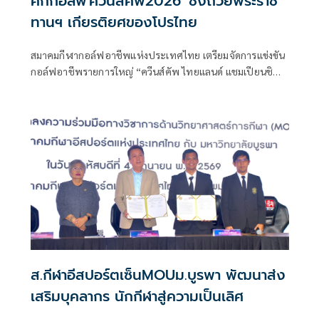
ศึกกอล์ฟ'ควีนส์คัพ2026' ชิงถ้วยพระราช
ทานฯ เกียรติยศของโปรไทย
สมาคมกีฬากอล์ฟอาชีพแห่งประเทศไทย เตรียมจัดการแข่งขัน
กอล์ฟอาชีพรายการใหญ่ “ควีนส์คัพ ไทยแลนด์ แชมเปียนชิพ
2026” ชิงถ้วยพระราชทานสมเด็จพระนางเจ้าสุทิดา พัชรสุธา
พิมลลักษณ พระบรมราชินี พร้อมเงินรางวัลรวม 15 ล้านบาท
ระหว่างวันที่ 2-5 กรกฎาคม 2569 ณ สนามริเวอร์เดล กอล์ฟ
คลับ จังหวัดปทุมธานี
ส.กีฬาอีสปอร์ตเซ็นMOUม.บูรพา พัฒนาส่ง
เสริมบุคลากร นักกีฬาสู่ความเป็นเลิศ