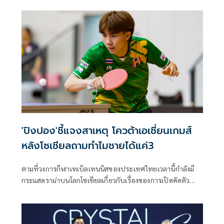
บาท พร้อมเผยความสำเร็จตลอด 21 ปีที่ผ่านมา ส่งนักกีฬาถึง
ฝั่นฝันสำเร็จการศึกษาแล้ว 3,400 คน ยอดทุนรวมทั้งสิ้น
487,312,500 บาท ขณะที่ “สุรศักดิ์ พันธ์เจริญวรกุล” รมว.ท่อง
เที่ยวและกีฬา เผยเงินทุนช่วยหนุนนักกีฬาทั้งด้านการศึกษา
ควบคู่กับกีฬา แย้มข่าวดีปีหน้าขยายวงเงินทุนแตะ 100 ล้าน
บาท เพื่อเดินหน้าพัฒนาศักยภาพของนักกีฬา พร้อมสร้างชื่อ
เสียงให้กับประเทศไทยในระดับนานาชาติ
'ปิงปอง'ชี้แจงสาเหตุ โควต้าเอเชี่ยนเกมส์
หลังโซเชียลถามทำไมชายได้แค่3
ตามที่วงการกีฬาเทเบิลเทนนิสของประเทศไทยเวลานี้กำลังมี
กระแสดราม่าบนโลกโซเชียลเกี่ยวกับเรื่องของการเปิดคัดตัว
นักกีฬาตัวแทนทีมชาติไทยที่จะไปแข่งขันรายการสำคัญในช่วง
ปลายปีที่จะถึงนี้นั่นคือ "มหกรรมกีฬาเอเชียนเกมส์ 2026" ที่
เมืองนาโงย่า ประเทศญี่ปุ่น ระหว่างวันที่ 19 กันยายน - 4