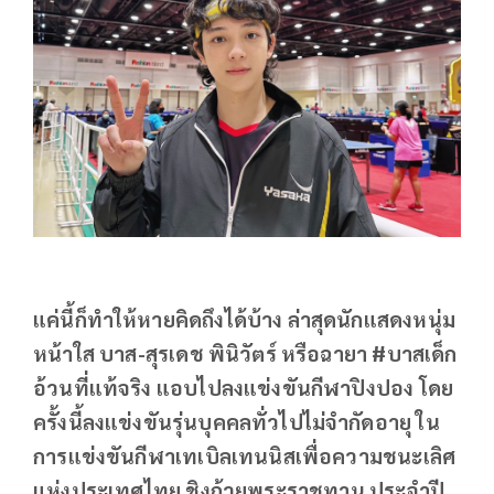
แค่นี้ก็ทำให้หายคิดถึงได้บ้าง ล่าสุดนักแสดงหนุ่ม
หน้าใส บาส-สุรเดช พินิวัตร์ หรือฉายา #บาสเด็ก
อ้วนที่แท้จริง แอบไปลงแข่งขันกีฬาปิงปอง โดย
ครั้งนี้ลงแข่งขันรุ่นบุคคลทั่วไปไม่จำกัดอายุ ใน
การแข่งขันกีฬาเทเบิลเทนนิสเพื่อความชนะเลิศ
แห่งประเทศไทย ชิงถ้วยพระราชทาน ประจำปี