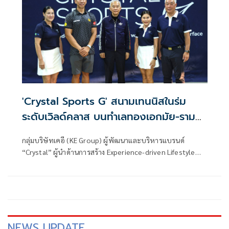
ตุลาคม 2569 ซึ่งโลกโซเชียลหยิบยกประเด็นที่ทัพเทเบิลเทนนิส
ไทยเตรียมจะส่งนักกีฬาฝ่ายหญิงเข้าร่วมที่จำนวน 5 คน และ
ฝ่ายชายมีจำนวนเพียง 3 คน โดยที่สมาคมฯ วาง 2 คนของฝ่าย
ชายที่ได้สิทธิ์เป็นตัวยืนแล้ว และมีการเปิดคัดตัวเพิ่มอีกเพียงคน
เดียวนั้น
'Crystal Sports G' สนามเทนนิสในร่ม
ระดับเวิลด์คลาส บนทำเลทองเอกมัย-ราม
อินทราม
กลุ่มบริษัทเคอี (KE Group) ผู้พัฒนาและบริหารแบรนด์
“Crystal” ผู้นำด้านการสร้าง Experience-driven Lifestyle
Destination ของประเทศไทย และผู้สร้างความสำเร็จของ
“Crystal Sports” สนามเทนนิสระดับสากลที่ได้รับการยอมรับ
ในวงกว้าง ยกระดับอีกขั้นด้วยการเปิดตัว “Crystal Sports G”
สนามเทนนิสในร่มระดับเวิลด์คลาส บนทำเลศักยภาพเอกมัย-
รามอินทรา ท่ามกลางบรรยากาศคึกคักและเต็มไปด้วยพลังของ
ผู้คนที่หลงใหลในกีฬาเทนนิสและการใช้ชีวิต
NEWS UPDATE