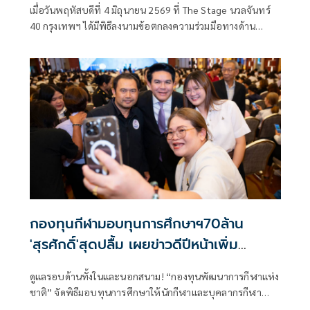
เมื่อวันพฤหัสบดีที่ 4 มิถุนายน 2569 ที่ The Stage นวลจันทร์
40 กรุงเทพฯ ได้มีพิธีลงนามข้อตกลงความร่วมมือทางด้าน
วิทยาศาสตร์การกีฬา (MOU) ระหว่างสมาคมกีฬาอีสปอร์ตแห่ง
ประเทศไทย กับ มหาวิทยาลัยบูรพา
กองทุนกีฬามอบทุนการศึกษาฯ70ล้าน
'สุรศักดิ์'สุดปลื้ม เผยข่าวดีปีหน้าเพิ่ม
วงเงิน100ล้าน
ดูแลรอบด้านทั้งในและนอกสนาม! “กองทุนพัฒนาการกีฬาแห่ง
ชาติ” จัดพิธีมอบทุนการศึกษาให้นักกีฬาและบุคลากรกีฬา
ประจำปี 2569 จำนวน 1,038 คน รวมเป็นเงิน 70,857,200