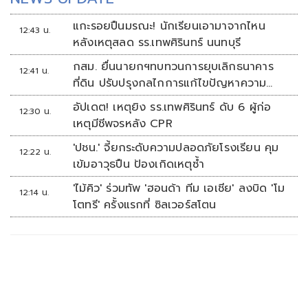
แกะรอยปืนมรณะ! นักเรียนเอามาจากไหน
12:43 น.
หลังเหตุสลด รร.เทพศิรินทร์ นนทบุรี
กสม. ยื่นนายกฯทบทวนการยุบเลิกธนาคาร
12:41 น.
ที่ดิน ปรับปรุงกลไกการแก้ไขปัญหาความ
เหลื่อมล้ำ
อัปเดต! เหตุยิง รร.เทพศิรินทร์ ดับ 6 ผู้ก่อ
12:30 น.
เหตุมีชีพจรหลัง CPR
'ปชน.' จี้ยกระดับความปลอดภัยโรงเรียน คุม
12:22 น.
เข้มอาวุธปืน ป้องเกิดเหตุซ้ำ
'ไม้คิว' ร่วมทัพ 'ฮอนด้า ทีม เอเชีย' ลงบิด 'โม
12:14 น.
โตทรี' ครั้งแรกที่ ซิลเวอร์สโตน