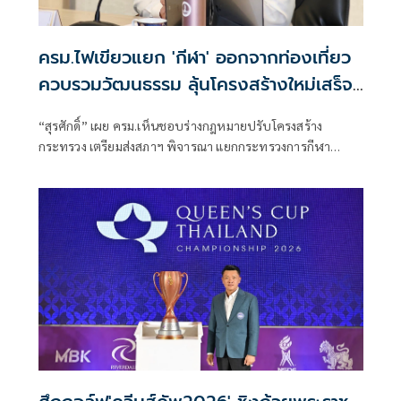
ครม.ไฟเขียวแยก 'กีฬา' ออกจากท่องเที่ยว
ควบรวมวัฒนธรรม ลุ้นโครงสร้างใหม่เสร็จ
ต้นปี 70
“สุรศักดิ์” เผย ครม.เห็นชอบร่างกฎหมายปรับโครงสร้าง
กระทรวง เตรียมส่งสภาฯ พิจารณา แยกกระทรวงการกีฬา
พร้อมปรับภารกิจ