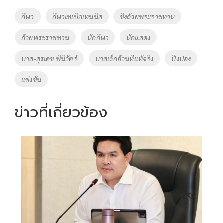
o
Li
Tags
กีฬา
กีฬาเทเบิลเทนนิส
ชิงถ้วยพระราชทาน
o
n
ถ้วยพระราชทาน
นักกีฬา
นักแสดง
k
k
บาส-สุรเดช พินิวัตร์
บาสเด็กอ้วนที่แท้จริง
ปิงปอง
แข่งขัน
ข่าวที่เกี่ยวข้อง