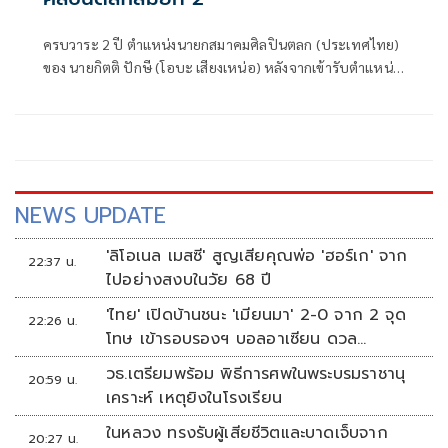
ครบวาระ 2 ปี ตำแหน่งนายกสมาคมศิลปินตลก (ประเทศไทย)
ของ นายกิตติ ปักษี (โอบะ เสียงเหน่อ) หลังจากเข้ารับตำแหน่ง
เมื่อปี 2563 ล่าสุดสมาคมศิลปินตลก (ประเทศไทย) ได้จัดให้มี
การเลือกตั้งนายกสมาคมฯ คนใหม่ ณ วัดประชาราษฎร์บำรุง
(วัดรางหมัน) อ.กำแพงแสน จ.นครปฐม โดยมี หลวงปู่แผ้ว ปวโร
พระเถราจารย์ชื่อดังวัดประชาราษฎร์บำรุง เป็นประธาน
อุปถัมภ์สมาคมฯ
NEWS UPDATE
'ลิโอเนล เมสซี' สูญเสียคุณพ่อ 'ฮอร์เก' จาก
22:37 น.
ไปอย่างสงบในวัย 68 ปี
'ไทย' เปิดบ้านชนะ 'เมียนมา' 2-0 จาก 2 จุด
22:26 น.
โทษ เข้ารอบรองฯ บอลอาเซียน ดวล
'สิงคโปร์'
วธ.เตรียมพร้อม พิธีการศพในพระบรมราชานุ
20:59 น.
เคราะห์ เหตุยิงในโรงเรียน
ในหลวง ทรงรับผู้เสียชีวิตและบาดเจ็บจาก
20:27 น.