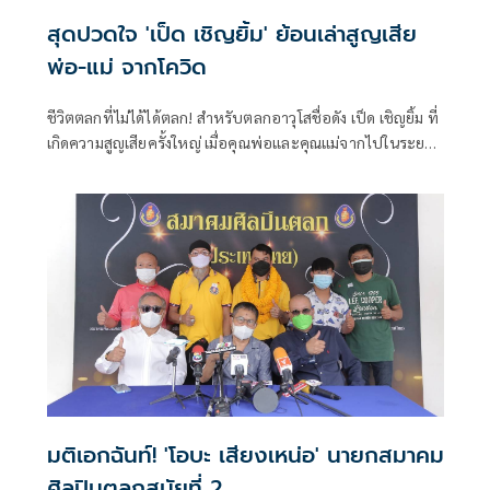
สุดปวดใจ 'เป็ด เชิญยิ้ม' ย้อนเล่าสูญเสีย
พ่อ-แม่ จากโควิด
ชีวิตตลกที่ไม่ได้ได้ตลก! สำหรับตลกอาวุโสชื่อดัง เป็ด เชิญยิ้ม ที่
เกิดความสูญเสียครั้งใหญ่ เมื่อคุณพ่อและคุณแม่จากไปในระยะ
เวลาไล่เลี่ยกันด้วยโควิด-19 ซึ่งเจ้าตัวได้มาย้อนเล่าเหตุการณ์ใน
ตอนนั้นให้ฟัง ผ่านทางรายการโต๊ะหนูแหม่ม
มติเอกฉันท์! 'โอบะ เสียงเหน่อ' นายกสมาคม
ศิลปินตลกสมัยที่ 2