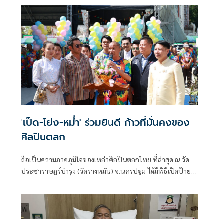
ล้มป่วยด้วยโรคสโตรก พร้อมอัปเดตอาการล่าสุด รวมถึงโต้ข่าว
ลือค่ารักษาสูงถึง 10 ล้านบาท พร้อมเปิดเผยความสัมพันธ์ 48 ปี
ที่ผ่านมา ยอมรับมีวันนี้ได้เพราะบารมีเด๋อ ผ่านทางรายการ คุย
แซ่บshow ช่อง One31
'เป็ด-โย่ง-หม่ำ' ร่วมยินดี ก้าวที่มั่นคงของ
ศิลปินตลก
ถือเป็นความภาคภูมิใจของเหล่าศิลปินตลกไทย ที่ล่าสุด ณ วัด
ประชาราษฎร์บำรุง (วัดรางหมัน) จ.นครปฐม ได้มีพิธีเปิดป้าย
อาคารเลื่อนสมศักดิ์ พระราชมงคลวชิราคม (หลวงปู่แผ้ว
ปวโร102ปี) พิธีเปิดป้ายกองทุนมูลนิธิ หลวงปู่แผ้ว ปวโร เพื่อ
สาธารณะประโยชน์ และพิธีเปิดป้ายอาคารสมาคมศิลปิน
ตลก(ประเทศไทย) ซึ่งนับเป็นบันทึกประวัติศาสตร์หน้าสำคัญ