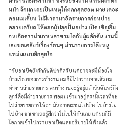
ตำนานละครสามช่า ชิงร้อยชิงล้าน แทนตลกดัง
หม่ำ จ๊กมก เลยเป็นเหตุให้ตลกสุดฮอต นาย เดอะ
คอมเมเดี้ยน ไม่มีเวลามาอัดรายการก่อนบ่าย
คลายเครียด ให้ตลกผู้ปลุกปั้นอย่าง เป็ด เชิญยิ้ม
จนเกิดดราม่าเกาเหลาชามโตกับผู้ผลักดัน งานนี้
เลยขอเคลียร์เรื่องร้อนๆ ผ่านรายการโต๊ะหนู
แหม่มแบบลึกสุดใจ
“กับอาเป็ดยังรักกันดีปกติครับ แต่อาจจะมีน้อยใจ
บ้างเรื่องของการทำงาน ผมก็มีไปกราบอาแล้ว ผม
ทำงานถ่ายรายการ คนทำงานจะรู้อยู่แล้ววันจันทร์ถึง
ศุกร์คือมีถ่ายรายการ พอผมเข้ามาอยู่ตรงนี้เวลาที่จะ
ไปถ่ายรายการให้อา มันอาจจะชนไปบ้าง ไปบ้างไม่
ไปบ้าง อาเขาเลยรู้สึกว่าไม่ไปให้กันเลย แต่ผมก็มี
โอกาสเข้าไปกราบอาเป็ดและอธิบายให้ฟังแล้ว