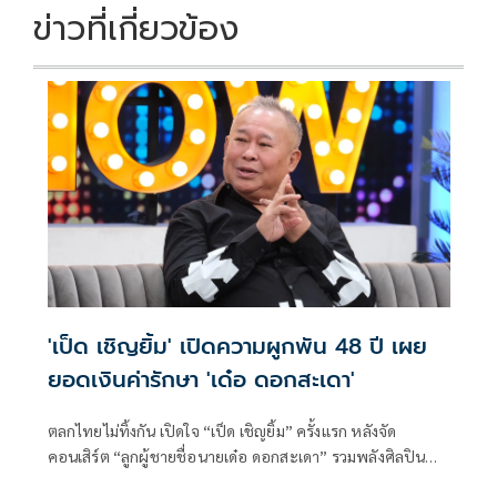
k
k
ข่าวที่เกี่ยวข้อง
'เป็ด เชิญยิ้ม' เปิดความผูกพัน 48 ปี เผย
ยอดเงินค่ารักษา 'เด๋อ ดอกสะเดา'
ตลกไทยไม่ทิ้งกัน เปิดใจ “เป็ด เชิญยิ้ม” ครั้งแรก หลังจัด
คอนเสิร์ต “ลูกผู้ชายชื่อนายเด๋อ ดอกสะเดา” รวมพลังศิลปิน
ตลกทั่วฟ้าเมืองไทยระดมเงินช่วยรักษา หลัง “เด๋อ ดอกสะเดา”