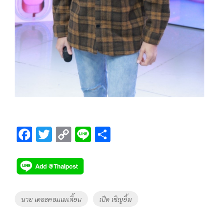
F
T
C
Li
S
ac
wi
o
n
h
e
tt
p
e
ar
b
er
y
e
o
Li
Tags
นาย เดอะคอมเมเดี้ยน
เป็ด เชิญยิ้ม
o
n