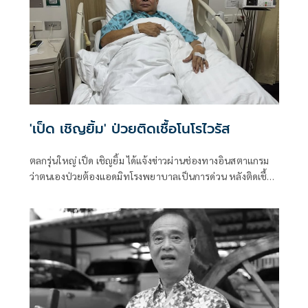
ของเหล่าศิลปินตลกไทย กับความภูมิใจที่มีอาคารสำนักงาน
สมาคมหลังใหม่อย่างเป็นทางการในยุค นายกโอบะ เสียงเหน่อ
'เป็ด เชิญยิ้ม' ป่วยติดเชื้อโนโรไวรัส
ตลกรุ่นใหญ่ เป็ด เชิญยิ้ม ได้แจ้งข่าวผ่านช่องทางอินสตาแกรม
ว่าตนเองป่วยต้องแอดมิทโรงพยาบาลเป็นการด่วน หลังติดเชื้อ
โนโรไวรัส