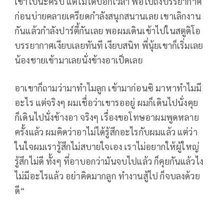
เข้าไปนะครับ แต่ไม่ได้บอกเวลา พอไปถึงบรรยากาศ
ก่อนบ่ายคลายเครียดกำลังสนุกสนานเลย เขาเลิกงาน
กันแล้วกำลังปาร์ตี้กันเลย พอผมเดินเข้าไปในสตูดิโอ
บรรยากาศเงียบเลยทันที เงียบสนิท พี่นุ้ยเขาก็เริ่มเลย
น้องชายเข้ามาเลยนั่งข้างอาเป็ดเลย
อาเขาก็ถามว่ามาทำไมลูก เข้ามาก่อนซิ มาหาทำไมมี
อะไร แต่จริงๆ ผมเชื่อว่าเขารออยู่ ผมก็เดินไปนั่งคุย
ก็เดินไปนั่งข้างอา จริงๆ เรื่องขอโทษอาผมพูดหลาย
ครั้งแล้ว ผมคิดว่าอาไม่ได้รู้สึกอะไรกับผมแล้ว แต่ว่า
ในใจผมเรารู้สึกไม่สบายใจเอง เราไม่อยากให้ผู้ใหญ่
รู้สึกไม่ดี ทั้งๆ ที่อาบอกว่ามันจบไปแล้ว ก็คุยกันแล้วไง
ไม่มีอะไรแล้ว อย่าคิดมากลูก ทำงานสู้ไป ก็จบลงด้วย
ดี“