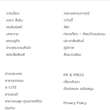
การเมือง
กรองสถานการณ์
เปลว สีเงิน
วาไรตี้
คอลัมนิสต์
กีฬา
บทความ
ท่องเที่ยว – ศิลปวัฒนธรรม
เศรษฐกิจ
ประชาสัมพันธ์
ข่าวพระราชสำนัก
ภูมิภาค
หนังสือพิมพ์
สิ่งแวดล้อม
ต่างประเทศ
PR & PRESS
อาชญากรรม
เกี่ยวกับเรา
X-CITE
ติดต่อและ สนับสนุน
ยานยนต์
สาธารณสุข-คุณภาพชีวิต
Privacy Policy
บันเทิง