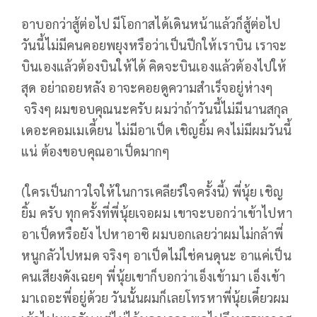
อาบอกว่าสู้ต่อไป มีโอกาสได้เดินหน้าแล้วก็สู้ต่อไป
วันนี้ไม่มีคนคอยพยุงหรือว่าเป็นปีกให้เราบิน เราจะ
บินเองแล้วต้องบินให้ได้ คิดจะบินเองแล้วต้องไปให้
สุด อย่าถอยหลัง อาจะคอยดูความสำเร็จอยู่ห่างๆ
จริงๆ ผมขอบคุณนะครับ ผมว่าถ้าวันนี้ไม่มีนานสกุล
เดอะคอมเมเดี้ยน ไม่มีอาเป็ด เชิญยิ้ม คงไม่มีผมวันนี้
แน่ ต้องขอบคุณอาเป็ดมากๆ
(ใครเป็นกาวใจให้ในการเคลียร์ใจครั้งนี้) พี่นุ้ย เชิญ
ยิ้ม ครับ ทุกครั้งที่พี่นุ้ยเจอผม เขาจะบอกว่าเข้าไปหา
อาเป็ดหรือยัง ไปหาอาซิ ผมบอกเลยว่าผมไม่กล้าพี่
หนูกลัวไปหมด จริงๆ อาเป็ดไม่ใช่คนดุนะ อาแค่เป็น
คนเสียงดังเฉยๆ พี่นุ้ยเขาก็บอกว่าเอ็งเข้ามา เอ็งเข้า
มาเถอะพี่อยู่ด้วย วันนั้นผมก็เลยโทรหาพี่นุ้ยเดี๋ยวผม