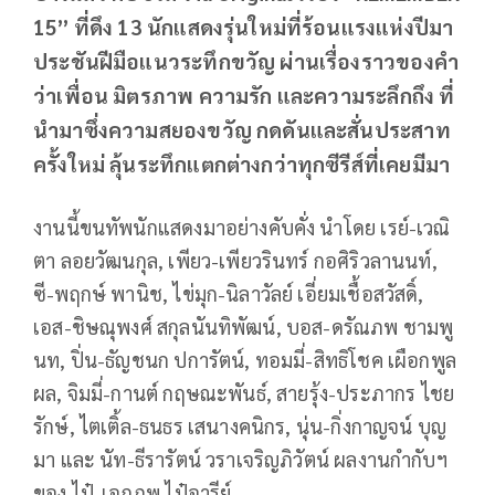
15” ที่ดึง 13 นักแสดงรุ่นใหม่ที่ร้อนแรงแห่งปีมา
ประชันฝีมือแนวระทึกขวัญ ผ่านเรื่องราวของคำ
ว่าเพื่อน มิตรภาพ ความรัก และความระลึกถึง ที่
นำมาซึ่งความสยองขวัญ กดดันและสั่นประสาท
ครั้งใหม่ ลุ้นระทึกแตกต่างกว่าทุกซีรีส์ที่เคยมีมา
งานนี้ขนทัพนักแสดงมาอย่างคับคั่ง นำโดย เรย์-เวณิ
ตา ลอยวัฒนกุล, เพียว-เพียวรินทร์ กอศิริวลานนท์,
ซี-พฤกษ์ พานิช, ไข่มุก-นิลาวัลย์ เอี่ยมเชื้อสวัสดิ์,
เอส-ชิษณุพงศ์ สกุลนันทิพัฒน์, บอส-ดรัณภพ ชามพู
นท, ปิ่น-ธัญชนก ปการัตน์, ทอมมี่-สิทธิโชค เผือกพูล
ผล, จิมมี่-กานต์ กฤษณะพันธ์, สายรุ้ง-ประภากร ไชย
รักษ์, ไตเติ้ล-ธนธร เสนางคนิกร, นุ่น-กิ่งกาญจน์ บุญ
มา และ นัท-ธีรารัตน์ วราเจริญภิวัตน์ ผลงานกำกับฯ
ของ ไป๋-เอกภพ ไป๋อารีย์