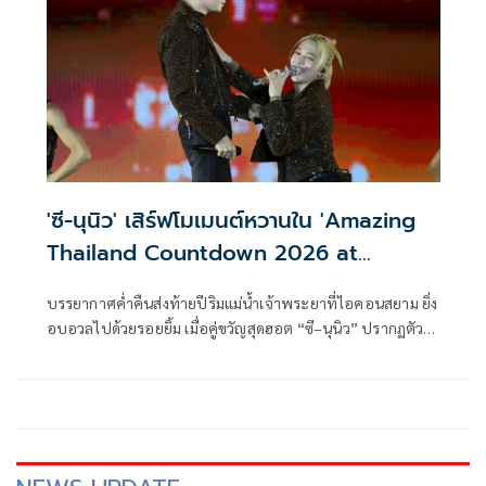
'ซี-นุนิว' เสิร์ฟโมเมนต์หวานใน 'Amazing
Thailand Countdown 2026 at
ICONSIAM'
บรรยากาศค่ำคืนส่งท้ายปีริมแม่น้ำเจ้าพระยาที่ไอคอนสยาม ยิ่ง
อบอวลไปด้วยรอยยิ้ม เมื่อคู่ขวัญสุดฮอต “ซี–นุนิว” ปรากฏตัว
บนเวที “Amazing Thailand Countdown 2026 at
ICONSIAM” เรียกเสียงกรี๊ดกระหึ่มทั่ว River Park ตั้งแต่วินาที
แรกที่ขึ้นเวที