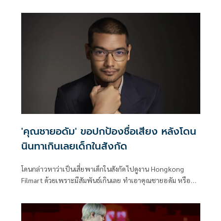
คนในกองถ่ายที่ทำตัวไม่เหมาะสม ทั้งแคสติ้งหลอกขายคอร์สนัก
แสดง หรือนักแสดงโดนถ่าย Love Scene เอาไปพูดในเชิง
Sexual Harassment ใน Social Media ของตัวเอง งานนี้เจ้าตัว
บอกออกมาเตือนด้วยความหวังดี ถ้าล้ำเส้นเกินไป อาจนำไปสู่
การแจ้งความอาญา ในขณะที่นักแสดงหนุ่ม โบท ไรวินทร์ ก็ได้
ออกมาโพสต์ข้อความแจ้งเตือนภัยให้ระวังถูกหลอกไปแคสงาน
เช่นกัน
'คุณชายอดัม' ขอปกป้องชื่อเสียง หลังโดน
นินทาเกินเลยเด็กในสังกัด
โดนกล่าวหาว่าเป็นเสี่ยพาเด็กในสังกัดไปดูงาน Hongkong
Filmart ด้วยเพราะมีสัมพันธ์เกินเลย ทำเอาคุณชายอดัม หรือ
หม่อมราชวงศ์เฉลิมชาตรี ยุคล ต้องตามหาคนพูดว่าเป็นใคร
เพื่อให้ทุกคนรับรู้ว่าตนไม่นิ่งเฉยกับการที่มีคนพูดว่าร้ายหรือ
นินทาในสิ่งที่ไม่ถูกต้อง