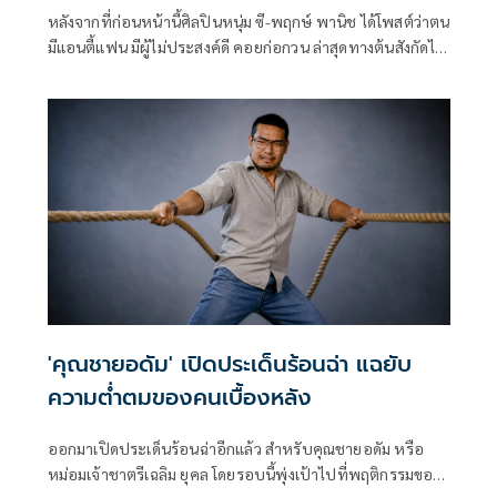
หลังจากที่ก่อนหน้านี้ศิลปินหนุ่ม ซี-พฤกษ์ พานิช ได้โพสต์ว่าตน
มีแอนตี้แฟน มีผู้ไม่ประสงค์ดี คอยก่อกวน ล่าสุดทางต้นสังกัดได้
โพสต์ภาพหนุ่มซีเข้าพบ พล.ต.ต.ศิริวัฒน์ ดีพอ ผู้บังคับการ
ตำรวจสืบสวนสอบสวนอาชญากรรมทางเทคโนโลยี 1
(ผบก.สอท.1) เพื่อร้องทุกข์และดำเนินการทางกฎหมายกับผู้ที่
เผยแพร่ข้อมูล ภาพ คลิปวิดีโอ ผ่านสื่อสังคมออนไลน์ ซึ่งอาจเข้า
ข่ายเป็นข้อมูลอันเป็นเท็จ
'คุณชายอดัม' เปิดประเด็นร้อนฉ่า แฉยับ
ความต่ำตมของคนเบื้องหลัง
ออกมาเปิดประเด็นร้อนฉ่าอีกแล้ว สำหรับคุณชายอดัม หรือ
หม่อมเจ้าชาตรีเฉลิม ยุคล โดยรอบนี้พุ่งเป้าไปที่พฤติกรรมของ