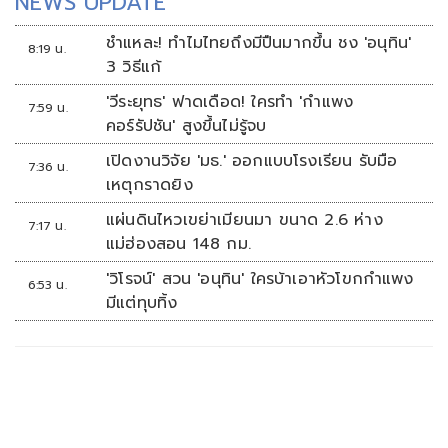
NEWS UPDATE
ชำแหละ! ทำไมไทยถึงมีปืนมากขึ้น ชง 'อนุทิน'
8:19 น.
3 วิธีแก้
'วีระยุทธ' ฟาดเดือด! ใครทำ 'กำแพง
7:59 น.
คอร์รัปชัน' สูงขึ้นไม่รู้จบ
เปิดงานวิจัย 'มธ.' ออกแบบโรงเรียน รับมือ
7:36 น.
เหตุกราดยิง
แผ่นดินไหวเขย่าเมียนมา ขนาด 2.6 ห่าง
7:17 น.
แม่ฮ่องสอน 148 กม.
'วิโรจน์' สวน 'อนุทิน' ใครบ้าเอาหัวโขกกำแพง
6:53 น.
มีแต่ทุบทิ้ง