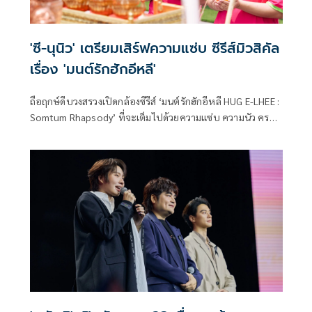
'ซี-นุนิว' เตรียมเสิร์ฟความแซ่บ ซีรีส์มิวสิคัล
เรื่อง 'มนต์รักฮักอีหลี'
ถือฤกษ์ดีบวงสรวงเปิดกล้องซีรีส์ ‘มนต์รักฮักอีหลี HUG E-LHEE :
Somtum Rhapsody’ ที่จะเต็มไปด้วยความแซ่บ ความนัว ครบ
เครื่องความสนุก ที่ ‘ดูมันดิ’ กล้าลุย กล้าทำ กล้าที่เสิร์ฟอรรถรส
ใหม่ ๆ ให้วงการกับซีรีส์ Musical Boy Love เรื่องแรก ด้วยการ
พัฒนาด้านความบันเทิงของบอสใหญ่ ‘อ๊อฟชั่น-กิตติพัฒน์
จำปา’ พร้อมนำหนึ่งก้าวผ่านไอเดียใหม่ ๆ ให้น่าสนใจในการทำ
ซีรีส์ โดยเป็นผลงานภายใต้การผลิตของ ‘บริษัท มันดีเวิร์ค จำกัด’