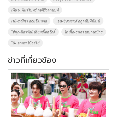
เพียว-เพียวรินทร์ กอศิริวลานนท์
เรย์-เวณิตา ลอยวัฒนกุล
เอส-ชิษณุพงศ์ สกุลนันทิพัฒน์
ไข่มุก-นิลาวัลย์ เอี่ยมเชื้อสวัสดิ์
ไตเติ้ล-ธนธร เสนางคนิกร
ไป๋-เอกภพ ไป๋อารีย์
ข่าวที่เกี่ยวข้อง