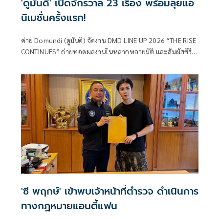
'ดูมันดิ' เปิดจักรวาล 23 เรื่อง พร้อมลุยแอ
นิเมชั่นครั้งแรก!
ค่าย Domundi (ดูมันดิ) จัดงาน DMD LINE UP 2026 “THE RISE
CONTINUES” ถ่ายทอดผลงานในหลากหลายมิติ และสัมผัสซีรีส์
ในมุมมองใหม่ ๆ โดยยืนหนึ่งในฐานะผู้สร้างสรรค์ ซีรีส์ Boy Love
ที่โดดเด่นด้วยศักยภาพการผลิต และแนวคิดสร้างสรรค์ที่แตก
ต่าง พร้อมแล้วที่จะพาทุก ๆ ท่าน ไปรับประสบการณ์ครั้งใหม่
'ซี พฤกษ์' เข้าพบเจ้าหน้าที่ตำรวจ ดำเนินการ
ทางกฏหมายแอนตี้แฟน