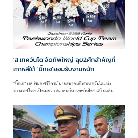
'ส.เทควันโด'จัดทัพใหญ่ ลุย2ศึกสำคัญที่
เกาหลีใต้ 'บิ๊กเอ'ยอมรับงานหนัก
"บิ๊กเอ" ผศ.พิมล ศรีวิกรม์ นายสมาคมกีฬาเทควันโดแห่ง
ประเทศไทย เปิดเผยว่า สมาคมกีฬาเทควันโดฯ เตรียมส่ง
นักกีฬาเทควันโดทีมชาติไทย ชุดใหญ่ เข้าร่วมการแข่งขัน
รายการสำคัญที่เมืองชุนชอน ประเทศเกาหลีใต้ รวม 2 รายการ
ประกอบด้วย รายการ "Chuncheon 2026 World Taekwondo
World Cup Team Championships Series" ระหว่างวันที่ 14-
16 ก.ค.69 ต่อเนื่องด้วยรายการ "2026 Chuncheon Korea
Open International Taekwondo Championships" ระหว่าง