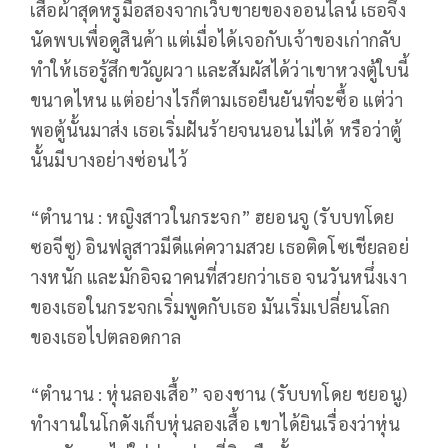
เสื้อผ้าสุดหรูมือสองจากเว็บขายของออนไลน์ เธอจึง
นัดพบเพื่อดูสินค้า แต่เมื่อได้เจอกับเจ้าของเก่ากลับ
ทำให้เธอรู้สึกขวัญผวา และสัมผัสได้ว่าเขาหวงตู้ใบนี้
ขนาดไหน แต่อย่างไรก็ตามเธอยืนยันที่จะซื้อ แต่ว่า
พอตู้นั้นมาส่ง เธอเริ่มฝันร้ายจนนอนไม่ได้ หรือว่าตู้
นั้นมีบางอย่างซ่อนไว้
“ตำนาน : หญิงสาวในกระจก” ฮยอนจู (รับบทโดย
ซอจีซู) อินฟลูสาวมีดีแค่ความสวย เธอติดโซเชียลอย่
างหนัก และมักอิจฉาคนที่สวยกว่าเธอ จนวันหนึ่งเงา
ของเธอในกระจกเริ่มพูดกับเธอ มันเริ่มเปลี่ยนโลก
ของเธอไปตลอดกาล
“ตำนาน : หุ่นลองเสื้อ” จองชาน (รับบทโดย ชยอนู)
ทำงานในโกดังเก็บหุ่นลองเสื้อ เขาได้ยินเรื่องว่าหุ่น