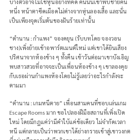
บางตัวอาจไม่ใช่หุ่นอย่างที่คิด คืนนั้นเขาพบชายคน
หนึ่ง หน้าตาซีดเผือดไม่ต่างจากหุ่นลองเสื้อ และนั่น
เป็นเพียงจุดเริ่มต้นของฝันร้ายเท่านั้น
“ตำนาน : กำแพง” จองคยุน (รับบทโดย จองวอน
ชาง)เพิ่งย้ายเข้าอพาร์ตเมนต์ใหม่ แต่เขาได้ยินเสียง
ปริศนาจากห้องข้าง ๆ ทั้งคืน เช้าวันต่อมาเขาบังเอิญ
พบสาวสวยที่อาจจะเป็นเพื่อนห้องข้าง ๆ เขาลองคุย
กับเธอผ่านกำแพงห้องโดยไม่รู้เลยว่าอะไรกำลังจะ
ตามมา
“ตำนาน : เกมหนีตาย” เพื่อนสามคนที่ชอบเล่นเกม
Escape Rooms มาก ขอไปลองฝีมือสถานที่เพิ่งเปิด
ใหม่ โดยมีกฎแค่ว่ามีคำใบ้แค่ข้อเดียว ไม่จำกัดเวลา
หนี แต่กลายเป็นว่าพวกเขาได้ย่างกรายเข้าสู่เขาวงกต