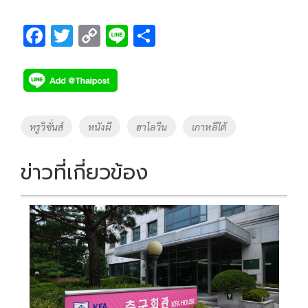
F
T
C
Li
S
ac
wi
o
n
h
e
tt
p
e
ar
b
er
y
e
o
Li
Tags
ทรูวิชั่นส์
หนังผี
ฮาโลวีน
เกาหลีใต้
o
n
k
k
ข่าวที่เกี่ยวข้อง