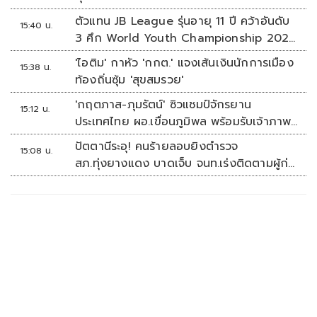
ตัวแทน JB League รุ่นอายุ 11 ปี คว้าอันดับ
15:40 น.
3 ศึก World Youth Championship 2026
ที่สิงคโปร์
'ไอติม' กาหัว 'กกต.' แจงเส้นเงินนักการเมือง
15:38 น.
ท้องถิ่นซุ้ม 'สุขสมรวย'
'กฤตภาส-ภุมรัตน์' ซิวแชมป์จักรยาน
15:12 น.
ประเทศไทย ผอ.เขื่อนภูมิพล พร้อมรับเจ้าภาพ
ต่อ ปี 2570
ปัตตานีระอุ! คนร้ายลอบยิงตำรวจ
15:08 น.
สภ.ทุ่งยางแดง บาดเจ็บ จนท.เร่งติดตามผู้ก่อ
เหตุ