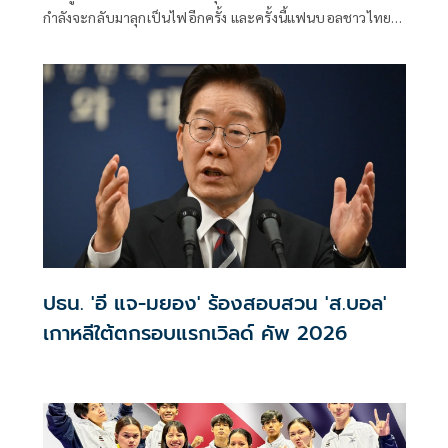
กำลังจะกลับมาลุกเป็นไฟอีกครั้ง และครั้งนี้แฟนบอลชาวไทย
จะไม่พลาดทุกวินาทีสำคัญ เมื่อ ทรูวิชั่นส์ นาว (TrueVisions
NOW) คว้าสิทธิ์ถ่ายทอดสดการแข่งขันฟุตบอลชิงแชมป์
อาเซียนอย่างเป็นทางการแต่เพียงผู้เดียวในประเทศไทย พร้อม
เปิดประสบการณ์การรับชมที่เหนือชั้นด้วยภาพและเสียงคมชัด
เต็มอิ่มไปกับบรรยากาศการแข่งขันที่แฟนบอลรอคอย
ปธน. 'อี แจ-มยอง' ร้องสอบสวน 'ส.บอล'
เกาหลีใต้ตกรอบแรกเวิลด์ คัพ 2026