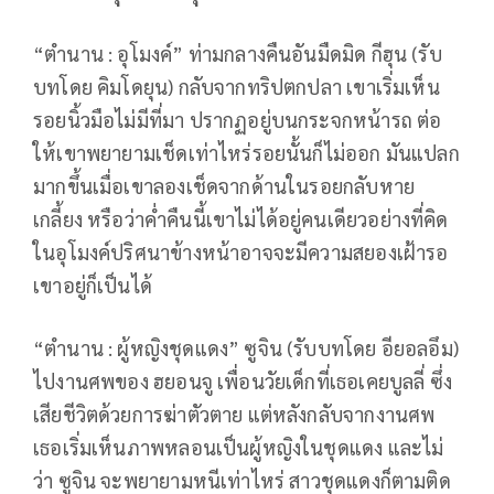
“ตำนาน : อุโมงค์” ท่ามกลางคืนอันมืดมิด กีฮุน (รับ
บทโดย คิมโดยุน) กลับจากทริปตกปลา เขาเริ่มเห็น
รอยนิ้วมือไม่มีที่มา ปรากฏอยู่บนกระจกหน้ารถ ต่อ
ให้เขาพยายามเช็ดเท่าไหร่รอยนั้นก็ไม่ออก มันแปลก
มากขึ้นเมื่อเขาลองเช็ดจากด้านในรอยกลับหาย
เกลี้ยง หรือว่าค่ำคืนนี้เขาไม่ได้อยู่คนเดียวอย่างที่คิด
ในอุโมงค์ปริศนาข้างหน้าอาจจะมีความสยองเฝ้ารอ
เขาอยู่ก็เป็นได้
“ตำนาน : ผู้หญิงชุดแดง” ซูจิน (รับบทโดย อียอลอึม)
ไปงานศพของ ฮยอนจู เพื่อนวัยเด็กที่เธอเคยบูลลี่ ซึ่ง
เสียชีวิตด้วยการฆ่าตัวตาย แต่หลังกลับจากงานศพ
เธอเริ่มเห็นภาพหลอนเป็นผู้หญิงในชุดแดง และไม่
ว่า ซูจิน จะพยายามหนีเท่าไหร่ สาวชุดแดงก็ตามติด