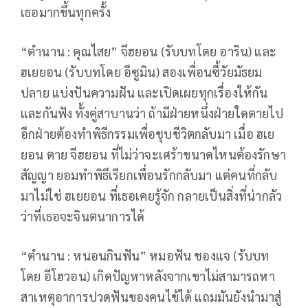
เธอมากขึ้นทุกครั้ง
“ตำนาน : คุณไสย” จีฮยอน (รับบทโดย อาริน) และ
ฮเยยอน (รับบทโดย อีซูมิน) สองเพื่อนซี้วัยมัธยม
ปลาย แบ่งปันความฝัน และเปิดเผยทุกเรื่องให้กัน
และกันฟัง ทั้งคู่สาบานว่า ถ้ามีฝ่ายหนึ่งฝ่ายใดตายไป
อีกฝ่ายต้องทำพิธีกรรมเพื่อชุบชีวิตกลับมา เมื่อ ฮเย
ยอน ตาย จีฮยอน ที่ไม่ว่าจะเศร้าขนาดไหนต้องรักษา
สัญญา ยอมทำพิธีเรียกเพื่อนรักกลับมา แต่คนที่กลับ
มาไม่ใช่ ฮเยยอน ที่เธอเคยรู้จัก กลายเป็นสิ่งที่น่ากลัว
ว่าที่เธอจะจินตนาการได้
“ตำนาน : หนอนกินฟัน” หมอฟัน ชองแจ (รับบท
โดย อีโฮวอน) เกิดปัญหาหลังจากเขาไม่สามารถหา
สาเหตุอาการปวดฟันของคนไข้ได้ แถมมันยังนำมาสู่