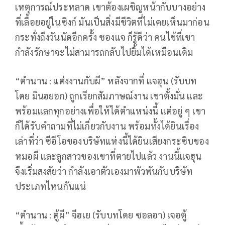
เหตุการณ์ประหลาด เขาต้องเผชิญหน้ากับบางอย่าง
ที่เลื้อยอยู่ในซิงก์ มันเป็นสิ่งมีชีวิตที่ไม่เคยเห็นมาก่อน
กระทั่งถึงวันนัดอีกครั้ง ชองแจ ก็รู้ดีว่า คนไข้ที่เขา
กำลังรักษาจะไม่สามารถกลับไปยิ้มได้เหมือนเดิม
“ตำนาน : แต่งงานกับผี” หลังจากที่ แจฮุน (รับบท
โดย มินฮยอก) ถูกเรียกสัมภาษณ์งาน เขาตั้งมั่น และ
พร้อมแลกทุกอย่างเพื่อให้ได้ตำแหน่งนี้ แต่อยู่ ๆ เขา
ก็ได้รับคำถามที่ไม่เกี่ยวกับงาน พร้อมทั้งได้ยินเรื่อง
เล่าที่ว่า ซีอีโอของบริษัทแห่งนี้ได้ยินเสียงกระซิบของ
หมอผี และลูกสาวของเขาที่ตายไปแล้ว งานนี้แจฮุน
จึงเริ่มสงสัยว่า กำลังเอาตัวเองมาพัวพันกับบริษัท
ประเภทไหนกันแน่
“ตำนาน : ตู้ผี” จีฮเย (รับบทโดย ซอลอา) เจอตู้