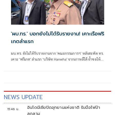
วันที่ 18-22 ก.ค.69
'ผบ.ทร.' บอกยังไม่ได้รับรายงาน! เคาะเรือฟริ
เกตลำแรก
ผบ.ทร. ยังไม่ได้รับรายงานจาก 'คณะกรรมการฯ' หลังสะพัด ทร.
เคาะ 'ฟริเกต' ลำแรก 'บริษัท Hanwha' จากเกาหลีใต้ ย้ำขอให้
รอ ยังตอบอะไรไม่ได้ ถ้าตอบไป จะผิดกฎหมาย
NEWS UPDATE
อินโดนีเซียปิดอุทยานแห่งชาติ รับมือไฟป่า
15:46 น.
ลุกลาม