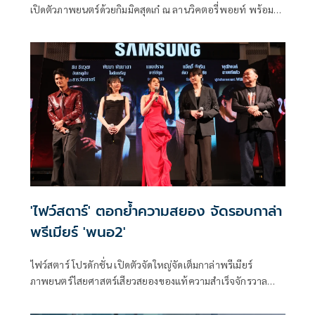
เปิดตัวภาพยนตร์ด้วยกิมมิคสุดเก๋ ณ ลานวิคตอรี่พอยท์ พร้อม
ยกขบวนเหล่านักแสดงนำขึ้นรถแห่พี่นาคสุดยิ่งใหญ่ถือฤกษ์ดีวน
รอบอนุสาวรีย์ชัยสมรภูมิ และเปิดประเดิมด้วยโชว์จากศิลปิน
SPRITE(สไปร์ท) ในเพลง ผีพี่นาค ซึ่งเป็นหนึ่งในเพลงประกอบ
ภาพยนตร์ พี่นาค5
'ไฟว์สตาร์' ตอกย้ำความสยอง จัดรอบกาล่า
พรีเมียร์ 'พนอ2'
ไฟว์สตาร์ โปรดักชั่น เปิดตัวจัดใหญ่จัดเต็มกาล่าพรีเมียร์
ภาพยนตร์ไสยศาสตร์เสียวสยองของแท้ความสําเร็จจักรวาล
“ลองของ” สู่ตํานานความสยองของ “ครูพนอ” จะกลับมาเสียว
สยองอีกครั้งใน “พนอ2” โดยภาพยนตร์จะบอกเล่าเรื่องราวหลัง