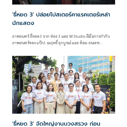
'ธี่หยด 3' ปล่อยโปสเตอร์คาแรคเตอร์เหล่า
นักแสดง
ภาพยนตร์ ธี่หยด3 จาก ช่อง 3 และ M Studio ฝีมือการกำกับ
ภาพยนตร์ของ แป๊ป- ณฤทธิ์ ยุวบูรณ์ และ ต้อม-ธนเดช
ประดิษฐ์ ปล่อยภาพโปสเตอร์คาแรคเตอร์นักแสดงออกมาแบบ
ครบเซ็ท เมื่อความสยองกลับมาอีกครั้ง ถึงเวลาเผชิญหน้าสู่บท
สรุปสุดท้าย!
'ธี่หยด 3' จัดใหญ่งานบวงสรวง ก่อน