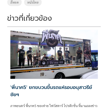
o
Li
Tags
ธี่หยด
หนังไทย
o
n
k
k
ข่าวที่เกี่ยวข้อง
'พี่นาค5' ยกขบวนขึ้นรถแห่รอบอนุสาวรีย์
ชัยฯ
ภาพยนตร์ พี่นาค5 ของค่าย ไฟว์สตาร์ โปรดักชั่น ที่มาแถลงข่าว