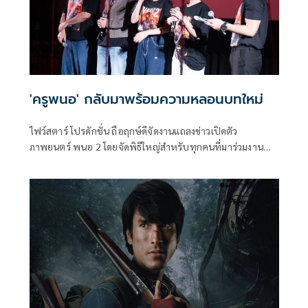
'ครูพนอ' กลับมาพร้อมความหลอนบทใหม่
ไฟว์สตาร์ โปรดักชั่น ถือฤกษ์ดีจัดงานแถลงข่าวเปิดตัว
ภาพยนตร์ พนอ 2 โดยจัดพิธีใหญ่สำหรับทุกคนที่มาร่วมงาน
เพื่อปัดเป่า ป้องกัน คุ้มครองในสิ่งที่เรามองไม่เห็นส่งท้ายปี เพื่อ
เปิดโภคทรัพย์ให้ทุกท่านได้รับเงินรับทองรับแต่สิ่งดีๆตลอดไป
โดยอาจารย์หนุ่ม หมอดูเทวดา แชมป์ศึกชิงจ้าวหมอดู
ประเทศไทย เป็นผู้ทำพิธีในครั้งนี้