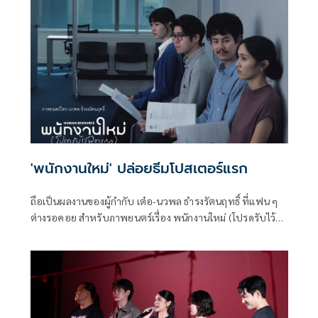
จากที่ พนอ ได้คืนพลังเทพสามตา ชีวิตของพนอก็เหมือนถูก
รีเซ็ตเริ่มความทรงจําใหม่กับการเรียนในรั้ววิทยาลัยครูอย่างที่
เธอใฝ่ฝัน โดยมี เปี๊ยก คอยเฝ้ามองและช่วยเหลือเธออยู่ห่างๆ
'พนักงานใหม่' ปล่อยธีมโปสเตอร์แรก
ถือเป็นผลงานของผู้กำกับ เต๋อ-นวพล ธำรงรัตนฤทธิ์ ที่แฟน ๆ
ต่างรอคอย สำหรับภาพยนตร์เรื่อง พนักงานใหม่ (โปรดรับไว้
พิจารณา) HUMAN RESOURCE’ ล่าสุด ปล่อยธีมโปสเตอร์แรก
อย่างเป็นทางการ โดย GDH ร่วมสร้างกับ One Cool Connect
และ JAI Studios เข้าฉาย 29 มกราคมนี้ ในโรงภาพยนตร์