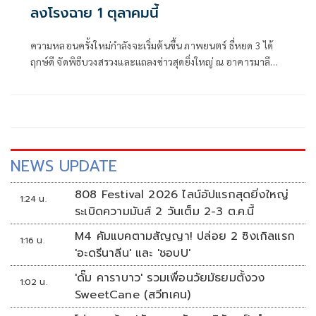
ลงโรงฉาย 1 ตุลาคมนี้
ความหลอนครั้งใหม่กำลังจะเริ่มต้นขึ้น ภาพยนตร์ ธี่หยด 3 ได้
ฤกษ์ดี จัดพิธีบวงสรวงและแถลงข่าวสุดยิ่งใหญ่ ณ อาคารมาลี
นนท์ พระราม 4 โดยมี ช่อง 3 และ M Studio นำโดย เทรซีแอนน์
มาลีนนท์ ผู้ช่วยประธานเจ้าหน้าที่ปฏิบัติการกลุ่ม บมจ.บีอีซี
เวิลด์, สุรเชษฐ์ อัศวเรืองอนันต์ ประธานเจ้าหน้าที่บริหาร M
Studio , ปิ่นกมล มาลีนนท์ ผู้ช่วยประธานเจ้าหน้าที่ปฏิบัติ
การกลุ่ม บมจ.บีอีซี เวิลด์
NEWS UPDATE
808 Festival 2026 ไลน์อัปแรกสุดยิ่งใหญ่
1:24 น.
ระเบิดความมันส์ 2 วันเต็ม 2-3 ต.ค.นี้
M4 คัมแบคตามสัญญา! ปล่อย 2 ซิงเกิลแรก
1:16 น.
'อะดรีนาลีน' และ 'ชอบU'
'ดั๊ม คาราบาว' รวมเพื่อนวัยมัธยมตั้งวง
1:02 น.
SweetCane (สวีทเคน)