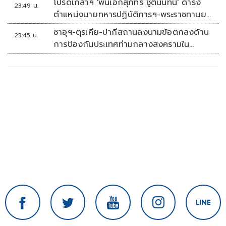
โปรดเกล้าฯ 'พันเอกสุภัทร ชูตินันทน์' ดำรง
23:49 น.
ตำแหน่งนายทหารปฏิบัติการฯ-พระราชทานยศ
'พลตรี'
ซาอุฯ-ตุรเคีย-ปากีสถานลงนามข้อตกลงด้าน
23:45 น.
การป้องกันประเทศท่ามกลางสงครามใน
ภูมิภาค