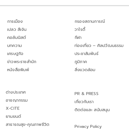
การเมือง
กรองสถานการณ์
เปลว สีเงิน
วาไรตี้
คอลัมนิสต์
กีฬา
บทความ
ท่องเที่ยว – ศิลปวัฒนธรรม
เศรษฐกิจ
ประชาสัมพันธ์
ข่าวพระราชสำนัก
ภูมิภาค
หนังสือพิมพ์
สิ่งแวดล้อม
ต่างประเทศ
PR & PRESS
อาชญากรรม
เกี่ยวกับเรา
X-CITE
ติดต่อและ สนับสนุน
ยานยนต์
สาธารณสุข-คุณภาพชีวิต
Privacy Policy