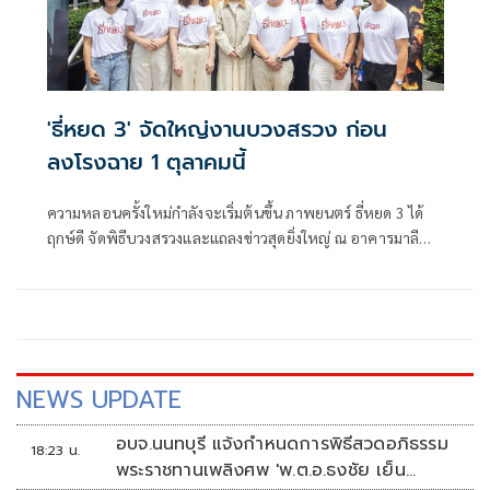
'ธี่หยด 3' จัดใหญ่งานบวงสรวง ก่อน
ลงโรงฉาย 1 ตุลาคมนี้
ความหลอนครั้งใหม่กำลังจะเริ่มต้นขึ้น ภาพยนตร์ ธี่หยด 3 ได้
ฤกษ์ดี จัดพิธีบวงสรวงและแถลงข่าวสุดยิ่งใหญ่ ณ อาคารมาลี
นนท์ พระราม 4 โดยมี ช่อง 3 และ M Studio นำโดย เทรซีแอนน์
มาลีนนท์ ผู้ช่วยประธานเจ้าหน้าที่ปฏิบัติการกลุ่ม บมจ.บีอีซี
เวิลด์, สุรเชษฐ์ อัศวเรืองอนันต์ ประธานเจ้าหน้าที่บริหาร M
Studio , ปิ่นกมล มาลีนนท์ ผู้ช่วยประธานเจ้าหน้าที่ปฏิบัติ
การกลุ่ม บมจ.บีอีซี เวิลด์
NEWS UPDATE
อบจ.นนทบุรี แจ้งกำหนดการพิธีสวดอภิธรรม
18:23 น.
พระราชทานเพลิงศพ 'พ.ต.อ.ธงชัย เย็น