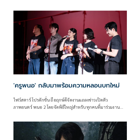
พิจารณา) HUMAN RESOURCE’ ล่าสุด ปล่อยธีมโปสเตอร์แรก
อย่างเป็นทางการ โดย GDH ร่วมสร้างกับ One Cool Connect
และ JAI Studios เข้าฉาย 29 มกราคมนี้ ในโรงภาพยนตร์
'ครูพนอ' กลับมาพร้อมความหลอนบทใหม่
ไฟว์สตาร์ โปรดักชั่น ถือฤกษ์ดีจัดงานแถลงข่าวเปิดตัว
ภาพยนตร์ พนอ 2 โดยจัดพิธีใหญ่สำหรับทุกคนที่มาร่วมงาน
เพื่อปัดเป่า ป้องกัน คุ้มครองในสิ่งที่เรามองไม่เห็นส่งท้ายปี เพื่อ
เปิดโภคทรัพย์ให้ทุกท่านได้รับเงินรับทองรับแต่สิ่งดีๆตลอดไป
โดยอาจารย์หนุ่ม หมอดูเทวดา แชมป์ศึกชิงจ้าวหมอดู
ประเทศไทย เป็นผู้ทำพิธีในครั้งนี้