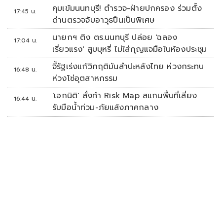
ประเสริฐ'
คุมเข้มนนทบุรี! ตำรวจ-ฝ่ายปกครอง ร่วมตั้ง
17:45 น.
ด่านตรวจจับอาวุธปืนเป็นพิเศษ
นายกฯ ติง ตร.นนทบุรี ปล่อย 'ฉลอง
17:04 น.
เรี่ยวแรง' สูบบุหรี่ ไม่ใส่กุญแจมือในห้องประชุม
จี้รัฐเร่งแก้วิกฤติมันสำปะหลังไทย ห่วงกระทบ
16:48 น.
ห่วงโซ่อุตสาหกรรม
'เอกนิติ' สั่งทำ Risk Map สแกนพื้นที่เสี่ยง
16:44 น.
รับมือน้ำท่วม-ภัยแล้งภาคกลาง