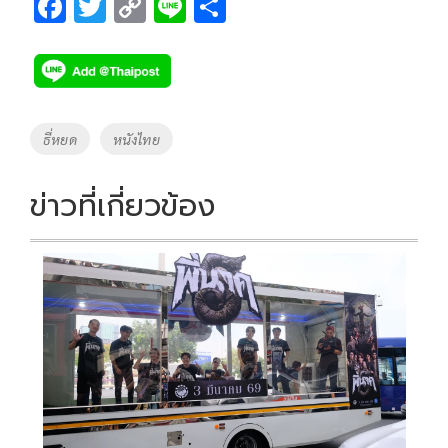
F
T
C
Li
S
ac
wi
o
n
h
e
tt
p
e
ar
b
er
y
e
o
Li
Tags
ธี่หยด
หนังไทย
o
n
k
k
ข่าวที่เกี่ยวข้อง