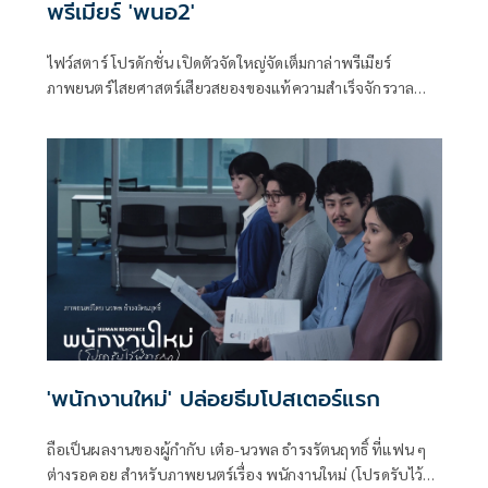
พรีเมียร์ 'พนอ2'
ไฟว์สตาร์ โปรดักชั่น เปิดตัวจัดใหญ่จัดเต็มกาล่าพรีเมียร์
ภาพยนตร์ไสยศาสตร์เสียวสยองของแท้ความสําเร็จจักรวาล
“ลองของ” สู่ตํานานความสยองของ “ครูพนอ” จะกลับมาเสียว
สยองอีกครั้งใน “พนอ2” โดยภาพยนตร์จะบอกเล่าเรื่องราวหลัง
จากที่ พนอ ได้คืนพลังเทพสามตา ชีวิตของพนอก็เหมือนถูก
รีเซ็ตเริ่มความทรงจําใหม่กับการเรียนในรั้ววิทยาลัยครูอย่างที่
เธอใฝ่ฝัน โดยมี เปี๊ยก คอยเฝ้ามองและช่วยเหลือเธออยู่ห่างๆ
'พนักงานใหม่' ปล่อยธีมโปสเตอร์แรก
ถือเป็นผลงานของผู้กำกับ เต๋อ-นวพล ธำรงรัตนฤทธิ์ ที่แฟน ๆ
ต่างรอคอย สำหรับภาพยนตร์เรื่อง พนักงานใหม่ (โปรดรับไว้