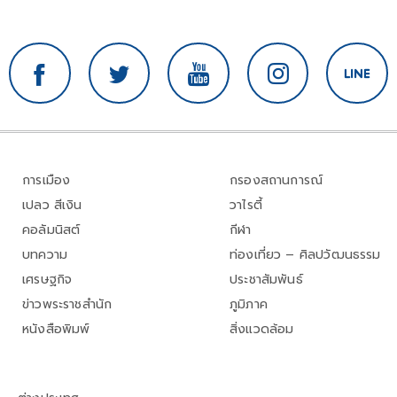
การเมือง
กรองสถานการณ์
เปลว สีเงิน
วาไรตี้
คอลัมนิสต์
กีฬา
บทความ
ท่องเที่ยว – ศิลปวัฒนธรรม
เศรษฐกิจ
ประชาสัมพันธ์
ข่าวพระราชสำนัก
ภูมิภาค
หนังสือพิมพ์
สิ่งแวดล้อม