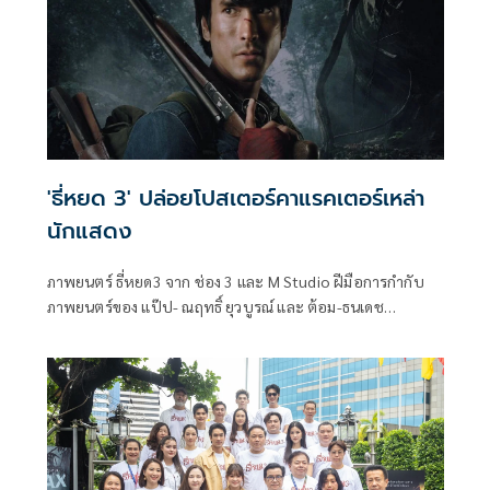
'ธี่หยด 3' ปล่อยโปสเตอร์คาแรคเตอร์เหล่า
นักแสดง
ภาพยนตร์ ธี่หยด3 จาก ช่อง 3 และ M Studio ฝีมือการกำกับ
ภาพยนตร์ของ แป๊ป- ณฤทธิ์ ยุวบูรณ์ และ ต้อม-ธนเดช
ประดิษฐ์ ปล่อยภาพโปสเตอร์คาแรคเตอร์นักแสดงออกมาแบบ
ครบเซ็ท เมื่อความสยองกลับมาอีกครั้ง ถึงเวลาเผชิญหน้าสู่บท
สรุปสุดท้าย!