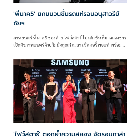
'พี่นาค5' ยกขบวนขึ้นรถแห่รอบอนุสาวรีย์
ชัยฯ
ภาพยนตร์ พี่นาค5 ของค่าย ไฟว์สตาร์ โปรดักชั่น ที่มาแถลงข่าว
เปิดตัวภาพยนตร์ด้วยกิมมิคสุดเก๋ ณ ลานวิคตอรี่พอยท์ พร้อม
ยกขบวนเหล่านักแสดงนำขึ้นรถแห่พี่นาคสุดยิ่งใหญ่ถือฤกษ์ดีวน
รอบอนุสาวรีย์ชัยสมรภูมิ และเปิดประเดิมด้วยโชว์จากศิลปิน
SPRITE(สไปร์ท) ในเพลง ผีพี่นาค ซึ่งเป็นหนึ่งในเพลงประกอบ
ภาพยนตร์ พี่นาค5
'ไฟว์สตาร์' ตอกย้ำความสยอง จัดรอบกาล่า