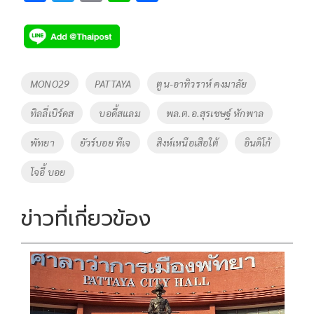
ac
wi
o
n
h
e
tt
p
e
ar
b
er
y
e
o
Li
Tags
MONO29
PATTAYA
ตูน-อาทิวราห์ คงมาลัย
o
n
ทิลลี่เบิร์ดส
บอดี้สแลม
พล.ต.อ.สุรเชษฐ์ หักพาล
k
k
พัทยา
ยัวร์บอย ทีเจ
สิงห์เหนือเสือใต้
อินดิโก้
โจอี้ บอย
ข่าวที่เกี่ยวข้อง