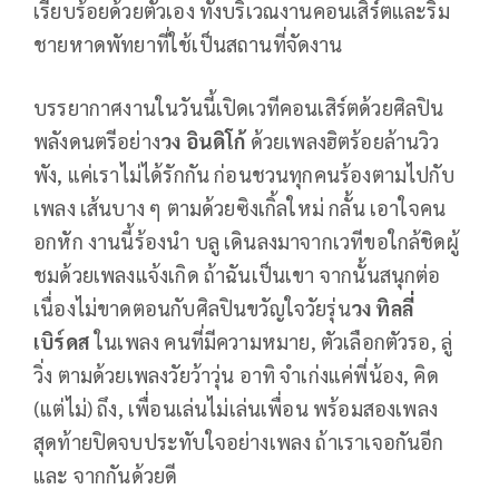
เรียบร้อยด้วยตัวเอง ทั้งบริเวณงานคอนเสิร์ตและริม
ชายหาดพัทยาที่ใช้เป็นสถานที่จัดงาน
บรรยากาศงานในวันนี้เปิดเวทีคอนเสิร์ตด้วยศิลปิน
พลังดนตรีอย่าง
วง อินดิโก้
ด้วยเพลงฮิตร้อยล้านวิว
พัง, แค่เราไม่ได้รักกัน ก่อนชวนทุกคนร้องตามไปกับ
เพลง เส้นบาง ๆ ตามด้วยซิงเกิ้ลใหม่ กลั้น เอาใจคน
อกหัก งานนี้ร้องนำ บลู เดินลงมาจากเวทีขอใกล้ชิดผู้
ชมด้วยเพลงแจ้งเกิด ถ้าฉันเป็นเขา จากนั้นสนุกต่อ
เนื่องไม่ขาดตอนกับศิลปินขวัญใจวัยรุ่น
วง ทิลลี่
เบิร์ดส
ในเพลง คนที่มีความหมาย, ตัวเลือกตัวรอ, ลู่
วิ่ง ตามด้วยเพลงวัยว้าวุ่น อาทิ จำเก่งแค่พี่น้อง, คิด
(แต่ไม่) ถึง, เพื่อนเล่นไม่เล่นเพื่อน พร้อมสองเพลง
สุดท้ายปิดจบประทับใจอย่างเพลง ถ้าเราเจอกันอีก
และ จากกันด้วยดี