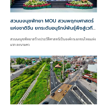
สวนนงนุชพัทยา MOU สวนพฤกษศาสตร์
แห่งชาติจีน ยกระดับอนุรักษ์พันธุ์พืชสู่เวที
โลก
สวนนงนุชพัทยาสร้างประวัติศาสตร์เป็นองค์กรเอกชนไทยแห่ง
แรก ลงนามคว