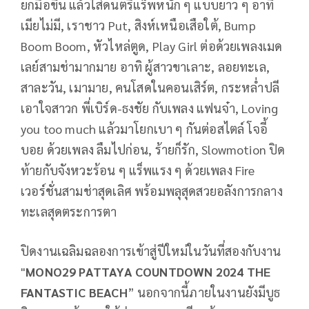
ยกมือขึ้น แล้วใส่ดนตรีแร็พหนัก ๆ แบบยาว ๆ อาทิ
เมียไม่มี, เราชาว Put, สิงห์เหนือเสือใต้, Bump
Boom Boom, หัวไหล่ตูด, Play Girl ต่อด้วยเพลงเมด
เลย์สามช่ามากมาย อาทิ ผู้สาวขาเลาะ, ลอยทะเล,
สาละวัน, เมามาย, คนโสดในคอนเสิร์ต, กระหล่ำปลี
เอาใจสาวก พี่เบิร์ด-ธงชัย กับเพลง แฟนจ๋า, Loving
you too much แล้วมาโยกเบา ๆ กันต่อสไตล์ โจอี้
บอย ด้วยเพลง ลืมไปก่อน, ร้ายก็รัก, Slowmotion ปิด
ท้ายกับจังหวะร้อน ๆ แร็พแรง ๆ ด้วยเพลง Fire
เวอร์ชั่นสามช่าสุดเลิศ พร้อมพลุสุดสวยอลังการกลาง
ทะเลสุดตระการตา
ปิดงานเฉลิมฉลองการเข้าสู่ปีใหม่ในวันที่สองกับงาน
"
MONO29 PATTAYA COUNTDOWN 2024 THE
FANTASTIC BEACH
” นอกจากนี้ภายในงานยังมีบูธ