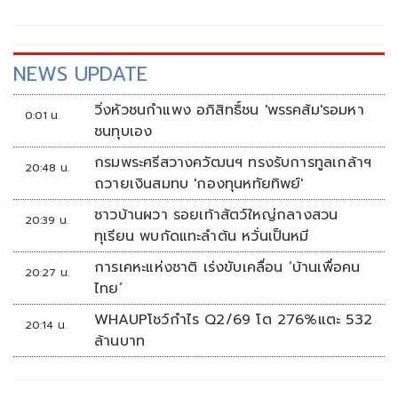
NEWS UPDATE
วิ่งหัวชนกำแพง อภิสิทธิ์ชน 'พรรคส้ม'รอมหา
0:01 น.
ชนทุบเอง
กรมพระศรีสวางควัฒนฯ ทรงรับการทูลเกล้าฯ
20:48 น.
ถวายเงินสมทบ 'กองทุนหทัยทิพย์'
ชาวบ้านผวา รอยเท้าสัตว์ใหญ่กลางสวน
20:39 น.
ทุเรียน พบกัดแทะลำต้น หวั่นเป็นหมี
การเคหะแห่งชาติ เร่งขับเคลื่อน ‘บ้านเพื่อคน
20:27 น.
ไทย’
WHAUPโชว์กำไร Q2/69 โต 276%แตะ 532
20:14 น.
ล้านบาท