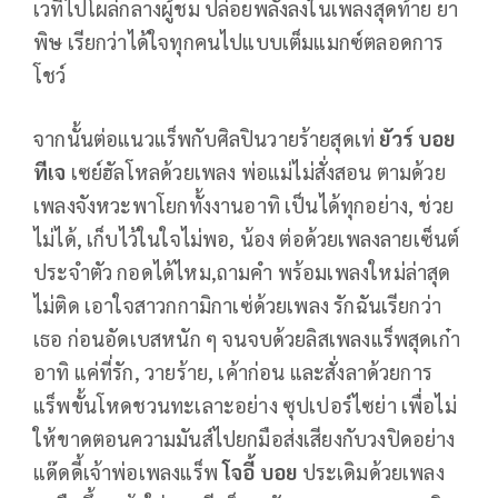
เวทีไปโผล่กลางผู้ชม ปล่อยพลังลงในเพลงสุดท้าย ยา
พิษ เรียกว่าได้ใจทุกคนไปแบบเต็มแมกซ์ตลอดการ
โชว์
จากนั้นต่อแนวแร็พกับศิลปินวายร้ายสุดเท่
ยัวร์ บอย
ทีเจ
เซย์ฮัลโหลด้วยเพลง พ่อแม่ไม่สั่งสอน ตามด้วย
เพลงจังหวะพาโยกทั้งงานอาทิ เป็นได้ทุกอย่าง, ช่วย
ไม่ได้, เก็บไว้ในใจไม่พอ, น้อง ต่อด้วยเพลงลายเซ็นต์
ประจำตัว กอดได้ไหม,ถามคำ พร้อมเพลงใหม่ล่าสุด
ไม่ติด เอาใจสาวกกามิกาเซ่ด้วยเพลง รักฉันเรียกว่า
เธอ ก่อนอัดเบสหนัก ๆ จนจบด้วยลิสเพลงแร็พสุดเก๋า
อาทิ แค่ที่รัก, วายร้าย, เค้าก่อน และสั่งลาด้วยการ
แร็พขั้นโหดชวนทะเลาะอย่าง ซุปเปอร์ไซย่า เพื่อไม่
ให้ขาดตอนความมันส์ไปยกมือส่งเสียงกับวงปิดอย่าง
แด๊ดดี้เจ้าพ่อเพลงแร็พ
โจอี้ บอย
ประเดิมด้วยเพลง