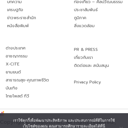
บทความ
ท่องเที่ยว – ศิลปวัฒนธรรม
เศรษฐกิจ
ประชาสัมพันธ์
ข่าวพระราชสำนัก
ภูมิภาค
หนังสือพิมพ์
สิ่งแวดล้อม
ต่างประเทศ
PR & PRESS
อาชญากรรม
เกี่ยวกับเรา
X-CITE
ติดต่อและ สนับสนุน
ยานยนต์
สาธารณสุข-คุณภาพชีวิต
Privacy Policy
บันเทิง
ไทยโพสต์ ทีวี
Copyright© thaipost.net, All rights reserved.,
เราใช้คุกกี้เพื่อพัฒนาประสิทธิภาพ และประสบการณ์ที่ดีในการใช้
เว็บไซต์ของคุณ คุณสามารถศึกษารายละเอียดได้ที่นี่