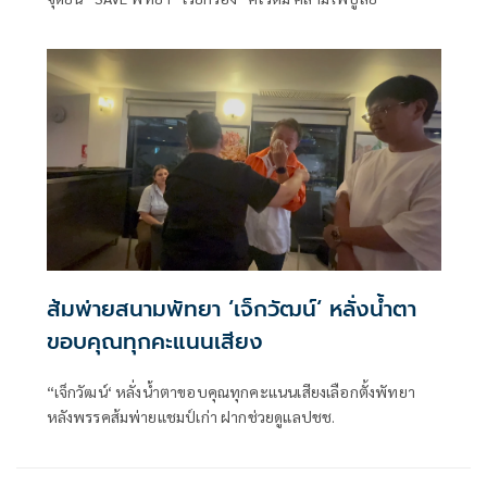
ส้มพ่ายสนามพัทยา ‘เจ็กวัฒน์‘ หลั่งน้ำตา
ขอบคุณทุกคะแนนเสียง
“เจ็กวัฒน์‘ หลั่งน้ำตาขอบคุณทุกคะแนนเสียงเลือกตั้งพัทยา
หลังพรรคส้มพ่ายแชมป์เก่า ฝากช่วยดูแลปชช.