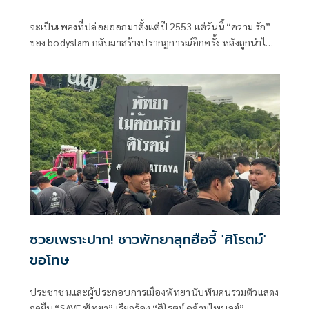
ซ้อน!
จะเป็นเพลงที่ปล่อยออกมาตั้งแต่ปี 2553 แต่วันนี้ “ความ รัก”
ของ bodyslam กลับมาสร้างปรากฏการณ์อีกครั้ง หลังถูกนำไป
ใช้ประกอบคอนเทนต์บนโลกออนไลน์อย่างหลากหลาย จนเกิด
กระแสไวรัล พาวง bodyslam ขึ้นอันดับ 1 ศิลปินที่มีผู้ฟังสูงสุด
บน YouTube Thailand ต่อเนื่องถึง 3 สัปดาห์
ซวยเพราะปาก! ชาวพัทยาลุกฮือจี้ 'ศิโรตม์'
ขอโทษ
ประชาชนและผู้ประกอบการเมืองพัทยานับพันคนรวมตัวแสดง
จุดยืน “SAVE พัทยา” เรียกร้อง “ศิโรตม์ คล้ามไพบูลย์”