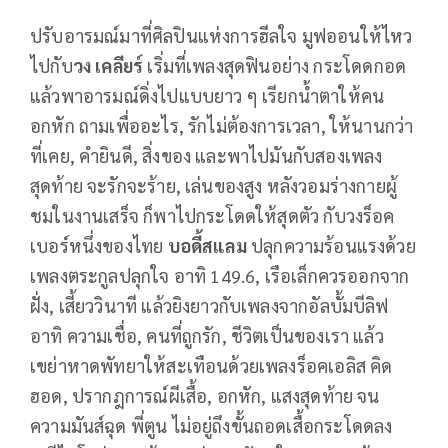
ปรับอารมณ์มาที่ศิลปินแห่งการฮีลใจ มูฟออนให้ไหว
ไปกับ
วง เคลียร์
เริ่มที่เพลงสุดฟินอย่าง กระโดดกอด
แล้วพาอารมณ์ดิ่งไปแบบยาว ๆ เรียกน้ำตาให้คน
อกหัก ถามเพื่ออะไร, รักไม่ต้องการเวลา, ให้นานกว่า
ที่เคย, คำยินดี, สิ่งของ และพาไปมันกับสองเพลง
สุดท้าย จะรักจะร้าย, เล่นของสูง หลังวอมร่างกายผู้
ชมในงานเสร็จ ก็พาไปกระโดดให้สุดตัว กับวงร็อค
เบอร์หนึ่งของไทย
บอดี้สแลม
ปลุกความร้อนแรงด้วย
เพลงตระกูลปลุกใจ อาทิ 149.6, เรือเล็กควรออกจาก
ฝั่ง, เสี้ยววินาที แล้วยิงยาวกับเพลงจากอัลบั้มบีลิฟ
อาทิ ความเชื่อ, คนที่ถูกรัก, ชีวิตเป็นของเรา แล้ว
เขย่าหาดพัทยาให้สะเทือนด้วยเพลงร็อคเอลิส คิด
ฮอด, ปรากฎการณ์ผีเสื้อ, อกหัก, แสงสุดท้าย จน
ความมันส์ฉุด พี่ตูน ไม่อยู่ถึงขั้นถอดเสื้อกระโดดลง