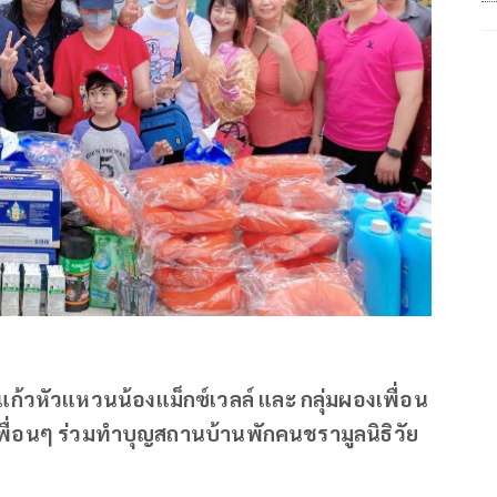
ัวแก้วหัวแหวนน้องแม็กซ์เวลล์ และ กลุ่มผองเพื่อน
ื่อนๆ ร่วมทำบุญสถานบ้านพักคนชรามูลนิธิวัย