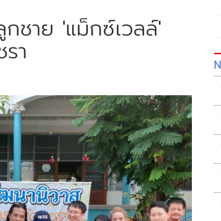
อลูกชาย 'แม็กซ์เวลล์'
ชรา
N