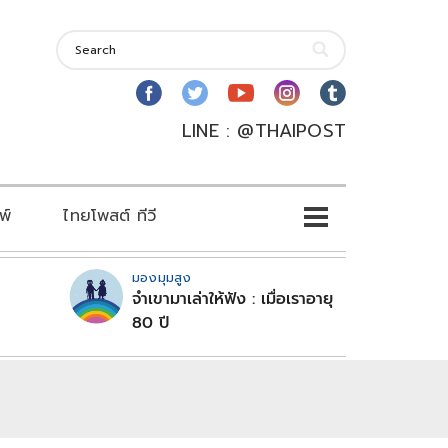
LINE : @THAIPOST
พ์
ไทยโพสต์ ทีวี
มองมุมสูง
จำเขามาเล่าให้ฟัง : เมื่อเราอายุ
80 ปี