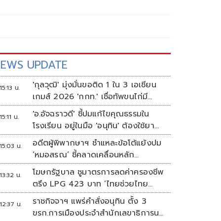
EWS UPDATE
'กุลวุฒิ' มุ่งมั่นขอติด 1 ใน 3 เอเชียน
15:13 น.
เกมส์ 2026 'กกท.' เชื่อทัพขนไก่มี
เหรียญแน่
'อ.อัจฉราวดี' ชี้ปมแก้ไขคุณธรรมใน
15:11 น.
โรงเรียน อยู่ในมือ 'อนุทิน' ต้องใช้ยา
แรงกับ ก.ศึกษา เรื่องปืนแค่ปลายเหตุ
อดีตผู้พิพากษาฯ ชำแหละข้อโต้แย้งปม
15:03 น.
‘หมอสรณ’ ชี้คลาดเคลื่อนหลัก
กฎหมาย
โฆษกรัฐบาล ชูมาตรการลดค่าครองชีพ
13:32 น.
ตรึง LPG 423 บาท ‘ไทยช่วยไทย
พลัส’ ดันเงินหมุนแสนล้าน
ราชกิจจาฯ แพร่คำสั่งอนุทิน ตั้ง 3
12:37 น.
ขรก.การเมืองประจำสำนักเลขาธิการนา