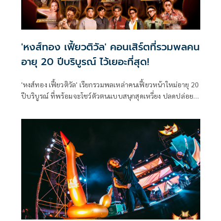
'หงส์ทอง เฟี้ยวติวัล' คอนเสิร์ตที่รวมพลคน
อายุ 20 ปีบริบูรณ์ ไว้เยอะที่สุด!
'หงส์ทอง เฟี้ยวติวัล' เรียกรวมพลเหล่าคนเฟี้ยวหน้าใหม่อายุ 20
ปีบริบูรณ์ ที่พร้อมจะโชว์ตัวตนแบบสนุกสุดเหวี่ยง ปลดปล่อย
ความเฟี้ยวและความเป็นตัวเองแบบเต็มพิกัด เพราะไม่มีใครจะ
เฟี้ยวได้เท่ากับคนวัยนี้อีกแล้ว!