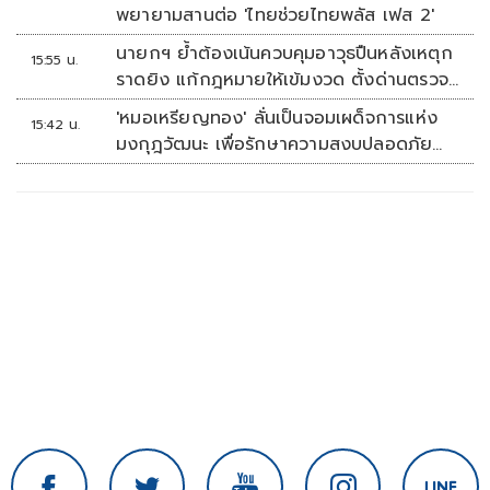
บุคคลที่ใช้ได้จริง
พยายามสานต่อ 'ไทยช่วยไทยพลัส เฟส 2'
นายกฯ ย้ำต้องเน้นควบคุมอาวุธปืนหลังเหตุก
15:55 น.
ราดยิง แก้กฎหมายให้เข้มงวด ตั้งด่านตรวจ
เพิ่ม
'หมอเหรียญทอง' ลั่นเป็นจอมเผด็จการแห่ง
15:42 น.
มงกุฎวัฒนะ เพื่อรักษาความสงบปลอดภัย
ภายในรพ.