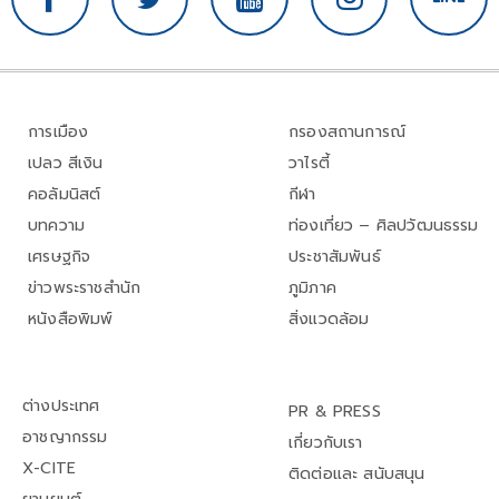
การเมือง
กรองสถานการณ์
เปลว สีเงิน
วาไรตี้
คอลัมนิสต์
กีฬา
บทความ
ท่องเที่ยว – ศิลปวัฒนธรรม
เศรษฐกิจ
ประชาสัมพันธ์
ข่าวพระราชสำนัก
ภูมิภาค
หนังสือพิมพ์
สิ่งแวดล้อม
ต่างประเทศ
PR & PRESS
อาชญากรรม
เกี่ยวกับเรา
X-CITE
ติดต่อและ สนับสนุน