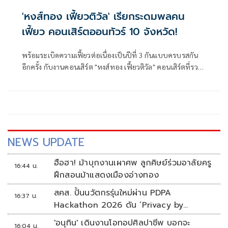
'หงส์ทอง เฟี้ยวติวัล' เรียกระดมพลคน
เฟี้ยว คอนเสิร์ตออนทัวร์ 10 จังหวัด!
พร้อมระเบิดความเฟี้ยวต่อเนื่องเป็นปีที่ 3 กันแบบครบรสกัน
อีกครั้ง กับงานคอนเสิร์ต "หงส์ทอง เฟี้ยวติวัล" คอนเสิร์ตที่รวม
พลคนเฟี้ยวไว้มากที่สุดในประเทศไทยก็ว่าได้ กลับมาคราวนี้
เหล่าแฟนคลับต้องห้ามพลาด เพราะครั้งนี้พร้อมกลับมารัน
วงการความเฟี้ยวครบทุกรูปแบบ ไม่ว่าจะเป็น เวที แสง สี เสียง
เครื่องดื่มชื่นใจจากหงส์ทอง จุดถ่ายรูปที่เอาใจสายคอนเทนต์
พร้อมกับเซอร์ไพรส์สุดเฟี้ยวอีกเพียบ
NEWS UPDATE
ฮือฮา! ม้าบุกงานเผาศพ ลูกศิษย์ร่วมอาลัยครู
16:44 น.
ฝึกสอนม้าแสดงเมืองอ่างทอง
สคส. ปั้นนวัตกรรุ่นใหม่ผ่าน PDPA
16:37 น.
Hackathon 2026 ดัน ‘Privacy by
Design for all’ สู่โซลูชันคุ้มครองข้อมูลส่วน
'อนุทิน' เดินงานโอทอปศิลปาชีพ บอกจะ
16:04 น.