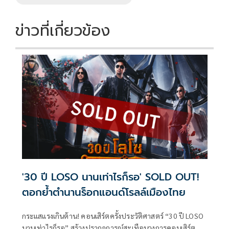
k
k
ข่าวที่เกี่ยวข้อง
'30 ปี LOSO นานเท่าไรก็รอ' SOLD OUT!
ตอกย้ำตำนานร็อกแอนด์โรลล์เมืองไทย
กระแสแรงเกินต้าน! คอนเสิร์ตครั้งประวัติศาสตร์ “30 ปี LOSO
นานเท่าไรก็รอ” สร้างปรากฏการณ์สะเทือนวงการคอนเสิร์ต