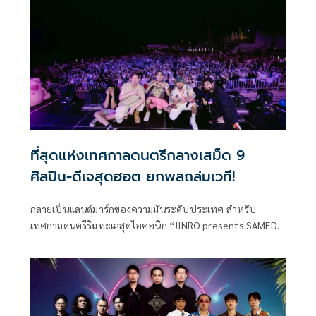
ใหญ่ระดับประวัติศาสตร์ “30 ปี LOSO นานเท่าไรก็รอ”
ที่สุดแห่งเทศกาลดนตรีกลางเสม็ด 9
ศิลปิน-ดีเจสุดฮอต ยกพลถล่มเวที!
กลายเป็นแลนด์มาร์กของความมันระดับประเทศ สำหรับ
เทศกาลดนตรีริมทะเลสุดไอคอนิก “JINRO presents SAMED
IN LOVE 2025” ที่ปีนี้จัดขึ้นภายใต้ธีม “THE TREASURE
ISLAND” โดยผู้จัดมากประสบการณ์อย่าง CI Showbiz