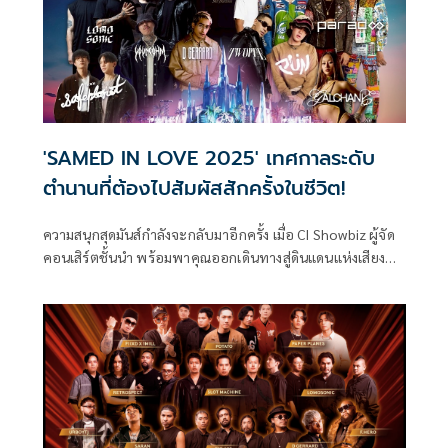
'SAMED IN LOVE 2025' เทศกาลระดับ
ตำนานที่ต้องไปสัมผัสสักครั้งในชีวิต!
ความสนุกสุดมันส์กำลังจะกลับมาอีกครั้ง เมื่อ CI Showbiz ผู้จัด
คอนเสิร์ตชั้นนำ พร้อมพาคุณออกเดินทางสู่ดินแดนแห่งเสียง
ดนตรีใน SAMED IN LOVE 2025 ภายใต้ธีม “THE TREASURE
ISLAND” ที่จะพาคุณล่าขุมทรัพย์แห่งความฟินแบบไร้ขีดจำกัด
! ในวันเสาร์ที่ 7 มิถุนายน 2568 ณ เกาะเสม็ด จังหวัดระยอง