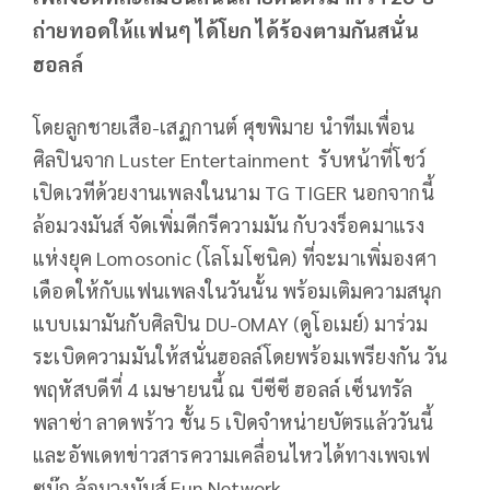
ถ่ายทอดให้แฟนๆ ได้โยก ได้ร้องตามกันสนั่น
ฮอลล์
โดยลูกชายเสือ-เสฏกานต์ ศุขพิมาย นำทีมเพื่อน
ศิลปินจาก Luster Entertainment รับหน้าที่โชว์
เปิดเวทีด้วยงานเพลงในนาม TG TIGER นอกจากนี้
ล้อมวงมันส์ จัดเพิ่มดีกรีความมัน กับวงร็อคมาแรง
แห่งยุค Lomosonic (โลโมโซนิค) ที่จะมาเพิ่มองศา
เดือดให้กับแฟนเพลงในวันนั้น พร้อมเติมความสนุก
แบบเมามันกับศิลปิน DU-OMAY (ดูโอเมย์) มาร่วม
ระเบิดความมันให้สนั่นฮอลล์โดยพร้อมเพรียงกัน วัน
พฤหัสบดีที่ 4 เมษายนนี้ ณ บีซีซี ฮอลล์ เซ็นทรัล
พลาซ่า ลาดพร้าว ชั้น 5 เปิดจำหน่ายบัตรแล้ววันนี้
และอัพเดทข่าวสารความเคลื่อนไหวได้ทางเพจเฟ
ซบุ๊ก ล้อมวงมันส์ Fun Network