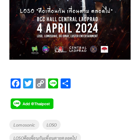
F
T
C
Li
S
ac
wi
o
n
h
e
tt
p
e
ar
b
er
y
e
o
Li
Tags
Lomosonic
LOSO
o
n
LOSOคือเพื่อนกันเพื่อนตายตลอดไป