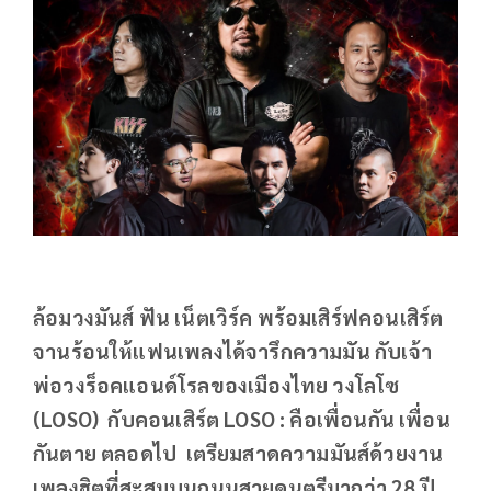
ล้อมวงมันส์ ฟัน เน็ตเวิร์ค พร้อมเสิร์ฟคอนเสิร์ต
จานร้อนให้แฟนเพลงได้จารึกความมัน กับเจ้า
พ่อวงร็อคแอนด์โรลของเมืองไทย วงโลโซ
(LOSO) กับคอนเสิร์ต LOSO : คือเพื่อนกัน เพื่อน
กันตาย ตลอดไป เตรียมสาดความมันส์ด้วยงาน
เพลงฮิตที่สะสมบนถนนสายดนตรีมากว่า 28 ปี