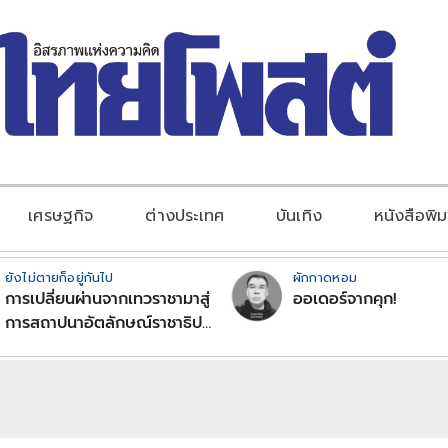
เศรษฐกิจ
ต่างประเทศ
บันเทิง
หนังสือพิม
ยังไม่ตายก็อยู่กันไป
ผักกาดหอม
การเปลี่ยนผ่านจากเทวราชามาสู่
ออเดอร์จากคุก!
การสถาปนาอัตลักษณ์ราชาธิป
ไตยแบบพุทธศาสนาในพระไตร
ปิฏก : สามัญผลสูตรในฐานะ
ทฤษฎีขีดจำกัดของอำนาจรัฐ
เหนือแรงงานและทรัพย์สิน