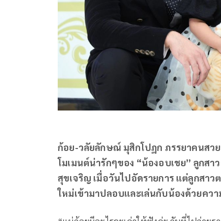
ก้อย-วลัยลักษณ์ มุสิกโปฎก ภรรยาคนสวยข
โมเมนต์น่ารักๆของ “น้องอบเชย” ลูกสาวข
สุขเจริญ เมื่อวันไปอัดรายการ แต่ลูกสาวตก
ใหม่เข้ามาปลอบและเล่นกับน้องด้วยคว