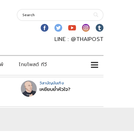
LINE : @THAIPOST
พ์
ไทยโพสต์ ทีวี
วิสามัญบันเทิง
เหยียบย่ำหัวใจ?