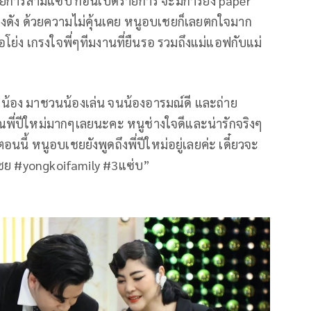
ยรายการสามแซ่บ ก่อนเปิดรายการ จะมีการยิง paper
สียงดัง ด้วยความไม่คุ้นเคย หนูอบเชยก็เลยตกใจมาก
่อโย่ง เกรงใจพี่ๆทีมงานที่ยืนรอ รวมถึงแม่แอฟกับแม่
ลอบน้อง มาชวนน้องเล่น จนน้องอารมณ์ดี และถ่าย
ณพี่ปีใหม่มากๆเลยนะคะ หนูช่างใจดีและน่ารักจริงๆ
ี้ หนูอบเชยยังพูดถึงพี่ปีใหม่อยู่เลยค่ะ เดี๋ยวจะ
ชย #yongkoifamily #3แซ่บ”