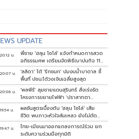
EWS UPDATE
พี่ชาย 'ฮลุน โซโล่' แจ้งกำหนดการสวด
20:12 น.
อภิธรรมศพ เตรียมจัดพิธีฌาปนกิจ 11
ส.ค.
'ลลิดา' โต้ 'รักชนก' ปมงบน้ำบาดาล ชี้
20:07 น.
พื้นที่ ปชน.ได้วงเงินเฉลี่ยสูงสุด
'พลพีร์' ลุยชายแดนสุรินทร์ สั่งเร่งรัด
20:06 น.
โครงการขยายไฟฟ้า 'ปราสาทตา
ควาย-เนิน 350'
ผลชันสูตรเบื้องต้น 'ฮลุน โซโล่' เสีย
19:54 น.
ชีวิต พบภาวะหัวใจล้มเหลว ยังไม่ตัด
ประเด็นสารพิษ รอจอร์เจียส่งผลตรวจ
ไทย-เมียนมาออกแถลงการณ์ร่วม ยก
19:47 น.
ครั้งแรก
ระดับความร่วมมือทุกมิติ