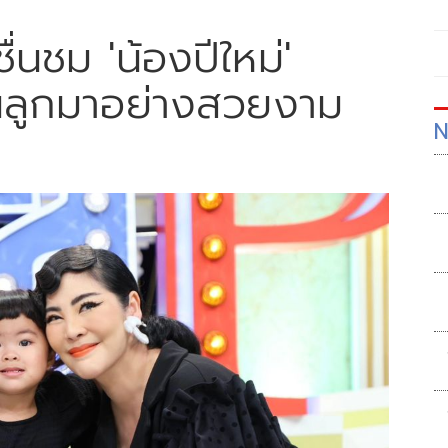
ื่นชม 'น้องปีใหม่'
นลูกมาอย่างสวยงาม
N