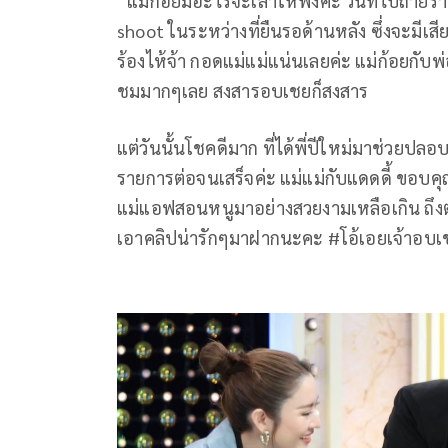
“แม่ก้อยมีอะไรจะเล่าให้ฟังค่ะ วันที่ไปถ่า
shoot ในระหว่างที่ยืนรอด้านหลัง ซึ่งจะมีเ
ร้องไห้จ้า กอดแม่แม่แน่นเลยค่ะ แม่ก้อยกับพ
ชมมากๆเลย สงสารอบเชยก็สงสาร
แต่วันนั้นโชคดีมาก ที่ได้พี่ปีใหม่มาช่วยป
รายการต่อจนเสร็จค่ะ แม่แม่กับแดดดี้ ขอบคุ
แม่แอฟสอนหนูมาอย่างสวยงามเหลือเกิน ถึงตอนน
เอาคลิปน่ารักๆมาฝากนะคะ #โอ้เอยเจ้าอบเ