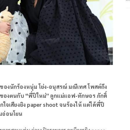
องนักร้องหนุ่ม โย่ง-อนุสรณ์ มณีเทศ โพสต์ถึง
องตนกับ “พี่ปีใหม่” ลูกแม่แอฟ-ทักษอร ภักดิ์
ใจเสียงยิง paper shoot จนร้องไห้ แต่ได้พี่ปี
ามอ่อนโยน