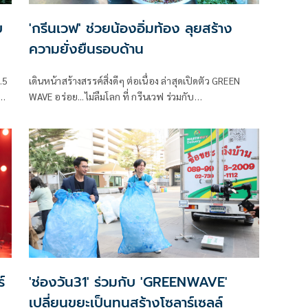
บ
'กรีนเวฟ' ช่วยน้องอิ่มท้อง ลุยสร้าง
ความยั่งยืนรอบด้าน
.5
เดินหน้าสร้างสรรค์สิ่งดีๆ ต่อเนื่อง ล่าสุดเปิดตัว GREEN
WAVE อร่อย...ไม่ลืมโลก ที่ กรีนเวฟ ร่วมกับ
กรุงเทพมหานคร พร้อมด้วยพาร์ทเนอร์คนสำคัญอีกหลาย
ด
ส่วน มาช่วยกันรณรงค์ให้ความรู้ และให้ทุกคนเห็นความ
เป้
สำคัญของ “อาหารส่วนเกิน” และ “ขยะรีไซเคิล” นำมาใช้
ให้เกิดประโยชน์สูงสุด ลดการเกิด Food waste อย่างยั่งยืน
เพื่อช่วยโลก ช่วยน้อง ให้อิ่มท้องไปพร้อมกัน
์
'ช่องวัน31' ร่วมกับ 'GREENWAVE'
เปลี่ยนขยะเป็นทุนสร้างโซลาร์เซลล์