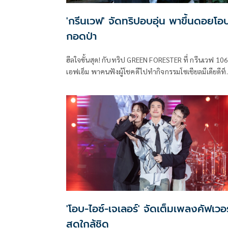
'กรีนเวฟ' จัดทริปอบอุ่น พาขึ้นดอยโอ
กอดป่า
ฮีลใจขั้นสุด! กับทริป GREEN FORESTER ที่ กรีนเวฟ 106
เอฟเอ็ม พาคนฟังผู้โชคดีไปทำกิจกรรมโซเชียลมีเดียดีท็
อกซ์ ใช้ชีวิตช้าๆ ใกล้ชิดธรรมชาติ 3 วัน 2 คืนกันถึงที่
จังหวัดเชียงใหม่ พาเช็คอินขึ้นดอยอาบแสงแรกโอบกอ
ผืนป่า นอนดูฝนดาวตก ครบสูตรฉบับกรีนเวฟ โดยมี ดีเจ
วิศวะ กิจตันขจร และ ดีเจพียู ภูริพรรธน์ จิระเมธาพร พา
เที่ยวและสร้างสีสันตลอดทริป
'โอบ-ไอซ์-เจเลอร์' จัดเต็มเพลงคัฟเวอร
สุดใกล้ชิด