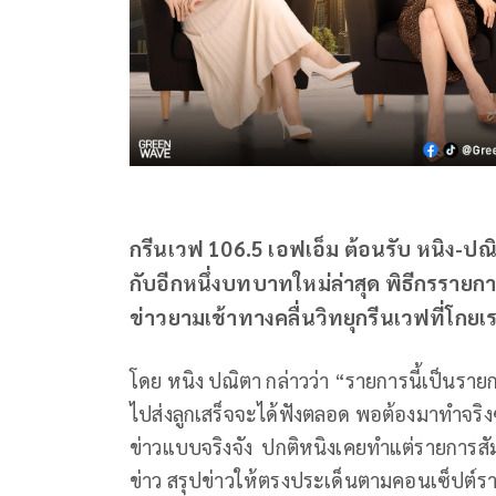
กรีนเวฟ 106.5 เอฟเอ็ม ต้อนรับ หนิง-
กับอีกหนึ่งบทบาทใหม่ล่าสุด พิธีกรราย
ข่าวยามเช้าทางคลื่นวิทยุกรีนเวฟที่โกยเรตต
โดย หนิง ปณิตา กล่าวว่า “รายการนี้เป็นรายกา
ไปส่งลูกเสร็จจะได้ฟังตลอด พอต้องมาทำจริ
ข่าวแบบจริงจัง ปกติหนิงเคยทำแต่รายการสัม
ข่าว สรุปข่าวให้ตรงประเด็นตามคอนเซ็ปต์ร