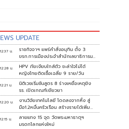
EWS UPDATE
ราชกิจจาฯ แพร่คำสั่งอนุทิน ตั้ง 3
12:37 น.
ขรก.การเมืองประจำสำนักเลขาธิการนา
ยกฯ
HPV ภัยเงียบใกล้ตัว ชะล่าใจไม่ได้
12:28 น.
หญิงไทยติดเชื้อเฉลี่ย 9 ราย/วัน
นิติเวชเริ่มชันสูตร 8 ร่างเหยื่อเหตุยิง
12:21 น.
รร. เปิดเกณฑ์เยียวยา
งานวิจัยเทคโนโลยี โดดลงจากหิ้ง สู่
12:20 น.
มือ1.2หมื่นครัวเรือน สร้างรายได้เพิ่ม
ทุกเดือน
ลายแทง 15 จุด วัดพระมหาธาตุฯ
12:15 น.
มรดกโลกแห่งใหม่