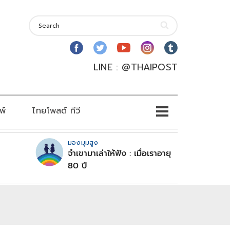
LINE : @THAIPOST
พ์
ไทยโพสต์ ทีวี
มองมุมสูง
จำเขามาเล่าให้ฟัง : เมื่อเราอายุ
80 ปี