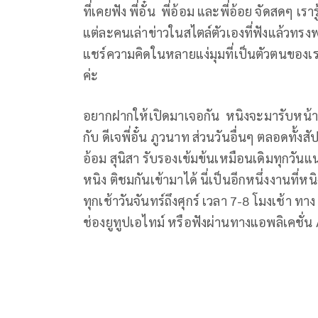
ที่เคยฟัง พี่อั๋น พี่อ้อม และพี่อ้อย จัดสดๆ 
แต่ละคนเล่าข่าวในสไตล์ตัวเองที่ฟังแล้วทรง
แชร์ความคิดในหลายแง่มุมที่เป็นตัวตนของเรา
ค่ะ
อยากฝากให้เปิดมาเจอกัน หนิงจะมารับหน้าที
กับ ดีเจพี่อั๋น ภูวนาท ส่วนวันอื่นๆ ตลอดทั้งส
อ้อม สุนิสา รับรองเข้มข้นเหมือนเดิมทุกวัน
หนิง ติชมกันเข้ามาได้ นี่เป็นอีกหนึ่งงานท
ทุกเช้าวันจันทร์ถึงศุกร์ เวลา 7-8 โมงเช้า 
ช่องยูทูปเอไทม์ หรือฟังผ่านทางแอพลิเคชั่