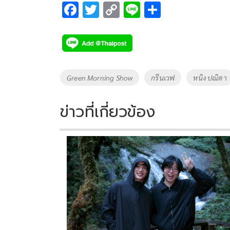
F
T
C
Li
S
ac
wi
o
n
h
e
tt
p
e
ar
b
er
y
e
o
Li
Tags
Green Morning Show
กรีนเวฟ
หนิง ปณิตา
o
n
k
k
ข่าวที่เกี่ยวข้อง