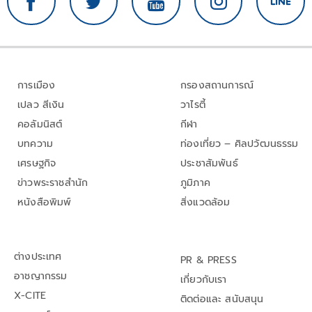
การเมือง
กรองสถานการณ์
เปลว สีเงิน
วาไรตี้
คอลัมนิสต์
กีฬา
บทความ
ท่องเที่ยว – ศิลปวัฒนธรรม
เศรษฐกิจ
ประชาสัมพันธ์
ข่าวพระราชสำนัก
ภูมิภาค
หนังสือพิมพ์
สิ่งแวดล้อม
ต่างประเทศ
PR & PRESS
อาชญากรรม
เกี่ยวกับเรา
X-CITE
ติดต่อและ สนับสนุน