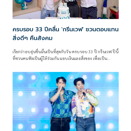
ครบรอบ 33 ปีคลื่น 'กรีนเวฟ' ชวนตอบแทน
สิ่งดีๆ คืนสังคม
เรียกว่าอบอุ่นชื่นมื่นเป็นที่สุดกับวัน ครบรอบ 33 ปี กรีนเวฟ ปีนี้
ที่ชวนคนฟังเป็นผู้ให้ร่วมกัน มอบเงินและสิ่งของ เพื่อเป็น
ประโยชน์ตอบแทนคืนสังคมกับหลากหลายกิจกรรมแชร์ริตี้ โดย
ตั้งแต่เช้า ดีเจอั๋น -ภูวนาท คุนผลิน , ดีเจอ้อย-นภาพร ไตรวิทย์
วารีกุล , ดีเจเป้-วิศวะ กิจตันขจร ร่วมกันเป่าเค้กวันเกิดในสตูดิโอ
กรีนเวฟอย่างอบอุ่น พร้อมกับเปิดกิจกรรม น้ำใจหลังน้ำลด ที่
ร่วมกับ สำนักงานบรรเทาทุกข์และประชานามัยพิทักษ์
สภากาชาดไทย และ มูลนิธิกระจกเงา