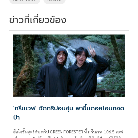
o
n
k
k
ข่าวที่เกี่ยวข้อง
'กรีนเวฟ' จัดทริปอบอุ่น พาขึ้นดอยโอบกอด
ป่า
ฮีลใจขั้นสุด! กับทริป GREEN FORESTER ที่ กรีนเวฟ 106.5 เอฟ