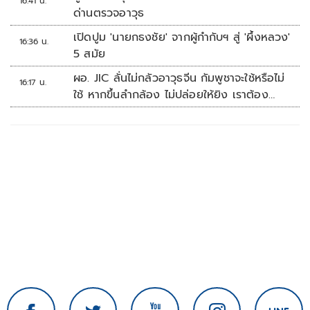
16:41 น.
ด่านตรวจอาวุธ
เปิดปูม 'นายกธงชัย' จากผู้กำกับฯ สู่ 'ผึ้งหลวง'
16:36 น.
5 สมัย
ผอ. JIC ลั่นไม่กลัวอาวุธจีน กัมพูชาจะใช้หรือไม่
16:17 น.
ใช้ หากขึ้นลำกล้อง ไม่ปล่อยให้ยิง เราต้อง
จัดการก่อน