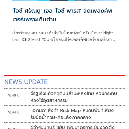
'ไอซ์ ศรัณยู' เจอ 'ไอซ์ พาริส' จัดเพลงคัฟ
เวอร์เพราะเกินต้าน
เรียกว่าสนุกสนานประทับใจกันถ้วนหน้าสำหรับ Cover Night
Live: ICE 2 MEET YOU ฟรีคอนเสิร์ตเพลงคัฟเวอร์ของคลื่น กรีน
เวฟ 106.5 เอฟเอ็ม ที่ชวน T-POP 2 GEN ทั้ง ไอซ์-ศรัณยู วินัย
พานิช และ ไอซ์-พาริส อินทรโกมาลย์สุต มาเจอแฟนๆ กันแบบ
ใกล้ชิด จัดเพลงเพราะแบบชุดใหญ่ชนิดหาฟังจากที่ไหนไม่ได้
กันที่ เอ็มเธียเตอร์ เมื่อคืนก่อน
NEWS UPDATE
จี้รัฐเร่งแก้วิกฤติมันสำปะหลังไทย ห่วงกระทบ
16:48 น.
ห่วงโซ่อุตสาหกรรม
'เอกนิติ' สั่งทำ Risk Map สแกนพื้นที่เสี่ยง
16:44 น.
รับมือน้ำท่วม-ภัยแล้งภาคกลาง
ผู้ว่าฯนนทบุรี ขยับ เพิ่มมาตรการเข้มงวดตั้ง