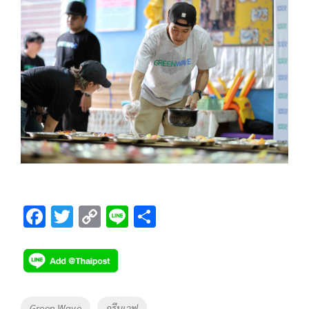
F
T
C
Li
S
ac
wi
o
n
h
e
tt
p
e
ar
b
er
y
e
o
Li
Tags
Green Wave
กรีนเวฟ