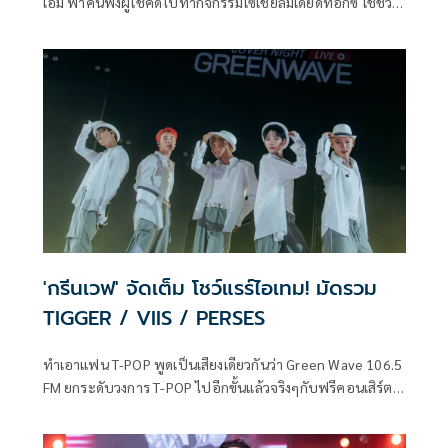
เอ็ม พาคนฟังผู้โชคดีไปทำกิจกรรมโซเชียลมีเดียดีท็อกซ์ ใช้ชีวิต
ช้าๆ ใกล้ชิดธรรมชาติ 3 วัน 2 คืนกันถึงที่จังหวัดเชียงใหม่ พาเช็ค
อินขึ้นดอยอาบแสงแรกโอบกอดผืนป่า นอนดูฝนดาวตก ครบ
สูตรฉบับกรีนเวฟ โดยมี ดีเจเป้ วิศวะ กิจตันขจร และ ดีเจพียู ภูริ
พรรธน์ จิระเมธาพร พาเที่ยวและสร้างสีสันตลอดทริป
'กรีนเวฟ' จัดเต็ม โชว์แรร์ไอเทม! มัดรวม
TIGGER / VIIS / PERSES
ทำเอาแฟน T-POP พูดเป็นเสียงเดียวกันว่า Green Wave 106.5
FM ยกระดับวงการ T-POP ไปอีกขั้นแล้วจริงๆกับฟรีคอนเสิร์ต
เพลงคัฟเวอร์สุดปังอย่าง Cover Night Live STEP ON STAGE ที่
ชวนตัวท็อปจากค่ายคุณภาพ GNEST ทั้ง TIGGER / VIIS และ