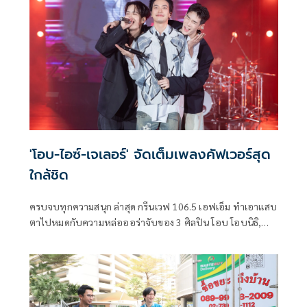
PERSES มาฟาดฟันโชว์สเต็ปกันแบบเต็มที่ ให้รู้กันไปเลย
ศิลปินค่ายนี้เขาเจ๋งจริง เอาอยู่ทุกแนว!
'โอบ-ไอซ์-เจเลอร์' จัดเต็มเพลงคัฟเวอร์สุด
ใกล้ชิด
ครบจบทุกความสนุก ล่าสุด กรีนเวฟ 106.5 เอฟเอ็ม ทำเอาแสบ
ตาไปหมดกับความหล่อออร่าจับของ 3 ศิลปิน โอบ โอบนิธิ,
ไอซ์ พาริส และ เจเลอร์ กฤษณภูมิ บนเวที Cover Night Live
BOY BELOVED ที่ชวนทั้ง 3 หนุ่มมาจัดเต็ม ทั้งเพลงตัวเองและเพ
ลงคัฟเวอร์ ให้สนุก ฟิน อิน แบบใกล้ชิด และอบอุ่นหัวใจกันสุดๆ