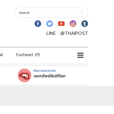
LINE : @THAIPOST
พ์
ไทยโพสต์ ทีวี
คันปากอยากเล่า
เลขทรัพย์สินให้โชค