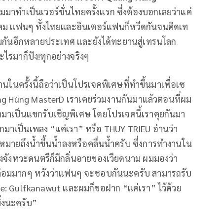
าทำเป็นเวอร์ชั่นไทยครั้งแรก ซึ่งต้องบอกเลยว่าแค่
ฎาคม แฟนๆ ทั้งไทยและอินเตอร์แฟนก็หวีดกันจนติดเท
้อมกันอีกหลายประเทศ และยังได้ทะยานสู่เทรนโลก
ะไรมาก็ปัง!ทุกอย่างจริงๆ
งานในครั้งนี้ถือว่าเป็นโปรเจคพิเศษที่ทำขึ้นมาเพื่อเซ
g Hùng MasterD เราเคยร่วมงานกันมาแล้วตอนที่ผม
ามาเป็นแขกรับเชิญพิเศษ โดยโปรเจคนี้เราคุยกันมา
มาเป็นเพลง “แค่เรา” หรือ THUY TRIEU อ่านว่า
งหมายถึงน้ำขึ้นน้ำลงหรือคลื่นน้ำครับ ซึ่งการทำงานใน
 ทั้งจังหวะดนตรีก็มีกลิ่นอายของเวียดนาม ผมมองว่า
กล่อมมากๆ หวังว่าแฟนๆ จะชอบกันนะครับ สามารถรับ
ube: Gulfkanawut และผมก็ขอฝาก “แค่เรา” ไว้ด้วย
ิ่งนะครับ”