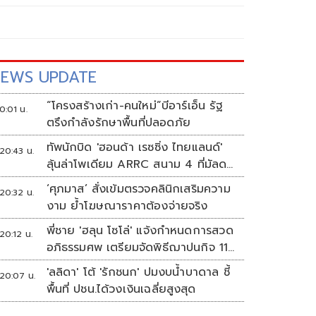
EWS UPDATE
“โครงสร้างเก่า-คนใหม่”บีอาร์เอ็น รัฐ
0:01 น.
ตรึงกำลังรักษาพื้นที่ปลอดภัย
ทัพนักบิด 'ฮอนด้า เรซซิ่ง ไทยแลนด์'
20:43 น.
ลุ้นล่าโพเดียม ARRC สนาม 4 ที่มัลดา
ลิกา
‘ศุภมาส’ สั่งเข้มตรวจคลินิกเสริมความ
20:32 น.
งาม ย้ำโฆษณาราคาต้องจ่ายจริง
พี่ชาย 'ฮลุน โซโล่' แจ้งกำหนดการสวด
20:12 น.
อภิธรรมศพ เตรียมจัดพิธีฌาปนกิจ 11
ส.ค.
'ลลิดา' โต้ 'รักชนก' ปมงบน้ำบาดาล ชี้
20:07 น.
พื้นที่ ปชน.ได้วงเงินเฉลี่ยสูงสุด