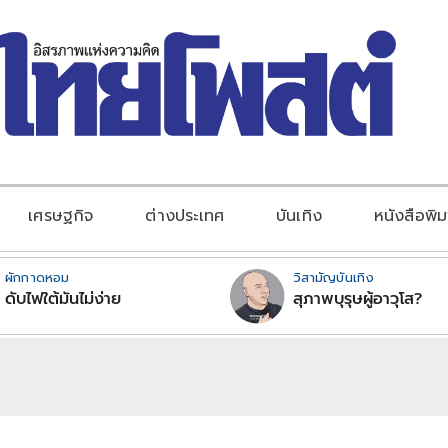
เศรษฐกิจ
ต่างประเทศ
บันเทิง
หนังสือพิม
ผักกาดหอม
วิสามัญบันเทิง
ดับไฟใต้มันไม่ง่าย
สุภาพบุรุษผู้อาวุโส?