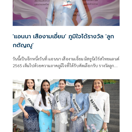
ภวัต” โชว์ฟอร์มเกินคาด ทะยานขึ้นนำเป็นจ่าฝูงของรุ่น ST3 กด
เวลาต่อรอบได้เร็วที่สุดด้วยเวลา 1 นาที 58.034 วินาที เหนือคู่
แข่งในรุ่นถึง 0.758 วินาที แฟนความเร็วห้ามพลาดชมและเชียร์
รอบควอลิฟายและรอบชิงชนะเลิศสุดสัปดาห์นี้
'แอนนา เสืองามเอี่ยม' ภูมิใจได้รางวัล 'ลูก
กตัญญู'
วันนี้เป็นอีกหนึ่งวันที่ แอนนา เสืองามเอี่ยม มิสยูนิเวิร์สไทยแลนด์
2565 เต็มไปด้วยความภาคภูมิใจที่ได้รับคัดเลือกรับ รางวัลลูก
กตัญญู ประจำปี 2568 โดยมีโอกาสเข้าเฝ้า สมเด็จพระกนิษฐาธิ
ราชเจ้า กรมสมเด็จพระเทพรัตนราชสุดาฯ ซึ่งนับเป็นพระมหาธิ
คุณอย่างหาที่สุดมิได้