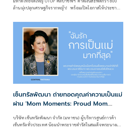
มหาดไทยจัดใหญ่ OTOP ศิลปาชีพฯ คาดเงินสะพัดกว่า 800
ล้าน มุ่งปลุกเศรษฐกิจรากหญ้า! พร้อมเปิดโอกาสให้ประชาชน
สามารถนำสิทธิ์ “ไทยช่วยไทย พลัส 60/40”ระหว่าง 8–16
ส.ค.นี้ ณ อาคารชาเลนเจอร์ 1 - 3 อิมแพ็ค เมืองทองธานี
เซ็นทรัลพัฒนา ถ่ายทอดคุณค่าความเป็นแม่
ผ่าน 'Mom Moments: Proud Mom.
Proud of My Mom' ต่อยอด Consumer
บริษัท เซ็นทรัลพัฒนา จำกัด (มหาชน) ผู้บริหารศูนย์การค้า
Insight สู่ Shared Memories ของทุก
เซ็นทรัลทั่วประเทศ น้อมนำพระราชดำรัสในสมเด็จพระนางเจ้า
ครอบครัว
สิริกิติ์ พระบรมราชินีนาถ พระบรมราชชนนีพันปีหลวง "ฉันรัก