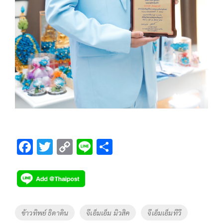
F
T
C
Li
S
ac
wi
o
n
h
e
tt
p
e
ar
b
er
y
e
o
Li
Tags
ข้าวทิพย์ ธิดาดิน
จีเอ็มเอ็ม มิวสิค
จีเอ็มเอ็มทีวี