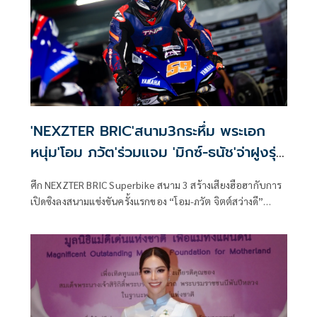
จาก บัตเลอร์ การาจ เรซซิ่ง ทีม ประเดิมโพเดียมแรก
'NEXZTER BRIC'สนาม3กระหึ่ม พระเอก
หนุ่ม'โอม ภวัต'ร่วมแจม 'มิกซ์-ธนัช'จ่าฝูงรุ่น
ใหญ่
ศึก NEXZTER BRIC Superbike สนาม 3 สร้างเสียงฮือฮากับการ
เปิดซิงลงสนามแข่งขันครั้งแรกของ “โอม-ภวัต จิตต์สว่างดี”
พระเอกหนุ่มชื่อดังในฐานะนักบิด โดยลงทำการแข่งขันรุ่น
Superstock 1000 ซีซี (ST3) พร้อมกับอินฟลูเอนเซอร์สาวสวย
“แพร ทวินันท์ เพิ่มพูน” ลงแข่งขันในรุ่น Honda CBR Trophy
ภายใต้คอนเซ็ปต์ “Anyone Can Be A Hero” ใครๆ ก็เป็นฮีโร่นัก
บิดได้ ผลซ้อมวันแรกปรากฏว่ารุ่นใหญ่สุด Superbike 1000 ซีซี
(SB1Pro) เป็นผลงานสุดร้อนแรงของ “มิกซ์” ธนัช ละอองปลิว
จาก อิเดมิตสึ ฮอนด้า ทีม คริสมาส ที่ทำเวลาดีที่สุด ส่วน “โอม