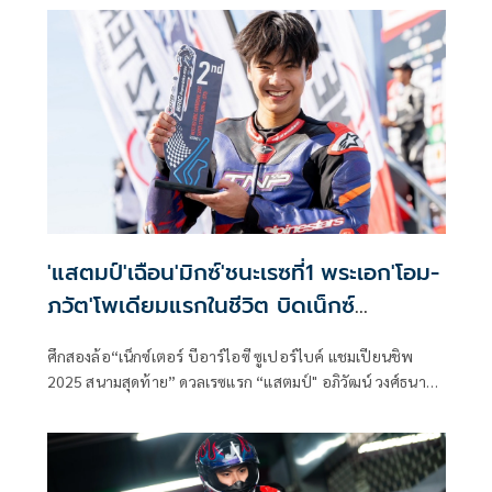
การเป็นแม่มากที่สุด" พระราชดำรัสตอนหนึ่งเมื่อครั้งสมเด็จ
พระนางเจ้าสิริกิติ์ พระบรมราชินีนาถ พระบรมราชชนนีพันปี
หลวง เสด็จพระราชดำเนินเยือนอเมริกาและยุโรป นักข่าว
หนังสือพิมพ์ที่ขอพระราชทานสัมภาษณ์ถามพระองค์ว่า ทรง
โปรดอะไรมากที่สุด ศูนย์การค้าเซ็นทรัลพัฒนา ขอน้อมนำพระ
ราชดำรัสดังกล่าวมาเป็นแรงบันดาลใจในการสร้างสรรค์
แคมเปญเฉลิมฉลองคุณค่าของความรัก ความผูกพัน และความ
ภาคภูมิใจระหว่างแม่กับลูก ผ่านแนวคิด "Proud Mom. Proud
of My Mom." โดยในปีนี้แคมเปญแอมบาสเดอร์ โอปอล–สุชาตา
'แสตมป์'เฉือน'มิกซ์'ชนะเรซที่1 พระเอก'โอม-
ภวัต'โพเดียมแรกในชีวิต บิดเน็กซ์
เตอร์BRIC
ศึกสองล้อ“เน็กซ์เตอร์ บีอาร์ไอซี ซูเปอร์ไบค์ แชมเปียนชิพ
2025 สนามสุดท้าย” ดวลเรซแรก “แสตมป์" อภิวัฒน์ วงศ์ธนา
นนท์ จอมเก๋าจาก อีสต์ เอ็นเจที เรซซิ่ง ทีม ฟอร์มโหดแซงโค้ง
สุดท้ายคว้าชัยรุ่นใหญ่เหนือดาวรุ่ง"มิกซ์" ธนัช ละอองปลิว นัก
บิดดาวรุ่งจาก อิเดมิตสึ ฮอนด้า ทีม คริสมาส ขณะมือระดับโลก
มาร์วิน ฟริตซ์ นักบิดเอ็นดูรานซ์เวิลด์ แชมเปียนชิพ ชาวเยอรมัน