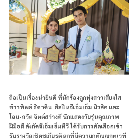
ถือเป็นเรื่องน่ายินดี ที่นักร้องลูกทุ่งสาวเสียงใส
ข้าวทิพย์ ธิดาดิน ศิลปินจีเอ็มเอ็ม มิวสิค และ
โอม-ภวัต จิตต์สว่างดี นักแสดงวัยรุ่นคุณภาพ
ฝีมือดี สังกัดจีเอ็มเอ็มทีวี ได้รับการคัดเลือกเข้า
รับรางวัลเชิดชูเกียรติ ลูกที่มีความกตัญญูกตเวที