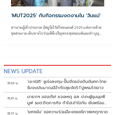
'MUT2025' กับกิจกรรมงดงามใน 'วันแม่'
สาวงามผู้เข้าประกวด มิสยูนิเวิร์สไทยแลนด์ 2025 แต่งกายด้วย
ชุดสวยงาม เดินทางไปร่วมพิธีเจริญพระพุทธมนต์และทำบุญ
ตักบาตรถวายพระราชกุศลสมเด็จพระนางเจ้าสิริกิติ์พระบรม
ราชินีนาถ พระบรมราชชนนีพันปีหลวง เนื่องในโอกาสวันเฉลิม
พระชนมพรรษา 12 สิงหา 2568 โดยมี นายโสภณ สุวรรณรัตน์ ผู้
ว่าราชการจังหวัดภูเก็ต ประธานในพิธี พร้อมด้วยนางบุษดี
สุวรรณรัตน์ นายกเหล่ากาชาด จังหวัดภูเก็ต นำคณะร่วมถวาย
พระพร
NEWS UPDATE
‘เอกนิติ’ ชูเร่งลงทุน-ปั๊มขีดแข่งดันดันศก.ไทย
15:33 น.
รับงบประมาณมีจำกัดลุยงัด5Tปูพรมโตยาว
นายกฯ ขออภัย! แจงเหตุ อส. ปะทะผู้ชุมนุมพี
15:31 น.
มูฟ รมต.ติดภารกิจ ทำไม่เข้าใจกัน ยันพร้อม
คุยหาทางออก
'ยศชนัน' ขอความร่วมมืองดแชร์ภาพเหตุกราด
15:17 น.