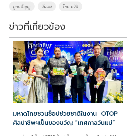
o
n
ลูกกตัญญู
วันแม่
โอม ภวัต
k
k
ข่าวที่เกี่ยวข้อง
มหาดไทยชวนช็อปช่วยชาติในงาน OTOP
ศิลปาชีพฯเป็นของขวัญ “เทศกาลวันแม่”