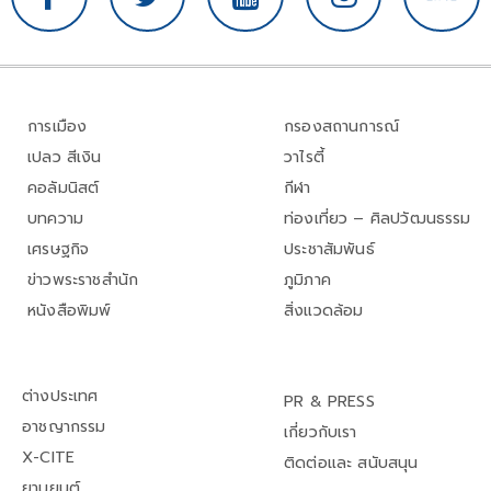
การเมือง
กรองสถานการณ์
เปลว สีเงิน
วาไรตี้
คอลัมนิสต์
กีฬา
บทความ
ท่องเที่ยว – ศิลปวัฒนธรรม
เศรษฐกิจ
ประชาสัมพันธ์
ข่าวพระราชสำนัก
ภูมิภาค
หนังสือพิมพ์
สิ่งแวดล้อม
ต่างประเทศ
PR & PRESS
อาชญากรรม
เกี่ยวกับเรา
X-CITE
ติดต่อและ สนับสนุน
ยานยนต์