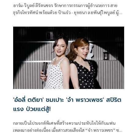
อาร์ม-วิบูลย์ ลีรัตนขจร รักษาการกรรมการผู้อำนวยการ สาย
ธุรกิจโทรทัศน์ พร้อมด้วย ป้าแจ๋ว - ยุทธนา ลอพันธุ์ไพบูลย์ ผู้จัด
ละคร นำทัพนักแสดงช่อง 3 พร้อมใจกันร่วมสืบสานประเพณี
ไทย เข้ารดน้ำดำหัว ขอพรผู้บริหารที่เคารพนับถืออย่าง สมรักษ์
ณรงค์วิชัย รองกรรมการผู้อำนวยการ สำนักผลิตรายการ บริษัท
บีอีซี เวิลด์ จำกัด (มหาชน) เพื่อความเป็นสิริมงคลเนื่องในโอกาส
วันปีใหม่ไทย
'อ๋อลี่ ตติยา' ชมเปาะ 'จ๋า พราวเพชร' สปิริต
แรง ป่วยแต่สู้!
กลายเป็นโปรเจกต์พิเศษที่สร้างความประทับใจให้กับแฟน
เพลงมาอย่างต่อเนื่อง เมื่อสาวสวยเสียงใส “จ๋า พราวเพชร” ชวน