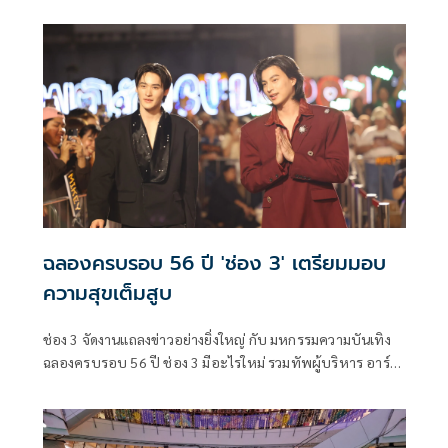
พี่น้องศิลปินมากความสามารถมาร่วมร้องเพลงในความทรงจำ
ด้วยกัน ล่าสุดถึงคิวของพี่สาวคนสวย “อ๋อลี่-ตติยา สนสกุล” มา
ร่วมสร้างสีสันในผลงานคัพเวอร์เพลงฮิตตลอดกาลอย่าง "Music
Lover" ของตัวแม่ "มาช่า วัฒนพานิช" ซึ่งหลังจากปล่อยออกมา
ก็ได้รับกระแสตอบรับจากแฟนๆ เป็นอย่างดี
ฉลองครบรอบ 56 ปี 'ช่อง 3' เตรียมมอบ
ความสุขเต็มสูบ
ช่อง 3 จัดงานแถลงข่าวอย่างยิ่งใหญ่ กับ มหกรรมความบันเทิง
ฉลองครบรอบ 56 ปี ช่อง 3 มีอะไรใหม่ รวมทัพผู้บริหาร อาร์ม-
วิบูลย์ ลีรัตนขจร, ตู่ ปิยวดี, ดิว ปิ่นกมล, สมรักษ์ ผู้จัดละคร และ
นักแสดงชื่อดัง มาร่วมอัปเดตผลงานละคร ซีรีส์ คุณภาพหลาก
หลายแนว พร้อมกิจกรรมสุดเอ็กซ์คลูซีฟ และเซอร์ไพรส์พิเศษ