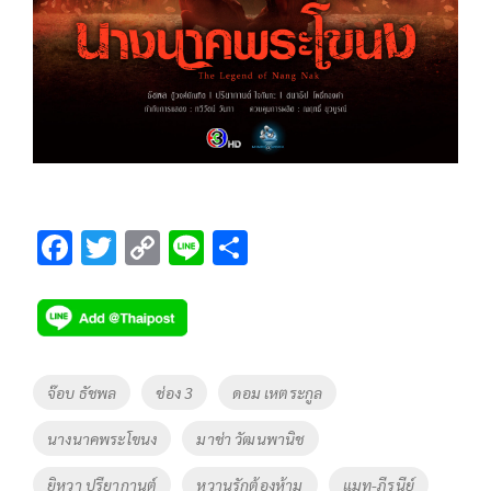
F
T
C
Li
S
ac
wi
o
n
h
e
tt
p
e
ar
b
er
y
e
o
Li
Tags
จ๊อบ ธัชพล
ช่อง 3
ดอม เหตระกูล
o
n
นางนาคพระโขนง
มาช่า วัฒนพานิช
k
k
ยิหวา ปรียากานต์
หวานรักต้องห้าม
แมท-ภีรนีย์