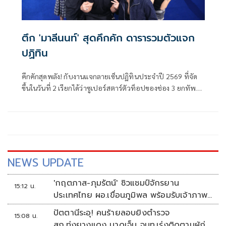
ตึก 'มาลีนนท์' สุดคึกคัก ดารารวมตัวแจก
ปฏิทิน
คึกคักสุดพลัง! กับงานแจกลายเซ็นปฏิทินประจำปี 2569 ที่จัด
ขึ้นในวันที่ 2 เรียกได้ว่าซูเปอร์สตาร์ตัวท็อปของช่อง 3 ยกทัพ
กันมามอบความสุขแบบไม่มียั้ง นำโดยคู่ฮอต ณเดชน์–ญาญ่า,
หมาก–คิมเบอร์ลี่ พร้อมด้วยทีมนักแสดงสุดปัง อาทิ แต้ว ณฐพร,
พาย รินรดา, ภณ ณวัสน์, จีน่า ญีนา, ไอซ์ ภาณุวัฒน์, ไมกี้
ปณิธาน, เก๋ไก๋ ณัฐธิชา และ อู๋ กิตติภณ รวมพลังสร้างรอยยิ้ม
เสียงหัวเราะ และลายเซ็นสุดเอ็กซ์คลูซีฟให้แฟน ๆ ที่มารอตั้งแต่
เช้า ทำเอาบริเวณ ช่อง 3 อาคารมาลีนนท์แน่นขนัดทุกตารา
NEWS UPDATE
เมตร
'กฤตภาส-ภุมรัตน์' ซิวแชมป์จักรยาน
15:12 น.
ประเทศไทย ผอ.เขื่อนภูมิพล พร้อมรับเจ้าภาพ
ต่อ ปี 2570
ปัตตานีระอุ! คนร้ายลอบยิงตำรวจ
15:08 น.
สภ.ทุ่งยางแดง บาดเจ็บ จนท.เร่งติดตามผู้ก่อ