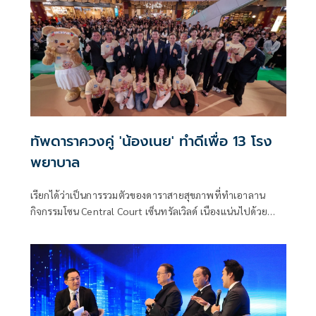
อีกเพียบ รับรองว่าจัดเต็มครบอรรถรส ถูกใจคนไทยและ
อินเตอร์แฟนทุกคนแน่นอน
ทัพดาราควงคู่ 'น้องเนย' ทำดีเพื่อ 13 โรง
พยาบาล
เรียกได้ว่าเป็นการรวมตัวของดาราสายสุขภาพที่ทำเอาลาน
กิจกรรมโซน Central Court เซ็นทรัลเวิลด์ เนืองแน่นไปด้วย
บรรดาแฟนคลับ เมื่อเหล่าทัพดาราตบเท้าเข้าร่วมงานเปิดตัว
โครงการ ‘หมอออร์โธฯ ชวนก้าว เพื่อ 13 โรงพยาบาล’ งานวิ่ง
มหากุศลที่ใหญ่ที่สุดแห่งปี เพื่อระดมทุนจัดซื้ออุปกรณ์ทางการ
แพทย์ด้านกระดูกและข้อให้กับโรงพยาบาลที่ขาดแคลนจำนวน
13 แห่งทั่วประเทศ