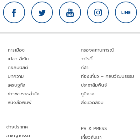
การเมือง
กรองสถานการณ์
เปลว สีเงิน
วาไรตี้
คอลัมนิสต์
กีฬา
บทความ
ท่องเที่ยว – ศิลปวัฒนธรรม
เศรษฐกิจ
ประชาสัมพันธ์
ข่าวพระราชสำนัก
ภูมิภาค
หนังสือพิมพ์
สิ่งแวดล้อม
ต่างประเทศ
PR & PRESS
อาชญากรรม
เกี่ยวกับเรา