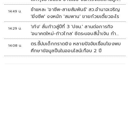
เหตุ
ชำแหละ 'อาชีพ-สายสัมพันธ์' สว.อำนาจเจริญ
14:49 น.
'ยิ่งชีพ' งงหนัก 'สมพาน' ขายก๋วยเตี๋ยวอะไร
'เท้ง' ลั่นก้าวสู่ปีที่ 3 'ปชน.' สานต่อภารกิจ
14:29 น.
'อนาคตใหม่-ก้าวไกล' ซัดระบอบสีน้ำเงิน ทำ
หลักนิติรัฐ-นิติธรรมสั่นคลอน
ตร.ชี้ปมเด็กกราดยิง หลายปัจจัยเชื่อมโยงพบ
14:08 น.
ศึกษาข้อมูลปืนในออนไลน์เกือบ 2 ปี