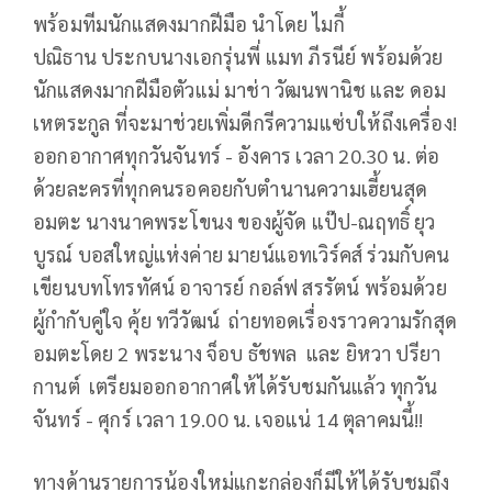
พร้อมทีมนักแสดงมากฝีมือ นำโดย ไมกี้
ปณิธาน ประกบนางเอกรุ่นพี่ แมท ภีรนีย์ พร้อมด้วย
นักแสดงมากฝีมือตัวแม่ มาช่า วัฒนพานิช และ ดอม
เหตระกูล ที่จะมาช่วยเพิ่มดีกรีความแซ่บให้ถึงเครื่อง!
ออกอากาศทุกวันจันทร์ - อังคาร เวลา 20.30 น. ต่อ
ด้วยละครที่ทุกคนรอคอยกับตำนานความเฮี้ยนสุด
อมตะ นางนาคพระโขนง ของผู้จัด แป๊ป-ณฤทธิ์ ยุว
บูรณ์ บอสใหญ่แห่งค่าย มายน์แอทเวิร์คส์ ร่วมกับคน
เขียนบทโทรทัศน์ อาจารย์ กอล์ฟ สรรัตน์ พร้อมด้วย
ผู้กำกับคู่ใจ คุ้ย ทวีวัฒน์ ถ่ายทอดเรื่องราวความรักสุด
อมตะโดย 2 พระนาง จ็อบ ธัชพล และ ยิหวา ปรียา
กานต์ เตรียมออกอากาศให้ได้รับชมกันแล้ว ทุกวัน
จันทร์ - ศุกร์ เวลา 19.00 น. เจอแน่ 14 ตุลาคมนี้!!
ทางด้านรายการน้องใหม่แกะกล่องก็มีให้ได้รับชมถึง