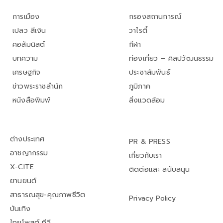
การเมือง
กรองสถานการณ์
เปลว สีเงิน
วาไรตี้
คอลัมนิสต์
กีฬา
บทความ
ท่องเที่ยว – ศิลปวัฒนธรรม
เศรษฐกิจ
ประชาสัมพันธ์
ข่าวพระราชสำนัก
ภูมิภาค
หนังสือพิมพ์
สิ่งแวดล้อม
ต่างประเทศ
PR & PRESS
อาชญากรรม
เกี่ยวกับเรา
X-CITE
ติดต่อและ สนับสนุน
ยานยนต์
สาธารณสุข-คุณภาพชีวิต
Privacy Policy
บันเทิง
ไทยโพสต์ ทีวี