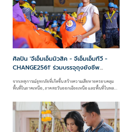
ศิลปิน 'จีเอ็มเอ็มมิวสิค - จีเอ็มเอ็มทีวี -
CHANGE2561' ร่วมบรรจุถุงยังชีพ
พระราชทาน
จากเหตุการณ์อุทกภัยที่เกิดขึ้น สร้างความเสียหายครอบคลุม
พื้นที่ในภาคเหนือ, ภาคตะวันออกเฉียงเหนือ และพื้นที่ในหลาย
จังหวัด ส่งผลกระทบและสร้างความเดือดร้อนให้กับประชาชน
ที่อยู่อาศัยในพื้นที่