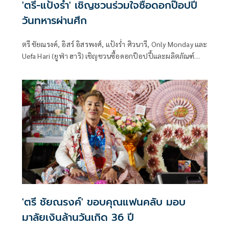
'ตรี-แป้งร่ำ' เชิญชวนร่วมใจซื้อดอกป๊อปปี้
วันทหารผ่านศึก
ตรี ชัยณรงค์, อิสร์ อิสรพงศ์, แป้งร่ำ ศิวนารี, Only Monday และ
Uefa Hari (ยูฟ่า ฮาริ) เชิญชวนซื้อดอกป๊อปปี้และผลิตภัณฑ์
ต่างๆ โดย มูลนิธิสงเคราะห์ครอบครัวทหารผ่านศึก ในพระ
ราชูปถัมภ์สมเด็จพระศรีนครินทราบรมราชชนนี เพื่อช่วยเหลือ
ทหารผ่านศึกและครอบครัว เนื่องในโอกาสวันทหารผ่านศึก ซึ่ง
ตรงกับวันที่ 3 กุมภาพันธ์ของทุกปี เพื่อรำลึกถึงความดีและความ
เสียสละของทหารผ่านศึก รวมทั้งยกย่องเชิดชูเกียรติแก่
ทหารผ่านศึกในฐานะที่เป็นผู้ปกป้องประเทศชาติ
'ตรี ชัยณรงค์' ขอบคุณแฟนคลับ มอบ
มาลัยเงินล้านวันเกิด 36 ปี