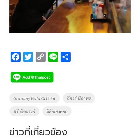
F
T
C
Li
S
ac
wi
o
n
h
e
tt
p
e
ar
b
er
y
e
o
Li
Tags
Grammy Gold Official
กีตาร์ นิภาพร
o
n
ตรี ชัยณรงค์
สิฮักเองดอก
k
k
ข่าวที่เกี่ยวข้อง