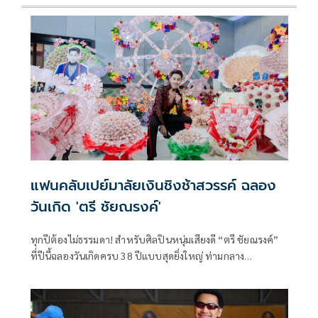
แฟนคลับเปย์มาลัยเงินชิงช้าสวรรค์ ฉลอง
วันเกิด 'ตรี ชัยณรงค์'
ทุกปีต้องไม่ธรรมดา! สำหรับศิลปินหนุ่มเสียงดี “ตรี ชัยณรงค์”
ที่ปีนี้ฉลองวันเกิดครบ 38 ปีแบบสุดยิ่งใหญ่ ท่ามกลาง
บรรยากาศธีม “งานวัด” สดใสคึกคัก ศิลปินและแฟนคลับแต่ง
ตัวจัดเต็มเข้าธีมชนิดไม่มีใครยอมใคร