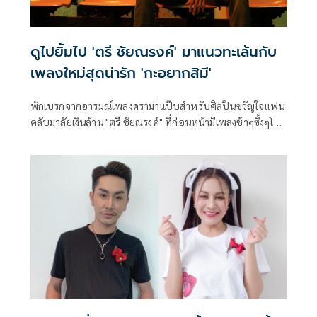
ดูไปยิ้มไป 'ตรี ชัยณรงค์' มาแนวทะเล้นกับ
เพลงใหม่สุดน่ารัก 'กะอยากสิมี'
พักเบรกจากอารมณ์เพลงดราม่าแป๊บสำหรับศิลปินขวัญใจแฟน
คลับมาลัยเงินล้าน "ตรี ชัยณรงค์" ที่ก่อนหน้ามีเพลงช้าๆซึ้งๆโชว์
อินเนอร์มาเยอะแล้ว วันนี้ ตรี ชัยณรงค์ ขอส่งเพลงใหม่ล่าสุด
"กะอยากสิมี" ที่มีจังหวะคึกคักและมีเนื้อหาน่ารักๆ บวกกับตัว
มิวสิควีดีโอที่หนุ่มตรีเล่นเองกับบทบาทหนุ่มขี้เหงาที่อยากจะมี
ความรัก อยากจะมีใครสักคนที่คอยห่วงใย เรียกง่ายๆก็คือแฟน
หรือคนรักนั่นเอง