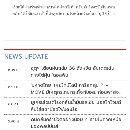
เรียกได้ว่าสร้างตำนานบทใหม่ทุกปี สำหรับนักร้องขวัญใจแฟน
คลับ "ตรี ชัยณรงค์" ที่ล่าสุดจัดงานวันคล้ายวันเกิดอายุ 36 ปี ที่
อ.โพธาราม จ.ราชบุรี และมีแฟนคลับกลุ่ม "คนรักตรี" เข้าร่วม
งานจำนวนมาก
NEWS UPDATE
อุตุฯ เตือนฝนถล่ม 36 จังหวัด อัปเดตเส้น
6:35 น.
ทางไต้ฝุ่น 'ดอลฟิน'
'มหาดไทย' เผยไทม์ไลน์ หารือกลุ่ม P –
6:19 น.
MOVE มีเหตุกระทบกระทั่งกับอส. ก่อนพาส่ง
ขึ้นรถกลับ
ยูเครนโจมตีโรงกลั่นน้ำมันรัสเซีย มอสโกโจมตี
6:02 น.
คืนใส่สถานีรถไฟและเรือ
ดินถล่มคร่าชีวิตอย่างน้อย 4 รายในภาคเหนือ
5:40 น.
ของฟิลิปปินส์