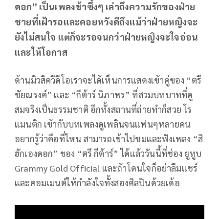
ดอก” เป็นเพลงช้าซึ้งๆ เล่าถึงความรักของฝ่าย
ชายที่เฝ้ารอและคอยหวังดีถึงแม้ว่าฝ่ายหญิงจะ
ยังไม่สนใจ แต่ก็จะรอจนกว่าฝ่ายหญิงจะใจอ่อน
และให้โอกาส
ด้านมิวสิควีดีโอเราจะได้เห็นการแสดงเข้าคู่ของ “ตรี
ชัยณรงค์” และ “กีต้าร์ นิภาพร” ที่สวมบทบาทที่ดู
สมจริงเป็นธรรมชาติ อีกทั้งสถานที่ถ่ายทำก็สวย โร
แมนติก เข้ากับบทเพลงดูเพลินจนแฟนๆหลายคน
อยากรู้ว่าคือที่ไหน สามารถเข้าไปชมและฟังเพลง “สิ
ฮักเองดอก” ของ “ตรี กีต้าร์” ได้แล้ววันนี้ที่ช่อง ยูทูบ
Grammy Gold Official และถ้าโดนใจก็อย่าลืมแชร์
และคอมเมนต์ให้กำลังใจทั้งสองศิลปินด้วยเด้อ