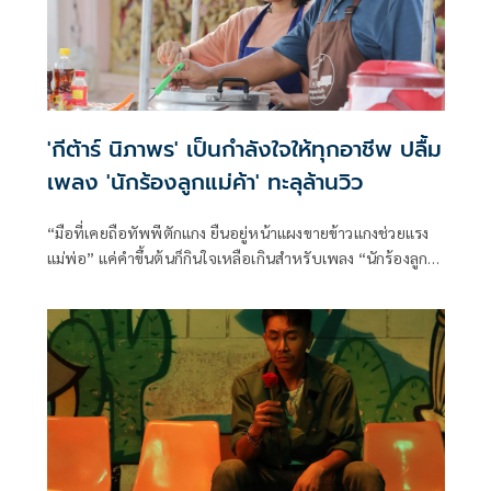
'กีต้าร์ นิภาพร' เป็นกำลังใจให้ทุกอาชีพ ปลื้ม
เพลง 'นักร้องลูกแม่ค้า' ทะลุล้านวิว
“มือที่เคยถือทัพพีตักแกง ยืนอยู่หน้าแผงขายข้าวแกงช่วยแรง
แม่พ่อ” แค่คำขึ้นต้นก็กินใจเหลือเกินสำหรับเพลง “นักร้องลูก
แม่ค้า” ของศิลปินน้องใหม่ “กีต้าร์ นิภาพร” แชมป์ 105 สมัย
จากรายการ “ดวลเพลงชิงทุน”