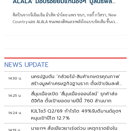
ALALA' มอบรอยยิ้มแก่น้องๆ 'มูลนิธิพลัง
น้ำใจไทย'
ศิลปินจากจีเอ็มเอ็ม มิวสิค นำโดย แพร ชนา, กอกี้ กวิสรา, New
Country และ ALALA ขนเพลงฮิตและพลังใจแบบจัดเต็ม ขึ้นเวที
คอนเสิร์ต “พลังน้ำใจไทย Power of Thai รวมน้ำใจ ปีที่ 13”
ภายในงาน SUSTAINABILITY EXPO ณ ศูนย์การประชุมแห่งชาติ
สิริกิติ์
NEWS UPDATE
นครปฐมดัน ‘กล้วยไม้-สินค้าเกษตรคุณภาพ’
14:30 น.
สร้างมูลค่าเศรษฐกิจฐานราก ตั้งเป้าเงินสะพัด
10 ล้านบาท
สี่มุมเมืองเปิด ‘สี่มุมเมืองออนไลน์’ รุกค้าส่ง
14:25 น.
ดิจิทัล ตั้งเป้ายอดขายปีนี้ 760 ล้านบาท
KJLโชว์ Q2/69 กำไรโต 49%รับดีมานด์อุตฯ
14:24 น.
หนุนเป้าปีโต 12.7%
นายกฯ สั่งเยียวยาเร่งด่วน เหตุกราดยิงใน
14:19 น.