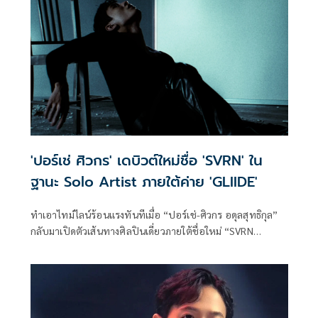
ความเป็นคนใต้ผ่านเสียงเพลงได้อย่างลึกซึ้งและจริงใจ
'ปอร์เช่ ศิวกร' เดบิวต์ใหม่ชื่อ 'SVRN' ใน
ฐานะ Solo Artist ภายใต้ค่าย 'GLIIDE'
ทำเอาไทม์ไลน์ร้อนแรงทันทีเมื่อ “ปอร์เช่-ศิวกร อดุลสุทธิกุล”
กลับมาเปิดตัวเส้นทางศิลปินเดี่ยวภายใต้ชื่อใหม่ “SVRN
(SOVEREIGN)” ในฐานะศิลปินคนแรกของค่ายน้องใหม่
“GLIIDE” โปรเจกต์ดนตรีระดับอินเตอร์จากความร่วมมือ
ระหว่าง GMM MUSIC และ Warner Music Asia