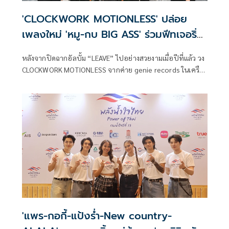
'CLOCKWORK MOTIONLESS' ปล่อย
เพลงใหม่ 'หมู-กบ BIG ASS' ร่วมฟีทเจอริ่ง-
โปรดิวซ์!
หลังจากปิดฉากอัลบั้ม “LEAVE” ไปอย่างสวยงามเมื่อปีที่แล้ว วง
CLOCKWORK MOTIONLESS จากค่าย genie records ในเครือ
GMM MUSIC ซึ่งประกอบไปด้วย กัน-รชต ประตังทะสา (ร้อง
นำ), เม่น-ศิริยศ เรืองตังญาณ (กลอง), บัตร-ธนบัตร ช่างไม้
(กีตาร์) และ ตูม-เทอดไทย ทองโท (เบส) กลับมาพร้อมซิงเกิล
ใหม่ “อาจจะดี” เพลงช้าลึกซึ้งที่ถ่ายทอดเรื่องราวของการจาก
ลาอย่างเข้าใจ และการยอมรับด้วยหัวใจที่เติบโต
'แพร-กอกี้-แป้งร่ำ-New country-