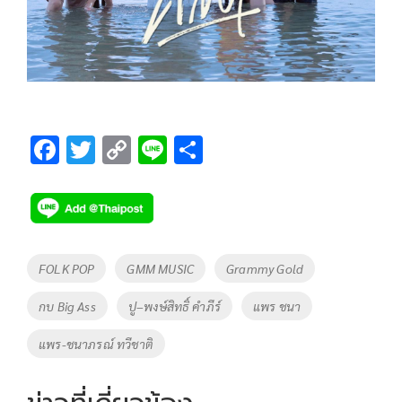
F
T
C
Li
S
ac
wi
o
n
h
e
tt
p
e
ar
b
er
y
e
o
Li
Tags
FOLK POP
GMM MUSIC
Grammy Gold
o
n
กบ Big Ass
ปู–พงษ์สิทธิ์ คำภีร์
แพร ชนา
k
k
แพร-ชนาภรณ์ ทวีชาติ