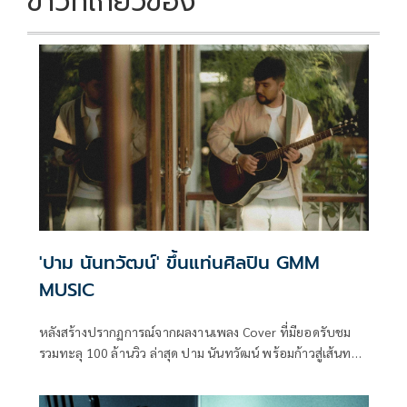
ข่าวที่เกี่ยวข้อง
'ปาม นันทวัฒน์' ขึ้นแท่นศิลปิน GMM
MUSIC
หลังสร้างปรากฏการณ์จากผลงานเพลง Cover ที่มียอดรับชม
รวมทะลุ 100 ล้านวิว ล่าสุด ปาม นันทวัฒน์ พร้อมก้าวสู่เส้นทาง
ศิลปินเต็มกับซิงเกิลเปิดตัว แม่เหอ ภายใต้บ้าน GMM MUSIC
สังกัด GRAMMY GOLD ที่ถ่ายทอดตัวตน ความคิด และรากเหง้า