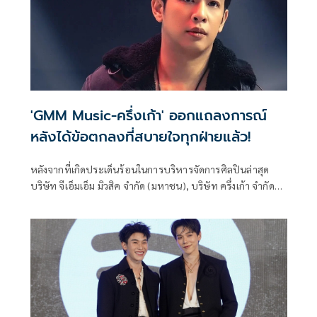
'GMM Music-ครึ่งเก้า' ออกแถลงการณ์
หลังได้ข้อตกลงที่สบายใจทุกฝ่ายแล้ว!
หลังจากที่เกิดประเด็นร้อนในการบริหารจัดการศิลปินล่าสุด
บริษัท จีเอ็มเอ็ม มิวสิค จำกัด (มหาชน), บริษัท ครึ่งเก้า จำกัด
และ ตัวแทนศิลปิน ได้ออกแถลงการณ์ถึงข้อตกลงที่ได้หารือร่วม
กันแล้ว