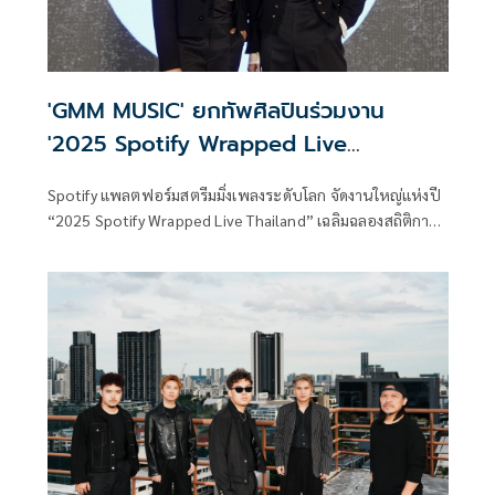
'GMM MUSIC' ยกทัพศิลปินร่วมงาน
'2025 Spotify Wrapped Live
Thailand'
Spotify แพลตฟอร์มสตรีมมิ่งเพลงระดับโลก จัดงานใหญ่แห่งปี
“2025 Spotify Wrapped Live Thailand” เฉลิมฉลองสถิติการ
ฟังเพลงที่ครองใจคนไทยตลอดปีที่ผ่านมา พร้อมยกทัพศิลปิน
คุณภาพจาก GMM MUSIC ร่วมสร้างปรากฏการณ์ความประทับ
ใจผ่านโชว์สุดพิเศษบนเวทีแห่งปี