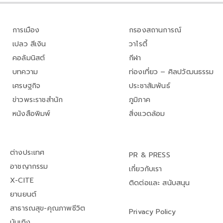
การเมือง
กรองสถานการณ์
เปลว สีเงิน
วาไรตี้
คอลัมนิสต์
กีฬา
บทความ
ท่องเที่ยว – ศิลปวัฒนธรรม
เศรษฐกิจ
ประชาสัมพันธ์
ข่าวพระราชสำนัก
ภูมิภาค
หนังสือพิมพ์
สิ่งแวดล้อม
ต่างประเทศ
PR & PRESS
อาชญากรรม
เกี่ยวกับเรา
X-CITE
ติดต่อและ สนับสนุน
ยานยนต์
สาธารณสุข-คุณภาพชีวิต
Privacy Policy
บันเทิง