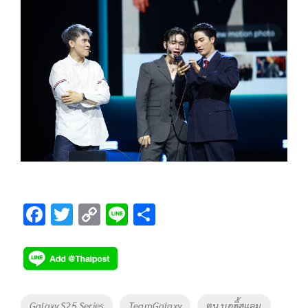
F
T
C
Li
S
ac
wi
o
n
h
e
tt
p
e
ar
b
er
y
e
o
Li
Tags
Galaxy S25 Series
TeamGalaxy
ตูน บอดี้สแลม