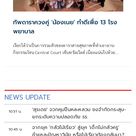
ทัพดาราควงคู่ 'น้องเนย' ทำดีเพื่อ 13 โรง
พยาบาล
เรียกได้ว่าเป็นการรวมตัวของดาราสายสุขภาพที่ทำเอาลาน
กิจกรรมโซน Central Court เซ็นทรัลเวิลด์ เนืองแน่นไปด้วย
บรรดาแฟนคลับ เมื่อเหล่าทัพดาราตบเท้าเข้าร่วมงานเปิดตัว
โครงการ ‘หมอออร์โธฯ ชวนก้าว เพื่อ 13 โรงพยาบาล’ งานวิ่ง
มหากุศลที่ใหญ่ที่สุดแห่งปี เพื่อระดมทุนจัดซื้ออุปกรณ์ทางการ
แพทย์ด้านกระดูกและข้อให้กับโรงพยาบาลที่ขาดแคลนจำนวน
13 แห่งทั่วประเทศ
NEWS UPDATE
'สุรเดช' จวกคุมปืนหละหลวม ชงจำกัดกระสุน-
10:51 น.
ยกระดับความปลอดภัย รร.
จากยุค 'กลัวไม้เรียว' สู่ยุค 'เด็กไม่กลัวครู'
10:45 น.
ชำแหละปัญหาวินัย หรือไม้เรียวต้องกลับมา?