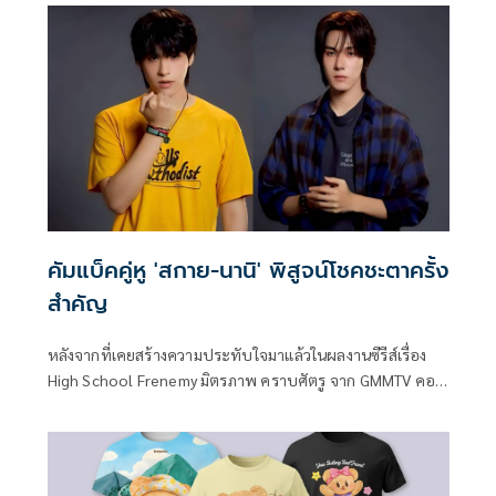
10.2 ล้านครั้ง ในทุกช่องทางออนไลน์ของ GMMTV พร้อม
ทะยานติด อันดับ 1 บน X ทั้งในไทยและอีกหลายพื้นที่ทั่วโลก
ลัล่าสุด GMMTV ได้จัดงาน WU : The Fate Begins เพื่อให้แฟนๆ
ได้สัมผัสเรื่องราวสุดเข้มข้นก่อนใคร ณ CentralwOrld PULSE
Hall ชั้น 7 ศูนย์การค้าเซ็นทรัลเวิลด์
คัมแบ็คคู่หู 'สกาย-นานิ' พิสูจน์โชคชะตาครั้ง
สำคัญ
หลังจากที่เคยสร้างความประทับใจมาแล้วในผลงานซีรีส์เรื่อง
High School Frenemy มิตรภาพ คราบศัตรู จาก GMMTV คอน
เทนต์โพรไวเดอร์ชั้นนำของเมืองไทย ล่าสุดสองหนุ่มเพื่อนซี้
สกาย-วงศ์รวี นทีธร และ นานิ-หิรัญกฤษฎิ์ ช่างคำ ก็กลับมาเจอ
กันอีกครั้งในซีรีส์เรื่องล่าสุด WU อู ซึ่งเป็นการโชว์ศักยภาพการ
แสดงที่เติบโตขึ้นของทั้งคู่ พร้อมจะพาทุกคนดิ่งลึกไปกับเรื่อง