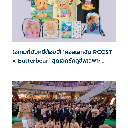
ราวความสัมพันธ์อันเข้มข้นและการเดินทางที่ถูกถักทอด้วยโชค
ชะตาที่ไม่อาจเลี่ยง และความสัมพันธ์ที่ต้องจดจำ
ไอเทมที่มัมหมีต้องมี! ‘คอลเลกชัน RCOST
x Butterbear’ สุดเอ็กซ์คลูซีฟเฉพาะ
โครงการหมอออร์โธฯ ชวนก้าว เพื่อ 13 โรง
พยาบาล