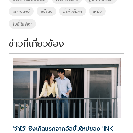
o
n
สกายนานิ
หมีเนย
อิ้งค์ วรันธร
เตนิว
k
k
โบกี้ ไลอ้อน
ข่าวที่เกี่ยวข้อง
'จำไว้' ซิงเกิลแรกจากอัลบั้มใหม่ของ 'INK