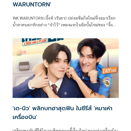
WARUNTORN'
INK WARUNTORN (อิ้งค์ วรันธร) ปล่อยซิงเกิลใหม่ที่จะมาเรียก
น้ำตาคนอกหักอย่าง “จำไว้” เพลงแรกในอัลบั้มใหม่ของ “อิ้งค์ ว
รันธร” ที่มาเล่าเรื่องความรักที่เป็นไปไม่ได้ ซึ่งเธอตั้งใจให้ซิงเกิล
นี้เป็นพื้นที่ของการย้ำเตือนความรู้สึกของคนที่ต้องยอมรับความ
จริงอันแสนเจ็บปวดว่าในใจเขาก็ไม่เคยมีเราเลยตั้งแต่แรก
'เต-นิว' พลิกบทฮาสุดฟิน ในซีรีส์ 'หมาเห่า
เครื่องบิน'
เตรียมพบกับซีรีส์โรแมนติคคอมเมดี้เรื่องใหม่ หมาเห่าเครื่องบิน