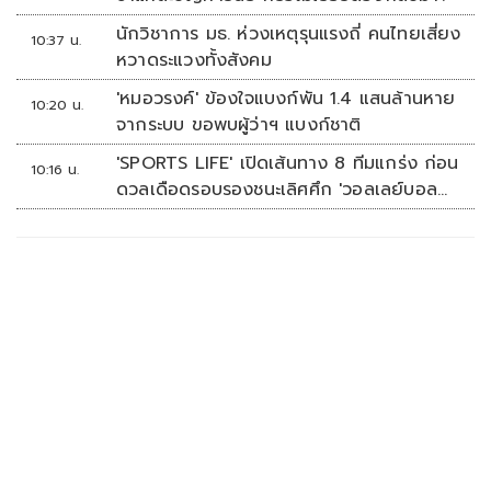
นักวิชาการ มธ. ห่วงเหตุรุนแรงถี่ คนไทยเสี่ยง
10:37 น.
หวาดระแวงทั้งสังคม
'หมอวรงค์' ข้องใจแบงก์พัน 1.4 แสนล้านหาย
10:20 น.
จากระบบ ขอพบผู้ว่าฯ แบงก์ชาติ
'SPORTS LIFE' เปิดเส้นทาง 8 ทีมแกร่ง ก่อน
10:16 น.
ดวลเดือดรอบรองชนะเลิศศึก 'วอลเลย์บอล
นักเรียน แชมป์กีฬา 7HD 2026'