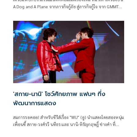
A Dog and A Plane จากภารกิจกู้ภัย สู่ภารกิจกู้ใจ จาก GMMTV
คอนเทนต์โพรไวเดอร์ชั้นนำของเมืองไทย ที่แฟนๆ ตั้งตารอ
คอยการกลับมาประชันฝีมือกันอีกครั้งของคู่จิ้นสุดฮอต เต-
ตะวัน วิหครัตน์ และ นิว-ฐิติภูมิ เตชะอภัยคุณ ที่ควงคู่พลิกบท
ฮาสุดฟินลั่นท่าอากาศยาน
'สกาย-นานิ' โชว์ศักยภาพ แฟนๆ ทึ่ง
พัฒนาการแสดง
สมการรอคอย! สำหรับซีรีส์เรื่อง "WU" (อู) นำแสดงโดยสองหนุ่ม
เพื่อนซี้ สกาย-วงศ์รวี นทีธร และ นานิ-หิรัญกฤษฎิ์ ช่างคำ ที่
สร้างปรากฏการณ์ตั้งแต่ออกสตาร์ทด้วยยอดชม Trailer ทะลุ