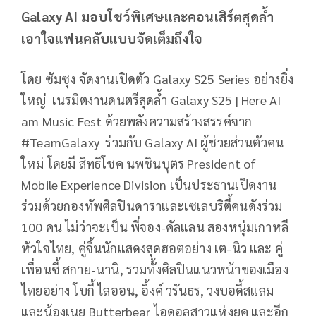
Galaxy AI มอบโชว์พิเศษและคอนเสิร์ตสุดล้ำ
เอาใจแฟนคลับแบบจัดเต็มถึงใจ
โดย ซัมซุง จัดงานเปิดตัว Galaxy S25 Series อย่างยิ่ง
ใหญ่ เนรมิตงานดนตรีสุดล้ำ Galaxy S25 | Here AI
am Music Fest ด้วยพลังความสร้างสรรค์จาก
#TeamGalaxy ร่วมกับ Galaxy AI ผู้ช่วยส่วนตัวคน
ใหม่ โดยมี สิทธิโชค นพชินบุตร President of
Mobile Experience Division เป็นประธานเปิดงาน
ร่วมด้วยกองทัพศิลปินดาราและเซเลบริตี้คนดังร่วม
100 คน ไม่ว่าจะเป็น พี่จอง-คัลแลน สองหนุ่มเกาหลี
หัวใจไทย, คู่จิ้นนักแสดงสุดฮอตอย่าง เต-นิว และ คู่
เพื่อนซี้ สกาย-นานิ, รวมทั้งศิลปินแนวหน้าของเมือง
ไทยอย่าง โบกี้ ไลออน, อิ้งค์ วรันธร, วงบอดี้สแลม
และน้องเนย Butterbear ไอดอลสาวแห่งยุค และอีก