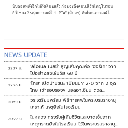
นับถอยหลังอีกไม่ถึงเดือนแล้ว ก่อนจะถึงคอนเสิร์ตใหญ่ในรอบ
8 ปี ของ 2 หนุ่มอารมณ์ดี “LIPTA” (ลิปตา) คัตโตะ-อารมณ์ โพธิ์
หาญรัตนกุล และ แทน-ธารณ ลิปตพัลลภ สังกัด Kicks Records
(คิกส์ เรคคอร์ดส) ใน "Lipta คอนใหญ่ไฟกะพริบ" ก็ยังปล่อย
ซิงเกิลใหม่ ซึ่งเป็นซิงเกิลที่ 2 ของปีออกมาให้ได้ฟัง
NEWS UPDATE
'ลิโอเนล เมสซี' สูญเสียคุณพ่อ 'ฮอร์เก' จาก
22:37 น.
ไปอย่างสงบในวัย 68 ปี
'ไทย' เปิดบ้านชนะ 'เมียนมา' 2-0 จาก 2 จุด
22:26 น.
โทษ เข้ารอบรองฯ บอลอาเซียน ดวล
'สิงคโปร์'
วธ.เตรียมพร้อม พิธีการศพในพระบรมราชานุ
20:59 น.
เคราะห์ เหตุยิงในโรงเรียน
ในหลวง ทรงรับผู้เสียชีวิตและบาดเจ็บจาก
20:27 น.
เหตุกราดยิงในโรงเรียน ไว้ในพระบรมราชานุ