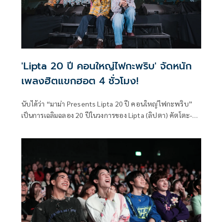
'Lipta 20 ปี คอนใหญ่ไฟกะพริบ' จัดหนัก
เพลงฮิตแขกฮอต 4 ชั่วโมง!
นับได้ว่า “มาม่า Presents Lipta 20 ปี คอนใหญ่ไฟกะพริบ”
เป็นการเฉลิมฉลอง 20 ปีในวงการของ Lipta (ลิปตา) คัตโตะ-
อารมณ์ โพธิ์หาญรัตนกุล และ แทน-ธารณ ลิปตพัลลภ สังกัด
Kicks Records (คิกส์ เรคคอร์ดส) ดูโอ้วาไรตี้ป็อปเจ้าพ่อเพลง
ฮิตอย่างยิ่งใหญ่เกรียงไกรสุดๆ เพราะงานครั้งนี้ได้สร้าง
ปรากฏการณ์ตั้งแต่ตอนเปิดขายบัตรที่ Sold Out ทุกที่นั่งใน
เวลาอันรวดเร็ว