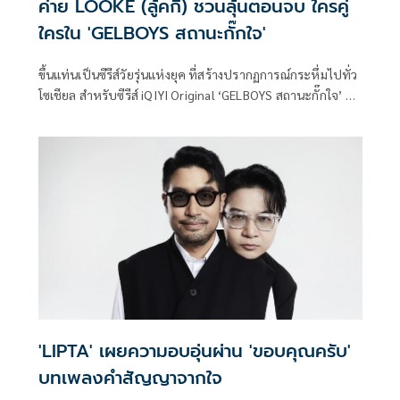
ค่าย LOOKE (ลู้คกี้) ชวนลุ้นตอนจบ ใครคู่
ใครใน 'GELBOYS สถานะกั๊กใจ'
ขึ้นแท่นเป็นซีรีส์วัยรุ่นแห่งยุค ที่สร้างปรากฏการณ์กระหึ่มไปทั่ว
โซเชียล สำหรับซีรีส์ iQIYI Original ‘GELBOYS สถานะกั๊กใจ’ ที่
นำพาทุกคนเดินทางไปสำรวจเทรนด์ใหม่ ๆ ของวัยรุ่น GEN Z
ผ่านเรื่องราวความสัมพันธ์ และป๊อบคัลเจอร์
'LIPTA' เผยความอบอุ่นผ่าน 'ขอบคุณครับ'
บทเพลงคำสัญญาจากใจ