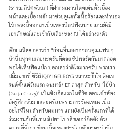
(ธารณ ลิปตพัลลภ) ที่ฝากผลงานโดดเด่นทั้งเบื้อง
หน้าและเบื้องหลัง มาช่วยดูแลทั้งเนื้อร้องและทำนอง
ให้เพลงนี้ออกมาเป็นเพลงป๊อปฟังสบาย แถมยังมี
เอกลักษณ์และเข้ากับเสียงของ PJ ได้อย่างลงตัว
พีเจ มหิดล
กล่าวว่า “ก่อนอื่นอยากขอบคุณแฟน ๆ
บ้าบิ่นทุกคนเลยนะครับที่คอยซัปพอร์ตกันมาตลอด
พอได้เห็นฟีดแบ็ก บอกเลยว่าดีใจมากครับ พวกเรา
ปลื้มมากที่ ซีรีส์ iQIYI GELBOYS สถานะกั๊กใจ ติดเท
รนด์ตั้งแต่วันแรก จนมาถึง EP ล่าสุด สำหรับ ‘ไอ้บ้า
(Gu ja Crazy)’ เป็นซิงเกิลแรกในชีวิต ตอนเข้าห้อง
อัดรู้สึกกลัวมากเลยครับ เพราะการร้องเพลง เป็น
อะไรที่ใหม่สำหรับผมมาก แถมยังเป็นครั้งแรกที่ได้
ร่วมงานกับพี่แทน ลิปตา โปรดิวเซอร์ชื่อดัง ด้วย
ความที่พี่เขาเขียนเนื้อเพลงสะท้อนตัวละครบ้าบิ่น