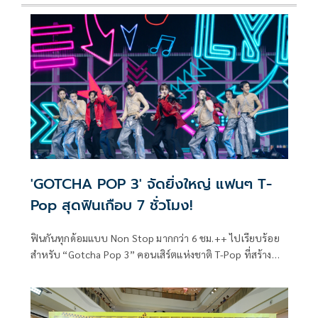
'GOTCHA POP 3' จัดยิ่งใหญ่ แฟนๆ T-
Pop สุดฟินเกือบ 7 ชั่วโมง!
ฟินกันทุกด้อมแบบ Non Stop มากกว่า 6 ชม.++ ไปเรียบร้อย
สำหรับ “Gotcha Pop 3” คอนเสิร์ตแห่งชาติ T-Pop ที่สร้าง
กระแสฮอตบนโลกโซเชียลจนแฮชแท็ก #GOTCHAPOP3 ขึ้นเท
รนด์อันดับ 1 บน X ประเทศไทยข้ามวันไปเลยทีเดียว ครั้งนี้ผู้จัด
เบอร์ต้นของวงการ Atimeshowbiz เดินหน้าสร้างเซอร์ไพรส์