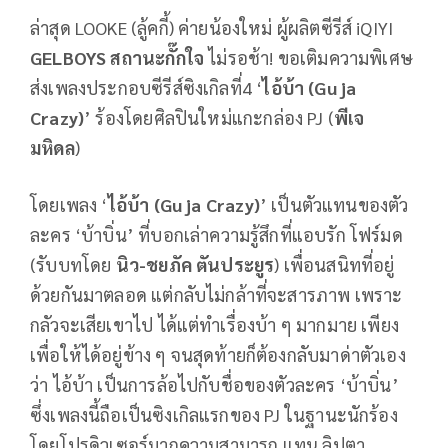
ล่าสุด LOOKE (ลู้คกี้) ค่ายน้องใหม่ ผู้ผลิตซีรีส์ iQIYI
GELBOYS สถานะกั๊กใจ
ไม่รอช้า! ขอเติมความพิเศษ
ส่งเพลงประกอบซีรีส์ซิงเกิลที่4 ‘
ไอ้บ้า (Gu ja
Crazy)
’ ร้องโดยศิลปินใหม่แกะกล่อง PJ (
พีเจ
มหิดล
)
โดยเพลง ‘
ไอ้บ้า (Gu ja Crazy)
’ เป็นตัวแทนของตัว
ละคร ‘บ้าบิ่น’ ที่บอกเล่าความรู้สึกที่แอบรัก โฟร์มด
(รับบทโดย
นิว-ชยภัค ตันประยูร
) เพื่อนสนิทที่อยู่
ด้วยกันมาตลอด แต่กลับไม่กล้าที่จะสารภาพ เพราะ
กลัวจะเสียเขาไป ได้แต่ทำเรื่องบ้า ๆ มากมาย เพียง
เพื่อให้ได้อยู่ข้าง ๆ จนสุดท้ายก็ต้องกลับมาด่าตัวเอง
ว่า ไอ้บ้า เป็นการล้อไปกับชื่อของตัวละคร ‘บ้าบิ่น’
ซึ่งเพลงนี้ถือเป็นซิงเกิลแรกของ PJ ในฐานะนักร้อง
โดยโปรดิวเซอร์มากความสามารถ แทน ลิปตา