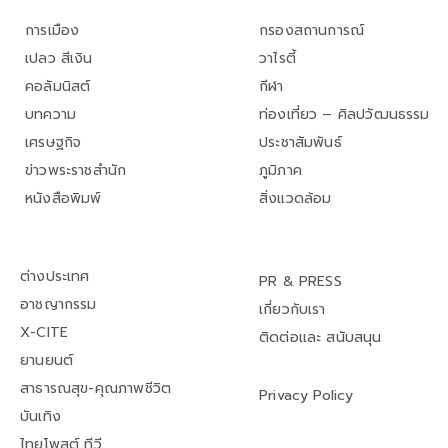
การเมือง
กรองสถานการณ์
เปลว สีเงิน
วาไรตี้
คอลัมนิสต์
กีฬา
บทความ
ท่องเที่ยว – ศิลปวัฒนธรรม
เศรษฐกิจ
ประชาสัมพันธ์
ข่าวพระราชสำนัก
ภูมิภาค
หนังสือพิมพ์
สิ่งแวดล้อม
ต่างประเทศ
PR & PRESS
อาชญากรรม
เกี่ยวกับเรา
X-CITE
ติดต่อและ สนับสนุน
ยานยนต์
สาธารณสุข-คุณภาพชีวิต
Privacy Policy
บันเทิง
ไทยโพสต์ ทีวี