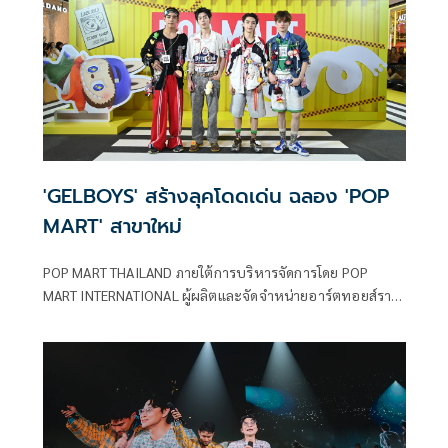
ต่อยอดความว้าวต่อเนื่องมาเป็นปีที่ 3
'GELBOYS' สร้างลุคโดดเด่น ฉลอง 'POP
MART' สาขาใหม่
POP MART THAILAND ภายใต้การบริหารจัดการโดย POP
MART INTERNATIONAL ผู้ผลิตและจัดจำหน่ายอาร์ตทอยส์ราย
ใหญ่ระดับโลก นำโดย ณศิริพร แผลงจันทึก Country General
Manager บริษัท ป๊อป มาร์ท (ประเทศไทย) จัดงานอีเว้นต์สุด
ยิ่งใหญ่ HELLO CENTRAL WESTGATE เฉลิมฉลองการเปิดสาขา
โซนตะวันตกเป็นแห่งแรก ในคอนเซ็ปต์ Find Your Signature
Piece Mix, Match & Express Your Style ณ ศูนย์การค้า
เซ็นทรัล เวสต์เกต