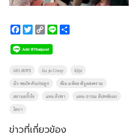
F
T
C
Li
S
ac
wi
o
n
h
e
tt
p
e
ar
b
er
y
e
o
Li
Tags
GELBOYS
Gu ja Crazy
iQiyi
o
n
นิว-ชยภัค ตันประยูร
พีเจ-มหิดล พิบูลสงคราม
k
k
สถานะกั๊กใจ
แทน ลิปตา
แทน-ธารณ ลิปตพัลลภ
ไอบา
ข่าวที่เกี่ยวข้อง