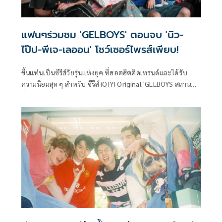
แฟนๆร่วมชม 'GELBOYS' ตอนจบ 'นิว-
ไป๊ป-พีเจ-เลออน' โชว์เซอร์ไพรส์เพียบ!
ขึ้นแท่นเป็นซีรีส์วัยรุ่นแห่งยุค ที่ฮอตฮิตติดเทรนด์และได้รับ
ความนิยมสุด ๆ สำหรับ ซีรีส์ iQIYI Original 'GELBOYS สถานะ
กั๊กใจ' ด้วยคอนเทนต์ GEN Z ที่โดนใจทุกเพศทุกวัย ทำให้เกิด
กระแสเจลบอยฟีเวอร์ไปทั่วประเทศ พร้อมทะยานสู่อันดับซีรีส์
ไทยที่มียอดรับชมสูงสุดอันดับ 1 ทุกสัปดาห์ที่ออกอากาศ