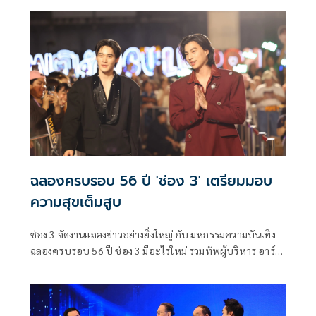
ไทย เข้ารดน้ำดำหัว ขอพรผู้บริหารที่เคารพนับถืออย่าง สมรักษ์
ณรงค์วิชัย รองกรรมการผู้อำนวยการ สำนักผลิตรายการ บริษัท
บีอีซี เวิลด์ จำกัด (มหาชน) เพื่อความเป็นสิริมงคลเนื่องในโอกาส
วันปีใหม่ไทย
ฉลองครบรอบ 56 ปี 'ช่อง 3' เตรียมมอบ
ความสุขเต็มสูบ
ช่อง 3 จัดงานแถลงข่าวอย่างยิ่งใหญ่ กับ มหกรรมความบันเทิง
ฉลองครบรอบ 56 ปี ช่อง 3 มีอะไรใหม่ รวมทัพผู้บริหาร อาร์ม-
วิบูลย์ ลีรัตนขจร, ตู่ ปิยวดี, ดิว ปิ่นกมล, สมรักษ์ ผู้จัดละคร และ
นักแสดงชื่อดัง มาร่วมอัปเดตผลงานละคร ซีรีส์ คุณภาพหลาก
หลายแนว พร้อมกิจกรรมสุดเอ็กซ์คลูซีฟ และเซอร์ไพรส์พิเศษ
อีกเพียบ รับรองว่าจัดเต็มครบอรรถรส ถูกใจคนไทยและ