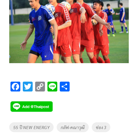
F
T
C
Li
S
ac
wi
o
n
h
e
tt
p
e
ar
b
er
y
e
o
Li
Tags
55 ปี NEW ENERGY
กลัฟ-คณาวุฒิ
ช่อง 3
o
n