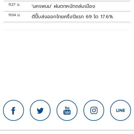
11:27 น.
'นครพนม' ฝนตกหนักถล่มเมือง
11:04 น.
ตีปี๊บส่งออกไทยครึ่งปีแรก 69 โต 17.6%