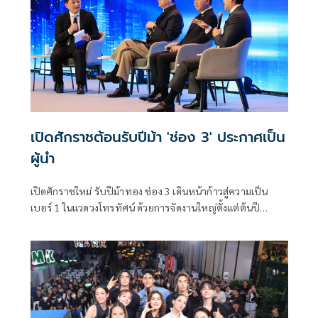
อินเตอร์แฟนทุกคนแน่นอน
เปิดศักราชต้อนรับปีม้า 'ช่อง 3' ประกาศเป็น
ผู้นำ
เปิดศักราชใหม่ รับปีม้าทอง ช่อง 3 เดินหน้าก้าวสู่ความเป็น
เบอร์ 1 ในแวดวงโทรทัศน์ ด้วยการจัดงานใหญ่ตั้งแต่ต้นปี
เป็นการโหมโรงได้อย่างคึกคัก เมื่อ ครอบครัวข่าว 3 ตอกย้ำ
ความเป็นผู้นำด้านข่าวสารจัดสัมมนาแรกของปี “ครอบครัวข่าว
3 Forum 2026 ทิศทางโลก ทิศทางไทย” ซึ่งเป็นเวทีที่รวบรวม
สุดยอด CEO ชั้นนำของประเทศ และผู้ประกาศชั้นนำร่วมด้วย
พิธีกรจากช่อง 3 จัดเต็มเนื้อหาครบทุกมิติ ณ ศูนย์การประชุม
แห่งชาติสิริกิติ์