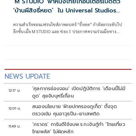
‘M STUDIO’ พาหนังไทยโกอินเตอร์เปิดตัว
‘บ้านผีสิงธี่หยด’ ใน Universal Studios
Singapore
ความสำเร็จของแฟรนไชส์ภาพยนตร์ “ธี่หยด” กำลังยกระดับไป
อีกขั้น เมื่อ M STUDIO และ ช่อง 3 ประกาศความร่วมมือทาง
ธุรกิจครั้งสำคัญกับ Resort World Sentosa Singapore และ
Universal Studios Singapore เพื่อสร้าง
NEWS UPDATE
‘ศุลกากรช่องจอม’ เปิดปฏิบัติการ ‘เดือนนี้ไม่มี
12:17 น.
ดูด’ ลุยจับบุหรี่เถื่อน
สนองนโยบาย 'ฝ่ายปกครองภูเก็ต' ตั้งจุด
12:01 น.
ตรวจเข้ม คุมอาวุธปืน–ยาเสพติด
‘ภราดร’ การันตีใช้งบพ.ร.ก.เงินกู้ทำ ‘ไทยเที่ยว
11:49 น.
ไทยพลัส’ ไม่ผิดหลัก