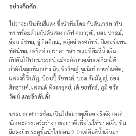
อย่างคึกคัก
ไม่ว่าจะเป็นทีมสีแดง ซึ่งนำทีมโดย กัปตันเกรท วริน
ทร พร้อมด้วยกัปตันสอง กลัฟ คณาวุฒิ, บอย ปกรณ์,
จ็อบ ธัชพล, อู๋ กิตติภณ, ฟลุ๊คจ์ พงศภัทร์, ปีเตอร์แพน
ทัศน์พล, เฟริสท์ ภาราดา ฯลฯ ขณะที่ทีมสีน้ำเงิน
กัปตันโป๊ป ธนวรรธน์ แม้จะยังบาดเจ็บแต่ก็มาให้
กำลังใจลูกทีมอย่าง มีน พีรวิชญ์, จูเนียร์ กาจบัณฑิต,
แฟรงกี้ วีรภัฏ, ป๊อบปี้ รัชพงศ์, บอล กัมมัญญ์, อ๋อง
สิทธานต์, เฟรนด์ พีระกฤตย์, เต้ ชยพัทธ์, ภูมิ ชวัล
วัฒน์ และอีกคับคั่ง
บรรยากาศการซ้อมเป็นไปอย่างดุเดือด จริงจัง เหล่า
นักเตะต่างวอร์มร่างกายอย่างดีเพื่อไม่ให้บาดเจ็บ ทีม
สีแดงยิงประตูขึ้นนำไปก่อน 2-0 แต่ทีมสีน้ำเงินมา