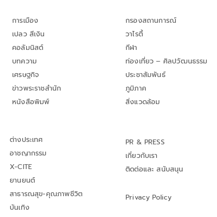
การเมือง
กรองสถานการณ์
เปลว สีเงิน
วาไรตี้
คอลัมนิสต์
กีฬา
บทความ
ท่องเที่ยว – ศิลปวัฒนธรรม
เศรษฐกิจ
ประชาสัมพันธ์
ข่าวพระราชสำนัก
ภูมิภาค
หนังสือพิมพ์
สิ่งแวดล้อม
ต่างประเทศ
PR & PRESS
อาชญากรรม
เกี่ยวกับเรา
X-CITE
ติดต่อและ สนับสนุน
ยานยนต์
สาธารณสุข-คุณภาพชีวิต
Privacy Policy
บันเทิง