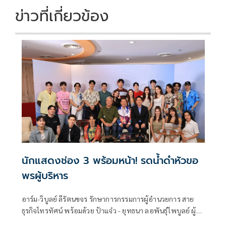
k
k
ข่าวที่เกี่ยวข้อง
นักแสดงช่อง 3 พร้อมหน้า! รดน้ำดำหัวขอ
พรผู้บริหาร
อาร์ม-วิบูลย์ ลีรัตนขจร รักษาการกรรมการผู้อำนวยการ สาย
ธุรกิจโทรทัศน์ พร้อมด้วย ป้าแจ๋ว - ยุทธนา ลอพันธุ์ไพบูลย์ ผู้จัด
ละคร นำทัพนักแสดงช่อง 3 พร้อมใจกันร่วมสืบสานประเพณี