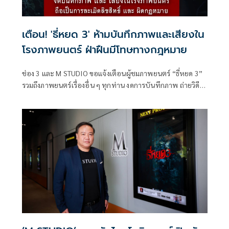
เตือน! 'ธี่หยด 3' ห้ามบันทึกภาพและเสียงใน
โรงภาพยนตร์ ฝ่าฝืนมีโทษทางกฎหมาย
ช่อง 3 และ M STUDIO ขอแจ้งเตือนผู้ชมภาพยนตร์ “ธี่หยด 3”
รวมถึงภาพยนตร์เรื่องอื่น ๆ ทุกท่าน งดการบันทึกภาพ ถ่ายวิดีโอ
หรือบันทึกเสียงภายในโรงภาพยนตร์อย่างเด็ดขาด เนื่องจากถือ
เป็นการละเมิดลิขสิทธิ์ และเป็นความผิดตามกฎหมาย