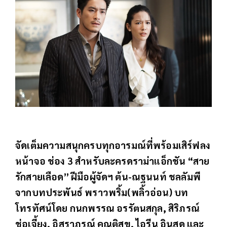
จัดเต็มความสนุกครบทุกอารมณ์ที่พร้อมเสิร์ฟลง
หน้าจอ ช่อง 3 สำหรับละครดราม่าแอ็กชัน “สาย
รักสายเลือด” ฝีมือผู้จัดฯ ต้น-ณฐนนท์ ชลลัมพี
จากบทประพันธ์ พราวพริ้ม(พลิ้วอ่อน) บท
โทรทัศน์โดย กนกพรรณ อรรัตนสกุล, สิริภรณ์
ช่อเจี้ยง, อิสราภรณ์ คุณติสุข, ไอรีน อินสด และ