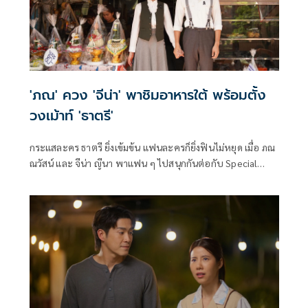
'ภณ' ควง 'จีน่า' พาชิมอาหารใต้ พร้อมตั้ง
วงเม้าท์ 'ธาตรี'
กระแสละคร ธาตรี ยิ่งเข้มข้น แฟนละครก็ยิ่งฟินไม่หยุด เมื่อ ภณ
ณวัสน์ และ จีน่า ญีนา พาแฟน ๆ ไปสนุกกันต่อกับ Special
Content สุดเอ็กซ์คลูซีฟ พาตะลุยชิมอาหารใต้สไตล์ภูเก็ต
ใจกลางกรุงเทพมหานคร พร้อมอัปเดตเบื้องหลังความสนุกที่
หลายคนอาจจะยังไม่รู้