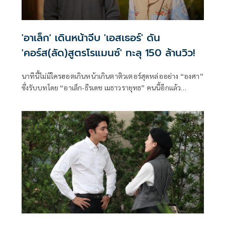
'อาเล็ก' เดินหน้าจีบ 'เอสเธอร์' ดัน
'คอร์ส(ลัด)สูตรโรแมนซ์' ทะลุ 150 ล้านวิว!
นาทีนี้ไม่มีใครฮอตเกินหน้าเกินตาติวเตอร์สุดหล่ออย่าง “องศา”
ซึ่งรับบทโดย “อาเล็ก-ธีรเดช เมธาวรายุทธ” คนนี้อีกแล้ว
สำหรับซีรีส์โรแมนติก-คอมเมดี้แห่งปี “Crash Course in
Romance คอร์ส(ลัด)สูตรโรแมนซ์”