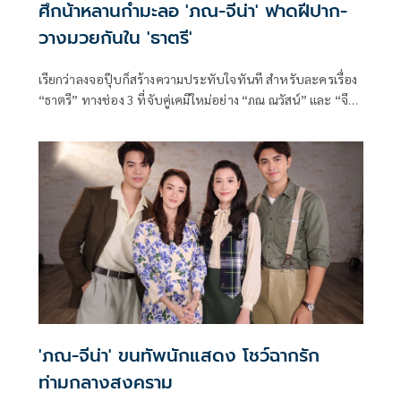
ศึกน้าหลานกำมะลอ 'ภณ-จีน่า' ฟาดฝีปาก-
วางมวยกันใน 'ธาตรี'
เรียกว่าลงจอปุ๊บก็สร้างความประทับใจทันที สำหรับละครเรื่อง
“ธาตรี” ทางช่อง 3 ที่จับคู่เคมีใหม่อย่าง “ภณ ณวัสน์” และ “จีน่า
ญีนา” มาประชันบทบาทกันครั้งแรก กับความสัมพันธ์แบบ “น้า
หลานกำมะลอ” ที่ทั้งรักทั้งกัด งานนี้บอกเลยว่าเคมีเข้ากันแบบ
เกินต้าน ทั้งหวาน ทั้งฮา ทั้งปะทะกันแบบไม่มีใครยอมใคร
'ภณ-จีน่า' ขนทัพนักแสดง โชว์ฉากรัก
ท่ามกลางสงคราม