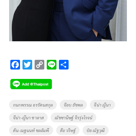
F
T
C
Li
S
ac
wi
o
n
h
e
tt
p
e
ar
b
er
y
e
o
Li
Tags
กนกพรรณ อรรัตนสกุล
จ๊อบ ธัชพล
จีน่า ญีนา
o
n
จีน่า-ญีนา ซาลาส
ณัชชานิษฐ์ จิรรุ่งโรจน์
k
k
ต้น-ณฐนนท์ ชลลัมพี
ต๊ะ วริษฐ์
ป๋อ ณัฐวุฒิ