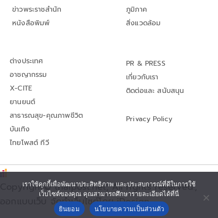
ข่าวพระราชสำนัก
ภูมิภาค
หนังสือพิมพ์
สิ่งแวดล้อม
ต่างประเทศ
PR & PRESS
อาชญากรรม
เกี่ยวกับเรา
X-CITE
ติดต่อและ สนับสนุน
ยานยนต์
สาธารณสุข-คุณภาพชีวิต
Privacy Policy
บันเทิง
ไทยโพสต์ ทีวี
เราใช้คุกกี้เพื่อพัฒนาประสิทธิภาพ และประสบการณ์ที่ดีในการใช้
Copyright© thaipost.net, All rights reserved.,
เว็บไซต์ของคุณ คุณสามารถศึกษารายละเอียดได้ที่นี่
ออกแบบเว็บ จัดทำเว็บไซต์โดย iDesign
ยินยอม
นโยบายความเป็นส่วนตัว