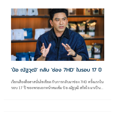
ซีรีส์แนวโรแมนติก-คอมเมดี้ที่น่าจับตามองที่สุดแห่งปี Crash
Course in Romance คอร์ส(ลัด)สูตรโรแมนซ์ การโคจรมาพบ
กันครั้งแรกของพระเอกหนุ่มเจ้าเสน่ห์ อาเล็ก-ธีรเดช เมธาวรา
ยุทธ และนางเอกสาวมากฝีมือ เอสเธอร์ สุปรีย์ลีลา ที่จะมาร่วม
ถ่ายทอดเรื่องราวความรักผ่านบทพิสูจน์ของการเป็นครอบครัว
และการศึกษา
'ป๋อ ณัฐวุฒิ' กลับ 'ช่อง 7HD' ในรอบ 17 ปี
เรียกเสียงฮือฮาสนั่นโซเชียล กับการกลับมาช่อง 7HD ครั้งแรกใน
รอบ 17 ปี ของพระเอกหน้าคมเข้ม ป๋อ-ณัฐวุฒิ สกิดใจ มาเป็น
แขกรับเชิญในรายการพอดแคสต์ ดวงใจ STORY ของช่อง 7HD
ร่วมพูดคุยแบบเอ็กซ์คลูซีฟ และเป็นกันเอง