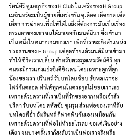
รัตน์ศิริ ดูแลธุรกิจของ H Club ในเครือของ H Group
เมฆินทร์จะเป็นผู้ชายที่เคร่งขรึม ดุเดือด เด็ดขาด เด็ด
เดี่ยว การฆ่าคนเพื่อให้ได้ในสิ่งที่ต้องการมันเป็นเรื่อง
ธรรมดาของเขา จนได้มาเจอกับมนต์มีนา ซึ่งเข้ามา
เป็นหนึ่งในหมากเกมของเรา เพื่อที่เราจะชิงตำแหน่ง
ประธานของ H Group แต่สุดท้ายแล้วมนต์มีนาเข้ามา
ทำให้ชีวิตเราเปลี่ยน สำหรับตระกูลเหมรัตน์ศิริ ทุก
คนจะมีการแก่งแย่งชิงดีชิงเด่น โดยเฉพาะลูกพี่ลูก
น้องของเรา ปรินทร์ รับบทโดย จ็อบ ธัชพล เราจะ
ไฟว์กันตลอด ทำให้ทุกคนในตระกูลไม่ชอบเราเลย
เพราะด้วยความที่เราเป็นที่รักของอากงหรือเจ้าสัว
ปรีดา รับบทโดย สหัสชัย ชุมรุม ส่วนพ่อของเราที่รับ
บทโดยพี่อ่ำ อัมรินทร์ ก็ฟาดฟันกันเองเหมือนกัน
เพราะด้วยความที่พ่อไม่ทำอะไรเลย ขอแต่เงินอย่าง
เดียว จนบางครั้งเราก็สงสัยว่าเป็นพ่อเราจริงหรือ