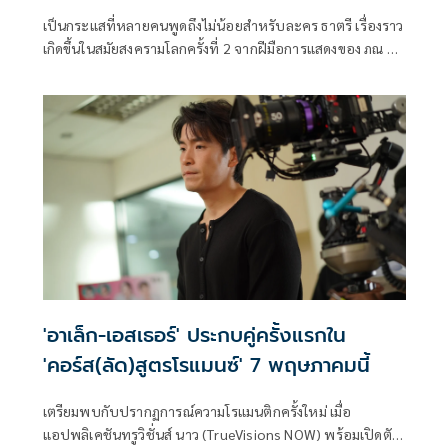
เป็นกระแสที่หลายคนพูดถึงไม่น้อยสำหรับละคร ธาตรี เรื่องราว
เกิดขึ้นในสมัยสงครามโลกครั้งที่ 2 จากฝีมือการแสดงของ ภณ ณ
วัสน์ และ จีน่า ญีนา มาประกบคู่กันครั้งแรก ก็ทำคนดูตาลุกวาว
โดยเฉพาะทีเซอร์ที่ปล่อยออกมาเรียกน้ำย่อยก็ทำเอาคนดูอดใจ
ไม่ไหว แต่ก่อนจะลงจอให้ได้ชมมาส่องเบื้องหลังสุดจึ้ง ที่จะพา
ไปเจาะลึกกับเรื่องราวหน้ากล้องหลังกล้องในความทุ่มเทของทีม
งานและนักแสดงที่กว่าจะออกมาเป็นละครพีเรียดโรแมนติกแอ็
กชันในรายการ เปิดกองวิก 3 ธาตรี
'อาเล็ก-เอสเธอร์' ประกบคู่ครั้งแรกใน
'คอร์ส(ลัด)สูตรโรแมนซ์' 7 พฤษภาคมนี้
เตรียมพบกับปรากฏการณ์ความโรแมนติกครั้งใหม่ เมื่อ
แอปพลิเคชันทรูวิชั่นส์ นาว (TrueVisions NOW) พร้อมเปิดตัว