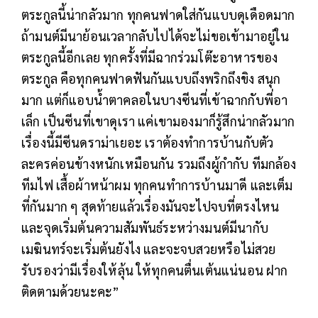
ตระกูลนี้น่ากลัวมาก ทุกคนฟาดใส่กันแบบดุเดือดมาก
ถ้ามนต์มีนาย้อนเวลากลับไปได้จะไม่ขอเข้ามาอยู่ใน
ตระกูลนี้อีกเลย ทุกครั้งที่มีฉากร่วมโต๊ะอาหารของ
ตระกูล คือทุกคนฟาดฟันกันแบบถึงพริกถึงขิง สนุก
มาก แต่ก็แอบน้ำตาคลอในบางซีนที่เข้าฉากกับพี่อา
เล็ก เป็นซีนที่เขาดุเรา แค่เขามองมาก็รู้สึกน่ากลัวมาก
เรื่องนี้มีซีนดราม่าเยอะ เราต้องทำการบ้านกับตัว
ละครค่อนข้างหนักเหมือนกัน รวมถึงผู้กำกับ ทีมกล้อง
ทีมไฟ เสื้อผ้าหน้าผม ทุกคนทำการบ้านมาดี และเต็ม
ที่กันมาก ๆ สุดท้ายแล้วเรื่องมันจะไปจบที่ตรงไหน
และจุดเริ่มต้นความสัมพันธ์ระหว่างมนต์มีนากับ
เมฆินทร์จะเริ่มต้นยังไง และจะจบสวยหรือไม่สวย
รับรองว่ามีเรื่องให้ลุ้น ให้ทุกคนตื่นเต้นแน่นอน ฝาก
ติดตามด้วยนะคะ”