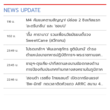
NEWS UPDATE
M4 คัมแบคตามสัญญา! ปล่อย 2 ซิงเกิลแรก
1:16 น.
'อะดรีนาลีน' และ 'ชอบU'
'ดั๊ม คาราบาว' รวมเพื่อนวัยมัธยมตั้งวง
1:02 น.
SweetCane (สวีทเคน)
โปรดเกล้าฯ 'พันเอกสุภัทร ชูตินันทน์' ดำรง
23:49 น.
ตำแหน่งนายทหารปฏิบัติการฯ-พระราชทานยศ
'พลตรี'
ซาอุฯ-ตุรเคีย-ปากีสถานลงนามข้อตกลงด้าน
23:45 น.
การป้องกันประเทศท่ามกลางสงครามในภูมิภาค
'ฮอนด้า เรซซิ่ง ไทยแลนด์' เปิดฉากร้อนแรง!
22:46 น.
'ชิพ-มิกซ์' กดเวลาติดหัวแถว ARRC สนาม 4
ที่มัลดาลิกา