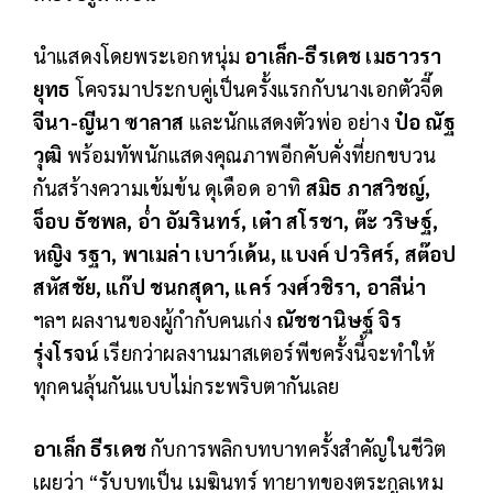
นำแสดงโดยพระเอกหนุ่ม
อาเล็ก-ธีรเดช เมธาวรา
ยุทธ
โคจรมาประกบคู่เป็นครั้งแรกกับนางเอกตัวจี๊ด
จีนา-ญีนา ซาลาส
และนักแสดงตัวพ่อ อย่าง
ป๋อ ณัฐ
วุฒิ
พร้อมทัพนักแสดงคุณภาพอีกคับคั่งที่ยกขบวน
กันสร้างความเข้มข้น ดุเดือด อาทิ
สมิธ ภาสวิชญ์,
จ็อบ ธัชพล, อ่ำ อัมรินทร์, เต๋า สโรชา, ต๊ะ วริษฐ์,
หญิง รฐา, พาเมล่า เบาว์เด้น, แบงค์ ปวริศร์, สต๊อป
สหัสชัย, แก๊ป ชนกสุดา, แคร์ วงศ์วชิรา, อาลีน่า
ฯลฯ ผลงานของผู้กำกับคนเก่ง
ณัชชานิษฐ์ จิร
รุ่งโรจน์
เรียกว่าผลงานมาสเตอร์พีชครั้งนี้จะทำให้
ทุกคนลุ้นกันแบบไม่กระพริบตากันเลย
อาเล็ก ธีรเดช
กับการพลิกบทบาทครั้งสำคัญในชีวิต
เผยว่า “รับบทเป็น เมฆินทร์ ทายาทของตระกูลเหม