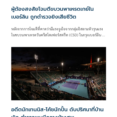
ผู้ต้องสงสัยโจมตีขบวนพาเหรดเกย์ใน
เบอร์ลิน ถูกตำรวจยิงเสียชีวิต
หลังจากการโจมตีที่คาดว่ามีแรงจูงใจจากกลุ่มอิสลามหัวรุนแรง
ในขบวนพาเหรดวันคริสโตเฟอร์สตรีท (CSD) ในกรุงเบอร์ลิน ผู้
ต้องสงสัยถูกยิงเสียชีวิตระหว่างปฏิบัติการของเจ้าหน้าที่ตำรวจ
อดีตนักเทนนิส-โค้ชนักปั้น ดับปริศนาที่บ้าน