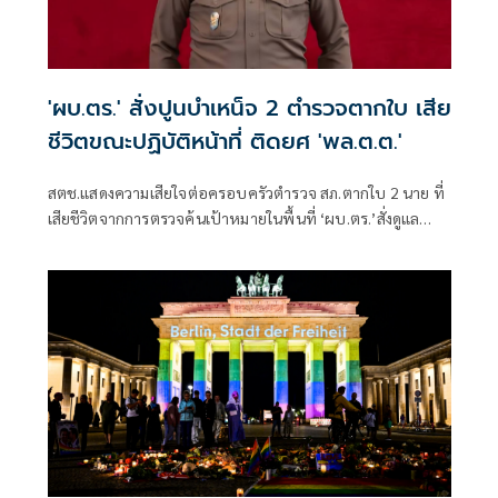
'ผบ.ตร.' สั่งปูนบำเหน็จ 2 ตำรวจตากใบ เสีย
ชีวิตขณะปฏิบัติหน้าที่ ติดยศ 'พล.ต.ต.'
สตช.แสดงความเสียใจต่อครอบครัวตำรวจ สภ.ตากใบ 2 นาย ที่
เสียชีวิตจากการตรวจค้นเป้าหมายในพื้นที่ ‘ผบ.ตร.’สั่งดูแล
สวัสดิการเต็มที่ และดูแลรักษาอย่างดีที่สุด 4 ตำรวจที่บาดเจ็บ
จากเหตุดังกล่าว