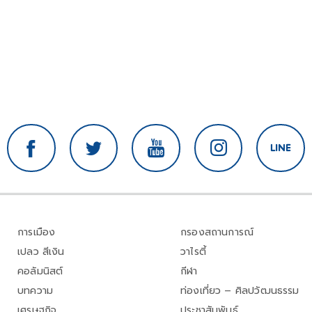
การเมือง
กรองสถานการณ์
เปลว สีเงิน
วาไรตี้
คอลัมนิสต์
กีฬา
บทความ
ท่องเที่ยว – ศิลปวัฒนธรรม
เศรษฐกิจ
ประชาสัมพันธ์