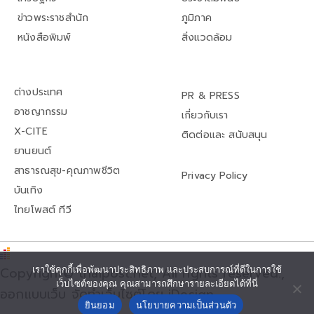
ข่าวพระราชสำนัก
ภูมิภาค
หนังสือพิมพ์
สิ่งแวดล้อม
ต่างประเทศ
PR & PRESS
อาชญากรรม
เกี่ยวกับเรา
X-CITE
ติดต่อและ สนับสนุน
ยานยนต์
สาธารณสุข-คุณภาพชีวิต
Privacy Policy
บันเทิง
ไทยโพสต์ ทีวี
เราใช้คุกกี้เพื่อพัฒนาประสิทธิภาพ และประสบการณ์ที่ดีในการใช้
Copyright© thaipost.net, All rights reserved.,
เว็บไซต์ของคุณ คุณสามารถศึกษารายละเอียดได้ที่นี่
ออกแบบเว็บ จัดทำเว็บไซต์โดย iDesign
ยินยอม
นโยบายความเป็นส่วนตัว