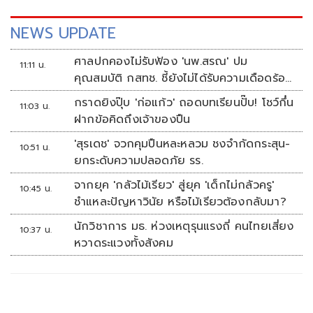
NEWS UPDATE
ศาลปกคองไม่รับฟ้อง 'นพ.สรณ' ปม
11:11 น.
คุณสมบัติ กสทช. ชี้ยังไม่ได้รับความเดือดร้อน
เสียหาย
กราดยิงปุ๊บ 'ก่อแก้ว' ถอดบทเรียนปั๊บ! โชว์กึ๋น
11:03 น.
ฝากข้อคิดถึงเจ้าของปืน
'สุรเดช' จวกคุมปืนหละหลวม ชงจำกัดกระสุน-
10:51 น.
ยกระดับความปลอดภัย รร.
จากยุค 'กลัวไม้เรียว' สู่ยุค 'เด็กไม่กลัวครู'
10:45 น.
ชำแหละปัญหาวินัย หรือไม้เรียวต้องกลับมา?
นักวิชาการ มธ. ห่วงเหตุรุนแรงถี่ คนไทยเสี่ยง
10:37 น.
หวาดระแวงทั้งสังคม