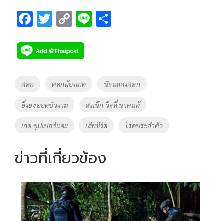
F
T
C
Li
S
ac
wi
o
n
h
e
tt
p
e
ar
b
er
y
e
o
Li
Tags
ตลก
ตลกน้องเกด
นักแสดงตลก
o
n
ยิ่งยง ยอดบัวงาม
สมนึก-วิลลี่ นาคแท้
k
k
เกด ซุปเปอร์แคะ
เสียชีวิต
โรคประจำตัว
ข่าวที่เกี่ยวข้อง