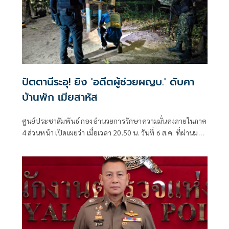
ปัตตานีระอุ! ยิง 'อดีตผู้ช่วยผญบ.' ดับคา
บ้านพัก เมียสาหัส
ศูนย์ประชาสัมพันธ์ กองอำนวยการรักษาความมั่นคงภายในภาค
4 ส่วนหน้า เปิดเผยว่า เมื่อเวลา 20.50 น. วันที่ 6 ส.ค. ที่ผ่านมา
เกิดเหตุคนร้ายไม่ทราบจำนวนใช้อาวุธปืนลอบยิงนายรียะ
อาแว อดีตผู้ช่วยผู้ใหญ่บ้านหมู่ที่ 5