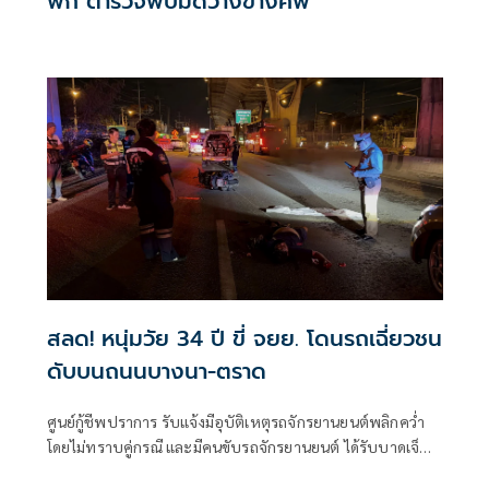
พัก ตำรวจพบมีดวางข้างศพ
สลด! หนุ่มวัย 34 ปี ขี่ จยย. โดนรถเฉี่ยวชน
ดับบนถนนบางนา-ตราด
ศูนย์กู้ชีพปราการ รับแจ้งมีอุบัติเหตุรถจักรยานยนต์พลิกคว่ำ
โดยไม่ทราบคู่กรณี และมีคนขับรถจักรยานยนต์ ได้รับบาดเจ็บ
สาหัส