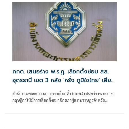
กกต. เสนอร่าง พ.ร.ฎ. เลือกตั้งซ่อม สส.
อุดรธานี เขต 3 หลัง 'หรั่ง ภูมิใจไทย' เสีย
ชีวิต
สำนักงานคณะกรรมการการเลือกตั้ง (กกต.) เสนอร่างพระราช
กฤษฎีกาให้มีการเลือกตั้งสมาชิกสภาผู้แทนราษฎรจังหวัด
อุดรธานี เขตเลือก