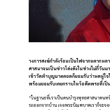
วงการสงฆ์กำลังร้อนเป็นไฟจากหลากหลาย
ศาสนาจนเป็นข่าวโด่งดังในช่วงไม่กี่วันม
เข้าวัดทำบุญมาตลอดก็ยอมรับว่าหดหู่ใ
พร้อมยอมรับเคยกราบไหว้อดีตพระที่เป็
“ในฐานะที่เราเป็นคนบำรุงพุทธศาสนาคนหนึ่ง
รถออกจากบ้าน เจอพระบิณฑบาตเราก็จะจอดร