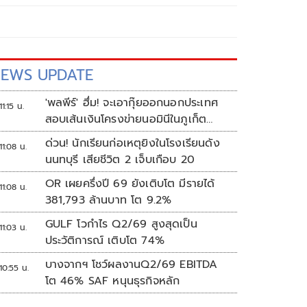
EWS UPDATE
'พลพีร์' ฮึ่ม! จะเอากุ๊ยออกนอกประเทศ
11:15 น.
สอบเส้นเงินโครงข่ายนอมินีในภูเก็ต
กว่า100บริษัท
ด่วน! นักเรียนก่อเหตุยิงในโรงเรียนดัง
11:08 น.
นนทบุรี เสียชีวิต 2 เจ็บเกือบ 20
OR เผยครึ่งปี 69 ยังเติบโต มีรายได้
11:08 น.
381,793 ล้านบาท โต 9.2%
GULF โวกำไร Q2/69 สูงสุดเป็น
11:03 น.
ประวัติการณ์ เติบโต 74%
บางจากฯ โชว์ผลงานQ2/69 EBITDA
10:55 น.
โต 46% SAF หนุนธุรกิจหลัก