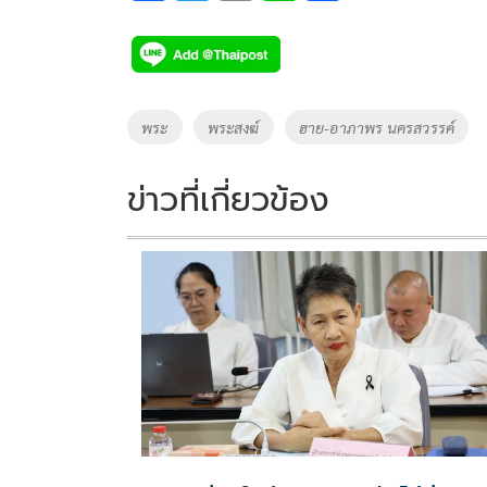
ac
wi
o
n
h
e
tt
p
e
ar
b
er
y
e
o
Li
Tags
พระ
พระสงฆ์
ฮาย-อาภาพร นครสวรรค์
o
n
k
k
ข่าวที่เกี่ยวข้อง