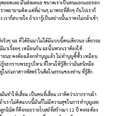
บุญตลอดเลย มันส่งผลนะ ขนาดเราเป็นคนแยกแยะออก
 เราพยายามคิด แต่ที่ผ่านๆ มาพระที่สึกๆ กันไปเราก็
 เราก็สบายใจ ถ้าเรารู้เป็นอย่างนั้นเราคงไม่กล้าเข้า
มีจริงๆ นะ ที่ได้ยินมาไม่ได้มีแบบนี้คนเดียวนะ เดี๋ยวจะ
็จะมีมาเรื่อยๆ เหมือนกัน ฉะนั้นพวกเราต้องใช้
ยนะ คงต้องเลือกทำบุญแล้ว ไม่ทำบุญซี้ซั้ว เหมือน
รู้จะกราบพระรูปไหน ที่ไหนให้รู้สึกว่ามันสนิทมือ
ยู่ในร่มกาสาวพัสตร์ ในศีลในธรรมของท่าน ที่รู้สึก
มันทำให้เสื่อม เป็นคนที่เสื่อม เราคิดว่าเรากราบผ้า
า ถ้าเราไม่คิดแบบนี้มันก็ไม่มีความสุขในการทำบุญเลย
ะฝังลูกนิมิต ก็คือจะถวายโบสถ์ที่สร้างมา 12 ปี คงจะต้อง