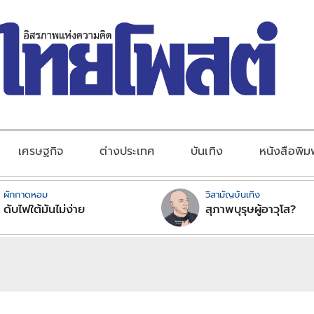
เศรษฐกิจ
ต่างประเทศ
บันเทิง
หนังสือพิม
ผักกาดหอม
วิสามัญบันเทิง
ดับไฟใต้มันไม่ง่าย
สุภาพบุรุษผู้อาวุโส?