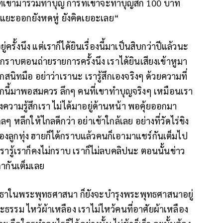
ที่เขามาร่วมทำบุญ การที่เขาจะทำบุญสัก 100 บาท
แยะออกยังหดหู่ ยังคิดเยอะเลย“
รั้งนึง แต่เราก็ได้ยินเรื่องนี้มาเป็นสิบกว่าปีแล้วนะ
ไปกราบตอนถ่ายรายการครั้งนึง เราได้ยินเสียงเข้าหูมา
้สึกสนิทมือ อย่าว่าเรานะ เรารู้สึกเองจริงๆ ด้วยความที่
นี้มาพอสมควร ลึกๆ คนที่เขาทำบุญจริงๆ เหมือนเรา
งความรู้สึกเรา ไม่ได้มาอยู่ด้านหน้า พอคุ้ยออกมา
ๆ หลีกให้ไกลดีกว่า อย่าเข้าใกล้เลย อย่างที่วัดไร่ขิง
นของลูกทุ่ง ฮายก็ได้กราบแล้วคนก็เอามาแชร์กันเต็มไป
เรารู้เราก็คงไม่กราบ เราก็ไม่ลบคลิปนะ ตอนนั้นข่าว
ด่ากันเต็มเลย
ทธาในพระพุทธศาสนา ก็ยังจะบำรุงพระพุทธศาสนาอยู่
ธรรม ไหว้ผ้าเหลือง เราไม่ไหว้คนที่อาศัยผ้าเหลือง