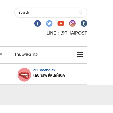
LINE : @THAIPOST
พ์
ไทยโพสต์ ทีวี
คันปากอยากเล่า
เลขทรัพย์สินให้โชค