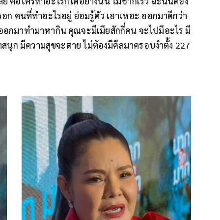
คือใครทำอะไรก็ได้อย่างนั้น ไม่ช้าก็เร็ว ฉะนั้นต้อง
หรอก คนที่ทำอะไรอยู่ ย่อมรู้ตัว เอาเหอะ ออกมาดีกว่า
 ออกมาทำมาหากิน คุณจะมีเมียสักกี่คน จะไปมีอะไร มี
เราสนุก มีความสุขจะตาย ไม่ต้องมีศีลมาครอบงำตั้ง 227