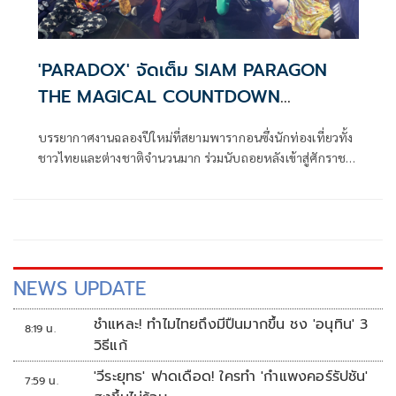
'PARADOX' จัดเต็ม SIAM PARAGON
THE MAGICAL COUNTDOWN
CELEBRATION 2025
บรรยากาศงานฉลองปีใหม่ที่สยามพารากอนซึ่งนักท่องเที่ยวทั้ง
ชาวไทยและต่างชาติจำนวนมาก ร่วมนับถอยหลังเข้าสู่ศักราช
ใหม่ 2568 ในงาน “SIAM PARAGON THE MAGICAL
COUNTDOWN CELEBRATION 2025” ณ พาร์ค พารากอน
สยามพารากอน เมื่อค่ำวันที่ 31 ธ.ค. 2567
NEWS UPDATE
ชำแหละ! ทำไมไทยถึงมีปืนมากขึ้น ชง 'อนุทิน' 3
8:19 น.
วิธีแก้
'วีระยุทธ' ฟาดเดือด! ใครทำ 'กำแพงคอร์รัปชัน'
7:59 น.