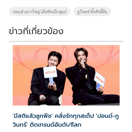
b
er
y
e
o
Li
Tags
ปอนด์-ณราวิชญ์ เลิศรัตน์โกสุมภ์
ภูวินทร์ ตั้งศักดิ์ยืน
o
n
k
k
ข่าวที่เกี่ยวข้อง
'มีสติแล้วลูกพีช' คลั่งรักทุกสเต็ป 'ปอนด์-ภู
วินทร์' ติดเทรนด์อันดับ1โลก