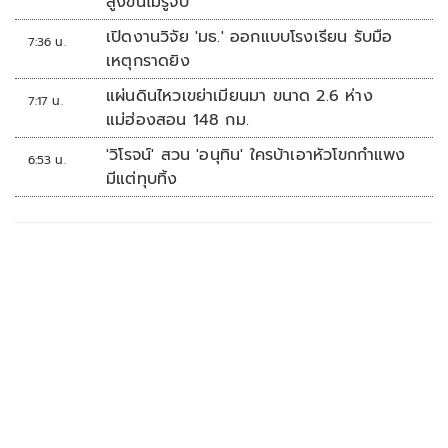
สูงขึ้นไม่รู้จบ
เปิดงานวิจัย 'มธ.' ออกแบบโรงเรียน รับมือ
7:36 น.
เหตุกราดยิง
แผ่นดินไหวเขย่าเมียนมา ขนาด 2.6 ห่าง
7:17 น.
แม่ฮ่องสอน 148 กม.
'วิโรจน์' สวน 'อนุทิน' ใครบ้าเอาหัวโขกกำแพง
6:53 น.
มีแต่ทุบทิ้ง