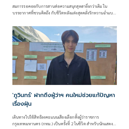
สมการรอคอยกับการสานต่อความสนุกสุดฮายิ่งกว่าเดิม ใน
บรรยากาศที่ชวนคิดถึง กับชีวิตหลังแต่งสุดคลั่งรักหวานฉ่ำแบบ
มีสติแล้ว ของ "คุณธีร์" (ปอนด์) และ "ลูกพีช" (ภูวินทร์) ในซีรีส์
“มีสติแล้วลูกพีช Peach and Me” ได้คลั่งรักลูกพีชทั้งที ขอมีสติ
ทั้งปีเลย
'ภูวินทร์' ฝากถึงผู้ว่าฯ คนใหม่ช่วยแก้ปัญหา
เรื่องฝุ่น
เดินทางไปใช้สิทธิลงคะแนนเสียงเลือกตั้งผู้ว่าราชการ
กรุงเทพมหานคร (กทม.) เป็นครั้งที่ 2 ในชีวิต สำหรับนักแสดง