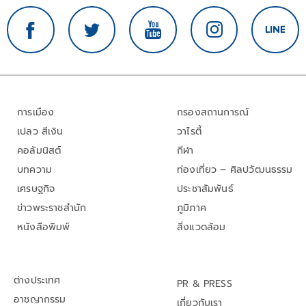
การเมือง
กรองสถานการณ์
เปลว สีเงิน
วาไรตี้
คอลัมนิสต์
กีฬา
บทความ
ท่องเที่ยว – ศิลปวัฒนธรรม
เศรษฐกิจ
ประชาสัมพันธ์
ข่าวพระราชสำนัก
ภูมิภาค
หนังสือพิมพ์
สิ่งแวดล้อม
ต่างประเทศ
PR & PRESS
อาชญากรรม
เกี่ยวกับเรา