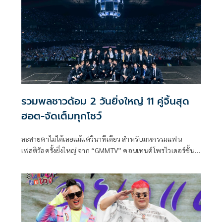
รวมพลชาวด้อม 2 วันยิ่งใหญ่ 11 คู่จิ้นสุด
ฮอต-จัดเต็มทุกโชว์
ละสายตาไม่ได้เลยแม้แต่วินาทีเดียว สำหรับมหกรรมแฟน
เฟสติวัลครั้งยิ่งใหญ่ จาก “GMMTV” คอนเทนต์โพรไวเดอร์ชั้น
นำของเมืองไทย ที่เขียนตำนานความสนุกบทใหม่ ในงาน “LOVE
OUT LOUD FAN FEST 2025 : LOVEMOSPHERE”