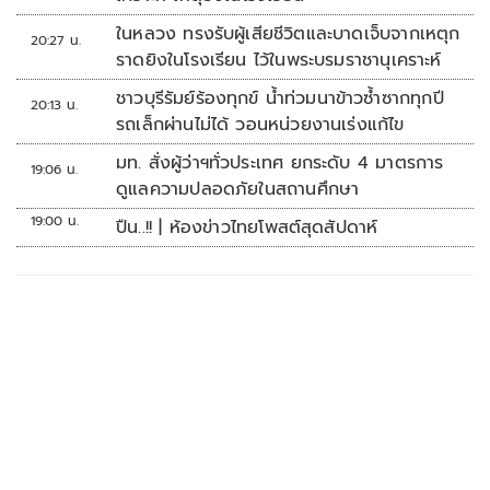
ในหลวง ทรงรับผู้เสียชีวิตและบาดเจ็บจากเหตุก
20:27 น.
ราดยิงในโรงเรียน ไว้ในพระบรมราชานุเคราะห์
ชาวบุรีรัมย์ร้องทุกข์ น้ำท่วมนาข้าวซ้ำซากทุกปี
20:13 น.
รถเล็กผ่านไม่ได้ วอนหน่วยงานเร่งแก้ไข
มท. สั่งผู้ว่าฯทั่วประเทศ ยกระดับ 4 มาตรการ
19:06 น.
ดูแลความปลอดภัยในสถานศึกษา
19:00 น.
ปืน..!! | ห้องข่าวไทยโพสต์สุดสัปดาห์