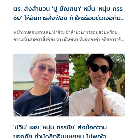
ตร. ส่งสำนวน 'ปู มัณฑนา' หมิ่น 'หนุ่ม กรร
ชัย' ให้อัยการสั่งฟ้อง ท้าใครร้อนตัวเจอกัน
ในศาล
พนักงานสอบสวน สน.ท่าข้าม นำสำนวนการสอบสวนพร้อม
ความเห็นสมควรสั่งฟ้อง นาง มัณฑนา หิมะทองคำ อดีตดาราดัง
ผู้ต้องหาในข้อหาหมิ่นประมาทโดยโฆษณา ไปส่งให้พนักงาน
อัยการ
'ปวิน' เผย 'หนุ่ม กรรชัย' ส่งข้อความ
ขออภัย ทำนักสิทธิมนุษยชน ไม่พอใจ