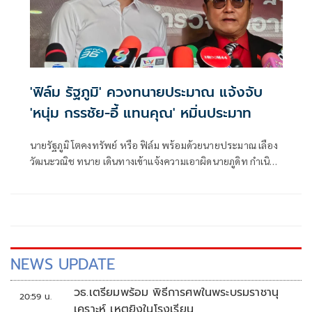
'ฟิล์ม รัฐภูมิ' ควงทนายประมาณ แจ้งจับ
'หนุ่ม กรรชัย-อี้ แทนคุณ' หมิ่นประมาท
นายรัฐภูมิ โตคงทรัพย์ หรือ ฟิล์ม พร้อมด้วยนายประมาณ เลือง
วัฒนะวณิช ทนาย เดินทางเข้าแจ้งความเอาผิดนายภูดิท กำเนิด
พลอย หรือ หนุ่ม กรรชัย และ นายแทนคุณ จิตต์อิสระ หรือ อี้
แทนคุณ หมิ่นประมาทโดยการโฆษณา
NEWS UPDATE
วธ.เตรียมพร้อม พิธีการศพในพระบรมราชานุ
20:59 น.
เคราะห์ เหตุยิงในโรงเรียน