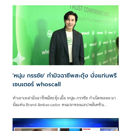
อื่นไปกลางจอ
'หนุ่ม กรรชัย' ทำมิจฉาชีพสะดุ้ง นั่งแท่นพรี
เซนเตอร์ whoscall
ทำเอาเหล่ามิจฉาชีพมีสะดุ้ง เมื่อ หนุ่ม-กรรชัย กำเนิดพลอย มา
นั่งแท่น Brand Ambassador คนแรกของแอปพลิเคชัน
whoscall มาพร้อมภารกิจสำคัญในการทำให้คนไทยรู้เท่าทันกล
โกงมิจฉาชีพทุกรูปแบบ พร้อมเปิดตัวโฉมใหม่ของแอปพลิเคชัน
ที่ขับเคลื่อนด้วย เทคโนโลยี AI อัจฉริยะ ในงาน Whoscall Trust