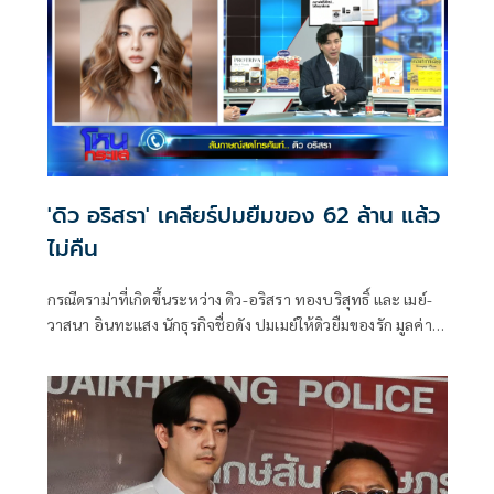
Conference Bangkok 2025 ภายใต้ธีม Innovating for trust,
Power by All Thais
'ดิว อริสรา' เคลียร์ปมยืมของ 62 ล้าน แล้ว
ไม่คืน
กรณีดราม่าที่เกิดขึ้นระหว่าง ดิว-อริสรา ทองบริสุทธิ์ และ เมย์-
วาสนา อินทะแสง นักธุรกิจชื่อดัง ปมเมย์ให้ดิวยืมของรัก มูลค่า
62 ล้าน เพื่อไปแก้ไขปัญหาชีวิตส่วนตัว แต่ดิวกลับไม่คืนตาม
กำหนดเวลา มีการยืดระยะเวลาออกไปให้ก็แล้วทุกอย่างก็ยัง
เงียบ จนเป็นที่มา เมย์ วาสนา โพสต์ตามหาของรักผ่านโซเชียล
กลายเป็นกระแสวิพากษ์วิจารณ์สนั่น