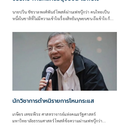
นายปวิน ชัชวาลพงศ์พันธ์ โพสต์ผ่านเฟซบุ๊กว่า คนไทยเป็น
หนึ่งในชาติที่ไม่มีความเข้าใจเรื่องสิทธิมนุษยนชน ถึงเข้าใจ ก็
เข้าใจอย่างผิดๆ
นักวิชาการตำหนิรายการโหนกระแส
เกษียร เตชะพีระ ศาสตราจารย์แห่งคณะรัฐศาสตร์
มหาวิทยาลัยธรรมศาสตร์ โพสต์ข้อความผ่านเฟซบุ๊กว่า
"สำหรับคุณมันก็แค่ไม่กี่วินาทีที่โหนกระแสหลุดปากเกี่ยวกับคน