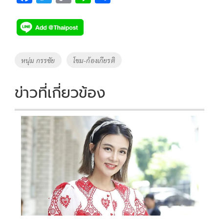
ac
wi
o
n
h
e
tt
p
e
ar
b
er
y
e
o
Li
Tags
หนุ่ม กรรชัย
โขม-ก้องเกียรติ
o
n
k
k
ข่าวที่เกี่ยวข้อง