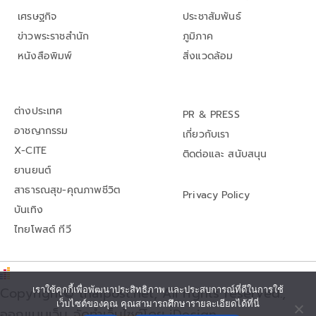
เศรษฐกิจ
ประชาสัมพันธ์
ข่าวพระราชสำนัก
ภูมิภาค
หนังสือพิมพ์
สิ่งแวดล้อม
ต่างประเทศ
PR & PRESS
อาชญากรรม
เกี่ยวกับเรา
X-CITE
ติดต่อและ สนับสนุน
ยานยนต์
สาธารณสุข-คุณภาพชีวิต
Privacy Policy
บันเทิง
ไทยโพสต์ ทีวี
เราใช้คุกกี้เพื่อพัฒนาประสิทธิภาพ และประสบการณ์ที่ดีในการใช้
Copyright© thaipost.net, All rights reserved.,
เว็บไซต์ของคุณ คุณสามารถศึกษารายละเอียดได้ที่นี่
ออกแบบเว็บ จัดทำเว็บไซต์โดย iDesign