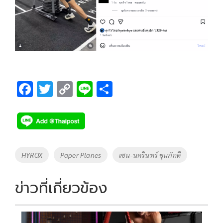
F
T
C
Li
S
ac
wi
o
n
h
e
tt
p
e
ar
b
er
y
e
o
Li
Tags
HYROX
Paper Planes
เซน-นครินทร์ ขุนภักดี
o
n
k
k
ข่าวที่เกี่ยวข้อง