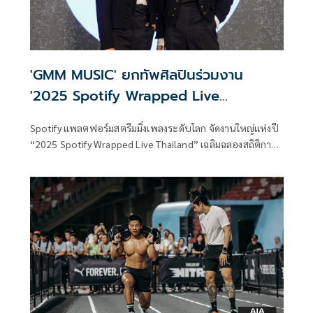
'GMM MUSIC' ยกทัพศิลปินร่วมงาน
'2025 Spotify Wrapped Live
Thailand'
Spotify แพลตฟอร์มสตรีมมิ่งเพลงระดับโลก จัดงานใหญ่แห่งปี
“2025 Spotify Wrapped Live Thailand” เฉลิมฉลองสถิติการ
ฟังเพลงที่ครองใจคนไทยตลอดปีที่ผ่านมา พร้อมยกทัพศิลปิน
คุณภาพจาก GMM MUSIC ร่วมสร้างปรากฏการณ์ความประทับ
ใจผ่านโชว์สุดพิเศษบนเวทีแห่งปี