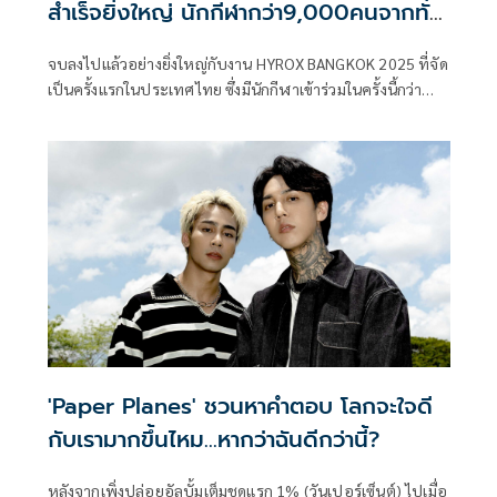
สำเร็จยิ่งใหญ่ นักกีฬากว่า9,000คนจากทั่ว
โลก
จบลงไปแล้วอย่างยิ่งใหญ่กับงาน HYROX BANGKOK 2025 ที่จัด
เป็นครั้งแรกในประเทศไทย ซึ่งมีนักกีฬาเข้าร่วมในครั้งนี้กว่า
9,000 คนจากทั่วโลก รวมถึงผู้เข้าชมงานอีกว่า 10,000 คน
บรรยากาศภายในงานเต็มไปด้วยความคึกคักตลอดทั้ง 2 วัน ณ
ไบเทค บางนา
'Paper Planes' ชวนหาคำตอบ โลกจะใจดี
กับเรามากขึ้นไหม…หากว่าฉันดีกว่านี้?
หลังจากเพิ่งปล่อยอัลบั้มเต็มชุดแรก 1% (วันเปอร์เซ็นต์) ไปเมื่อ