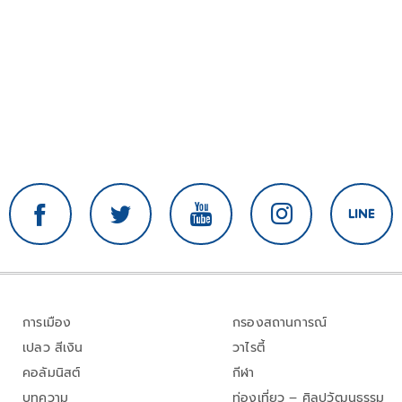
การเมือง
กรองสถานการณ์
เปลว สีเงิน
วาไรตี้
คอลัมนิสต์
กีฬา
บทความ
ท่องเที่ยว – ศิลปวัฒนธรรม