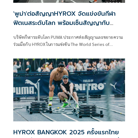
'พูม่า'ต่อสัญญาHYROX จัดแข่งขันกีฬา
ฟิตเนสระดับโลก พร้อมเซ็นสัญญากับ
นักกีฬาHYROXไทยอีก3คน
บริษัทกีฬาระดับโลก PUMA ประกาศต่อสัญญาและขยายความ
ร่วมมือกับ HYROX ในการแข่งขัน The World Series of
Fitness Racing ก่อนกำหนด ซึ่งฤดูกาลนี้คาดว่าจะมีผู้เข้าร่วม
การแข่งขันมากกว่า 1.3 ล้านคนทั่วโลก โดย PUMA จะยังคงเป็นผู้
จัดหาเครื่องแต่งกายอย่างเป็นทางการสำหรับการแข่งขัน
HYROX ไปจนถึงปี 2030 ซึ่งจะครอบคลุมรองเท้าที่มาพร้อม
เทคโนโลยี NITRO™ ชั้นนำในอุตสาหกรรม และเป็นพันธมิตร
แบบเอ็กซ์คลูซีฟสำหรับการแข่งขัน HYROX World
Championships พร้อมกันนี้ PUMA ได้ประกาศเซ็นสัญญากับ
นักกีฬา HYROX ไทยอีก 3 คน
HYROX BANGKOK 2025 ครั้งแรกไทย