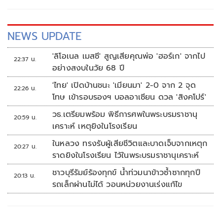
NEWS UPDATE
'ลิโอเนล เมสซี' สูญเสียคุณพ่อ 'ฮอร์เก' จากไป
22:37 น.
อย่างสงบในวัย 68 ปี
'ไทย' เปิดบ้านชนะ 'เมียนมา' 2-0 จาก 2 จุด
22:26 น.
โทษ เข้ารอบรองฯ บอลอาเซียน ดวล 'สิงคโปร์'
วธ.เตรียมพร้อม พิธีการศพในพระบรมราชานุ
20:59 น.
เคราะห์ เหตุยิงในโรงเรียน
ในหลวง ทรงรับผู้เสียชีวิตและบาดเจ็บจากเหตุก
20:27 น.
ราดยิงในโรงเรียน ไว้ในพระบรมราชานุเคราะห์
ชาวบุรีรัมย์ร้องทุกข์ น้ำท่วมนาข้าวซ้ำซากทุกปี
20:13 น.
รถเล็กผ่านไม่ได้ วอนหน่วยงานเร่งแก้ไข