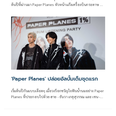
ต้นปีที่ผ่านมา Paper Planes หัวหน้าแก๊งเครื่องบินกระดาษ นำ
โดย ฮาย-ธันวา เกตุสุวรรณ (ร้องนำ) และ เซน-นครินทร์ ขุนภักดี
(เบส) ภายใต้สังกัด genie records ในเครือ GMM MUSIC กลับ
มาชวนทุกคนหาคำตอบของคำถามแสนเจ็บปวด “หากว่าเราดี
กว่านี้… โลกก็คงใจดีกับเราใช่ไหม?”
'Paper Planes' ปล่อยอัลบั้มเต็มชุดแรก
เริ่มต้นปีกันแบบเดือดๆ เมื่อวงร็อกขวัญใจฟันน้ำนมอย่าง Paper
Planes ที่ประกอบไปด้วย ฮาย - ธันวา เกตุสุวรรณ และ เซน -
นครินทร์ ขุนภักดี ภายใต้สังกัด genie records ในเครือ GMM
Music ได้ส่งอัลบั้มเต็มชุดแรกในชีวิตอย่าง 1% (วันเปอร์เซ็นต์)
เป็นของขวัญให้กับชาวร็อกได้โยกตามกันถ้วนหน้า