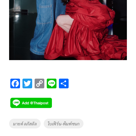
F
T
C
Li
S
ac
wi
o
n
h
e
tt
p
e
ar
b
er
y
e
o
Li
Tags
มายด์ ลภัสลัล
ใบเฟิร์น-พิมพ์ชนก
o
n