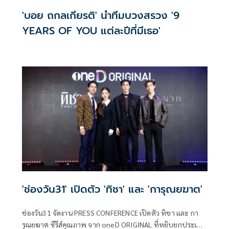
'บอย ถกลเกียรติ' นำทีมบวงสรวง '9
YEARS OF YOU แต่ละปีที่มีเธอ'
'ช่องวัน31' เปิดตัว 'ทิชา' และ 'การุณยฆาต'
ช่องวัน31 จัดงาน PRESS CONFERENCE เปิดตัว ทิชา และ กา
รุณยฆาต ซีรีส์คุณภาพ จาก oneD ORIGINAL ที่หยิบยกประเด็น