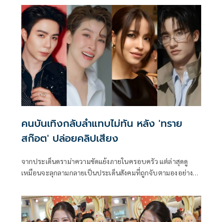
คุณตายกให้คืน
คนบันเทิงกลับลำแทบไม่ทัน หลัง 'ทราย
สก๊อต' ปล่อยคลิปเสียง
จากประเด็นดราม่าความขัดแย้งภายในครอบครัว แต่ล่าสุดดู
เหมือนจะลุกลามกลายเป็นประเด็นสังคมที่ถูกจับตามองอย่าง
หนัก โดยดราม่าครั้งนี้เริ่มจากที่ ทราย-สิรณัฐ สก๊อต ได้ออกมา
อัดคลิปเปิดใจว่าถูกพี่ชายแท้ๆ ล่วงละเมิดทางเพศตั้งแต่เด็ก
แถมตอนนี้ยังถูกคุณแม่แท้ๆ ฟ้องร้องเพื่อเอาทรัพย์สินคืน ต่อมา
พาย-สุนิษฐ์ สก๊อต พี่ชาย ก็ได้อกมาปฏิเสธในสิ่งที่ถูกกล่าวหา