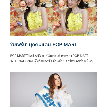
ส่วนทางภรรยา มายด์-ลภัสลัล จิรเวชสุนทรกุล ก็ได้ออกมา
เคลื่อนไหวผ่านอินสตาแกรมเพื่อซัพพอร์ตสามี
'ใบเฟิร์น' บุกดินแดน POP MART
POP MART THAILAND ภายใต้การบริหารของ POP MART
INTERNATIONAL ผู้ผลิตและจัดจำหน่าย อาร์ตทอยส์รายใหญ่
ระดับโลก สร้างปรากฏการณ์ความคิวท์ครั้งใหญ่ เปิดตัว
TWINKLE TWINKLE EVENT ครั้งแรกในประเทศไทย ณ Fashion
Hall ชั้น 1 ศูนย์การค้าสยามพารากอน ระหว่างวันที่ 23
มกราคม – 1 กุมภาพันธ์ 2569 ยกจักรวาลแห่งความน่ารักของ
คาแรคเตอร์ที่กำลังเป็นที่นิยมและครองใจนักสะสมทั่วโลก มาให้
แฟน ๆ ชาวไทยได้สัมผัสอย่างใกล้ชิด