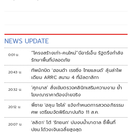
สังคม ด้วยการเล่าที่แตกต่างผ่านเรื่องราวซีรีส์เข้มข้น ตอกย้ำ
ความแตกต่าง ด้วยซีรีส์ที่สุดแห่งความแค้น กับการนำเสนอเรื่อง
ชนชั้นและความไม่เท่าเทียม
NEWS UPDATE
“โครงสร้างเก่า-คนใหม่”บีอาร์เอ็น รัฐตรึงกำลัง
0:01 น.
รักษาพื้นที่ปลอดภัย
ทัพนักบิด 'ฮอนด้า เรซซิ่ง ไทยแลนด์' ลุ้นล่าโพ
20:43 น.
เดียม ARRC สนาม 4 ที่มัลดาลิกา
‘ศุภมาส’ สั่งเข้มตรวจคลินิกเสริมความงาม ย้ำ
20:32 น.
โฆษณาราคาต้องจ่ายจริง
พี่ชาย 'ฮลุน โซโล่' แจ้งกำหนดการสวดอภิธรรม
20:12 น.
ศพ เตรียมจัดพิธีฌาปนกิจ 11 ส.ค.
'ลลิดา' โต้ 'รักชนก' ปมงบน้ำบาดาล ชี้พื้นที่
20:07 น.
ปชน.ได้วงเงินเฉลี่ยสูงสุด