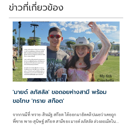
k
k
ข่าวที่เกี่ยวข้อง
'มายด์ ลภัสลัล' ขอถอยห่างสามี พร้อม
ขอโทษ 'ทราย สก๊อต'
จากกรณีที่ ทราย-สิรณัฐ สก๊อต ได้ออกมาอัดคลิปเผยว่าเคยถูก
พี่ชาย พาย-สุนิษฐ์ สก๊อต สามีของ มายด์ ลภัสลัล ล่วงละเมิดใน
ช่วงวัยเด็ก แถมตอนนี้ยังถูกแม่แท้ๆ ฟ้องร้องเพื่อเอาทรัพย์สินที่