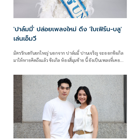
'ปาล์มมี่' ปล่อยเพลงใหม่ ดึง 'ใบเฟิร์น-บลู'
เล่นเอ็มวี
มิตรรักเฮกันยกใหญ่ นอกจาก ปาล์มมี่ ปานเจริญ จะออกซิงเกิล
มาให้หายคิดถึงแล้ว ซิงเกิล ห้องสี่มุมซ้าย นี้ ยังเป็นเพลงที่เคย
สร้างปรากฏการณ์ครั้งยิ่งใหญ่ในคอนเสิร์ตที่ผ่านมาอีกด้วย แถม
ใบเฟิร์น พิมพ์ชนก และ บลู พงศ์ทิวัตถ์ มาเล่นเอ็มวีออกมาได้
แบบน่ารักสุดๆ