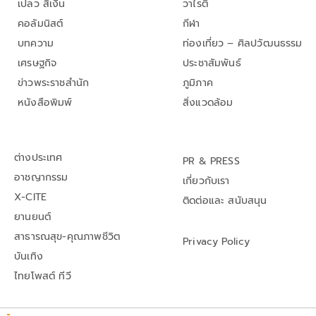
เปลว สีเงิน
วาไรตี้
คอลัมนิสต์
กีฬา
บทความ
ท่องเที่ยว – ศิลปวัฒนธรรม
เศรษฐกิจ
ประชาสัมพันธ์
ข่าวพระราชสำนัก
ภูมิภาค
หนังสือพิมพ์
สิ่งแวดล้อม
ต่างประเทศ
PR & PRESS
อาชญากรรม
เกี่ยวกับเรา
X-CITE
ติดต่อและ สนับสนุน
ยานยนต์
สาธารณสุข-คุณภาพชีวิต
Privacy Policy
บันเทิง
ไทยโพสต์ ทีวี